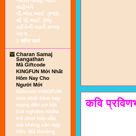
જયરાજસિંહ ગઢવી
સાહેબને
પી.એસ.આઈ. (PSI)
થી પી.આઈ. (PI)
તરીકેની બઢતી મળવા
બદલ...
1 महीना पहले
Charan Samaj
Sangathan
Mã Giftcode
KINGFUN Mới Nhất
Hôm Nay Cho
Người Mới
-
Giftcode KINGFUN
mới nhất hôm nay
कवि प्रविणभ
mang đến cơ hội
trải nghiệm nhiều
trò chơi hấp dẫn
mà không cần nạp
tiền. Mã thưởng