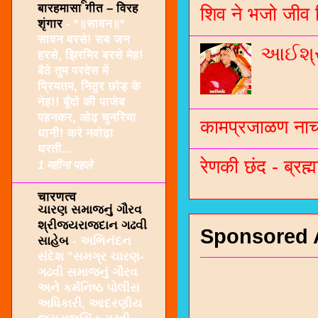
बारहमासा गीत – विरह
शिव ने भजो जीव 
शृंगार
-
*॥सावन॥*
सावन बरसे! सब जन
આઈશ્રી
हरसे, झिरमिर बरसे मेह!
बैठे तुम परदेस में
प्रियतम, निठुर छोड़ के
नेह!! बूँदों की पाजेब
पहनकर, ओढ़ चुनरिया
कामप्रजाळण नाच 
धानी! करे नवोढ़ा
धरती...
रेणकी छंद - ब्रह्म
1 महीना पहले
चारणत्व
ચારણ સમાજનું ગૌરવ
શ્રીજયરાજદાન ગઢવી
Sponsored 
સાહેબ
-
અભિનંદન
સંદેશ "સમગ્ર ચારણ-
ગઢવી સમાજનું ગૌરવ
અને કર્મનિષ્ઠ પોલીસ
અધિકારી, આદરણીય