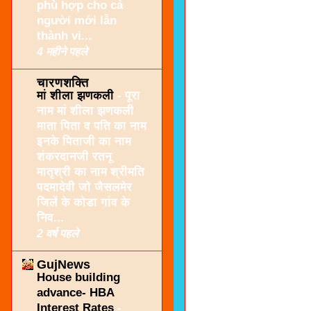
phù hợp cho cả
người mới lẫn
thành vi...
4 महीने पहले
चारणशक्ति
मां शीला झणकली
-
पूरा
नाम मां शीला झणकली
माता पिता व पति का नाम
इनके पिताजी का नाम
शंकरदानजी रतनू
मातृश्री का नाम श्रीमति
पदमादेवी जो जैसलमेर
जिलें के कोडा गांव के
निव...
2 वर्ष पहले
GujNews
House building
advance- HBA
Interest Rates
-