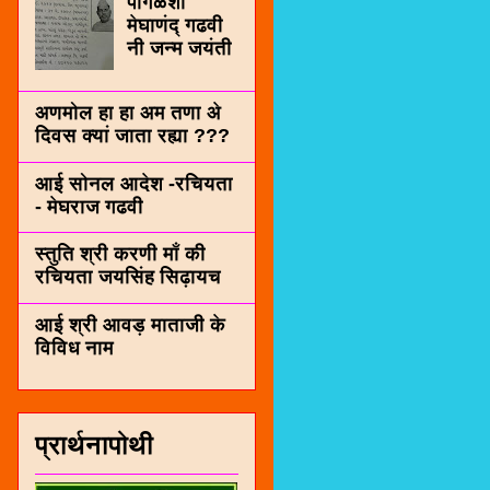
पींगळशी
मेघाणंद् गढवी
नी जन्म जयंती
अणमोल हा हा अम तणा अे
दिवस क्यां जाता रह्या ???
आई सोनल आदेश -रचियता
- मेघराज गढवी
स्तुति श्री करणी माँ की
रचियता जयसिंह सिढ़ायच
आई श्री आवड़ माताजी के
विविध नाम
प्रार्थनापोथी