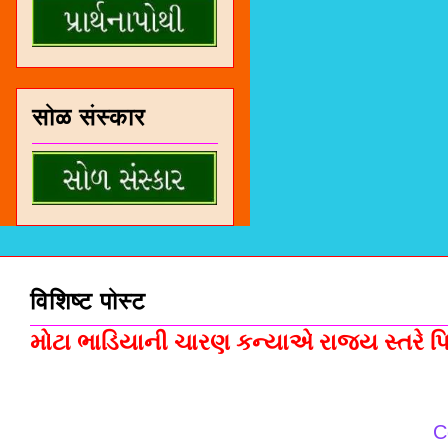
सोळ संस्कार
विशिष्ट पोस्ट
મોટા ભાડિયાની ચારણ કન્યાએ રાજ્ય સ્તરે પિસ
C