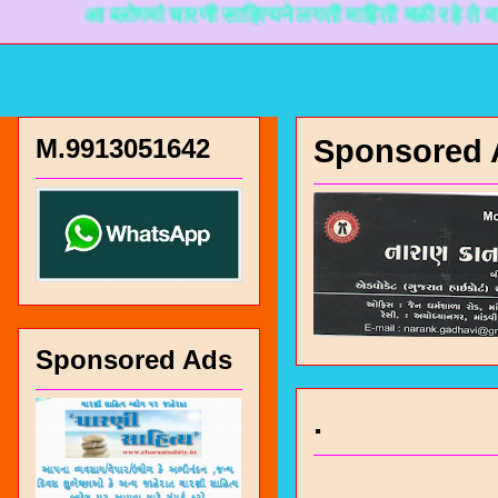
आ ब्लोगमां चारणी साहित्यने लगती माहिती मळी रहे ते माटे नानक
M.9913051642
Sponsored 
Sponsored Ads
.