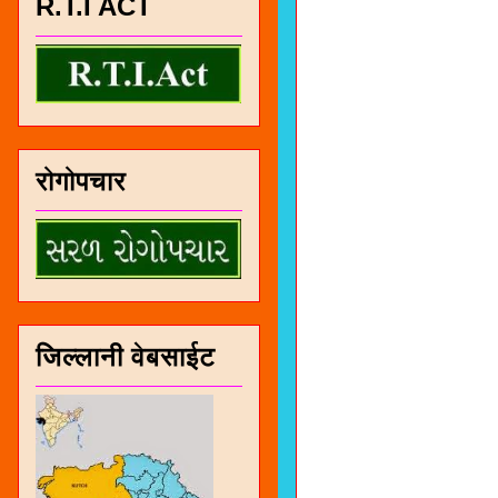
R.T.I ACT
रोगोपचार
जिल्लानी वेबसाईट