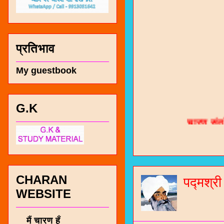
प्रतिभाव
My guestbook
चारण सं
G.K
भजन / गर
जोगीदान
जनरल नॉल
CHARAN
पद्मश्र
WEBSITE
चारणी सा
नंबर 991
मैं चारण हूँ