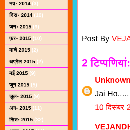
नव॰ 2014
(3)
दिस॰ 2014
(10)
जन॰ 2015
(9)
Post By
VEJ
फ़र॰ 2015
(10)
मार्च 2015
(2)
2 टिप्‍पणियां
अप्रैल 2015
(2)
मई 2015
(9)
Unknow
जून 2015
(5)
Jai Ho....
जुल॰ 2015
(9)
10 दिसंबर 
अग॰ 2015
(11)
सित॰ 2015
(32)
VEJAND