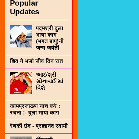
Popular
Updates
पद्मश्री दुला
भाया काग
(भगत बापु)नी
जन्म जयंती
शिव ने भजो जीव दिन रात
આઈશ્રી
સોનબાઈ માં
વિશે
कामप्रजाळण नाच करे :
रचना :- दुला भाया काग
रेणकी छंद - ब्रह्मानंद स्वामी