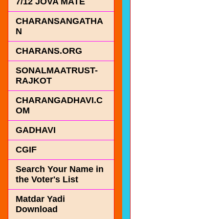
7/12 JOVA MATE
CHARANSANGATHA
N
CHARANS.ORG
SONALMAATRUST-
RAJKOT
CHARANGADHAVI.C
OM
GADHAVI
CGIF
Search Your Name in
the Voter's List
Matdar Yadi
Download