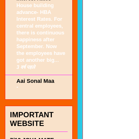
House building
advance- HBA
Interest Rates. For
central employees,
there is continuous
happiness after
September. Now
the employees have
got another big...
3 वर्ष पहले
Aai Sonal Maa
-
IMPORTANT
WEBSITE