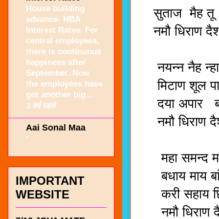
House building
सुताज मैह तू 
advance- HBA
नमौ धिराण दैश
Interest Rates. For
central employees,
मॉ , सर्
there is continuous
happiness after
नयन्न नैह न्हा
September. Now
मिटाण शूल पात 
the employees have
got another big...
दया अपार बार 
3 वर्ष पहले
नमौ धिराण दैश
Aai Sonal Maa
-
मॉ, सर्
महा समन्द मायने
बधाय माय बांह 
IMPORTANT
करी सहाय छिन्
WEBSITE
नमौ धिराण दै