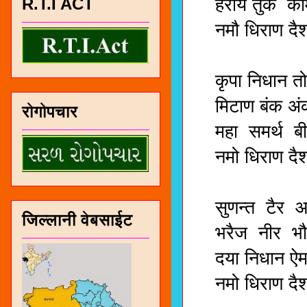
R.T.I ACT
हराय तुर्क काम
नमौ धिराण दैश
मॉ, सर्व
कृपा निधान तो 
मिटाण बंक अंक म
रोगोपचार
महा समर्थ बीस
नमो धिराण दैश
मॉ, सर्व
सुणन्त टैर आ 
जिल्लानी वेबसाईट
भरैज नीर भौप 
दया निधान ऐम क
नमो धिराण दैश