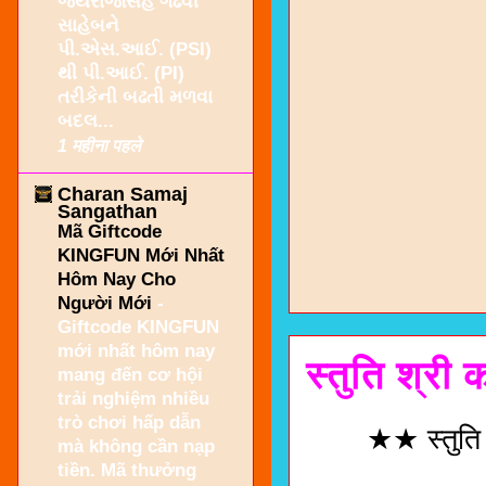
જયરાજસિંહ ગઢવી
સાહેબને
પી.એસ.આઈ. (PSI)
થી પી.આઈ. (PI)
તરીકેની બઢતી મળવા
બદલ...
1 महीना पहले
Charan Samaj
Sangathan
Mã Giftcode
KINGFUN Mới Nhất
Hôm Nay Cho
Người Mới
-
Giftcode KINGFUN
mới nhất hôm nay
स्तुति श्री
mang đến cơ hội
trải nghiệm nhiều
trò chơi hấp dẫn
★★ स्तुति श्
mà không cần nạp
tiền. Mã thưởng
।। दो