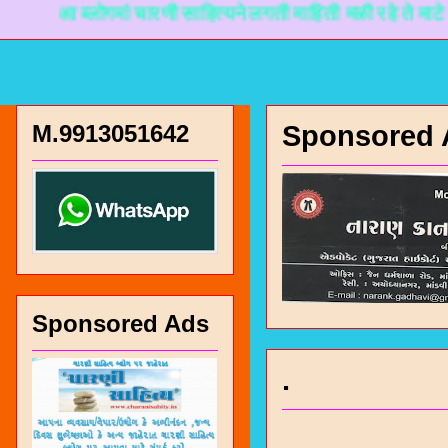
 ब्लोगमां चारणी साहित्यने लगती माहिती मळी रहे ते माटे नानकडो
M.9913051642
Sponsored 
Sponsored Ads
.