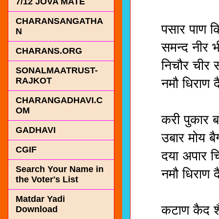
7/12 JOVA MATE
मॉ, सर्व
CHARANSANGATHA
पसार पाण किन्न
N
समन्द नीर भींज
CHARANS.ORG
निचौर चीर सीर
SONALMAATRUST-
RAJKOT
नमौ धिराण दै
मॉ , सर्
CHARANGADHAVI.C
OM
करी पुकार बार
GADHAVI
उबार मोय बैग
CGIF
दया अपार चित्त
Search Your Name in
नमौ धिराण दै
the Voter's List
मॉ , सर्
Matdar Yadi
कटाण कैद शैख
Download