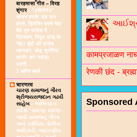
बारहमासा गीत – विरह
शृंगार
-
*॥सावन॥*
सावन बरसे! सब जन
આઈશ્રી
हरसे, झिरमिर बरसे मेह!
बैठे तुम परदेस में
प्रियतम, निठुर छोड़ के
नेह!! बूँदों की पाजेब
पहनकर, ओढ़ चुनरिया
कामप्रजाळण नाच 
धानी! करे नवोढ़ा
धरती...
रेणकी छंद - ब्रह्म
1 महीना पहले
चारणत्व
ચારણ સમાજનું ગૌરવ
શ્રીજયરાજદાન ગઢવી
Sponsored 
સાહેબ
-
અભિનંદન
સંદેશ "સમગ્ર ચારણ-
ગઢવી સમાજનું ગૌરવ
અને કર્મનિષ્ઠ પોલીસ
અધિકારી, આદરણીય