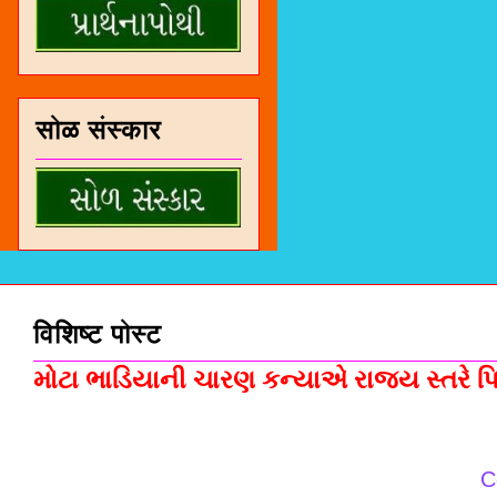
सोळ संस्कार
विशिष्ट पोस्ट
મોટા ભાડિયાની ચારણ કન્યાએ રાજ્ય સ્તરે પિસ
C