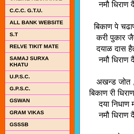
नमौ धिराण दै
C.C.C. G.T.U.
मॉ ,सर्व
ALL BANK WEBSITE
बिकाण पे चढा
S.T
करी पुकार जैत
RELVE TIKIT MATE
दयाळ दास हैत 
नमौ धिराण दै
SAMAJ SURXA
KHATU
मॉ, सर्व
U.P.S.C.
अखन्ड जोत , मं
G.P.S.C.
बिकाण री धिरा
GSWAN
दया निधाण मंढ
GRAM VIKAS
नमौ धिराण दै
GSSSB
मॉ, सर्व