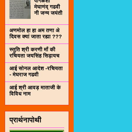
पींगळशी
मेघाणंद् गढवी
नी जन्म जयंती
अणमोल हा हा अम तणा अे
दिवस क्यां जाता रह्या ???
स्तुति श्री करणी माँ की
रचियता जयसिंह सिढ़ायच
आई सोनल आदेश -रचियता
- मेघराज गढवी
आई श्री आवड़ माताजी के
विविध नाम
प्रार्थनापोथी