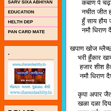
कबाण पे चढ़ाण
SARV SIXA ABHIYAN
नचीत जीत हौय 
EDUCATION
हुँ साय हौय जंग
HELTH DEP
नमौ धिराण दै
PAN CARD MATE
मॉ , सर्
खपाण खोज म्लैच्
.
भरी हुँकार खाय
हजार शीश हैक ल
नमौ धिराण दैश
मॉ, सर्व
कृपा अपार जैत
खळा दळा दिया 