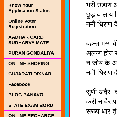
भरी उडाण आस
Know Your
Application Status
छुड़ाय लाय सिन
Online Voter
नमौ धिराण दै
Registration
मॉ , सर्
AADHAR CARD
बहन्त मग्ग बीच
SUDHARVA MATE
अलग्ग होय संग 
PURAN GONDALIYA
न जोय के अधार
ONLINE SHOPING
नमौ धिराण दै
GUJARATI DIXNARI
मॉ, सर्
Facebook
सुणी अदैर दास ट
BLOG BANAVO
करी न दैर,पाव 
STATE EXAM BORD
सरूप धार तूं स
ONLINE RECHARGE