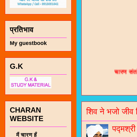
प्रतिभाव
My guestbook
चारण सं
G.K
भजन / गर
जोगीदान
जनरल नॉल
CHARAN
शिव ने भजो जीव 
चारणी सा
WEBSITE
नंबर 991
पद्मश्र
मैं चारण हूँ