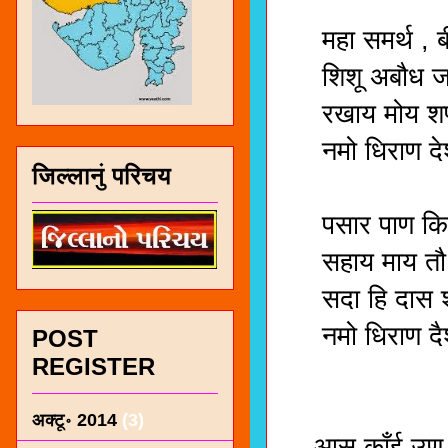
मॉ , सर्
महा समर्थ , बी
शिशू अबौध जाण 
रखाय मोय शर्ण
नमो धिराण देश
जिल्लानुं परिचय
मॉ, सर्व
पसार पाण किन्न
सहाय माय तौ स
सदा हि दास शर्
नमो धिराण दैश
POST
REGISTER
मॉ , सर्
★★ द
अक्टू॰ 2014
(3)
आस काँई उण री 