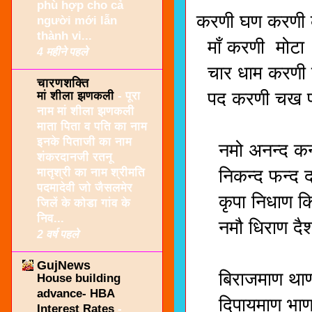
phù hợp cho cả
करणी घण करणी क
người mới lẫn
thành vi...
माँ करणी मोटा ध
4 महीने पहले
चार धाम करणी 
चारणशक्ति
पद करणी चख प
मां शीला झणकली
-
पूरा
नाम मां शीला झणकली
।। छन्द
माता पिता व पति का नाम
इनके पिताजी का नाम
नमो अनन्द कन्द 
शंकरदानजी रतनू
मातृश्री का नाम श्रीमति
निकन्द फन्द दास 
पदमादेवी जो जैसलमेर
कृपा निधाण किन
जिलें के कोडा गांव के
निव...
नमौ धिराण दैश
2 वर्ष पहले
माँ,सर्व
GujNews
बिराजमाण थाण आ
House building
advance- HBA
दिपायमाण भाण 
Interest Rates
-