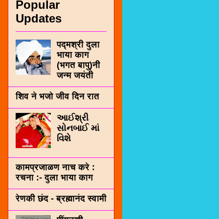
Popular
Updates
पद्मश्री दुला
भाया काग
(भगत बापु)नी
जन्म जयंती
शिव ने भजो जीव दिन रात
આઈશ્રી
સોનબાઈ માં
વિશે
कामप्रजाळण नाच करे :
रचना :- दुला भाया काग
रेणकी छंद - ब्रह्मानंद स्वामी