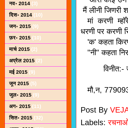
नव॰ 2014
(3)
मैं लीनी जिणरी 
दिस॰ 2014
(10)
मां करणी म्हॉर
जन॰ 2015
(9)
धरणी पर करणी 
फ़र॰ 2015
(10)
'क' कहता किरपा
मार्च 2015
(2)
"नी" कहता निर
अप्रैल 2015
(2)
विनीत:- ज
मई 2015
(9)
मण्डा(र
जून 2015
(5)
मौ,न, 77909
जुल॰ 2015
(9)
अग॰ 2015
(11)
Post By
VEJ
सित॰ 2015
(32)
Labels:
रचना