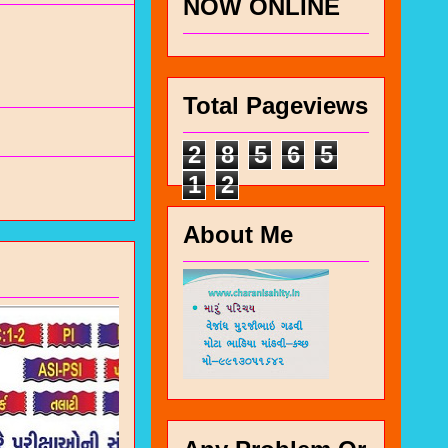
NOW ONLINE
Total Pageviews
2
8
5
6
5
1
2
About Me