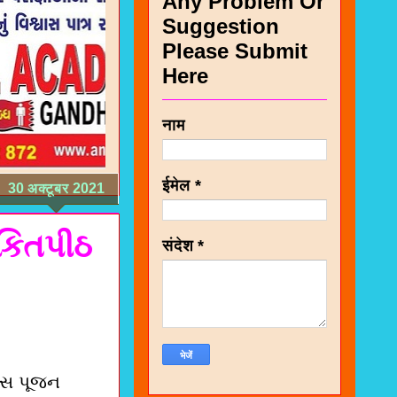
Any Problem Or
Suggestion
Please Submit
Here
नाम
ईमेल
*
30 अक्टूबर 2021
શકિતપીઠ
संदेश
*
યાસ પૂજન