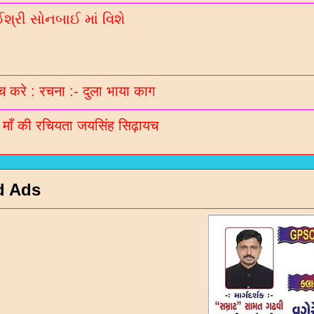
્રી સોનબાઈ માં વિશે
 करे : रचना :- दुला भाया काग
ी माँ की रचियता जयसिंह सिढ़ायच
d Ads