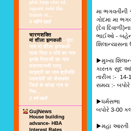
phù hợp cho cả
người mới lẫn
મા ભગવતીની અ
thành vi...
ગોદમા મા ભગવ
4 महीने पहले
(દેવ દિવાળી)ન
चारणशक्ति
ભાઈઓ - બહેનો
मां शीला झणकली
-
पूरा
શિલાન્યાસના ઉ
नाम मां शीला झणकली
माता पिता व पति का नाम
इनके पिताजी का नाम
▶️મુખ્ય શિલાન્
शंकरदानजी रतनू
કારતક સુદ અગ
मातृश्री का नाम श्रीमति
તારીખ :- 14-
पदमादेवी जो जैसलमेर
સમય :- બપોરે
जिलें के कोडा गांव के
निव...
2 वर्ष पहले
▶️ધર્મસભા
બપોરે 3-00 કલ
GujNews
House building
advance- HBA
▶️મહા આરતી
Interest Rates
-