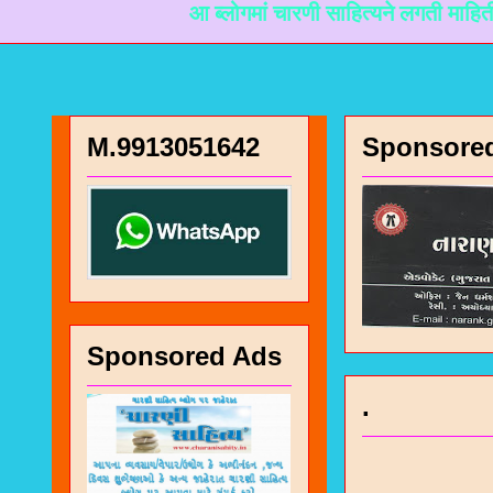
आ ब्लोगमां चारणी साहित्यने लगती माहिती मळी रहे ते
M.9913051642
Sponsore
Sponsored Ads
.