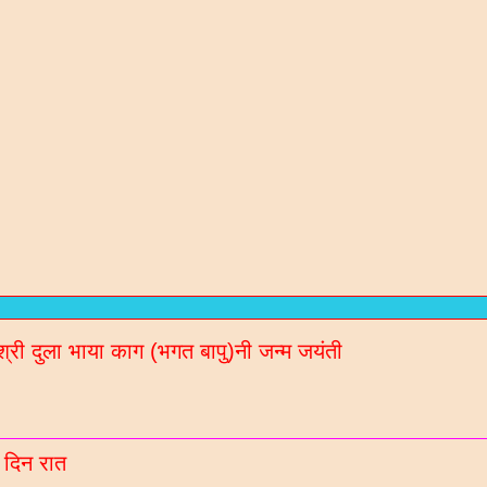
रण संतो / कविओ
न / गरबा वगेरे Mp3
गीदान गढवी (चडीया) रचित रचनाओ
श्री दुला भाया काग (भगत बापु)नी जन्म जयंती
ल नॉलेज / मटीरीयल्स / भरती माहिती माटे
रणी साहित्य ब्लॉगना अपडेट Whatsaap पर मेळववा माटे आ
बर 9913051642 आपना गृपमां ऐड करो
 दिन रात