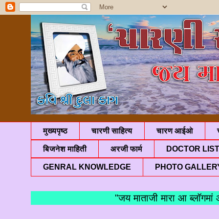
मुख्यपृष्ठ
चारणी साहित्य
चारण आईओ
बिजनेश माहिती
अरजी फार्म
DOCTOR LIS
GENRAL KNOWLEDGE
PHOTO GALLER
"जय माताजी मारा आ ब्लॉगमां आपणु