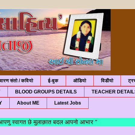
चारण संतो / कवियो
ई-बुक
ऑडियो
विडीयो
ट्रस
T
BLOOD GROUPS DETAILS
TEACHER DETAIL
Y
About ME
Latest Jobs
 स्वागत छे मुलाक़ात बदल आपनो आभार "