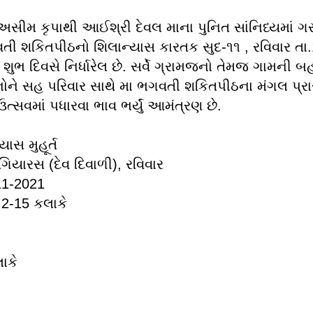
સીમ કૃપાથી આઈશ્રી દેવલ માના પુનિત સાંનિધ્યમાં ગ
તી શકિતપીઠનો શિલાન્યાસ કારતક સુદ-૧૧ , રવિવાર તા
ા શુભ દિવસે નિર્ધારેલ છે. સર્વે ગ્રામજનો તેમજ ગામની 
ને સહ પરિવાર સાથે મા ભગવતી શકિતપીઠના મંગલ પ્રા
ત્સવમાં પધારવા ભાવ ભર્યું આમંત્રણ છે.
યાસ મુહૂર્ત
િયારસ (દેવ દિવાળી), રવિવાર
11-2021
 2-15 કલાકે
ાકે