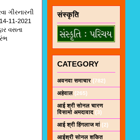
રવા ગીરનારની
संस्कृति
.14-11-2021
બહાર વસતા
રંભ
CATEGORY
अवनवा समाचार
(782)
अहेवाल
(265)
आई श्री सोनल चारण
विसामो अमदावाद
(3)
आई श्री हिंगलाज मां
(2)
आईश्री सोनल शकित