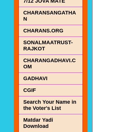
7/12 JOVA MATE
CHARANSANGATHA
N
CHARANS.ORG
SONALMAATRUST-
RAJKOT
CHARANGADHAVI.C
OM
GADHAVI
CGIF
Search Your Name in
the Voter's List
Matdar Yadi
Download