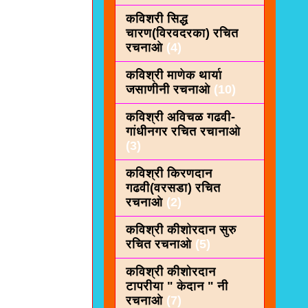
कविशरी सिद्ध
चारण(विरवदरका) रचित
रचनाओ
(4)
कविश्री माणेक थार्या
जसाणीनी रचनाओ
(10)
कविश्री अविचळ गढवी-
गांधीनगर रचित रचानाओ
(3)
कविश्री किरणदान
गढवी(वरसडा) रचित
रचनाओ
(2)
कविश्री कीशाेरदान सुरु
रचित रचनाओ
(5)
कविश्री कीशोरदान
टापरीया " केदान " नी
रचनाओ
(7)