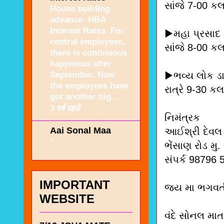
સાંજે 7-00 કલ
House building
advance- HBA
Interest Rates. For
▶️મહા પ્રસાદ
central employees,
સાંજે 8-00 કલ
there is continuous
happiness after
September. Now
▶️ભવ્ય લોક ડ
the employees have
રાત્રે 9-30 કલ
got another big...
3 वर्ष पहले
નિમંત્રક
Aai Sonal Maa
આઈશ્રી દેવલ 
-
ભેંસાણ રોડ મ
સંપર્ક 98796
IMPORTANT
જય મા ભગવત
WEBSITE
વંદે સોનલ માત