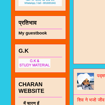
प्रतिभाव
My guestbook
चा
G.K
भज
जो
पद्म
जनर
CHARAN
WEBSITE
चा
नं
शिव ने भजो जीव
मैं चारण हूँ