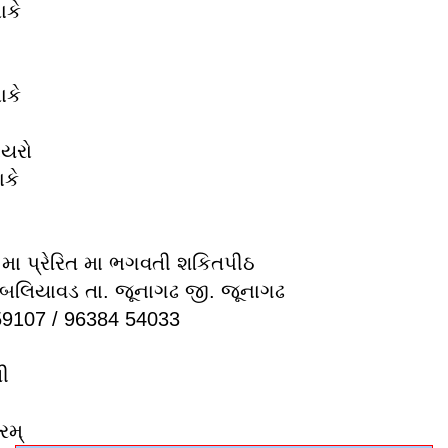
ાકે
ાકે
ાયરો
ાકે
મા પ્રેરિત મા ભગવતી શકિતપીઠ
ુ. બલિયાવડ તા. જૂનાગઢ જી. જૂનાગઢ
 59107 / 96384 54033
ી
રમ્