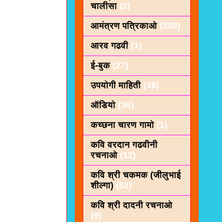
चालीसा
(2)
आमंत्रण पत्रिकाओ
(208)
आरव गढवी
(1)
ई-बुक
(27)
उपयोगी माहिती
(38)
ऑडियो
(36)
कच्छना चारण गामो
(1)
कवि वरदान गढवीनी
रचनाओ
(12)
कवि श्री चकमक (जीलुभाई
शील्गा)
(52)
कवि श्री दादनी रचनाओ
(9)