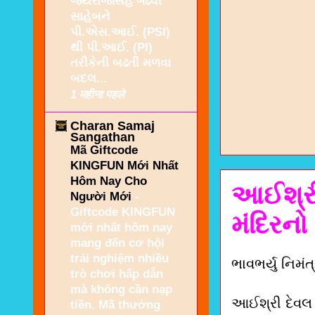
જયરાજસિંહ ગઢવી
સાહેબને
પી.એસ.આઈ. (PSI)
થી પી.આઈ. (PI)
તરીકેની બઢતી મળવા
બદલ...
1 महीना पहले
Charan Samaj
Sangathan
Mã Giftcode
KINGFUN Mới Nhất
Hôm Nay Cho
આઈશ્રી
Người Mới
-
Giftcode KINGFUN
મંદિરનો
mới nhất hôm nay
mang đến cơ hội
trải nghiệm nhiều
ભાવભર્યુ નિમં
trò chơi hấp dẫn
mà không cần nạp
આઈશ્રી દેવલ 
tiền. Mã thưởng