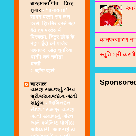
बारहमासा गीत – विरह
આઈશ
शृंगार
-
*॥सावन॥*
सावन बरसे! सब जन
हरसे, झिरमिर बरसे मेह!
बैठे तुम परदेस में
प्रियतम, निठुर छोड़ के
कामप्रजाळण नाच
नेह!! बूँदों की पाजेब
पहनकर, ओढ़ चुनरिया
स्तुति श्री करण
धानी! करे नवोढ़ा
धरती...
1 महीना पहले
Sponsore
चारणत्व
ચારણ સમાજનું ગૌરવ
શ્રીજયરાજદાન ગઢવી
સાહેબ
-
અભિનંદન
સંદેશ "સમગ્ર ચારણ-
ગઢવી સમાજનું ગૌરવ
અને કર્મનિષ્ઠ પોલીસ
અધિકારી, આદરણીય