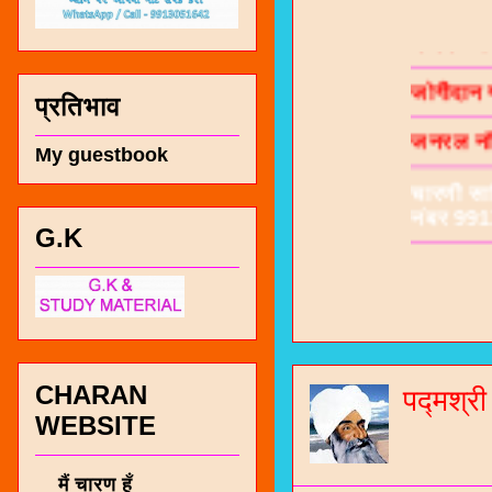
जोगीदान
जनरल नॉल
प्रतिभाव
चारणी सा
My guestbook
नंबर 991
G.K
CHARAN
पद्मश्र
WEBSITE
मैं चारण हूँ