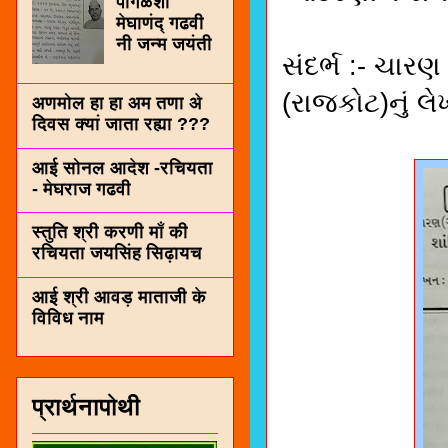
पींगळशी
मेघाणंद् गढवी
नी जन्म जयंती
સંદર્ભ :- ચારણ
(રાજકોટ)નું લે
अणमोल हा हा अम तणा अे
दिवस क्यां जाता रह्या ???
आई सोनल आदेश -रचियता
- मेघराज गढवी
स्तुति श्री करणी माँ की
रचियता जयसिंह सिढ़ायच
आई श्री आवड़ माताजी के
विविध नाम
प्रार्थनापोथी