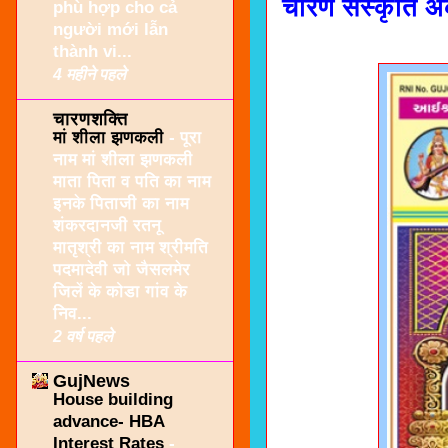
चारण संस्कृति अ
phù hợp cho cả
người mới lẫn
thành vi...
4 महीने पहले
चारणशक्ति
मां शीला झणकली
-
पूरा
नाम मां शीला झणकली
माता पिता व पति का नाम
इनके पिताजी का नाम
शंकरदानजी रतनू
मातृश्री का नाम श्रीमति
पदमादेवी जो जैसलमेर
जिलें के कोडा गांव के
निव...
2 वर्ष पहले
GujNews
House building
advance- HBA
Interest Rates
-