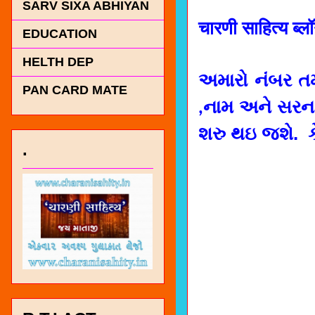
SARV SIXA ABHIYAN
चारणी साहित्य ब
EDUCATION
HELTH DEP
અમારો નંબર તમા
PAN CARD MATE
,નામ અને સરના
શરુ થઇ જશે. 
 
.