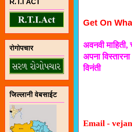
R.T.I ACT
Get On Wha
अवनवी माहिती, 
रोगोपचार
अपना विस्तारना
विनंती
जिल्लानी वेबसाईट
Email - vej