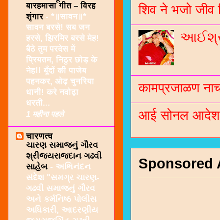
बारहमासा गीत – विरह
शिव ने भजो जीव 
शृंगार
-
*॥सावन॥*
सावन बरसे! सब जन
આઈશ્રી
हरसे, झिरमिर बरसे मेह!
बैठे तुम परदेस में
प्रियतम, निठुर छोड़ के
नेह!! बूँदों की पाजेब
पहनकर, ओढ़ चुनरिया
कामप्रजाळण नाच 
धानी! करे नवोढ़ा
धरती...
आई सोनल आदेश -
1 महीना पहले
चारणत्व
ચારણ સમાજનું ગૌરવ
શ્રીજયરાજદાન ગઢવી
Sponsored 
સાહેબ
-
અભિનંદન
સંદેશ "સમગ્ર ચારણ-
ગઢવી સમાજનું ગૌરવ
અને કર્મનિષ્ઠ પોલીસ
અધિકારી, આદરણીય