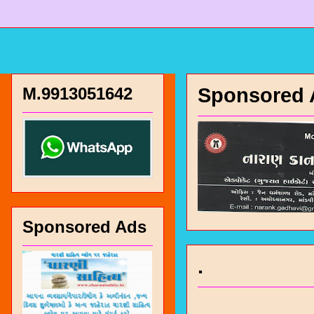
M.9913051642
Sponsored 
Sponsored Ads
.
चारण सं
भजन / गर