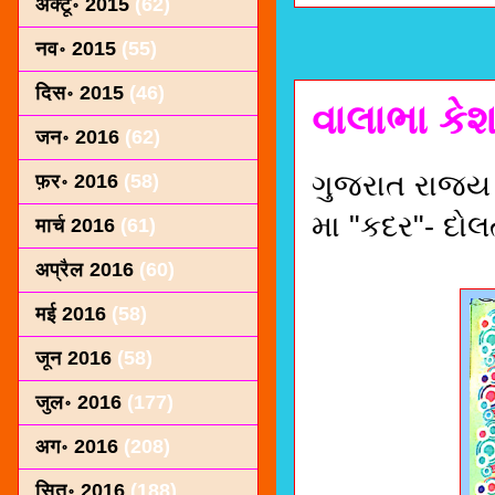
अक्टू॰ 2015
(62)
नव॰ 2015
(55)
दिस॰ 2015
(46)
વાલાભા કે
जन॰ 2016
(62)
ગુજરાત રાજ્ય 
फ़र॰ 2016
(58)
મા "કદર"- દોલ
मार्च 2016
(61)
अप्रैल 2016
(60)
मई 2016
(58)
जून 2016
(58)
जुल॰ 2016
(177)
अग॰ 2016
(208)
सित॰ 2016
(188)