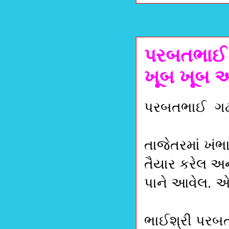
પરબતભાઈ ગ
ખૂબ ખૂબ 
પરબતભાઈ ગઢવી
તાજેતરમાં ખંભા
તૈયાર કરેલ અ
પાને આવેલ. એ
ભાઈશ્રી પરબતભ