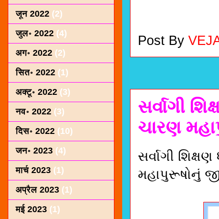
जून 2022
(2)
जुल॰ 2022
(4)
Post By
VEJ
अग॰ 2022
(2)
सित॰ 2022
(1)
अक्टू॰ 2022
(3)
સર્વાગી શિ
नव॰ 2022
(3)
ચારણ મહાપ
दिस॰ 2022
(10)
जन॰ 2023
(4)
સર્વાગી શિક્ષ
मार्च 2023
(1)
મહાપુરૂષોનું
अप्रैल 2023
(1)
मई 2023
(1)