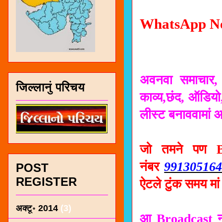
WhatsApp No
अवनवा समाचार, म
जिल्लानुं परिचय
काव्य,छंद, ऑडियो,
लीस्ट बनाववामां 
जो तमने पण Br
नंबर
99130516
POST
REGISTER
ऐटले टुंक समय मा
अक्टू॰ 2014
(3)
आ Broadcast नो 