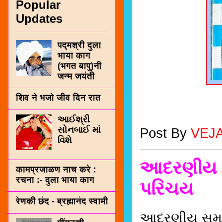
Popular
Updates
पद्मश्री दुला
भाया काग
(भगत बापु)नी
जन्म जयंती
शिव ने भजो जीव दिन रात
આઈશ્રી
સોનબાઈ માં
Post By
VEJ
વિશે
આદરણીય સમ
कामप्रजाळण नाच करे :
रचना :- दुला भाया काग
પરિચય
रेणकी छंद - ब्रह्मानंद स्वामी
આદરણીય સમાજ 