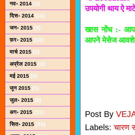
नव॰ 2014
(3)
उपयोगी थाय ऐ माट
दिस॰ 2014
(10)
जन॰ 2015
(9)
खास नोंध :- आपन
आपने मेसेज आवशे ज
फ़र॰ 2015
(10)
मार्च 2015
(2)
सहकार ब
अप्रैल 2015
(2)
मई 2015
(9)
जून 2015
(5)
वंदे स
जुल॰ 2015
(9)
अग॰ 2015
(11)
Post By
VEJ
सित॰ 2015
(32)
Labels:
चारण स