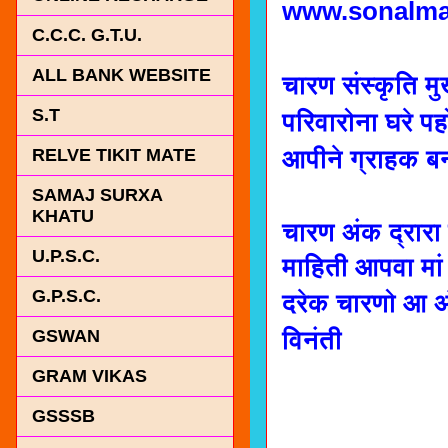
www.sonalma
C.C.C. G.T.U.
ALL BANK WEBSITE
चारण संस्कृति मु
S.T
परिवारोना घरे पह
आपीने ग्राहक ब
RELVE TIKIT MATE
SAMAJ SURXA
KHATU
चारण अंक द्रारा
U.P.S.C.
माहिती आपवा मां
G.P.S.C.
दरेक चारणो आ अ
विनंती
GSWAN
GRAM VIKAS
GSSSB