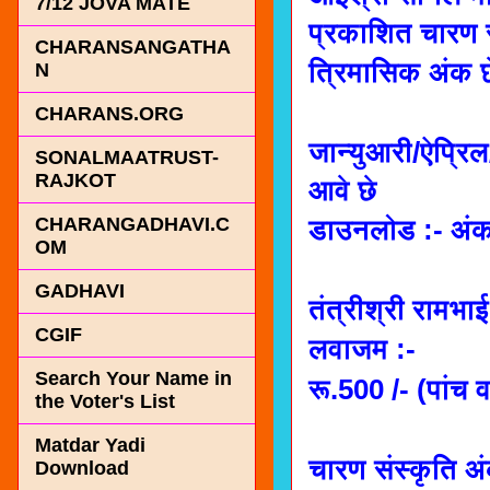
7/12 JOVA MATE
प्रकाशित चारण स
CHARANSANGATHA
त्रिमासिक अंक छ
N
CHARANS.ORG
जान्युआरी/ऐप्रि
SONALMAATRUST-
RAJKOT
आवे छे
CHARANGADHAVI.C
डाउनलोड :- अं
OM
GADHAVI
तंत्रीश्री रामभा
CGIF
लवाजम :-
Search Your Name in
रू.500 /- (पांच वर्
the Voter's List
Matdar Yadi
चारण संस्कृति 
Download