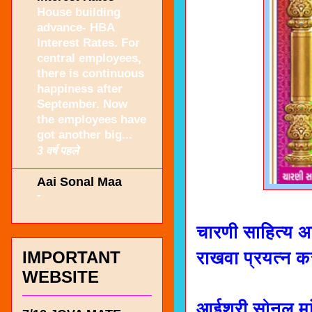
House building
advance- HBA
Interest Rates. For
central employees,
there is continuous
happiness after
September. Now
the employees have
got another big...
3 वर्ष पहले
Aai Sonal Maa
-
चारणी साहित्य अन
राखवा प्रयत्न कर
IMPORTANT
WEBSITE
आईश्री सोनल मां