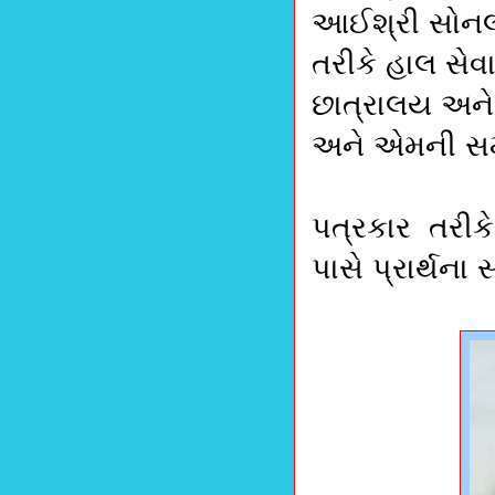
આઈશ્રી સોનલ 
તરીકે હાલ સે
છાત્રાલય અને
અને એમની સમગ્
પત્રકાર તરીકે
પાસે પ્રાર્થન