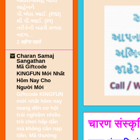
જયરાજસિંહ ગઢવી
સાહેબને
પી.એસ.આઈ. (PSI)
થી પી.આઈ. (PI)
તરીકેની બઢતી મળવા
બદલ...
1 महीना पहले
Charan Samaj
Sangathan
Mã Giftcode
KINGFUN Mới Nhất
Hôm Nay Cho
Người Mới
-
Giftcode KINGFUN
mới nhất hôm nay
mang đến cơ hội
trải nghiệm nhiều
चारण संस्कृ
trò chơi hấp dẫn
mà không cần nạp
tiền. Mã thưởng