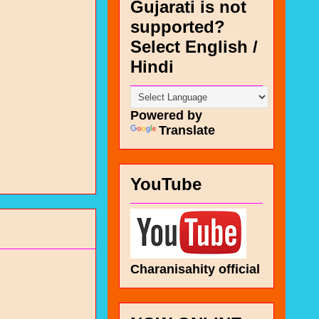
Gujarati is not
supported?
Select English /
Hindi
Powered by
Translate
YouTube
Charanisahity official