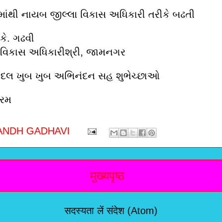
 માંથી નાયબ જીલ્લા વિકાસ અધિકારી તરીકે બઢતી
ે. ગઢવી
 વિકાસ અધિકારીશ્રી, જામનગર
દલ ખુબ ખુબ અભિનંદન સહ શુભેચ્છાઓ
તરમ
ANDH GADHAVI
मुख्यपृष्ठ
सदस्यता लें
संदेश (Atom)