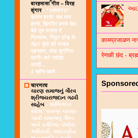
बारहमासा गीत – विरह
આઈશ
शृंगार
-
*॥सावन॥*
सावन बरसे! सब जन
हरसे, झिरमिर बरसे मेह!
बैठे तुम परदेस में
प्रियतम, निठुर छोड़ के
कामप्रजाळण नाच
नेह!! बूँदों की पाजेब
पहनकर, ओढ़ चुनरिया
रेणकी छंद - ब्रह्
धानी! करे नवोढ़ा
धरती...
1 महीना पहले
Sponsore
चारणत्व
ચારણ સમાજનું ગૌરવ
શ્રીજયરાજદાન ગઢવી
સાહેબ
-
અભિનંદન
સંદેશ "સમગ્ર ચારણ-
ગઢવી સમાજનું ગૌરવ
અને કર્મનિષ્ઠ પોલીસ
અધિકારી, આદરણીય