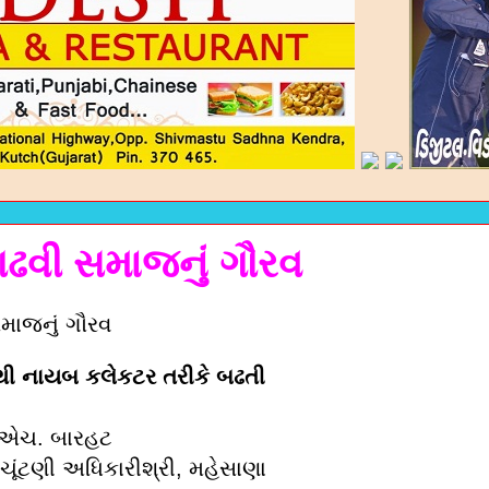
ઢવી સમાજનું ગૌરવ
માજનું ગૌરવ
થી નાયબ કલેકટર તરીકે બઢતી
 એચ. બારહટ
ચૂંટણી અધિકારીશ્રી, મહેસાણા