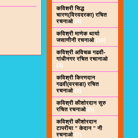
कविशरी सिद्ध
चारण(विरवदरका) रचित
रचनाओ
(4)
कविश्री माणेक थार्या
जसाणीनी रचनाओ
(10)
कविश्री अविचळ गढवी-
गांधीनगर रचित रचानाओ
(3)
कविश्री किरणदान
गढवी(वरसडा) रचित
रचनाओ
(2)
कविश्री कीशाेरदान सुरु
रचित रचनाओ
(5)
कविश्री कीशोरदान
टापरीया " केदान " नी
रचनाओ
(7)