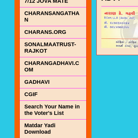
7/12 JOVA MATE
CHARANSANGATHA
N
CHARANS.ORG
SONALMAATRUST-
RAJKOT
CHARANGADHAVI.C
OM
GADHAVI
CGIF
Search Your Name in
the Voter's List
Matdar Yadi
Download