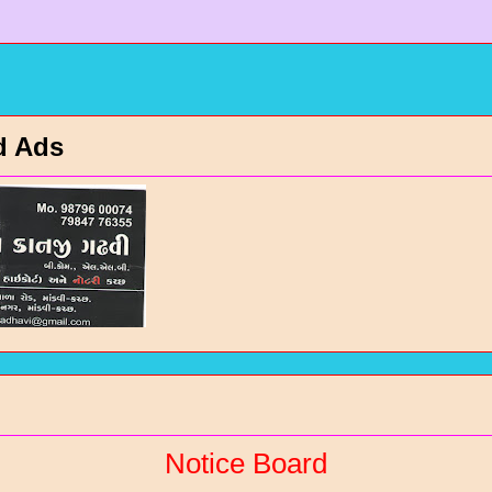
आ ब्लोग
d Ads
Notice Board