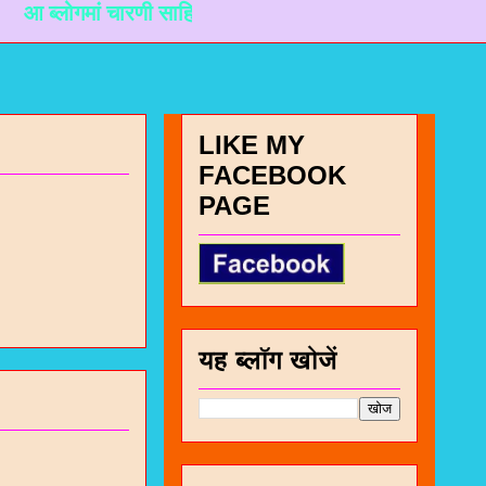
मां चारणी साहित्यने लगती माहिती मळी रहे ते माटे नानकडो प्रयास
LIKE MY
FACEBOOK
PAGE
यह ब्लॉग खोजें