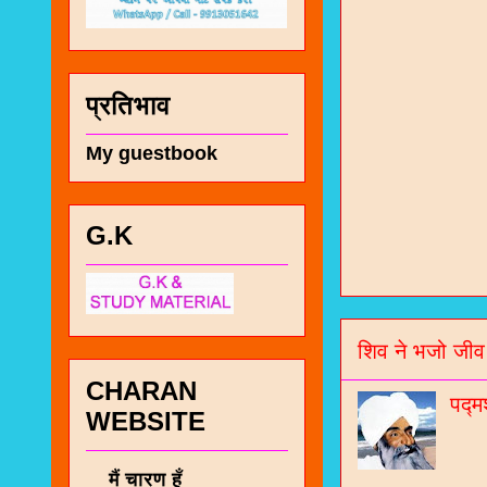
प्रतिभाव
My guestbook
G.K
चा
भज
शिव ने भजो जीव
जो
CHARAN
जनर
पद्म
WEBSITE
चा
नं
मैं चारण हूँ