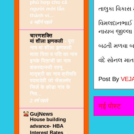
phù hợp cho cả
તાલુકા વિકાસ
người mới lẫn
thành vi...
4 महीने पहले
વિમલદાનભાઈ ક
નાયબ જીલ્લા
चारणशक्ति
मां शीला झणकली
-
पूरा
બઢતી મળવા બ
नाम मां शीला झणकली
माता पिता व पति का नाम
વંદે સોનલ મા
इनके पिताजी का नाम
शंकरदानजी रतनू
मातृश्री का नाम श्रीमति
Post By
VEJ
पदमादेवी जो जैसलमेर
जिलें के कोडा गांव के
निव...
2 वर्ष पहले
नई पोस्ट
GujNews
House building
advance- HBA
Interest Rates
-