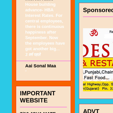
House building
Sponsore
advance- HBA
Interest Rates. For
central employees,
there is continuous
happiness after
September. Now
the employees have
got another big...
3 वर्ष पहले
Aai Sonal Maa
-
IMPORTANT
WEBSITE
ADVT