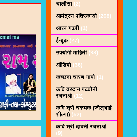
चालीसा
(2)
आमंत्रण पत्रिकाओ
(208)
आरव गढवी
(1)
ई-बुक
(27)
उपयोगी माहिती
(38)
ऑडियो
(36)
कच्छना चारण गामो
(1)
कवि वरदान गढवीनी
रचनाओ
(12)
कवि श्री चकमक (जीलुभाई
शील्गा)
(52)
कवि श्री दादनी रचनाओ
(9)