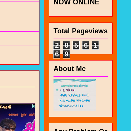
NOW ONLINE
Total Pageviews
2
8
5
6
1
6
9
About Me