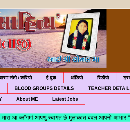
चारण संतो / कवियो
ई-बुक
ऑडियो
विडीयो
ट्रस
T
BLOOD GROUPS DETAILS
TEACHER DETAIL
Y
About ME
Latest Jobs
ाताजी मारा आ ब्लॉगमां आपणु स्वागत छे मुलाक़ात बदल आपनो 