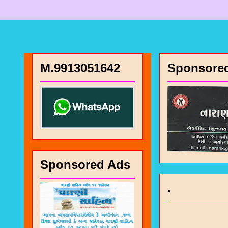
M.9913051642
Sponsore
Sponsored Ads
.