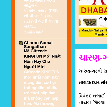
જયરાજસિંહ ગઢવી
સાહેબને
પી.એસ.આઈ. (PSI)
થી પી.આઈ. (PI)
તરીકેની બઢતી મળવા
બદલ...
1 महीना पहले
Charan Samaj
Sangathan
Mã Giftcode
ચારણ-ગ
KINGFUN Mới Nhất
Hôm Nay Cho
Người Mới
-
ચારણ-ગઢવી સ
Giftcode KINGFUN
mới nhất hôm nay
મામલતદાર માં
mang đến cơ hội
trải nghiệm nhiều
trò chơi hấp dẫn
વિવેકદાનભાઈ
mà không cần nạp
નાયબ જિલ્લા 
tiền. Mã thưởng