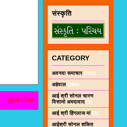
संस्कृति
CATEGORY
अवनवा समाचार
(782)
अहेवाल
(265)
आई श्री सोनल चारण
पुराने पोस्ट
विसामो अमदावाद
(3)
आई श्री हिंगलाज मां
(2)
आईश्री सोनल शकित