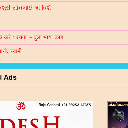
્રી સોનબાઈ માં વિશે
 करे : रचना :- दुला भाया काग
मानंद स्वामी
d Ads