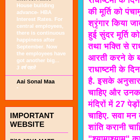
House building
की मूर्ति को पंच
advance- HBA
Interest Rates. For
श्रृंगार किया ज
central employees,
there is continuous
हुई सुंदर मूर्ति 
happiness after
तथा भक्ति से र
September. Now
the employees have
आरती करने के बा
got another big...
3 वर्ष पहले
राधाष्टमी के दि
है. इसके अनुसार
Aai Sonal Maa
-
चाहिए और उनका 
मंदिरों में 27 प
चाहिए. सवा मन द
IMPORTANT
WEBSITE
शांति करानी चाहि
"श्यामाश्याम" क