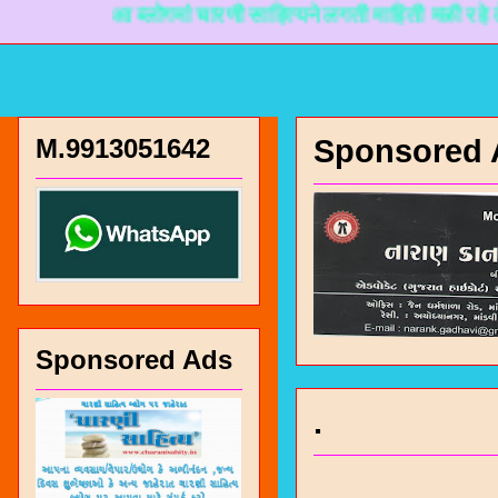
आ ब्लोगमां चारणी साहित्यने लगती माहिती मळी रहे ते माटे न
M.9913051642
Sponsored 
Sponsored Ads
.