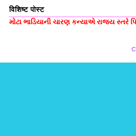
विशिष्ट पोस्ट
મોટા ભાડિયાની ચારણ કન્યાએ રાજ્ય સ્તરે પિસ
C