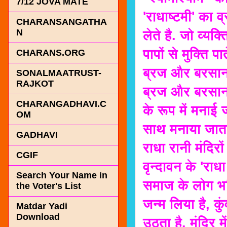
7/12 JOVA MATE
'राधाष्टमी' का 
CHARANSANGATHA
N
लेते है. जो व्यक
पापों से मुक्ति पात
CHARANS.ORG
ब्रज और बरसाना 
SONALMAATRUST-
RAJKOT
ब्रज और बरसाना 
CHARANGADHAVI.C
के रूप में मनाई 
OM
साथ मनाया जाता 
GADHAVI
राधा रानी मंदिरो
CGIF
वृन्दावन के 'राधा
Search Your Name in
समाज के लोग भक्त
the Voter's List
जन्म लिया है, कु
Matdar Yadi
Download
उठता है. मंदिर मे