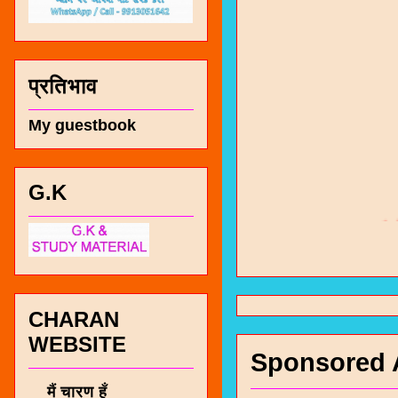
प्रतिभाव
My guestbook
G.K
चारण सं
भजन / गर
जोगीदान
CHARAN
जनरल नॉल
WEBSITE
चारणी सा
Sponsored 
नंबर 991
मैं चारण हूँ