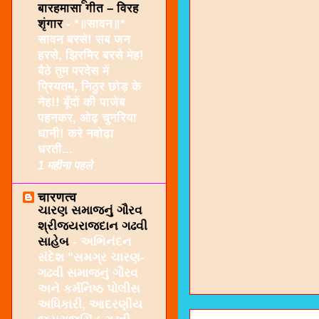
बारहमासा गीत – विरह
शृंगार
-
*॥सावन॥*
सावन बरसे! सब जन
हरसे, झिरमिर बरसे मेह!
बैठे तुम परदेस में
प्रियतम, निठुर छोड़ के
नेह!! बूँदों की पाजेब
पहनकर, ओढ़ चुनरिया
धानी! करे नवोढ़ा
धरती...
1 महीना पहले
चारणत्व
ચારણ સમાજનું ગૌરવ
શ્રીજયરાજદાન ગઢવી
સાહેબ
-
અભિનંદન
સંદેશ "સમગ્ર ચારણ-
ગઢવી સમાજનું ગૌરવ
અને કર્મનિષ્ઠ પોલીસ
અધિકારી, આદરણીય