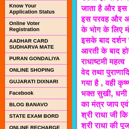
Know Your
जाता है और इस ह
Application Status
इस परवह और अधि
Online Voter
के भोग के लिए म
Registration
इसके बाद दर्शन
AADHAR CARD
SUDHARVA MATE
आरती के बाद होत
PURAN GONDALIYA
राधाष्टमी महत्व
ONLINE SHOPING
वेद तथा पुराणाद
गया है , वही कृष
GUJARATI DIXNARI
भक्त सुखी, धनी औ
Facebook
का मंत्र जाप एव
BLOG BANAVO
श्री राधा जी कि
STATE EXAM BORD
श्री राधा की पू
ONLINE RECHARGE