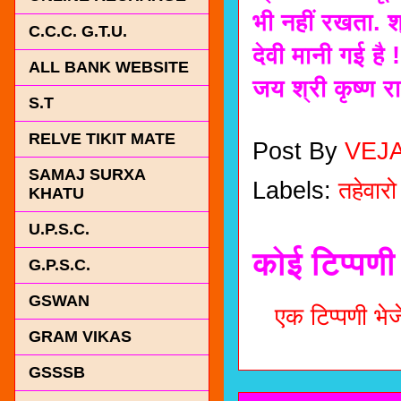
भी नहीं रखता. श्
C.C.C. G.T.U.
देवी मानी गई है !
ALL BANK WEBSITE
जय श्री कृष्ण राध
S.T
RELVE TIKIT MATE
Post By
VEJ
SAMAJ SURXA
Labels:
तहेवारो
KHATU
U.P.S.C.
कोई टिप्पणी 
G.P.S.C.
GSWAN
एक टिप्पणी भेजे
GRAM VIKAS
GSSSB