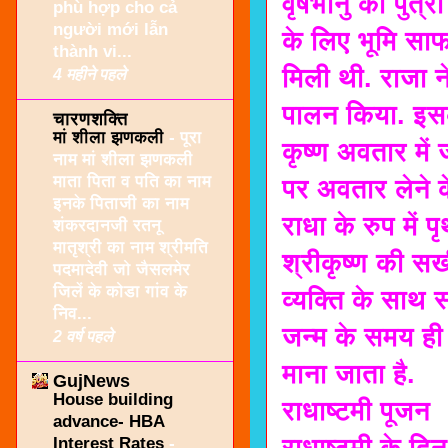
वृषभानु की पुत्
phù hợp cho cả
người mới lẫn
के लिए भूमि साफ 
thành vi...
मिली थी. राजा 
4 महीने पहले
पालन किया. इसक
चारणशक्ति
मां शीला झणकली
-
पूरा
कृष्ण अवतार में 
नाम मां शीला झणकली
माता पिता व पति का नाम
पर अवतार लेने के
इनके पिताजी का नाम
राधा के रुप में 
शंकरदानजी रतनू
मातृश्री का नाम श्रीमति
श्रीकृष्ण की स
पदमादेवी जो जैसलमेर
जिलें के कोडा गांव के
व्यक्ति के साथ 
निव...
जन्म के समय ही 
2 वर्ष पहले
माना जाता है.
GujNews
House building
राधाष्टमी पूजन
advance- HBA
राधाष्टमी के दि
Interest Rates
-