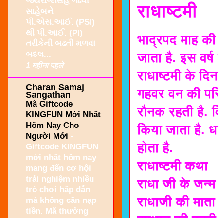
જયરાજસિંહ ગઢવી
राधाष्टमी
સાહેબને
પી.એસ.આઈ. (PSI)
થી પી.આઈ. (PI)
भाद्रपद माह की 
તરીકેની બઢતી મળવા
બદલ...
जाता है. इस वर्
1 महीना पहले
राधाष्टमी के दि
Charan Samaj
गहवर वन की परिक
Sangathan
Mã Giftcode
रौनक रहती है. व
KINGFUN Mới Nhất
Hôm Nay Cho
किया जाता है. ध
Người Mới
-
होता है.
Giftcode KINGFUN
mới nhất hôm nay
राधाष्टमी कथा
mang đến cơ hội
trải nghiệm nhiều
राधा जी के जन्म 
trò chơi hấp dẫn
राधाजी की माता 
mà không cần nạp
tiền. Mã thưởng