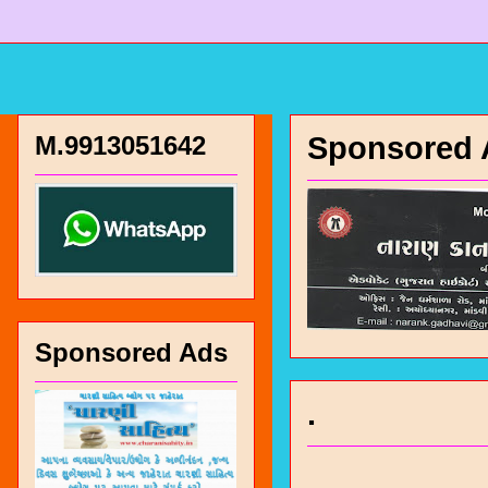
M.9913051642
Sponsored 
Sponsored Ads
.