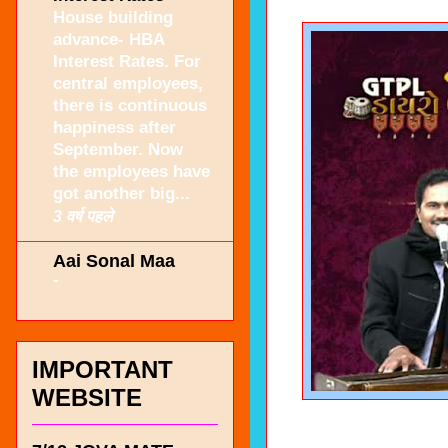
House building
advance- HBA
Interest Rates. For
central employees,
there is continuous
happiness after
September. Now
the employees have
got another big...
3 वर्ष पहले
Aai Sonal Maa
-
IMPORTANT
WEBSITE