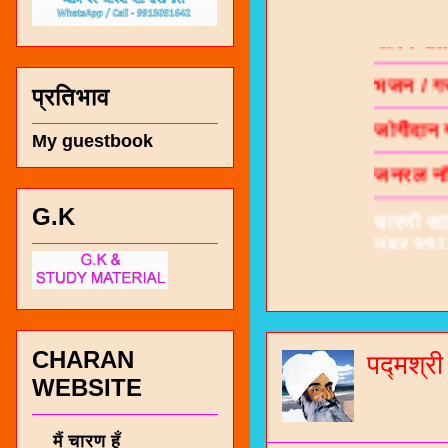
चारण सं
भजन / गर
प्रतिभाव
जोगीदान
जनरल नॉल
My guestbook
चारणी सा
नंबर 991
G.K
CHARAN
पद्मश्र
WEBSITE
मैं चारण हूँ