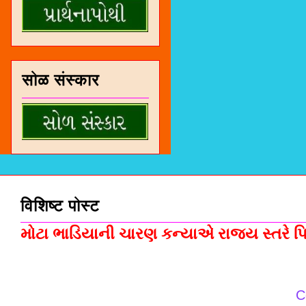
सोळ संस्कार
विशिष्ट पोस्ट
મોટા ભાડિયાની ચારણ કન્યાએ રાજ્ય સ્તરે પિસ
C