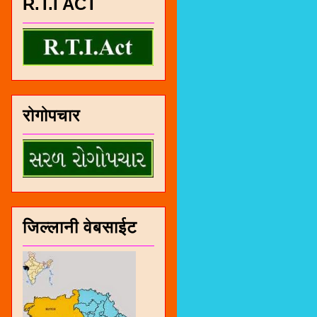
R.T.I ACT
रोगोपचार
जिल्लानी वेबसाईट