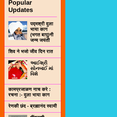
Popular
Updates
पद्मश्री दुला
भाया काग
(भगत बापु)नी
जन्म जयंती
शिव ने भजो जीव दिन रात
આઈશ્રી
સોનબાઈ માં
વિશે
कामप्रजाळण नाच करे :
रचना :- दुला भाया काग
रेणकी छंद - ब्रह्मानंद स्वामी