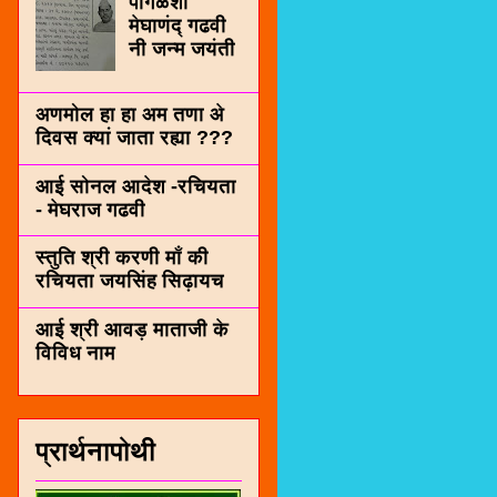
पींगळशी
मेघाणंद् गढवी
नी जन्म जयंती
अणमोल हा हा अम तणा अे
दिवस क्यां जाता रह्या ???
आई सोनल आदेश -रचियता
- मेघराज गढवी
स्तुति श्री करणी माँ की
रचियता जयसिंह सिढ़ायच
आई श्री आवड़ माताजी के
विविध नाम
प्रार्थनापोथी