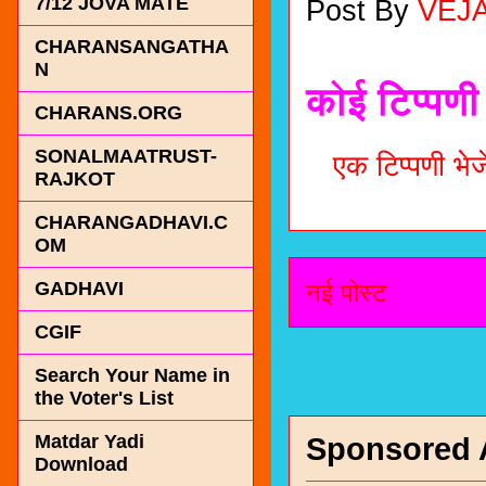
7/12 JOVA MATE
Post By
VEJ
CHARANSANGATHA
N
कोई टिप्पणी 
CHARANS.ORG
SONALMAATRUST-
एक टिप्पणी भेजे
RAJKOT
CHARANGADHAVI.C
OM
नई पोस्ट
GADHAVI
CGIF
Search Your Name in
the Voter's List
Matdar Yadi
Sponsored 
Download