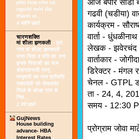
आजे बपोरे साडा
phù hợp cho cả
người mới lẫn
गढवी (चडीया) वार
thành vi...
4 महीने पहले
कार्यक्रम - सौराष
वार्ता - धुंधळीना
चारणशक्ति
मां शीला झणकली
-
पूरा
लेखक - झवेरचंद 
नाम मां शीला झणकली
माता पिता व पति का नाम
वार्ताकार - जोगी
इनके पिताजी का नाम
डिरेक्टर - मंगल 
शंकरदानजी रतनू
मातृश्री का नाम श्रीमति
चेनल - GTPL ड
पदमादेवी जो जैसलमेर
जिलें के कोडा गांव के
ता - 24, 4, 20
निव...
समय - 12:30 
2 वर्ष पहले
GujNews
House building
प्रोग्राम जोवा मा
advance- HBA
Interest Rates
-