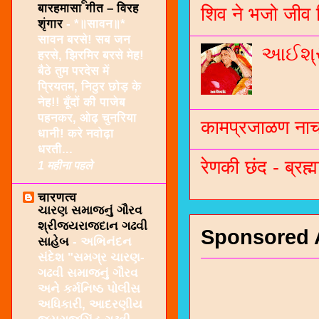
बारहमासा गीत – विरह
शिव ने भजो जीव 
शृंगार
-
*॥सावन॥*
सावन बरसे! सब जन
આઈશ્રી
हरसे, झिरमिर बरसे मेह!
बैठे तुम परदेस में
प्रियतम, निठुर छोड़ के
नेह!! बूँदों की पाजेब
पहनकर, ओढ़ चुनरिया
कामप्रजाळण नाच 
धानी! करे नवोढ़ा
धरती...
रेणकी छंद - ब्रह्म
1 महीना पहले
चारणत्व
ચારણ સમાજનું ગૌરવ
શ્રીજયરાજદાન ગઢવી
Sponsored 
સાહેબ
-
અભિનંદન
સંદેશ "સમગ્ર ચારણ-
ગઢવી સમાજનું ગૌરવ
અને કર્મનિષ્ઠ પોલીસ
અધિકારી, આદરણીય