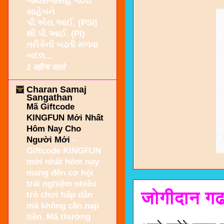
જયરાજસિંહ ગઢવી
સાહેબને
પી.એસ.આઈ. (PSI)
થી પી.આઈ. (PI)
તરીકેની બઢતી મળવા
બદલ...
1 महीना पहले
Charan Samaj
Sangathan
Mã Giftcode
KINGFUN Mới Nhất
Hôm Nay Cho
Người Mới
-
Giftcode KINGFUN
mới nhất hôm nay
mang đến cơ hội
trải nghiệm nhiều
जोगीदान गढ
trò chơi hấp dẫn
mà không cần nạp
tiền. Mã thưởng