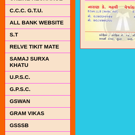
C.C.C. G.T.U.
ALL BANK WEBSITE
S.T
RELVE TIKIT MATE
SAMAJ SURXA
KHATU
U.P.S.C.
G.P.S.C.
GSWAN
GRAM VIKAS
GSSSB