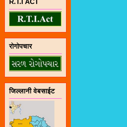
R.T.I ACT
रोगोपचार
जिल्लानी वेबसाईट