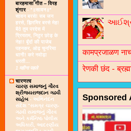
बारहमासा गीत – विरह
शृंगार
-
*॥सावन॥*
सावन बरसे! सब जन
આઈશ્રી
हरसे, झिरमिर बरसे मेह!
बैठे तुम परदेस में
प्रियतम, निठुर छोड़ के
नेह!! बूँदों की पाजेब
पहनकर, ओढ़ चुनरिया
कामप्रजाळण नाच 
धानी! करे नवोढ़ा
धरती...
रेणकी छंद - ब्रह्म
1 महीना पहले
चारणत्व
ચારણ સમાજનું ગૌરવ
શ્રીજયરાજદાન ગઢવી
Sponsored 
સાહેબ
-
અભિનંદન
સંદેશ "સમગ્ર ચારણ-
ગઢવી સમાજનું ગૌરવ
અને કર્મનિષ્ઠ પોલીસ
અધિકારી, આદરણીય