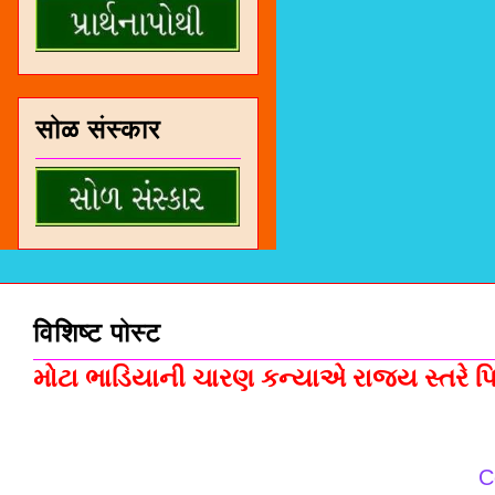
सोळ संस्कार
विशिष्ट पोस्ट
મોટા ભાડિયાની ચારણ કન્યાએ રાજ્ય સ્તરે પિસ
C