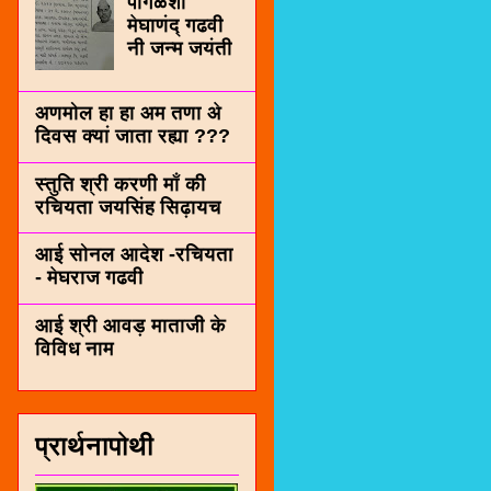
पींगळशी
मेघाणंद् गढवी
नी जन्म जयंती
अणमोल हा हा अम तणा अे
दिवस क्यां जाता रह्या ???
स्तुति श्री करणी माँ की
रचियता जयसिंह सिढ़ायच
आई सोनल आदेश -रचियता
- मेघराज गढवी
आई श्री आवड़ माताजी के
विविध नाम
प्रार्थनापोथी