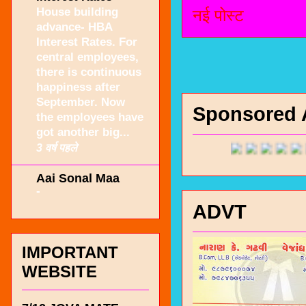
House building
नई पोस्ट
advance- HBA
Interest Rates. For
central employees,
there is continuous
happiness after
September. Now
Sponsored 
the employees have
got another big...
3 वर्ष पहले
Aai Sonal Maa
-
ADVT
IMPORTANT
WEBSITE