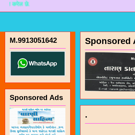
ल छे.
M.9913051642
Sponsored 
Sponsored Ads
चारण सं
.
भजन / गर
जोगीदान