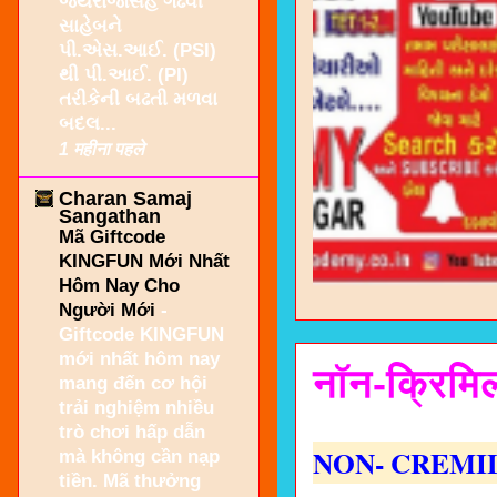
જયરાજસિંહ ગઢવી
સાહેબને
પી.એસ.આઈ. (PSI)
થી પી.આઈ. (PI)
તરીકેની બઢતી મળવા
બદલ...
1 महीना पहले
Charan Samaj
Sangathan
Mã Giftcode
KINGFUN Mới Nhất
Hôm Nay Cho
Người Mới
-
Giftcode KINGFUN
mới nhất hôm nay
नॉन-क्रिमिल
mang đến cơ hội
trải nghiệm nhiều
trò chơi hấp dẫn
NON- CREMIL
mà không cần nạp
tiền. Mã thưởng