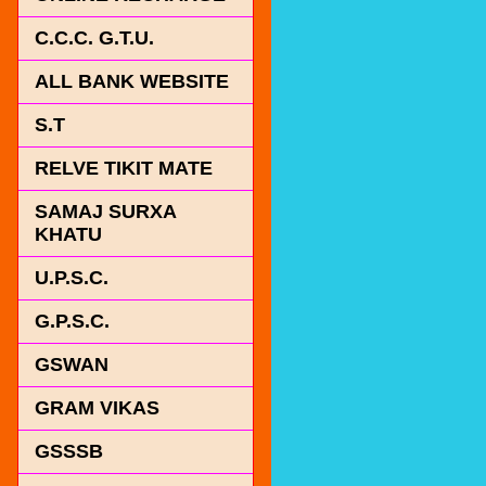
C.C.C. G.T.U.
ALL BANK WEBSITE
S.T
RELVE TIKIT MATE
SAMAJ SURXA
KHATU
U.P.S.C.
G.P.S.C.
GSWAN
GRAM VIKAS
GSSSB