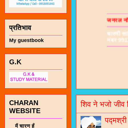
जनरल नॉल
चारणी सा
प्रतिभाव
नंबर 991
My guestbook
G.K
CHARAN
शिव ने भजो जीव 
WEBSITE
पद्मश्र
मैं चारण हूँ