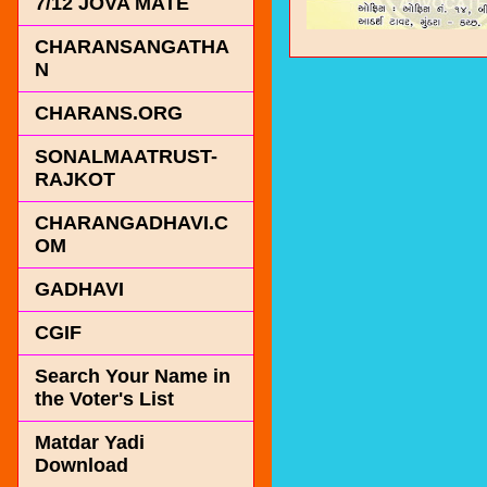
7/12 JOVA MATE
CHARANSANGATHA
N
CHARANS.ORG
SONALMAATRUST-
RAJKOT
CHARANGADHAVI.C
OM
GADHAVI
CGIF
Search Your Name in
the Voter's List
Matdar Yadi
Download