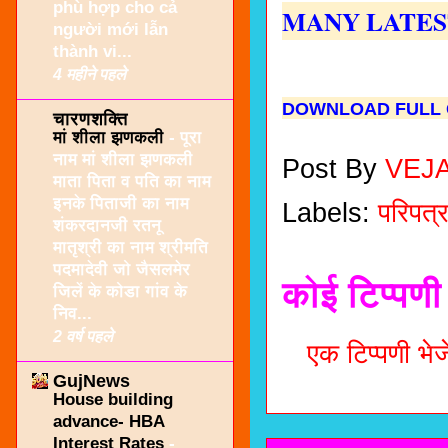
phù hợp cho cả
MANY LATES
người mới lẫn
thành vi...
4 महीने पहले
DOWNLOAD FULL G
चारणशक्ति
मां शीला झणकली
-
पूरा
नाम मां शीला झणकली
Post By
VEJ
माता पिता व पति का नाम
इनके पिताजी का नाम
Labels:
परिपत्
शंकरदानजी रतनू
मातृश्री का नाम श्रीमति
पदमादेवी जो जैसलमेर
कोई टिप्पणी 
जिलें के कोडा गांव के
निव...
2 वर्ष पहले
एक टिप्पणी भेजे
GujNews
House building
advance- HBA
Interest Rates
-