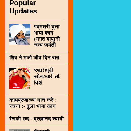
Popular
Updates
पद्मश्री दुला
भाया काग
(भगत बापु)नी
जन्म जयंती
शिव ने भजो जीव दिन रात
આઈશ્રી
સોનબાઈ માં
વિશે
कामप्रजाळण नाच करे :
रचना :- दुला भाया काग
रेणकी छंद - ब्रह्मानंद स्वामी