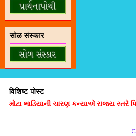
सोळ संस्कार
विशिष्ट पोस्ट
મોટા ભાડિયાની ચારણ કન્યાએ રાજ્ય સ્તરે પિસ
C