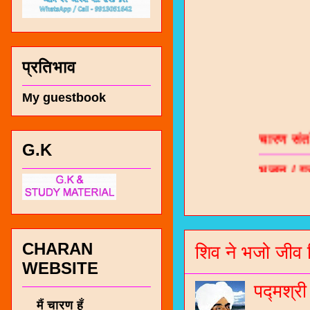
प्रतिभाव
My guestbook
चारण सं
भजन / गर
G.K
जोगीदान
जनरल नॉल
चारणी सा
CHARAN
शिव ने भजो जीव 
नंबर 991
WEBSITE
पद्मश्र
मैं चारण हूँ