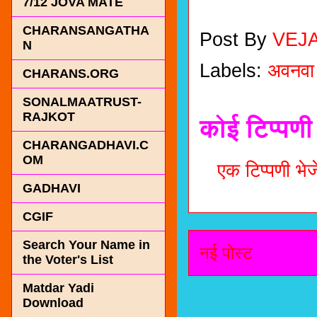
7/12 JOVA MATE
CHARANSANGATHA
Post By
VEJ
N
Labels:
अवनवा
CHARANS.ORG
SONALMAATRUST-
RAJKOT
कोई टिप्पणी 
CHARANGADHAVI.C
OM
एक टिप्पणी भेजे
GADHAVI
CGIF
Search Your Name in
नई पोस्ट
the Voter's List
Matdar Yadi
Download