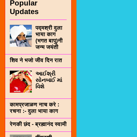
Popular
Updates
पद्मश्री दुला
भाया काग
(भगत बापु)नी
जन्म जयंती
शिव ने भजो जीव दिन रात
આઈશ્રી
સોનબાઈ માં
વિશે
कामप्रजाळण नाच करे :
रचना :- दुला भाया काग
रेणकी छंद - ब्रह्मानंद स्वामी