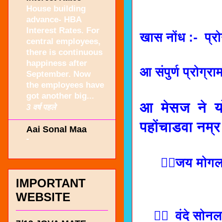
House building
advance- HBA
Interest Rates. For
खास नोंध :- प्
central employees,
there is continuous
happiness after
आ संपुर्ण प्रोग्
September. Now
the employees have
got another big...
आ मेसज ने य
3 वर्ष पहले
पहोंचाडवा नम्र 
Aai Sonal Maa
-
जय मोगल म
IMPORTANT
WEBSITE
 वंदे सोनल