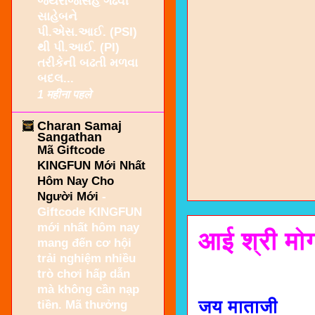
જયરાજસિંહ ગઢવી
સાહેબને
પી.એસ.આઈ. (PSI)
થી પી.આઈ. (PI)
તરીકેની બઢતી મળવા
બદલ...
1 महीना पहले
Charan Samaj
Sangathan
Mã Giftcode
KINGFUN Mới Nhất
Hôm Nay Cho
Người Mới
-
Giftcode KINGFUN
mới nhất hôm nay
आई श्री मोग
mang đến cơ hội
trải nghiệm nhiều
trò chơi hấp dẫn
mà không cần nạp
जय माताजी
tiền. Mã thưởng