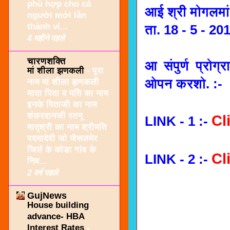
phù hợp cho cả
आई श्री मोगलमां
người mới lẫn
thành vi...
ता. 18 - 5 - 20
4 महीने पहले
चारणशक्ति
आ संपुर्ण प्रोग
मां शीला झणकली
-
पूरा
ओपन करशो. :-
नाम मां शीला झणकली
माता पिता व पति का नाम
इनके पिताजी का नाम
शंकरदानजी रतनू
Cl
LINK - 1 :-
मातृश्री का नाम श्रीमति
पदमादेवी जो जैसलमेर
जिलें के कोडा गांव के
Cl
LINK - 2 :-
निव...
2 वर्ष पहले
GujNews
House building
advance- HBA
Interest Rates
-