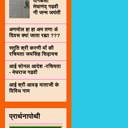
पींगळशी
मेघाणंद् गढवी
नी जन्म जयंती
अणमोल हा हा अम तणा अे
दिवस क्यां जाता रह्या ???
स्तुति श्री करणी माँ की
रचियता जयसिंह सिढ़ायच
आई सोनल आदेश -रचियता
- मेघराज गढवी
आई श्री आवड़ माताजी के
विविध नाम
प्रार्थनापोथी