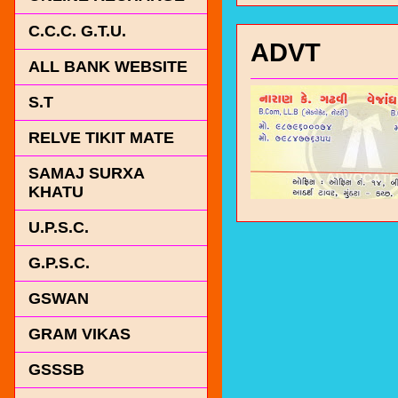
C.C.C. G.T.U.
ADVT
ALL BANK WEBSITE
S.T
RELVE TIKIT MATE
SAMAJ SURXA
KHATU
U.P.S.C.
G.P.S.C.
GSWAN
GRAM VIKAS
GSSSB