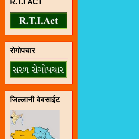
R.T.I ACT
रोगोपचार
जिल्लानी वेबसाईट