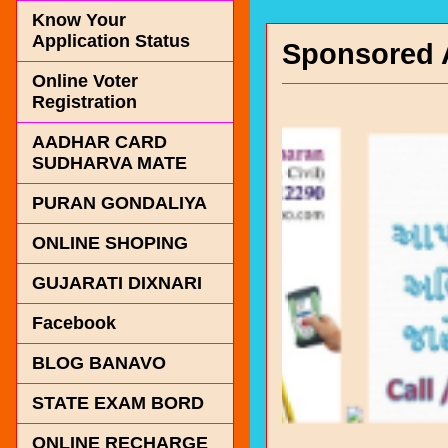
Know Your
Application Status
Sponsored 
Online Voter
Registration
AADHAR CARD
SUDHARVA MATE
PURAN GONDALIYA
ONLINE SHOPING
GUJARATI DIXNARI
Facebook
BLOG BANAVO
STATE EXAM BORD
ONLINE RECHARGE