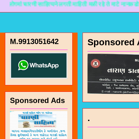
ां चारणी साहित्यने लगती माहिती मळी रहे ते माटे नानकडो प्रयास 
M.9913051642
Sponsored 
Sponsored Ads
.