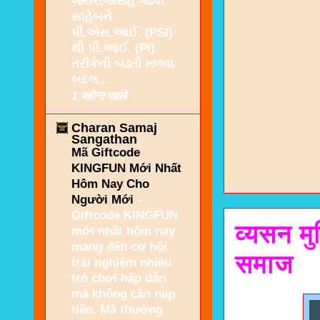
જયરાજસિંહ ગઢવી
સાહેબને
પી.એસ.આઈ. (PSI)
થી પી.આઈ. (PI)
તરીકેની બઢતી મળવા
બદલ...
1 महीना पहले
Charan Samaj
Sangathan
Mã Giftcode
KINGFUN Mới Nhất
Hôm Nay Cho
Người Mới
-
Giftcode KINGFUN
व्यसन म
mới nhất hôm nay
mang đến cơ hội
समाज
trải nghiệm nhiều
trò chơi hấp dẫn
mà không cần nạp
tiền. Mã thưởng