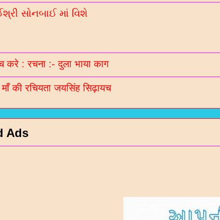
્રી સોનબાઈ માં વિશે
 करे : रचना :- दुला भाया काग
ी माँ की रचियता जयसिंह सिढ़ायच
d Ads