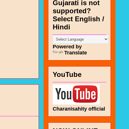
Gujarati is not
supported?
Select English /
Hindi
Powered by
Translate
YouTube
Charanisahity official