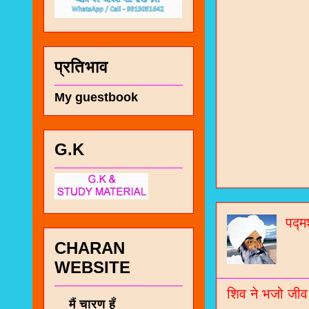
प्रतिभाव
My guestbook
चा
G.K
भज
जो
पद्म
जनर
CHARAN
चा
WEBSITE
नं
शिव ने भजो जीव
मैं चारण हूँ