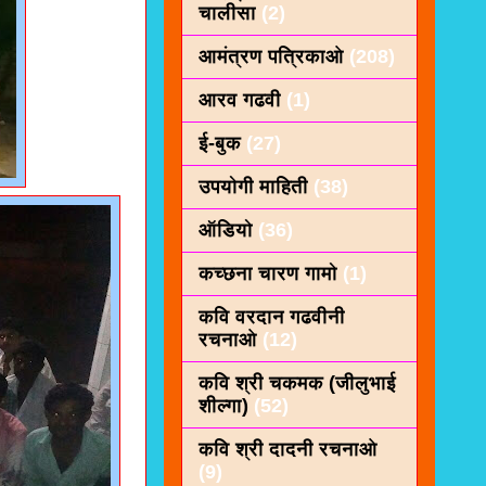
चालीसा
(2)
आमंत्रण पत्रिकाओ
(208)
आरव गढवी
(1)
ई-बुक
(27)
उपयोगी माहिती
(38)
ऑडियो
(36)
कच्छना चारण गामो
(1)
कवि वरदान गढवीनी
रचनाओ
(12)
कवि श्री चकमक (जीलुभाई
शील्गा)
(52)
कवि श्री दादनी रचनाओ
(9)