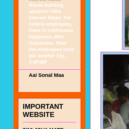
House building
advance- HBA
Interest Rates. For
central employees,
there is continuous
happiness after
September. Now
the employees have
got another big...
3 वर्ष पहले
Aai Sonal Maa
-
IMPORTANT
WEBSITE