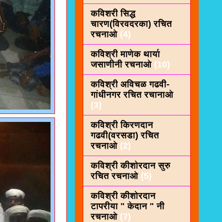
कविशरी सिद्ध
चारण(विरवदरका) रचित
रचनाओ
(4)
कविश्री माणेक थार्या
जसाणीनी रचनाओ
(10)
कविश्री अविचळ गढवी-
गांधीनगर रचित रचानाओ
(3)
कविश्री किरणदान
गढवी(वरसडा) रचित
रचनाओ
(2)
कविश्री कीशाेरदान सुरु
रचित रचनाओ
(5)
कविश्री कीशोरदान
टापरीया " केदान " नी
रचनाओ
(7)