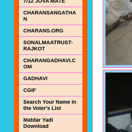
7/12 JOVA MATE
CHARANSANGATHA
N
CHARANS.ORG
SONALMAATRUST-
RAJKOT
CHARANGADHAVI.C
OM
GADHAVI
CGIF
Search Your Name in
the Voter's List
Matdar Yadi
Download