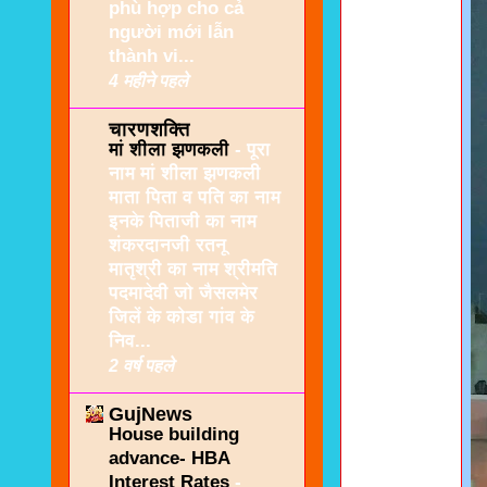
phù hợp cho cả
người mới lẫn
thành vi...
4 महीने पहले
चारणशक्ति
मां शीला झणकली
-
पूरा
नाम मां शीला झणकली
माता पिता व पति का नाम
इनके पिताजी का नाम
शंकरदानजी रतनू
मातृश्री का नाम श्रीमति
पदमादेवी जो जैसलमेर
जिलें के कोडा गांव के
निव...
2 वर्ष पहले
GujNews
House building
advance- HBA
Interest Rates
-