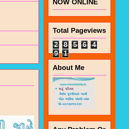
NOW ONLINE
Total Pageviews
2
8
5
6
4
9
1
About Me