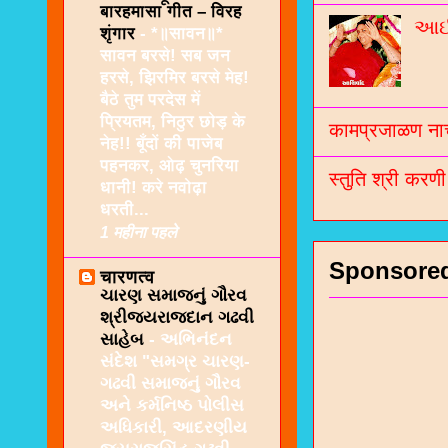
बारहमासा गीत – विरह
આઈશ
शृंगार
-
*॥सावन॥*
सावन बरसे! सब जन
हरसे, झिरमिर बरसे मेह!
बैठे तुम परदेस में
प्रियतम, निठुर छोड़ के
कामप्रजाळण नाच
नेह!! बूँदों की पाजेब
पहनकर, ओढ़ चुनरिया
स्तुति श्री करण
धानी! करे नवोढ़ा
धरती...
1 महीना पहले
Sponsore
चारणत्व
ચારણ સમાજનું ગૌરવ
શ્રીજયરાજદાન ગઢવી
સાહેબ
-
અભિનંદન
સંદેશ "સમગ્ર ચારણ-
ગઢવી સમાજનું ગૌરવ
અને કર્મનિષ્ઠ પોલીસ
અધિકારી, આદરણીય