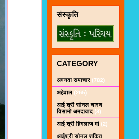
संस्कृति
CATEGORY
अवनवा समाचार
(782)
अहेवाल
(265)
आई श्री सोनल चारण
विसामो अमदावाद
(3)
आई श्री हिंगलाज मां
(2)
आईश्री सोनल शकित