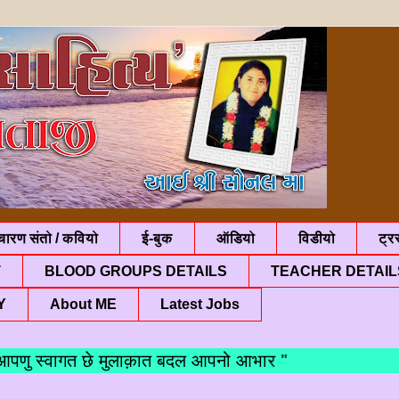
चारण संतो / कवियो
ई-बुक
ऑडियो
विडीयो
ट्रस
T
BLOOD GROUPS DETAILS
TEACHER DETAIL
Y
About ME
Latest Jobs
स्वागत छे मुलाक़ात बदल आपनो आभार "