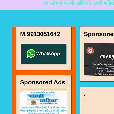
आ ब्लोगमां चारणी साहित्यने लगती माहिती मळी रहे ते म
M.9913051642
Sponsore
Sponsored Ads
.