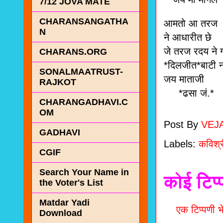
7/12 JOVA MATE
CHARANSANGATHA
आमतो आ तरज *
N
ने आधारीत छे
जे तरज रदय ने ग
CHARANS.ORG
*दिलजीत*बाटी न
SONALMAATRUST-
जय माताजी
RAJKOT
*ढसा जं.*
CHARANGADHAVI.C
OM
Post By
VEJ
GADHAVI
Labels:
कविश्र
CGIF
Search Your Name in
कोई टिप्
the Voter's List
Matdar Yadi
एक टिप्पणी भे
Download