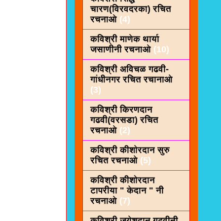
चारण(विरवदरका) रचित
रचनाओ
(4)
कविश्री माणेक थार्या
जसाणीनी रचनाओ
(10)
कविश्री अविचळ गढवी-
गांधीनगर रचित रचानाओ
(3)
कविश्री किरणदान
गढवी(वरसडा) रचित
रचनाओ
(2)
कविश्री कीशाेरदान सुरु
रचित रचनाओ
(5)
कविश्री कीशोरदान
टापरीया " केदान " नी
रचनाओ
(7)
कविश्री जयेशदान गढवीनी