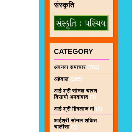
संस्कृति
CATEGORY
अवनवा समाचार
(782)
अहेवाल
(265)
आई श्री सोनल चारण
विसामो अमदावाद
(3)
आई श्री हिंगलाज मां
(2)
आईश्री सोनल शकित
चालीसा
(2)