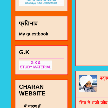
प्रतिभाव
My guestbook
G.K
चा
भज
पद्म
जो
CHARAN
जनर
WEBSITE
चा
शिव ने भजो जीव
नं
मैं चारण हूँ