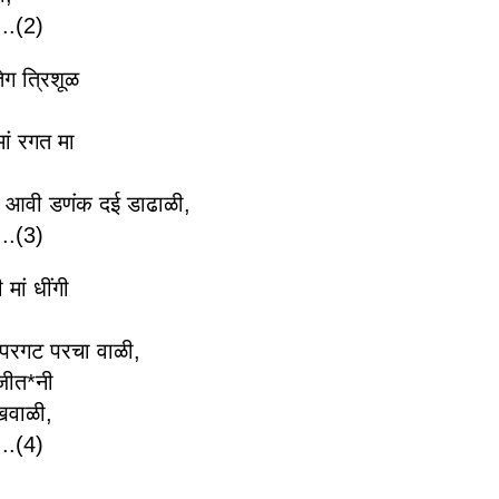
..(2)
तेग त्रिशूळ
मां रगत मा
े आवी डणंक दई डाढाळी,
..(3)
मां धींगी
 परगट परचा वाळी,
जीत*नी
खवाळी,
..(4)