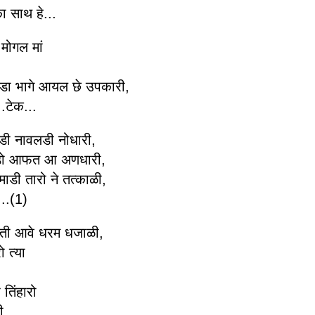
ा साथ हे...
मोगल मां
खडा भागे आयल छे उपकारी,
.टेक...
डी नावलडी नोधारी,
ावडो आफत आ अणधारी,
माडी तारो ने तत्काळी,
..(1)
ोडती आवे धरम धजाळी,
ो त्या
तिंहारो
ी,