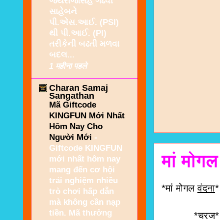
જયરાજસિંહ ગઢવી
સાહેબને
પી.એસ.આઈ. (PSI)
થી પી.આઈ. (PI)
તરીકેની બઢતી મળવા
બદલ...
1 महीना पहले
Charan Samaj
Sangathan
Mã Giftcode
KINGFUN Mới Nhất
Hôm Nay Cho
Người Mới
-
Giftcode KINGFUN
मां मोगल
mới nhất hôm nay
mang đến cơ hội
trải nghiệm nhiều
*मां मोगल
वंदना
*
trò chơi hấp dẫn
mà không cần nạp
tiền. Mã thưởng
*चरज*