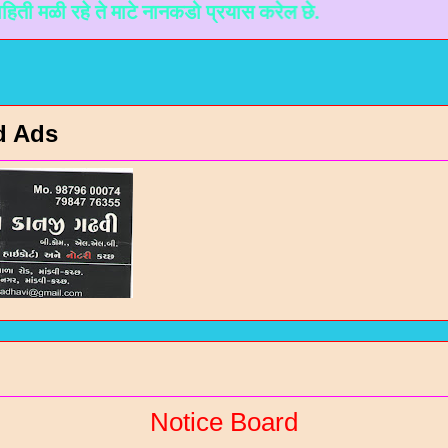
रहे ते माटे नानकडो प्रयास करेल छे.
d Ads
Notice Board