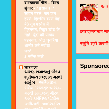
बारहमासा गीत – विरह
આઈશ
शृंगार
-
*॥सावन॥*
सावन बरसे! सब जन
हरसे, झिरमिर बरसे मेह!
बैठे तुम परदेस में
प्रियतम, निठुर छोड़ के
कामप्रजाळण नाच
नेह!! बूँदों की पाजेब
पहनकर, ओढ़ चुनरिया
स्तुति श्री करण
धानी! करे नवोढ़ा
धरती...
1 महीना पहले
Sponsore
चारणत्व
ચારણ સમાજનું ગૌરવ
શ્રીજયરાજદાન ગઢવી
સાહેબ
-
અભિનંદન
સંદેશ "સમગ્ર ચારણ-
ગઢવી સમાજનું ગૌરવ
અને કર્મનિષ્ઠ પોલીસ
અધિકારી, આદરણીય