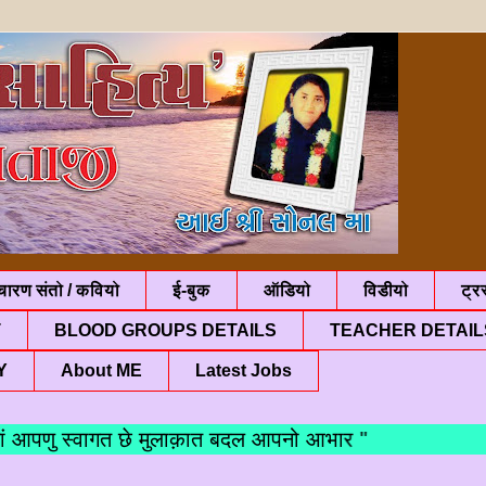
चारण संतो / कवियो
ई-बुक
ऑडियो
विडीयो
ट्रस
T
BLOOD GROUPS DETAILS
TEACHER DETAIL
Y
About ME
Latest Jobs
पणु स्वागत छे मुलाक़ात बदल आपनो आभार "