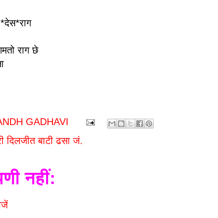
देस*राग
मतो राग छे
ा
ANDH GADHAVI
ी दिलजीत बाटी ढसा जं.
पणी नहीं:
जें