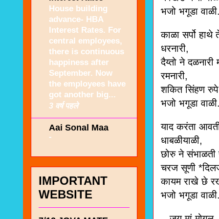
House building
भजो भगूडा वाळी.
advance- HBA
Interest Rates. For
काळा सर्पो हाथे 
central employees,
धरनारी,
there is continuous
दैय्तो ने दळनारी 
happiness after
September. Now
रमनारी,
the employees have
शकित सिंहण रुप
got another big...
भजो भगूडा वाळी.
3 वर्ष पहले
याद करंता आवती 
Aai Sonal Maa
-
धाबळीयाळी,
छोरु ने संभाळती
चरज सूणी *दिल
IMPORTANT
कायम राखे छे र
WEBSITE
भजो भगूडा वाळी.
जय मां मोगल