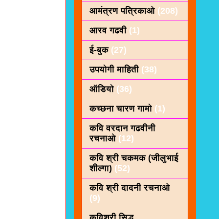
आमंत्रण पत्रिकाओ
(208)
आरव गढवी
(1)
ई-बुक
(27)
उपयोगी माहिती
(38)
ऑडियो
(36)
कच्छना चारण गामो
(1)
कवि वरदान गढवीनी
रचनाओ
(12)
कवि श्री चकमक (जीलुभाई
शील्गा)
(52)
कवि श्री दादनी रचनाओ
(9)
कविशरी सिद्ध