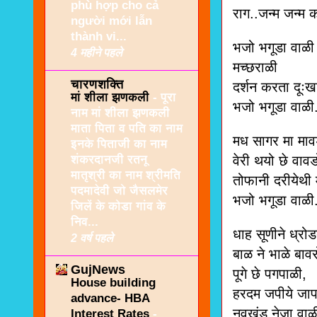
phù hợp cho cả
राग..जन्म जन्म क
người mới lẫn
thành vi...
भजो भगूडा वाळी 
4 महीने पहले
मच्छराळी
चारणशक्ति
दर्शन करता दूः
मां शीला झणकली
-
पूरा
भजो भगूडा वाळी.
नाम मां शीला झणकली
माता पिता व पति का नाम
मध सागर मा माव
इनके पिताजी का नाम
शंकरदानजी रतनू
वेरी थयो छे व
मातृश्री का नाम श्रीमति
तोफानी दरीयेथी 
पदमादेवी जो जैसलमेर
भजो भगूडा वाळी.
जिलें के कोडा गांव के
निव...
धाह सूणीने ध्र
2 वर्ष पहले
बाळ ने भाळे बावर
GujNews
पूगे छे पगपाळी,
House building
हरदम जपीये जाप 
advance- HBA
नवखंड नेजा वाळ
Interest Rates
-