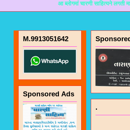
आ ब्लोगमां चारणी साहित्यने लगती माहिती मळी 
M.9913051642
Sponsore
Sponsored Ads
.