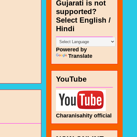
Gujarati is not
supported?
Select English /
Hindi
Powered by
Translate
YouTube
Charanisahity official