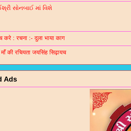
્રી સોનબાઈ માં વિશે
 करे : रचना :- दुला भाया काग
ी माँ की रचियता जयसिंह सिढ़ायच
d Ads