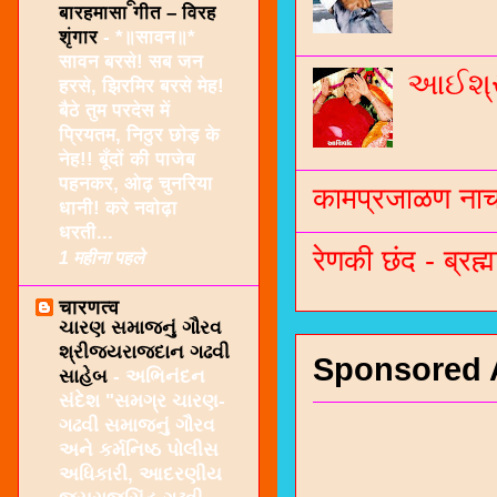
बारहमासा गीत – विरह
शृंगार
-
*॥सावन॥*
सावन बरसे! सब जन
આઈશ્રી
हरसे, झिरमिर बरसे मेह!
बैठे तुम परदेस में
प्रियतम, निठुर छोड़ के
नेह!! बूँदों की पाजेब
पहनकर, ओढ़ चुनरिया
कामप्रजाळण नाच 
धानी! करे नवोढ़ा
धरती...
रेणकी छंद - ब्रह्म
1 महीना पहले
चारणत्व
ચારણ સમાજનું ગૌરવ
શ્રીજયરાજદાન ગઢવી
Sponsored 
સાહેબ
-
અભિનંદન
સંદેશ "સમગ્ર ચારણ-
ગઢવી સમાજનું ગૌરવ
અને કર્મનિષ્ઠ પોલીસ
અધિકારી, આદરણીય