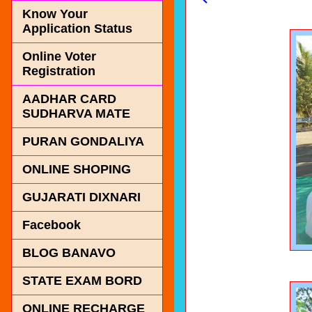
Know Your
Application Status
Online Voter
Registration
AADHAR CARD
SUDHARVA MATE
PURAN GONDALIYA
ONLINE SHOPING
GUJARATI DIXNARI
Facebook
BLOG BANAVO
STATE EXAM BORD
ONLINE RECHARGE