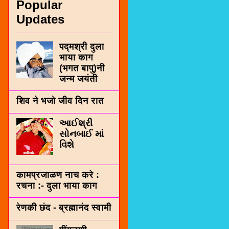
Popular
Updates
पद्मश्री दुला
भाया काग
(भगत बापु)नी
जन्म जयंती
शिव ने भजो जीव दिन रात
આઈશ્રી
સોનબાઈ માં
વિશે
कामप्रजाळण नाच करे :
रचना :- दुला भाया काग
रेणकी छंद - ब्रह्मानंद स्वामी