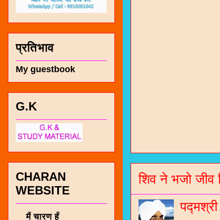
प्रतिभाव
My guestbook
G.K
चारण सं
भजन / गर
जोगीदान
CHARAN
शिव ने भजो जीव 
जनरल नॉल
WEBSITE
चारणी सा
पद्मश्र
नंबर 991
मैं चारण हूँ