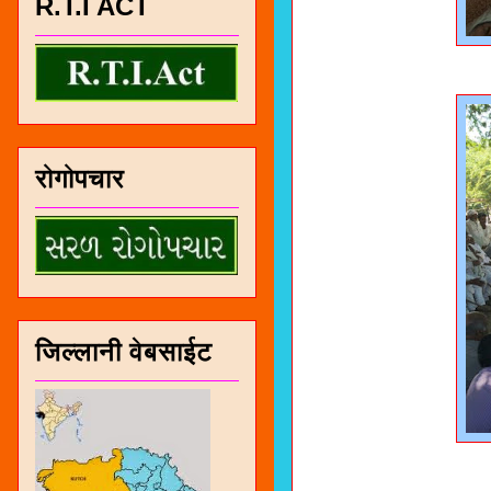
R.T.I ACT
रोगोपचार
जिल्लानी वेबसाईट