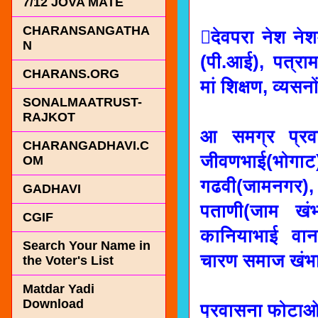
7/12 JOVA MATE
CHARANSANGATHA
देवपरा नेश ने
N
(पी.आई), पत्र
CHARANS.ORG
मां शिक्षण, व्यसनो
SONALMAATRUST-
RAJKOT
आ समग्र प्रवा
CHARANGADHAVI.C
जीवणभाई(भोगा
OM
गढवी(जामनगर), 
GADHAVI
पताणी(जाम खंभा
CGIF
कानियाभाई वानर
Search Your Name in
चारण समाज खंभा
the Voter's List
Matdar Yadi
Download
प्रवासना फोटा