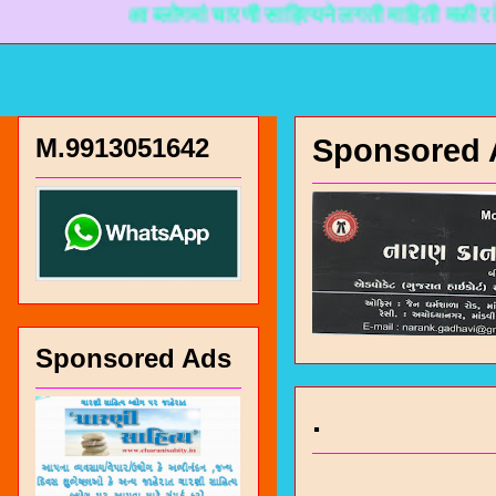
आ ब्लोगमां चारणी साहित्यने लगती माहिती मळी रहे ते माटे
M.9913051642
Sponsored 
Sponsored Ads
.