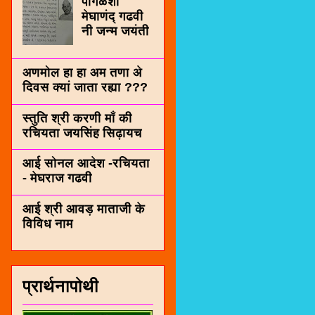
पींगळशी
मेघाणंद् गढवी
नी जन्म जयंती
अणमोल हा हा अम तणा अे
दिवस क्यां जाता रह्या ???
स्तुति श्री करणी माँ की
रचियता जयसिंह सिढ़ायच
आई सोनल आदेश -रचियता
- मेघराज गढवी
आई श्री आवड़ माताजी के
विविध नाम
प्रार्थनापोथी