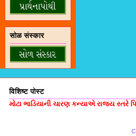
सोळ संस्कार
विशिष्ट पोस्ट
મોટા ભાડિયાની ચારણ કન્યાએ રાજ્ય સ્તરે પિસ
C