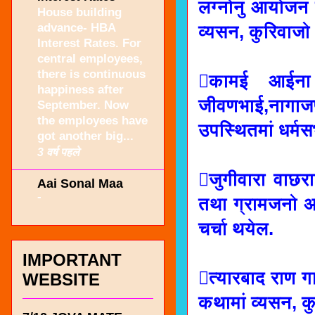
लग्नोनुं आयोजन 
House building
advance- HBA
व्यसन, कुरिवाजो 
Interest Rates. For
central employees,
there is continuous
कामई आईना म
happiness after
जीवणभाई,नागाज
September. Now
the employees have
उपस्थितमां धर्मस
got another big...
3 वर्ष पहले
जुगीवारा वाछरा
Aai Sonal Maa
-
तथा ग्रामजनो अन
चर्चा थयेल.
IMPORTANT
त्यारबाद राण 
WEBSITE
कथामां व्यसन, क