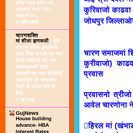
phù hợp cho cả
कुरिवाजो काढवा 
người mới lẫn
thành vi...
जोधपुर जिल्लाओन
4 महीने पहले
चारणशक्ति
मां शीला झणकली
-
पूरा
नाम मां शीला झणकली
चारण समाजमां शि
माता पिता व पति का नाम
इनके पिताजी का नाम
कुरीवाजो) काढ
शंकरदानजी रतनू
प्रवास
मातृश्री का नाम श्रीमति
पदमादेवी जो जैसलमेर
जिलें के कोडा गांव के
निव...
प्रवासनो त्रीज
2 वर्ष पहले
आवेल चारणोना ने
GujNews
House building
हिरल मां (खंभाड
advance- HBA
Interest Rates
-