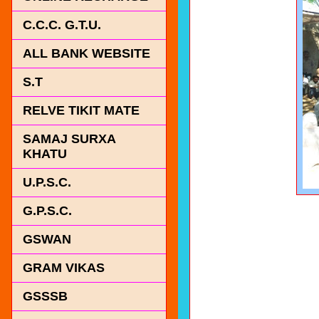
C.C.C. G.T.U.
ALL BANK WEBSITE
S.T
RELVE TIKIT MATE
SAMAJ SURXA
KHATU
U.P.S.C.
G.P.S.C.
GSWAN
GRAM VIKAS
GSSSB