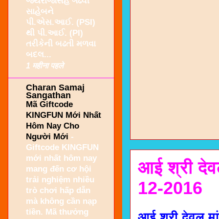
જયરાજસિંહ ગઢવી
સાહેબને
પી.એસ.આઈ. (PSI)
થી પી.આઈ. (PI)
તરીકેની બઢતી મળવા
બદલ...
1 महीना पहले
Charan Samaj
Sangathan
Mã Giftcode
KINGFUN Mới Nhất
Hôm Nay Cho
Người Mới
-
Giftcode KINGFUN
mới nhất hôm nay
आई श्री देव
mang đến cơ hội
trải nghiệm nhiều
12-2016
trò chơi hấp dẫn
mà không cần nạp
tiền. Mã thưởng
आई श्री देवल मा