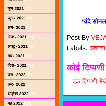
जून 2021
(7)
जुल॰ 2021
(4)
*वंदे सोनल म
अग॰ 2021
(3)
Post By
VEJ
सित॰ 2021
(3)
अक्टू॰ 2021
(2)
Labels:
अवनवा
नव॰ 2021
(2)
कोई टिप्पणी 
दिस॰ 2021
(4)
जन॰ 2022
(5)
एक टिप्पणी भेजे
फ़र॰ 2022
(1)
अप्रैल 2022
(5)
मई 2022
(16)