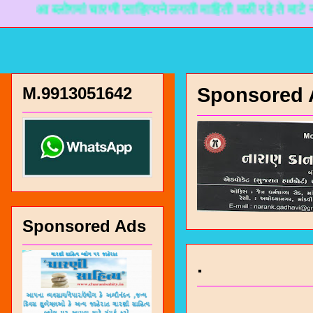
्लोगमां चारणी साहित्यने लगती माहिती मळी रहे ते माटे नानकडो प्
M.9913051642
Sponsored 
Sponsored Ads
.