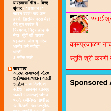
बारहमासा गीत – विरह
शृंगार
-
*॥सावन॥*
सावन बरसे! सब जन
આઈશ્રી
हरसे, झिरमिर बरसे मेह!
बैठे तुम परदेस में
प्रियतम, निठुर छोड़ के
नेह!! बूँदों की पाजेब
पहनकर, ओढ़ चुनरिया
कामप्रजाळण नाच 
धानी! करे नवोढ़ा
धरती...
स्तुति श्री करणी
1 महीना पहले
चारणत्व
ચારણ સમાજનું ગૌરવ
શ્રીજયરાજદાન ગઢવી
Sponsored 
સાહેબ
-
અભિનંદન
સંદેશ "સમગ્ર ચારણ-
ગઢવી સમાજનું ગૌરવ
અને કર્મનિષ્ઠ પોલીસ
અધિકારી, આદરણીય