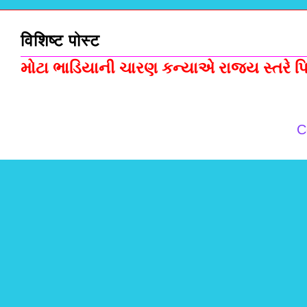
विशिष्ट पोस्ट
મોટા ભાડિયાની ચારણ કન્યાએ રાજ્ય સ્તરે પિસ
C