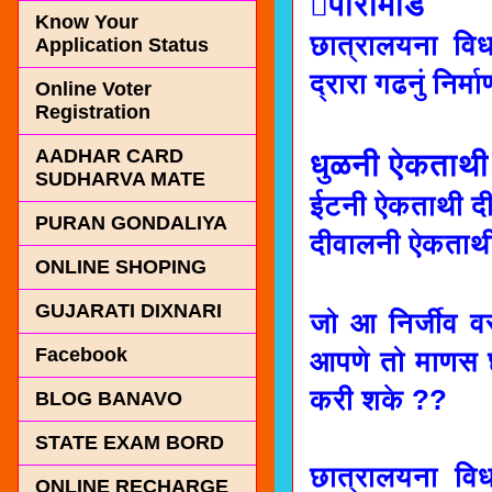
पीरामीड
Know Your
छात्रालयना विध
Application Status
द्रारा गढनुं निर्
Online Voter
Registration
AADHAR CARD
धुळनी ऐकताथी 
SUDHARVA MATE
ईटनी ऐकताथी दीव
PURAN GONDALIYA
दीवालनी ऐकताथी
ONLINE SHOPING
GUJARATI DIXNARI
जो आ निर्जीव 
Facebook
आपणे तो माणस छ
करी शके ??
BLOG BANAVO
STATE EXAM BORD
छात्रालयना विधा
ONLINE RECHARGE