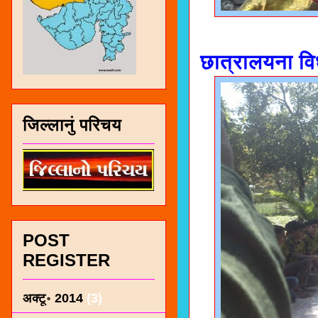
छात्रालयना विध
जिल्लानुं परिचय
POST
REGISTER
अक्टू॰ 2014
(3)