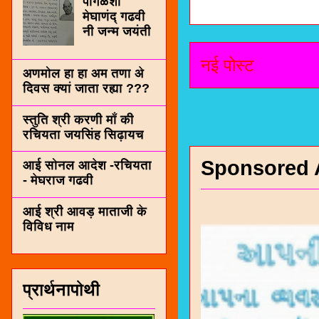
पींगळशी
मेघाणंद् गढवी
नी जन्म जयंती
नई पोस्ट
अणमोल हा हा अम तणा अे
दिवस क्यां जाता रह्या ???
स्तुति श्री करणी माँ की
रचियता जयसिंह सिढ़ायच
Sponsored 
आई सोनल आदेश -रचियता
- मेघराज गढवी
आई श्री आवड़ माताजी के
विविध नाम
प्रार्थनापोथी