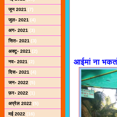
जून 2021
(7)
जुल॰ 2021
(4)
अग॰ 2021
(3)
सित॰ 2021
(3)
अक्टू॰ 2021
(2)
आईमां ना भकत
नव॰ 2021
(2)
दिस॰ 2021
(4)
जन॰ 2022
(5)
फ़र॰ 2022
(1)
अप्रैल 2022
(5)
मई 2022
(16)