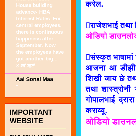
करेल.
House building
advance- HBA
Interest Rates. For
राजेशभाई तथा ब
central employees,
there is continuous
ओडियो डाउनलोड
happiness after
September. Now
the employees have
संस्कृत भाषामां
got another big...
3 वर्ष पहले
आजना आ डीझीटल
शिखी जाय छे तथा
Aai Sonal Maa
-
तथा शास्त्रोनी 
गोपालभाई द्रारा
कराव्यू.
IMPORTANT
ओडियो डाउनलो
WEBSITE