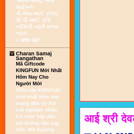
જયરાજસિંહ ગઢવી
સાહેબને
પી.એસ.આઈ. (PSI)
થી પી.આઈ. (PI)
તરીકેની બઢતી મળવા
બદલ...
1 महीना पहले
Charan Samaj
Sangathan
Mã Giftcode
KINGFUN Mới Nhất
Hôm Nay Cho
Người Mới
-
Giftcode KINGFUN
mới nhất hôm nay
mang đến cơ hội
trải nghiệm nhiều
आई श्री दे
trò chơi hấp dẫn
mà không cần nạp
tiền. Mã thưởng