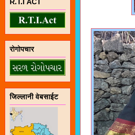
R.T.I ACT
रोगोपचार
जिल्लानी वेबसाईट