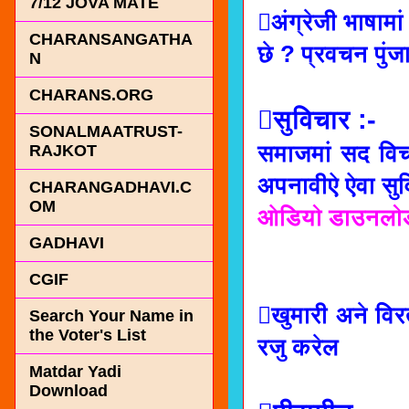
7/12 JOVA MATE
अंग्रेजी भाषामां
CHARANSANGATHA
छे ? प्रवचन पुंज
N
CHARANS.ORG
सुविचार :-
SONALMAATRUST-
समाजमां सद विच
RAJKOT
अपनावीऐ ऐवा सुव
CHARANGADHAVI.C
OM
ओडियो डाउनलोड
GADHAVI
CGIF
खुमारी अने वि
Search Your Name in
the Voter's List
रजु करेल
Matdar Yadi
Download