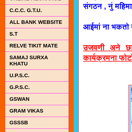
संगठन , नुं महि
C.C.C. G.T.U.
ALL BANK WEBSITE
आईमां ना भकतो त
S.T
RELVE TIKIT MATE
उजवणी अने छात
कार्यक्रमना फो
SAMAJ SURXA
KHATU
U.P.S.C.
G.P.S.C.
GSWAN
GRAM VIKAS
GSSSB