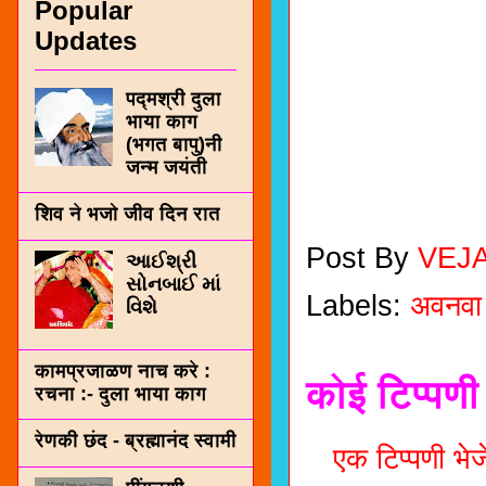
Popular
Updates
पद्मश्री दुला
भाया काग
(भगत बापु)नी
जन्म जयंती
शिव ने भजो जीव दिन रात
Post By
VEJ
આઈશ્રી
સોનબાઈ માં
Labels:
अवनवा
વિશે
कामप्रजाळण नाच करे :
कोई टिप्पणी 
रचना :- दुला भाया काग
रेणकी छंद - ब्रह्मानंद स्वामी
एक टिप्पणी भेजे