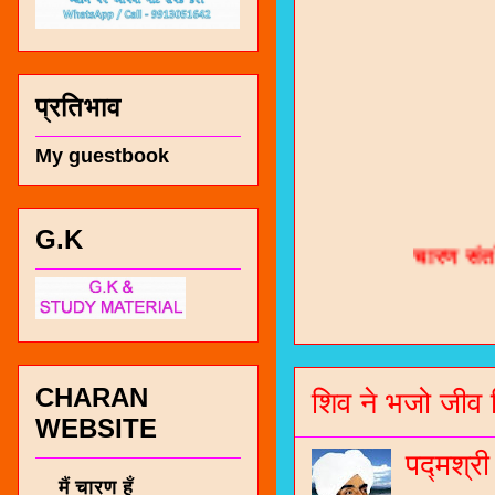
प्रतिभाव
My guestbook
चारण सं
G.K
भजन / गर
जोगीदान
जनरल नॉल
CHARAN
शिव ने भजो जीव 
चारणी सा
WEBSITE
नंबर 991
पद्मश्र
मैं चारण हूँ