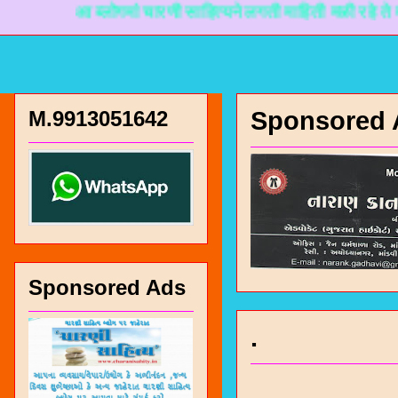
आ ब्लोगमां चारणी साहित्यने लगती माहिती मळी रहे ते माटे नान
M.9913051642
Sponsored 
Sponsored Ads
.