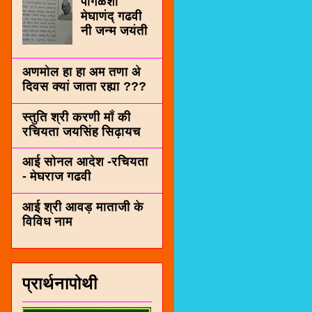
पींगळशी
मेघाणंद् गढवी
नी जन्म जयंती
अणमोल हा हा अम तणा अे
दिवस क्यां जाता रह्या ???
स्तुति श्री करणी माँ की
रचियता जयसिंह सिढ़ायच
आई सोनल आदेश -रचियता
- मेघराज गढवी
आई श्री आवड़ माताजी के
विविध नाम
प्रार्थनापोथी