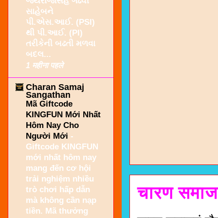
જયરાજસિંહ ગઢવી
સાહેબને
પી.એસ.આઈ. (PSI)
થી પી.આઈ. (PI)
તરીકેની બઢતી મળવા
બદલ...
1 महीना पहले
Charan Samaj
Sangathan
Mã Giftcode
KINGFUN Mới Nhất
Hôm Nay Cho
Người Mới
-
Giftcode KINGFUN
mới nhất hôm nay
mang đến cơ hội
trải nghiệm nhiều
चारण समाजन
trò chơi hấp dẫn
mà không cần nạp
tiền. Mã thưởng