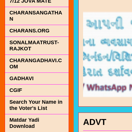
7/12 JOVA MATE
CHARANSANGATHA
N
CHARANS.ORG
SONALMAATRUST-
RAJKOT
CHARANGADHAVI.C
OM
GADHAVI
CGIF
Search Your Name in
the Voter's List
Matdar Yadi
ADVT
Download