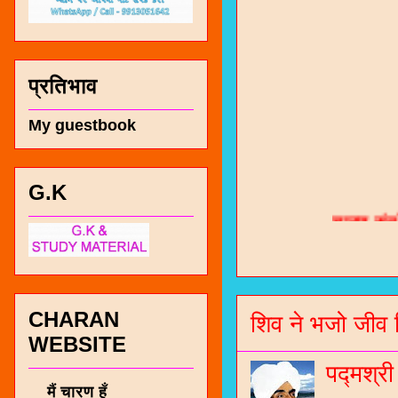
प्रतिभाव
My guestbook
चारण सं
G.K
भजन / गर
जोगीदान
जनरल नॉल
CHARAN
शिव ने भजो जीव 
WEBSITE
चारणी सा
नंबर 991
पद्मश्र
मैं चारण हूँ