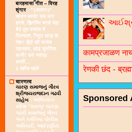
बारहमासा गीत – विरह
शृंगार
-
*॥सावन॥*
सावन बरसे! सब जन
આઈશ્રી
हरसे, झिरमिर बरसे मेह!
बैठे तुम परदेस में
प्रियतम, निठुर छोड़ के
नेह!! बूँदों की पाजेब
पहनकर, ओढ़ चुनरिया
कामप्रजाळण नाच 
धानी! करे नवोढ़ा
धरती...
रेणकी छंद - ब्रह्म
1 महीना पहले
चारणत्व
ચારણ સમાજનું ગૌરવ
શ્રીજયરાજદાન ગઢવી
Sponsored 
સાહેબ
-
અભિનંદન
સંદેશ "સમગ્ર ચારણ-
ગઢવી સમાજનું ગૌરવ
અને કર્મનિષ્ઠ પોલીસ
અધિકારી, આદરણીય