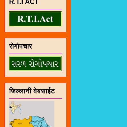
R.T.I ACT
रोगोपचार
जिल्लानी वेबसाईट