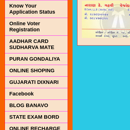
Know Your
Application Status
Online Voter
Registration
AADHAR CARD
SUDHARVA MATE
PURAN GONDALIYA
ONLINE SHOPING
GUJARATI DIXNARI
Facebook
BLOG BANAVO
STATE EXAM BORD
ONLINE RECHARGE