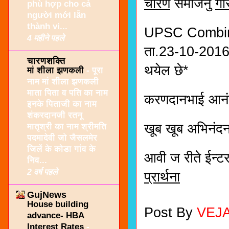
चारण
समाजनुं
गौ
phù hợp cho cả
người mới lẫn
thành vi...
UPSC Combined
4 महीने पहले
ता.23-10-2016 न
चारणशक्ति
थयेल छे*
मां शीला झणकली
-
पूरा
नाम मां शीला झणकली
माता पिता व पति का नाम
करणदानभाई आनंद
इनके पिताजी का नाम
शंकरदानजी रतनू
खूब खूब अभिनंद
मातृश्री का नाम श्रीमति
पदमादेवी जो जैसलमेर
जिलें के कोडा गांव के
आवी ज रीते ईन्टर
निव...
2 वर्ष पहले
प्रार्थना
GujNews
House building
Post By
VEJ
advance- HBA
Interest Rates
-