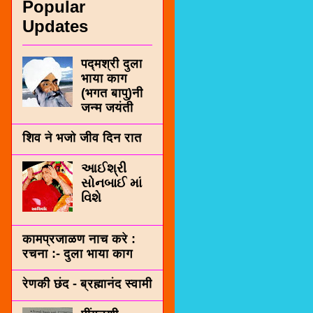
Popular
Updates
पद्मश्री दुला
भाया काग
(भगत बापु)नी
जन्म जयंती
शिव ने भजो जीव दिन रात
આઈશ્રી
સોનબાઈ માં
વિશે
कामप्रजाळण नाच करे :
रचना :- दुला भाया काग
रेणकी छंद - ब्रह्मानंद स्वामी