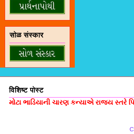
सोळ संस्कार
विशिष्ट पोस्ट
મોટા ભાડિયાની ચારણ કન્યાએ રાજ્ય સ્તરે પિસ
C