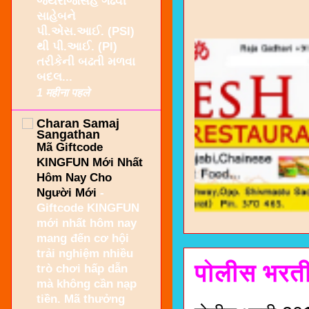
જયરાજસિંહ ગઢવી
સાહેબને
પી.એસ.આઈ. (PSI)
થી પી.આઈ. (PI)
તરીકેની બઢતી મળવા
બદલ...
1 महीना पहले
Charan Samaj
Sangathan
Mã Giftcode
KINGFUN Mới Nhất
Hôm Nay Cho
Người Mới
-
Giftcode KINGFUN
mới nhất hôm nay
mang đến cơ hội
trải nghiệm nhiều
पोलीस भरत
trò chơi hấp dẫn
mà không cần nạp
tiền. Mã thưởng