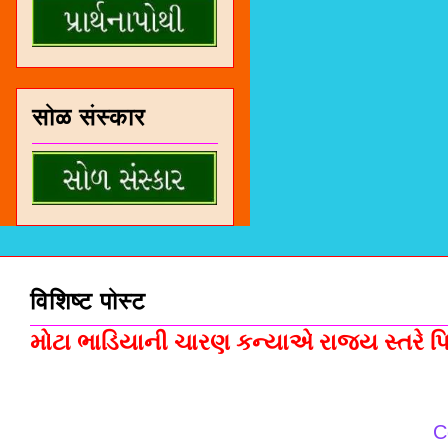
सोळ संस्कार
विशिष्ट पोस्ट
મોટા ભાડિયાની ચારણ કન્યાએ રાજ્ય સ્તરે પિસ
C