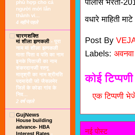
पोलीस भरती-20
phù hợp cho cả
người mới lẫn
thành vi...
वधारे माहिती माटे
4 महीने पहले
चारणशक्ति
Post By
VEJ
मां शीला झणकली
-
पूरा
नाम मां शीला झणकली
Labels:
अवनवा
माता पिता व पति का नाम
इनके पिताजी का नाम
शंकरदानजी रतनू
मातृश्री का नाम श्रीमति
कोई टिप्पणी 
पदमादेवी जो जैसलमेर
जिलें के कोडा गांव के
निव...
एक टिप्पणी भेजे
2 वर्ष पहले
GujNews
House building
advance- HBA
नई पोस्ट
Interest Rates
-