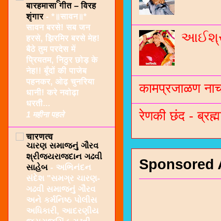
बारहमासा गीत – विरह
शृंगार
-
*॥सावन॥*
सावन बरसे! सब जन
આઈશ્રી
हरसे, झिरमिर बरसे मेह!
बैठे तुम परदेस में
प्रियतम, निठुर छोड़ के
नेह!! बूँदों की पाजेब
पहनकर, ओढ़ चुनरिया
कामप्रजाळण नाच 
धानी! करे नवोढ़ा
धरती...
रेणकी छंद - ब्रह्म
1 महीना पहले
चारणत्व
ચારણ સમાજનું ગૌરવ
શ્રીજયરાજદાન ગઢવી
Sponsored 
સાહેબ
-
અભિનંદન
સંદેશ "સમગ્ર ચારણ-
ગઢવી સમાજનું ગૌરવ
અને કર્મનિષ્ઠ પોલીસ
અધિકારી, આદરણીય