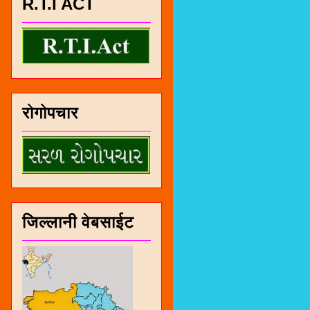
R.T.I ACT
रोगोपचार
जिल्लानी वेबसाईट