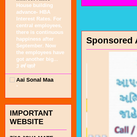
House building
advance- HBA
Interest Rates. For
central employees,
there is continuous
Sponsored 
happiness after
September. Now
the employees have
got another big...
3 वर्ष पहले
Aai Sonal Maa
-
IMPORTANT
WEBSITE