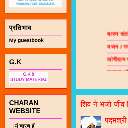
चारण सं
प्रतिभाव
भजन / गर
My guestbook
जोगीदान
G.K
जनरल नॉल
चारणी सा
नंबर 991
CHARAN
शिव ने भजो जीव 
WEBSITE
पद्मश्र
मैं चारण हूँ