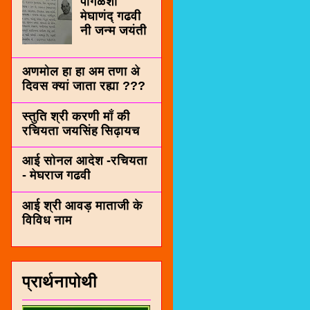
पींगळशी
मेघाणंद् गढवी
नी जन्म जयंती
अणमोल हा हा अम तणा अे
दिवस क्यां जाता रह्या ???
स्तुति श्री करणी माँ की
रचियता जयसिंह सिढ़ायच
आई सोनल आदेश -रचियता
- मेघराज गढवी
आई श्री आवड़ माताजी के
विविध नाम
प्रार्थनापोथी