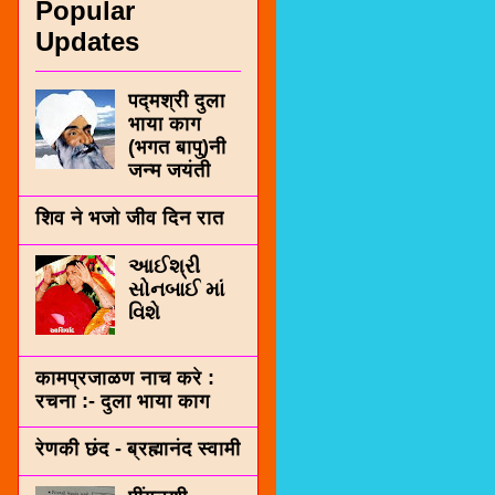
Popular
Updates
पद्मश्री दुला
भाया काग
(भगत बापु)नी
जन्म जयंती
शिव ने भजो जीव दिन रात
આઈશ્રી
સોનબાઈ માં
વિશે
कामप्रजाळण नाच करे :
रचना :- दुला भाया काग
रेणकी छंद - ब्रह्मानंद स्वामी