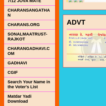
7/12 JOVA MATE
CHARANSANGATHA
N
ADVT
CHARANS.ORG
SONALMAATRUST-
RAJKOT
CHARANGADHAVI.C
OM
GADHAVI
CGIF
Search Your Name in
the Voter's List
Matdar Yadi
Download