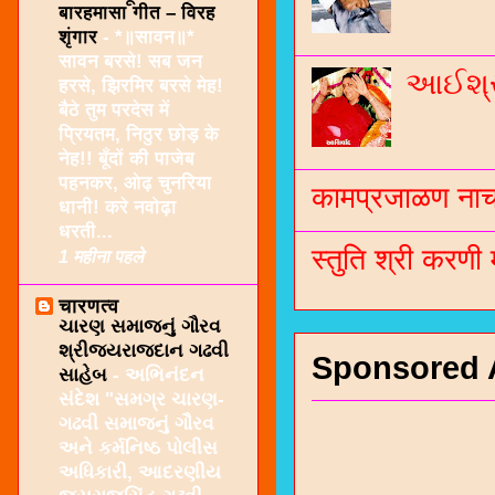
बारहमासा गीत – विरह
शृंगार
-
*॥सावन॥*
सावन बरसे! सब जन
આઈશ્રી
हरसे, झिरमिर बरसे मेह!
बैठे तुम परदेस में
प्रियतम, निठुर छोड़ के
नेह!! बूँदों की पाजेब
पहनकर, ओढ़ चुनरिया
कामप्रजाळण नाच 
धानी! करे नवोढ़ा
धरती...
स्तुति श्री करणी
1 महीना पहले
चारणत्व
ચારણ સમાજનું ગૌરવ
શ્રીજયરાજદાન ગઢવી
Sponsored 
સાહેબ
-
અભિનંદન
સંદેશ "સમગ્ર ચારણ-
ગઢવી સમાજનું ગૌરવ
અને કર્મનિષ્ઠ પોલીસ
અધિકારી, આદરણીય