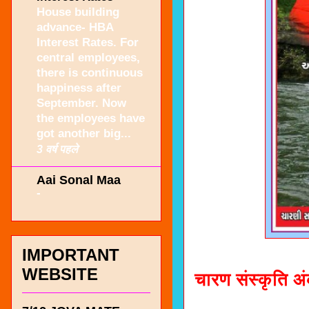
House building
advance- HBA
Interest Rates. For
central employees,
there is continuous
happiness after
September. Now
the employees have
got another big...
3 वर्ष पहले
Aai Sonal Maa
-
IMPORTANT
WEBSITE
चारण संस्कृति अ