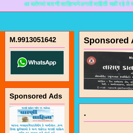
आ ब्लोगमां चारणी साहित्यने लगती माहिती मळी रहे ते माटे नान
M.9913051642
Sponsored 
Sponsored Ads
.