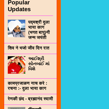
Popular
Updates
पद्मश्री दुला
भाया काग
(भगत बापु)नी
जन्म जयंती
शिव ने भजो जीव दिन रात
આઈશ્રી
સોનબાઈ માં
વિશે
कामप्रजाळण नाच करे :
रचना :- दुला भाया काग
रेणकी छंद - ब्रह्मानंद स्वामी