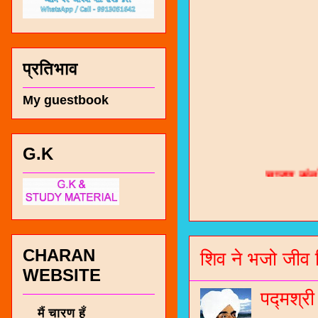
प्रतिभाव
My guestbook
चारण सं
G.K
भजन / गर
जोगीदान
जनरल नॉल
CHARAN
शिव ने भजो जीव 
WEBSITE
चारणी सा
नंबर 991
पद्मश्र
मैं चारण हूँ