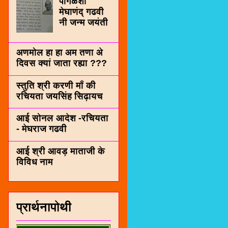
पींगळशी
मेघाणंद् गढवी
नी जन्म जयंती
अणमोल हा हा अम तणा अे
दिवस क्यां जाता रह्या ???
स्तुति श्री करणी माँ की
रचियता जयसिंह सिढ़ायच
आई सोनल आदेश -रचियता
- मेघराज गढवी
आई श्री आवड़ माताजी के
विविध नाम
प्रार्थनापोथी