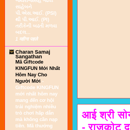
જયરાજસિંહ ગઢવી
સાહેબને
પી.એસ.આઈ. (PSI)
થી પી.આઈ. (PI)
તરીકેની બઢતી મળવા
બદલ...
1 महीना पहले
Charan Samaj
Sangathan
Mã Giftcode
KINGFUN Mới Nhất
Hôm Nay Cho
Người Mới
-
Giftcode KINGFUN
mới nhất hôm nay
mang đến cơ hội
trải nghiệm nhiều
आई श्री सोन
trò chơi hấp dẫn
mà không cần nạp
- राजकोट द्
tiền. Mã thưởng