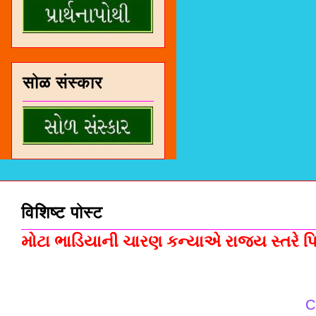
सोळ संस्कार
विशिष्ट पोस्ट
મોટા ભાડિયાની ચારણ કન્યાએ રાજ્ય સ્તરે પિસ
C