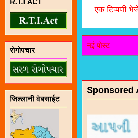
R.T.I ACT
एक टिप्पणी भेजे
नई पोस्ट
रोगोपचार
Sponsored 
जिल्लानी वेबसाईट