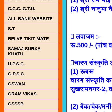
(2) श्री नानुभा
C.C.C. G.T.U.
ALL BANK WEBSITE
S.T
 लवाजम :-
RELVE TIKIT MATE
रू.500 /- (पांच वर्
SAMAJ SURXA
KHATU
चारण संस्कृति
U.P.S.C.
(1) रूबरू
G.P.S.C.
चारण संस्कृति का
GSWAN
सुखरामनगर-2, 
GRAM VIKAS
GSSSB
(2) बेंक/चेक/मनी