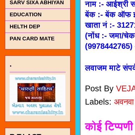
SARV SIXA ABHIYAN
नाम :- आईश्री स
बेंक :- बेंक ऑफ ई
EDUCATION
खाता नं :- 31
HELTH DEP
(नोंध :- जमा/चे
PAN CARD MATE
(9978442765) 
.
लवाजम माटे संपर
Post By
VEJ
Labels:
अवनवा
कोई टिप्पणी 