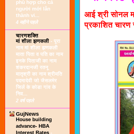
phù hợp cho cả
người mới lẫn
आई श्री सोनल मा
thành vi...
4 महीने पहले
प्रकाशित चारण स
चारणशक्ति
मां शीला झणकली
-
पूरा
नाम मां शीला झणकली
माता पिता व पति का नाम
इनके पिताजी का नाम
शंकरदानजी रतनू
मातृश्री का नाम श्रीमति
पदमादेवी जो जैसलमेर
जिलें के कोडा गांव के
निव...
2 वर्ष पहले
GujNews
House building
advance- HBA
Interest Rates
-