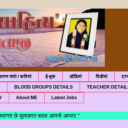
चारण संतो / कवियो
ई-बुक
ऑडियो
विडीयो
ट्रस
T
BLOOD GROUPS DETAILS
TEACHER DETAIL
Y
About ME
Latest Jobs
गत छे मुलाक़ात बदल आपनो आभार "