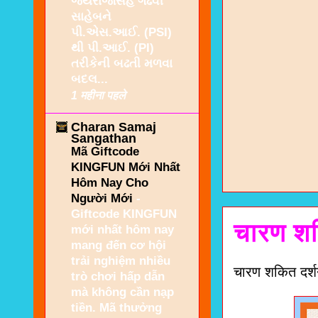
જયરાજસિંહ ગઢવી
સાહેબને
પી.એસ.આઈ. (PSI)
થી પી.આઈ. (PI)
તરીકેની બઢતી મળવા
બદલ...
1 महीना पहले
Charan Samaj
Sangathan
Mã Giftcode
KINGFUN Mới Nhất
Hôm Nay Cho
Người Mới
-
Giftcode KINGFUN
चारण शक
mới nhất hôm nay
mang đến cơ hội
trải nghiệm nhiều
चारण शकित दर्
trò chơi hấp dẫn
mà không cần nạp
tiền. Mã thưởng