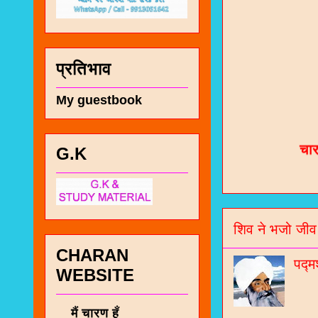
प्रतिभाव
My guestbook
चा
भज
G.K
जो
जनर
शिव ने भजो जीव
चा
CHARAN
नं
पद्म
WEBSITE
मैं चारण हूँ