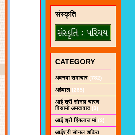
संस्कृति
CATEGORY
अवनवा समाचार
(782)
अहेवाल
(265)
आई श्री सोनल चारण
विसामो अमदावाद
(3)
आई श्री हिंगलाज मां
(2)
आईश्री सोनल शकित