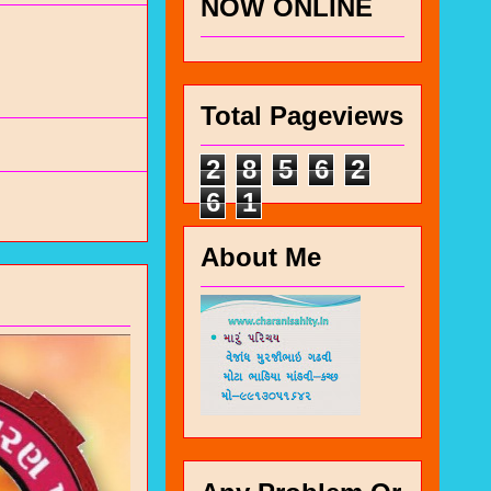
NOW ONLINE
Total Pageviews
2
8
5
6
2
6
1
About Me