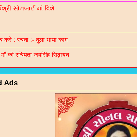
્રી સોનબાઈ માં વિશે
 करे : रचना :- दुला भाया काग
ी माँ की रचियता जयसिंह सिढ़ायच
d Ads