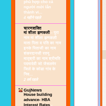
phù hợp cho cả
người mới lẫn
thành vi...
4 महीने पहले
चारणशक्ति
मां शीला झणकली
-
पूरा
नाम मां शीला झणकली
माता पिता व पति का नाम
इनके पिताजी का नाम
शंकरदानजी रतनू
मातृश्री का नाम श्रीमति
पदमादेवी जो जैसलमेर
जिलें के कोडा गांव के
निव...
2 वर्ष पहले
GujNews
House building
advance- HBA
Interest Rates
-