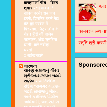
बारहमासा गीत – विरह
આઈશ
शृंगार
-
*॥सावन॥*
सावन बरसे! सब जन
हरसे, झिरमिर बरसे मेह!
बैठे तुम परदेस में
प्रियतम, निठुर छोड़ के
कामप्रजाळण नाच
नेह!! बूँदों की पाजेब
पहनकर, ओढ़ चुनरिया
स्तुति श्री करण
धानी! करे नवोढ़ा
धरती...
1 महीना पहले
Sponsore
चारणत्व
ચારણ સમાજનું ગૌરવ
શ્રીજયરાજદાન ગઢવી
સાહેબ
-
અભિનંદન
સંદેશ "સમગ્ર ચારણ-
ગઢવી સમાજનું ગૌરવ
અને કર્મનિષ્ઠ પોલીસ
અધિકારી, આદરણીય