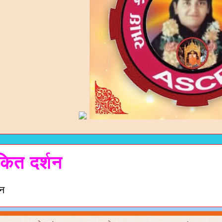
ित दर्शन
शन