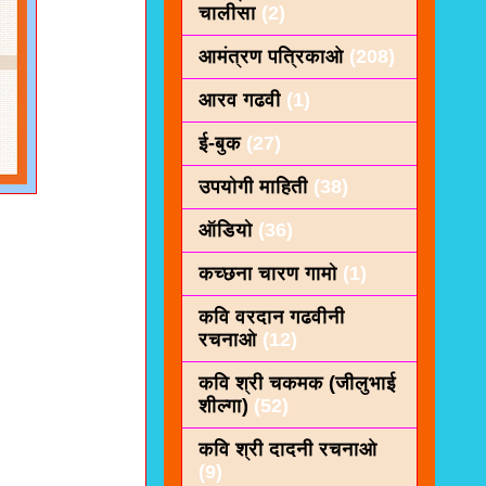
चालीसा
(2)
आमंत्रण पत्रिकाओ
(208)
आरव गढवी
(1)
ई-बुक
(27)
उपयोगी माहिती
(38)
ऑडियो
(36)
कच्छना चारण गामो
(1)
कवि वरदान गढवीनी
रचनाओ
(12)
कवि श्री चकमक (जीलुभाई
शील्गा)
(52)
कवि श्री दादनी रचनाओ
(9)