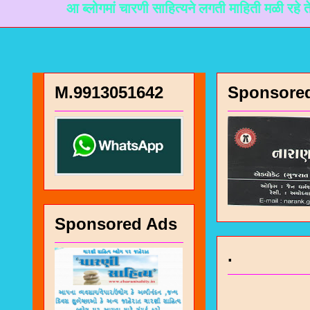
आ ब्लोगमां चारणी साहित्यने लगती माहिती मळी रहे ते माटे नान
M.9913051642
Sponsore
Sponsored Ads
.