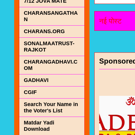
7/12 JOVA MATE
CHARANSANGATHA
N
नई पोस्ट
CHARANS.ORG
SONALMAATRUST-
RAJKOT
Sponsore
CHARANGADHAVI.C
OM
GADHAVI
CGIF
Search Your Name in
the Voter's List
Matdar Yadi
Download