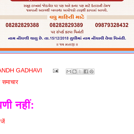
ANDH GADHAVI
 समाचार
पणी नहीं:
जें