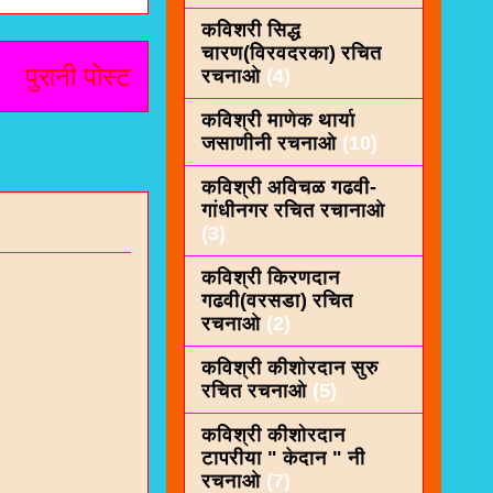
कविशरी सिद्ध
चारण(विरवदरका) रचित
पुरानी पोस्ट
रचनाओ
(4)
कविश्री माणेक थार्या
जसाणीनी रचनाओ
(10)
कविश्री अविचळ गढवी-
गांधीनगर रचित रचानाओ
(3)
कविश्री किरणदान
गढवी(वरसडा) रचित
रचनाओ
(2)
कविश्री कीशाेरदान सुरु
रचित रचनाओ
(5)
कविश्री कीशोरदान
टापरीया " केदान " नी
रचनाओ
(7)