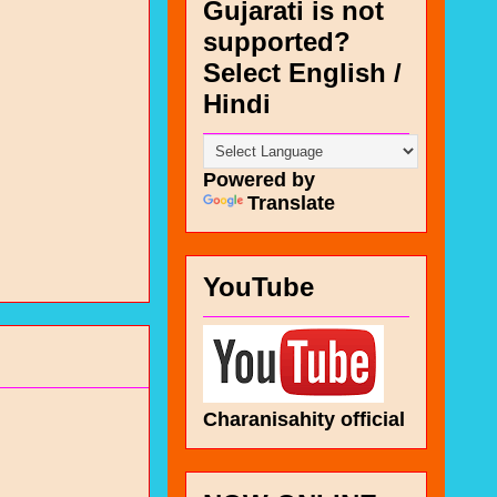
Gujarati is not
supported?
Select English /
Hindi
Powered by
Translate
YouTube
Charanisahity official