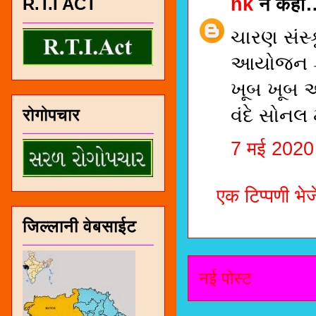
nk
ने कहा
R.T.I ACT
ચારણ સંસ્કૃત
આયોજન કર
ખૂબ ખૂબ 
વંદે સોનલ
रोगोपचार
7 मई 2020
एक टिप्पणी भेजे
जिल्लानी वेबसाईट
नई पोस्ट