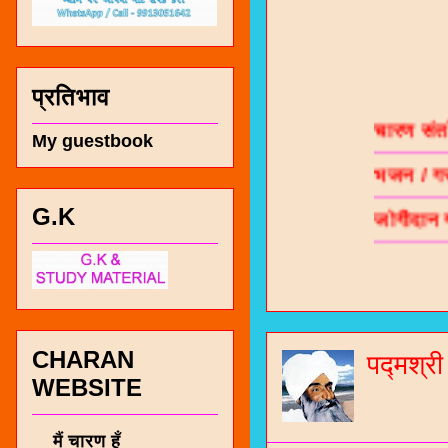
चारण सं
प्रतिभाव
भजन / गर
My guestbook
जोगीदान
G.K
जनरल नॉल
चारणी सा
नंबर 991
CHARAN
पद्मश्र
WEBSITE
मैं चारण हूँ