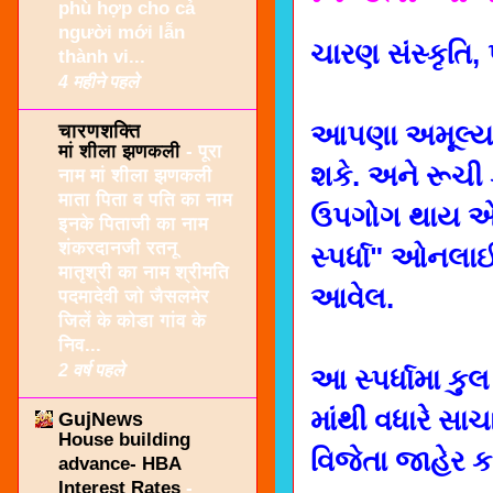
phù hợp cho cả
người mới lẫn
ચારણ સંસ્કૃતિ, પર
thành vi...
4 महीने पहले
चारणशक्ति
આપણા અમૂલ્ય વ
मां शीला झणकली
-
पूरा
શકે. અને રૂચી
नाम मां शीला झणकली
माता पिता व पति का नाम
ઉપગોગ થાય એ માટ
इनके पिताजी का नाम
शंकरदानजी रतनू
સ્પર્ધા" ઓનલા
मातृश्री का नाम श्रीमति
આવેલ.
पदमादेवी जो जैसलमेर
जिलें के कोडा गांव के
निव...
2 वर्ष पहले
આ સ્પર્ધામા કુલ
માંથી વધારે સાચ
GujNews
House building
વિજેતા જાહેર ક
advance- HBA
Interest Rates
-