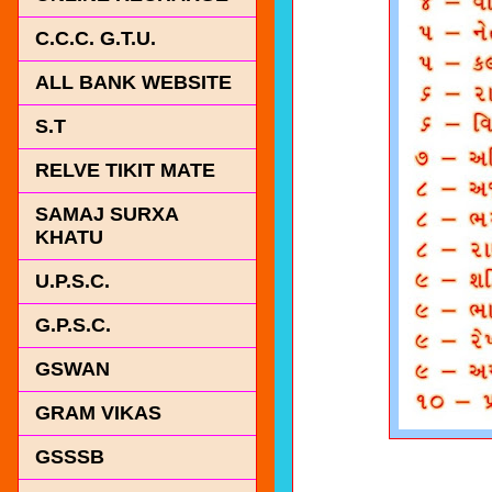
C.C.C. G.T.U.
ALL BANK WEBSITE
S.T
RELVE TIKIT MATE
SAMAJ SURXA
KHATU
U.P.S.C.
G.P.S.C.
GSWAN
GRAM VIKAS
GSSSB