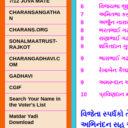
7/12 JOVA MATE
6
વિજયભા જી
CHARANSANGATHA
7
અમિતભા કન
N
8
અર્જુન નાર
CHARANS.ORG
8
ભરતભાઈ ગઢ
8
રાણાભાઈ ગઢ
SONALMAATRUST-
9
શકિતદાન ગ
RAJKOT
9
ભારાભાઈ ગઢ
CHARANGADHAVI.C
OM
9
રેખાબેન કૈ
GADHAVI
9
અમરૂદાન 
CGIF
10
પ્રવિણદાન
Search Your Name in
the Voter's List
વિજેતા સ્પર્ધક
Matdar Yadi
Download
અભિનંદન સહ 