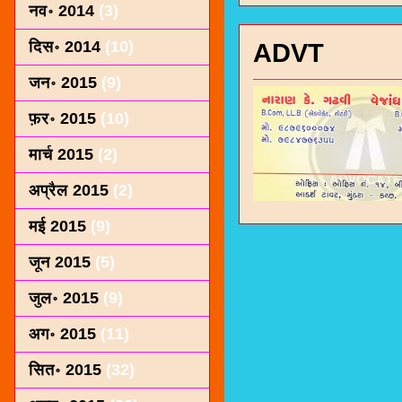
नव॰ 2014
(3)
दिस॰ 2014
(10)
ADVT
जन॰ 2015
(9)
फ़र॰ 2015
(10)
मार्च 2015
(2)
अप्रैल 2015
(2)
मई 2015
(9)
जून 2015
(5)
जुल॰ 2015
(9)
अग॰ 2015
(11)
सित॰ 2015
(32)