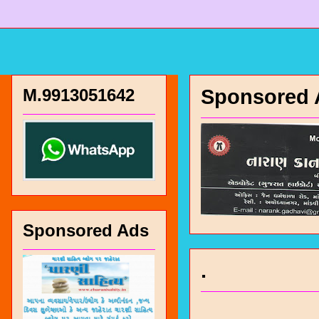
M.9913051642
Sponsored 
Sponsored Ads
.