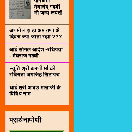
पींगळशी
मेघाणंद् गढवी
नी जन्म जयंती
अणमोल हा हा अम तणा अे
दिवस क्यां जाता रह्या ???
आई सोनल आदेश -रचियता
- मेघराज गढवी
स्तुति श्री करणी माँ की
रचियता जयसिंह सिढ़ायच
आई श्री आवड़ माताजी के
विविध नाम
प्रार्थनापोथी