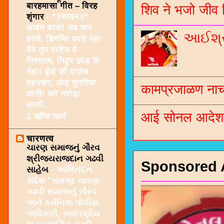
बारहमासा गीत – विरह
शिव ने भजो जीव 
शृंगार
-
*॥सावन॥*
सावन बरसे! सब जन
આઈશ્રી
हरसे, झिरमिर बरसे मेह!
बैठे तुम परदेस में
प्रियतम, निठुर छोड़ के
नेह!! बूँदों की पाजेब
पहनकर, ओढ़ चुनरिया
कामप्रजाळण नाच 
धानी! करे नवोढ़ा
धरती...
आई सोनल आदेश -
1 महीना पहले
चारणत्व
ચારણ સમાજનું ગૌરવ
શ્રીજયરાજદાન ગઢવી
Sponsored 
સાહેબ
-
અભિનંદન
સંદેશ "સમગ્ર ચારણ-
ગઢવી સમાજનું ગૌરવ
અને કર્મનિષ્ઠ પોલીસ
અધિકારી, આદરણીય