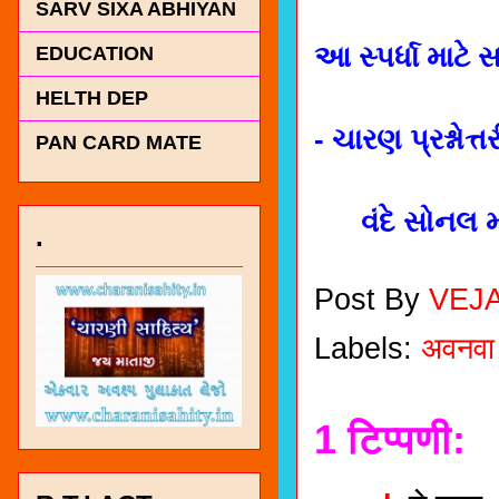
SARV SIXA ABHIYAN
આ સ્પર્ધા માટે
EDUCATION
HELTH DEP
- ચારણ પ્રશ્નોત્તર
PAN CARD MATE
વંદે સોનલ મ
.
Post By
VEJ
Labels:
अवनवा
1 टिप्पणी: