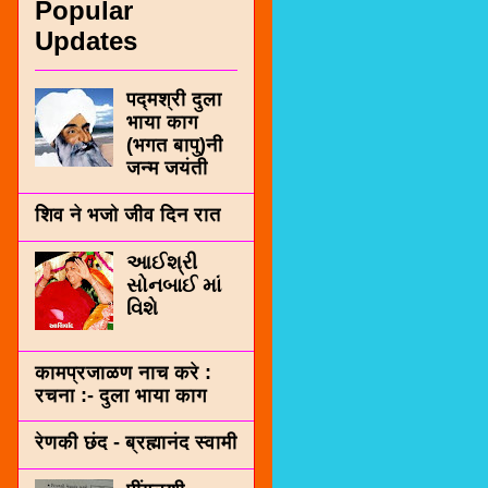
Popular
Updates
पद्मश्री दुला
भाया काग
(भगत बापु)नी
जन्म जयंती
शिव ने भजो जीव दिन रात
આઈશ્રી
સોનબાઈ માં
વિશે
कामप्रजाळण नाच करे :
रचना :- दुला भाया काग
रेणकी छंद - ब्रह्मानंद स्वामी