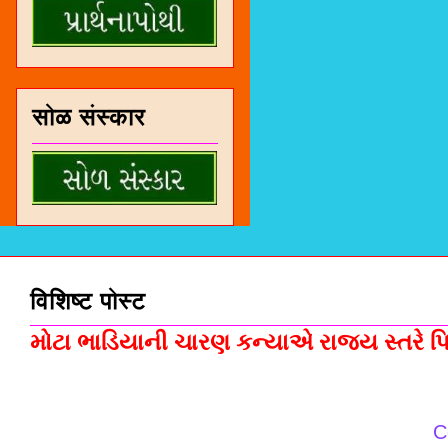
सोळ संस्कार
विशिष्ट पोस्ट
મોટા ભાડિયાની ચારણ કન્યાએ રાજ્ય સ્તરે પિસ
C