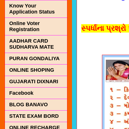
Know Your
Application Status
Online Voter
સ્પર્ધાના પ્રશ્
Registration
AADHAR CARD
SUDHARVA MATE
PURAN GONDALIYA
ONLINE SHOPING
GUJARATI DIXNARI
Facebook
BLOG BANAVO
STATE EXAM BORD
ONLINE RECHARGE