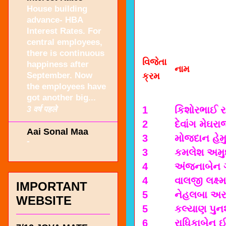
House building
advance- HBA
Interest Rates. For
central employees,
there is continuous
વિજેતા
happiness after
નામ
September. Now
ક્રમ
the employees have
got another big...
3 वर्ष पहले
1
કિશોરભાઈ ર
2
દેવાંગ મેઘ
Aai Sonal Maa
3
મોજદાન હેમ
-
3
કમલેશ અમુ
4
અંજનાબેન 
4
વાલજી લક્ષ
IMPORTANT
5
નેહલબા અરવ
WEBSITE
5
કલ્યાણ પુન
6
રાધિકાબેન 