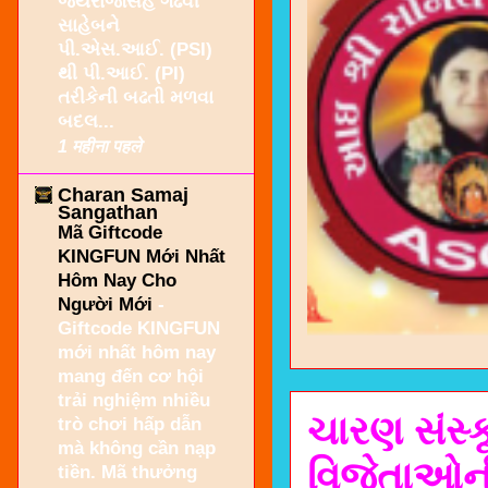
જયરાજસિંહ ગઢવી
સાહેબને
પી.એસ.આઈ. (PSI)
થી પી.આઈ. (PI)
તરીકેની બઢતી મળવા
બદલ...
1 महीना पहले
Charan Samaj
Sangathan
Mã Giftcode
KINGFUN Mới Nhất
Hôm Nay Cho
Người Mới
-
Giftcode KINGFUN
mới nhất hôm nay
mang đến cơ hội
trải nghiệm nhiều
ચારણ સંસ્કૃત
trò chơi hấp dẫn
mà không cần nạp
વિજેતાઓની
tiền. Mã thưởng