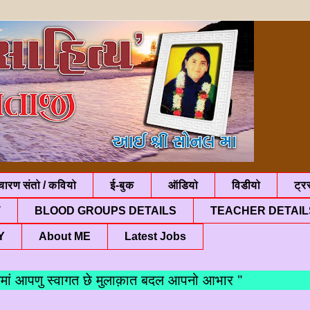
चारण संतो / कवियो
ई-बुक
ऑडियो
विडीयो
ट्रस
T
BLOOD GROUPS DETAILS
TEACHER DETAIL
Y
About ME
Latest Jobs
आपणु स्वागत छे मुलाक़ात बदल आपनो आभार "