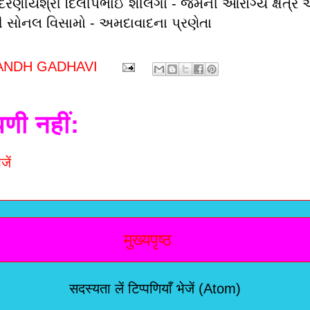
રણીયશ્રી દિલીપભાઈ શીલગા - જેમની આરોગ્ય ક્ષેત્રે અ
સોનલ વિસામો - અમદાવાદના પ્રણેતા
ANDH GADHAVI
पणी नहीं:
जें
मुख्यपृष्ठ
सदस्यता लें
टिप्पणियाँ भेजें (Atom)