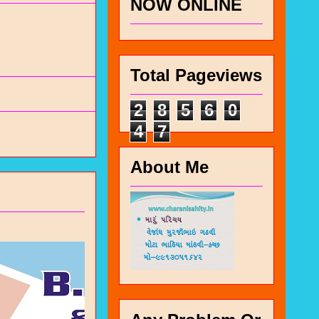
NOW ONLINE
Total Pageviews
2
8
5
6
0
4
7
About Me