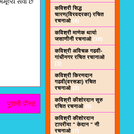
મૂલ્ય સેવા છે
कविशरी सिद्ध
चारण(विरवदरका) रचित
रचनाओ
(4)
कविश्री माणेक थार्या
जसाणीनी रचनाओ
(10)
कविश्री अविचळ गढवी-
गांधीनगर रचित रचानाओ
(3)
कविश्री किरणदान
गढवी(वरसडा) रचित
रचनाओ
(2)
कविश्री कीशाेरदान सुरु
पुरानी पोस्ट
रचित रचनाओ
(5)
कविश्री कीशोरदान
टापरीया " केदान " नी
रचनाओ
(7)