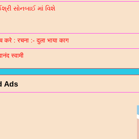
્રી સોનબાઈ માં વિશે
 करे : रचना :- दुला भाया काग
मानंद स्वामी
d Ads