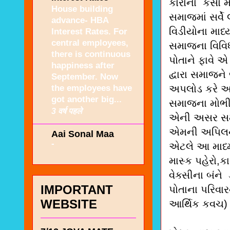
કોરોના કેસો મ
House building
સમાજમાં સર્વે 
advance- HBA
વિડીયોના માધ
Interest Rates. For
central employees,
સમાજના વિવિધ
there is continuous
પોતાને ફાવે એ
happiness after
દ્વારા સમાજને
September. Now
the employees have
અપલોડ કરે અન
got another big...
સમાજના મોભી
3 वर्ष पहले
એની અસર સમા
એમની અપિલનું
Aai Sonal Maa
-
એટલે આ માધ્મ
માસ્ક પહેરો,ક
વેક્સીના બં
IMPORTANT
પોતાના પરિવા
WEBSITE
આર્થિક કવચ) પ