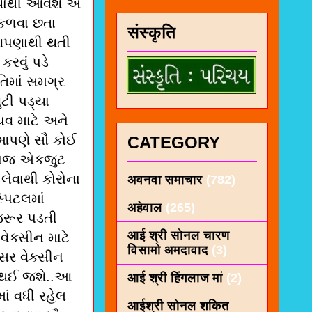
્યાંથી આવશે એ
િકળવા છતા
संस्कृति
 આપણાથી થતી
રવું પડે
િમાં સમગ્ર
ુટી પડ્યા
ચવ માટે અને
.આપણે સૌ કોઈ
CATEGORY
માજ એકજુટ
લેવાથી કોરોના
अवनवा समाचार
(782)
્પિટલમાં
अहेवाल
(265)
 જરૂર પડતી
आई श्री सोनल चारण
ેક્સીન માટે
विसामो अमदावाद
(3)
ર વેક્સીન
ત થઈ જશે..આ
आई श्री हिंगलाज मां
(2)
ાં વધી રહેલ
आईश्री सोनल शकित