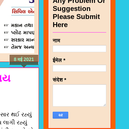
Any Problem Or
Suggestion
Please Submit
Here
नाम
8 मई 2021
ईमेल
*
બાય
संदेश
*
સાર થઈ રહ્યું
ાગી રહ્યું