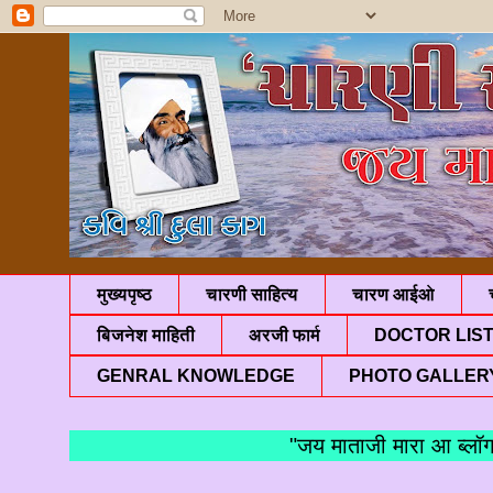
मुख्यपृष्ठ
चारणी साहित्य
चारण आईओ
बिजनेश माहिती
अरजी फार्म
DOCTOR LIS
GENRAL KNOWLEDGE
PHOTO GALLER
"जय माताजी मारा आ ब्लॉगमां 