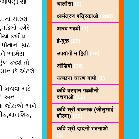
કે આપણા સૌ
चालीसा
(2)
आमंत्रण पत्रिकाओ
(208)
...તો ચારણ
વડિલો વગેરે
आरव गढवी
(1)
ીયો ક્લીપ
ई-बुक
(27)
 પોતાનો ફોટો
અને આમેય
उपयोगी माहिती
(38)
લ કરશે તો
ऑडियो
(36)
ાને છે એટલે
कच्छना चारण गामो
(1)
ી બચવા માટે
कवि वरदान गढवीनी
હો અને
रचनाओ
(12)
ેવા જોઈએ અને
कवि श्री चकमक (जीलुभाई
રીક,માનશિક,
शील्गा)
(52)
कवि श्री दादनी रचनाओ
(9)