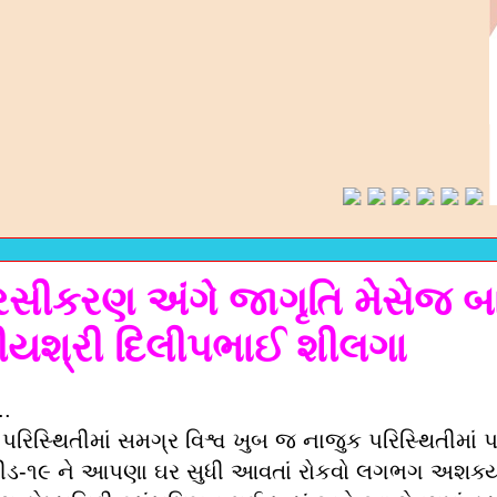
 રસીકરણ અંગે જાગૃતિ મેસેજ 
શ્રી દિલીપભાઈ શીલગા
..
પરિસ્થિતીમાં સમગ્ર વિશ્વ ખુબ જ નાજુક પરિસ્થિતીમાં પ
ીડ-૧૯ ને આપણા ઘર સુધી આવતાં રોકવો લગભગ અશક્ય લ