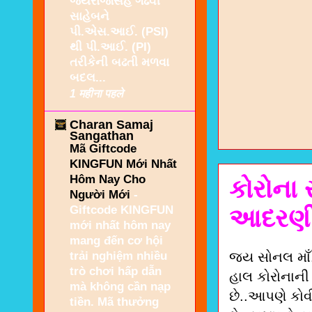
જયરાજસિંહ ગઢવી
સાહેબને
પી.એસ.આઈ. (PSI)
થી પી.આઈ. (PI)
તરીકેની બઢતી મળવા
બદલ...
1 महीना पहले
Charan Samaj
Sangathan
Mã Giftcode
KINGFUN Mới Nhất
Hôm Nay Cho
કોરોના
Người Mới
-
Giftcode KINGFUN
આદરણીય
mới nhất hôm nay
mang đến cơ hội
trải nghiệm nhiều
જય સોનલ માઁ
trò chơi hấp dẫn
હાલ કોરોનાની 
mà không cần nạp
છે..આપણે કોવ
tiền. Mã thưởng