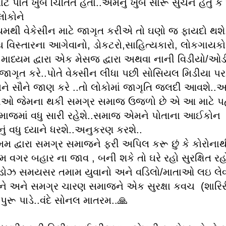
ાટે પોતે ખુબ ચિંતિત હતા..એમનું ખુબ સારૂં સુચન હતું 
લોકોને
્યમથી વેકેસીન માટે જાગૃત કરીએ તો ઘણો જ ફાયદો થશે
 વિસ્તારના આગેવાનો, ડોકટરો,સાહિત્યકારો, લોકગાયકો,
 માધ્યમ દ્વારા એક મેસજ દ્વારા અથવા નાની વિડીયો/ઓડ
 જાગૃત કરે..પોતે વેક્સીન લીધા પછી સોસિયલ મિડીયા પર
ે સૌને જાણ કરે ..તો લોકોમાં જાગૃતિ જલદી આવશે..
ઓ જેમના થકી સમગ્ર સમાજ ઉજળો છે એ આ માટે પહે
જમાં વધુ સારી રહેશે..સમાજ એમને પોતાના આઈકોન મ
 વધુ ધ્યાને ધરશે..અનુકરણ કરશે..
મ દ્વારા સમગ્ર સમાજને ફરી અપિલ કરૂ છું કે કોરોનાથ
ામ વગર બહાર ના જાવ , બની શકે તો ઘરે રહો સુરક્ષિત ર
ને ડોઝ સમયસર તમામ યુવાનો અને વડિલો/માતાઓ લઇ લ
રને અને સમગ્ર ચારણ સમાજને એક સુરક્ષા કવચ (શારિ
ુરૂ પાડે..વંદે સોનલ માતરમ..🙏