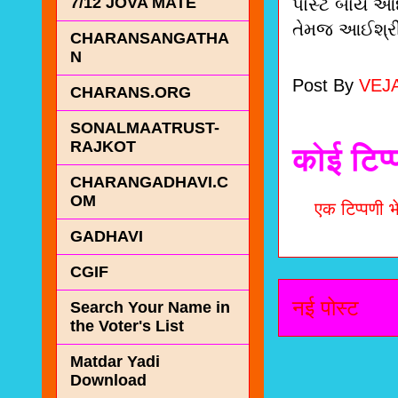
7/12 JOVA MATE
પોસ્ટ બાય આદ
તેમજ આઈશ્રી 
CHARANSANGATHA
N
Post By
VEJ
CHARANS.ORG
SONALMAATRUST-
RAJKOT
कोई टिप्
CHARANGADHAVI.C
OM
एक टिप्पणी भे
GADHAVI
CGIF
नई पोस्ट
Search Your Name in
the Voter's List
Matdar Yadi
Download