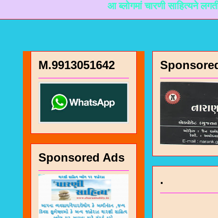
आ ब्लोगमां चारणी साहित्यने लगती माहिती म
M.9913051642
Sponsore
Sponsored Ads
.