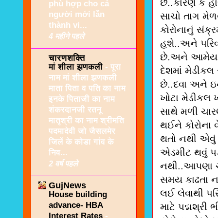
છે..કારણ કે હ
phù hợp cho cả
người mới lẫn
સાચો તાગ મેળવ
thành vi...
કોરોનાનું સં
4 महीने पहले
હશે..અને પરિવ
છે.અને આમેય 
चारणशक्ति
मां शीला झणकली
-
पूरा
દેશમાં મેડીકલ
नाम मां शीला झणकली
છે..દવા અને 
माता पिता व पति का नाम
ખોટા મેડીકલ 
इनके पिताजी का नाम
शंकरदानजी रतनू
સાથે મળી ચા
मातृश्री का नाम श्रीमति
થઈને કોરોના 
पदमादेवी जो जैसलमेर
થતો નથી એવું 
जिलें के कोडा गांव के
એડમીટ થવું પડ
निव...
2 वर्ष पहले
નથી..આપણા ચ
સમય કાઢતા ન
GujNews
લઈ લેવાથી પર
House building
advance- HBA
માટે પદ્મશ્ર
Interest Rates
-