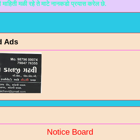
ळी रहे ते माटे नानकडो प्रयास करेल छे.
d Ads
Notice Board