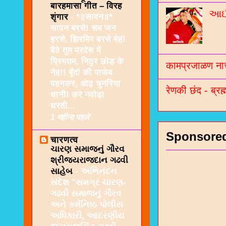
बारहमासा गीत – विरह
આઈશ
शृंगार
-
*॥सावन॥*
सावन बरसे! सब जन
हरसे, झिरमिर बरसे मेह!
बैठे तुम परदेस में
प्रियतम, निठुर छोड़ के
कामप्रजाळण नाच
नेह!! बूँदों की पाजेब
पहनकर, ओढ़ चुनरिया
रेणकी छंद - ब्रह्
धानी! करे नवोढ़ा
धरती...
1 महीना पहले
Sponsore
चारणत्व
ચારણ સમાજનું ગૌરવ
શ્રીજયરાજદાન ગઢવી
સાહેબ
-
અભિનંદન
સંદેશ "સમગ્ર ચારણ-
ગઢવી સમાજનું ગૌરવ
અને કર્મનિષ્ઠ પોલીસ
અધિકારી, આદરણીય