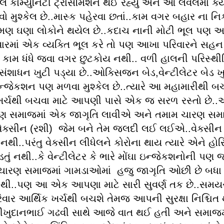
ાલ કોમ્યુનિટી ટ્રાંસમિશન થઈ રહ્યું અને આ લેવલમાં ક
ો મુશ્કેલ છે..માસ્ક પહેરવા છતાં..કામ વગર બહાર ના ન
ક્રમણ ઘણા લોકોને થયેલ છે..કદાચ નાની મોટી ભૂલ પણ
ારમાં એક વ્યક્તિ ભૂલ કરે તો પણ આખા પરિવારને સહન ક
કામ ધંધે જવા વગર છુટકોય નથી.. વળી હાલની પરિસ્થીત
 સંશાધન ખુટી પડ્યા છે..ઓક્સિજન બેડ,વેન્ટીલેટર બેડ ખ
ઇન્જેકશન પણ મળવા મુશ્કેલ છે..ત્યારે આ મહામારીથી બ
ખર્ચથી બચવા માટે આપણી પાસે એક જ સરળ રસ્તો છે.
રણ સમાજમાં એક જાગૃતિ લાવીએ અને તમામ ચારણ સ
વેક્સીન (રશી) જેમ બને તેમ જલદી લઈ લઈએ..વેક્સીન 
નથી..પરંતુ વેક્સીન લીધેલને કોરોના થાય ત્યારે એને હોસ
તું નથી..કે વેન્ટીલેટર કે ભારે મોંઘા ઇન્જેકશનોની પણ
ારણ સમાજમાં ગામડાઓમાં હજુ જાગૃતિ ઓછી છે બધા વ
થી..પણ આ એક આપણા માટે સારી સુવર્ણ તક છે..સમયસ
િવાર આર્થિક ખર્ચથી બચશે તેમજ આપની સુરક્ષા નિશ્ચિ
ી ભીખુદાનભાઈ ગઢવી સાથે આજે વાત થઈ હતી અને સમાજમ