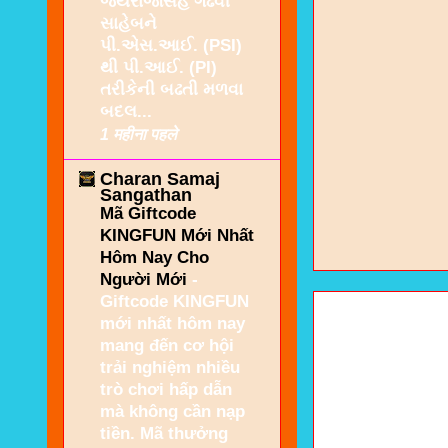
જયરાજસિંહ ગઢવી
સાહેબને
પી.એસ.આઈ. (PSI)
થી પી.આઈ. (PI)
તરીકેની બઢતી મળવા
બદલ...
1 महीना पहले
Charan Samaj
Sangathan
Mã Giftcode
KINGFUN Mới Nhất
Hôm Nay Cho
Người Mới
-
Giftcode KINGFUN
mới nhất hôm nay
mang đến cơ hội
trải nghiệm nhiều
trò chơi hấp dẫn
mà không cần nạp
tiền. Mã thưởng