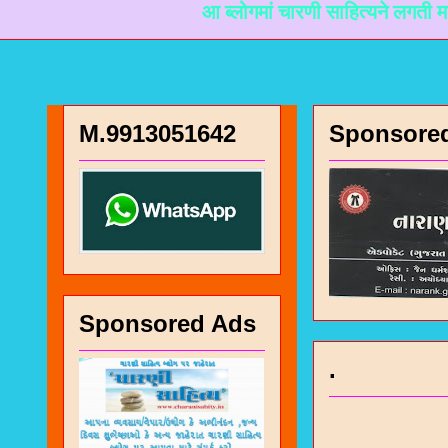
आ ब्लोगमां चारणी साहित्यने लगती माहिती मळी
M.9913051642
Sponsore
Sponsored Ads
.