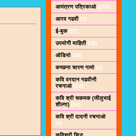
आमंत्रण पत्रिकाओ
(208)
आरव गढवी
(1)
ई-बुक
(27)
उपयोगी माहिती
(38)
ऑडियो
(36)
कच्छना चारण गामो
(1)
कवि वरदान गढवीनी
रचनाओ
(12)
कवि श्री चकमक (जीलुभाई
शील्गा)
(52)
कवि श्री दादनी रचनाओ
(9)
कविशरी सिद्ध