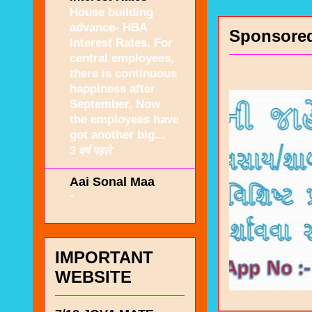
House building
advance- HBA
Sponsore
Interest Rates. For
central employees,
there is continuous
happiness after
September. Now
the employees have
got another big...
3 वर्ष पहले
Aai Sonal Maa
-
IMPORTANT
WEBSITE