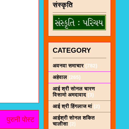
संस्कृति
CATEGORY
अवनवा समाचार
(782)
अहेवाल
(265)
आई श्री सोनल चारण
विसामो अमदावाद
(3)
आई श्री हिंगलाज मां
(2)
आईश्री सोनल शकित
पुरानी पोस्ट
चालीसा
(2)