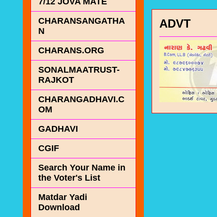
7/12 JOVA MATE
CHARANSANGATHA
ADVT
N
CHARANS.ORG
SONALMAATRUST-
RAJKOT
CHARANGADHAVI.C
OM
GADHAVI
CGIF
Search Your Name in
the Voter's List
Matdar Yadi
Download