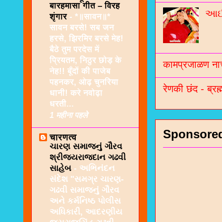
बारहमासा गीत – विरह
આઈશ
शृंगार
-
*॥सावन॥*
सावन बरसे! सब जन
हरसे, झिरमिर बरसे मेह!
बैठे तुम परदेस में
प्रियतम, निठुर छोड़ के
कामप्रजाळण नाच
नेह!! बूँदों की पाजेब
पहनकर, ओढ़ चुनरिया
रेणकी छंद - ब्रह्
धानी! करे नवोढ़ा
धरती...
1 महीना पहले
Sponsore
चारणत्व
ચારણ સમાજનું ગૌરવ
શ્રીજયરાજદાન ગઢવી
સાહેબ
-
અભિનંદન
સંદેશ "સમગ્ર ચારણ-
ગઢવી સમાજનું ગૌરવ
અને કર્મનિષ્ઠ પોલીસ
અધિકારી, આદરણીય