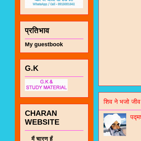
प्रतिभाव
My guestbook
G.K
चा
भज
शिव ने भजो जीव
जो
CHARAN
जनर
पद्म
WEBSITE
चा
नं
मैं चारण हूँ