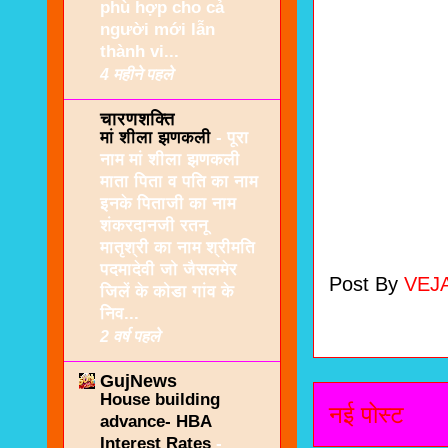
phù hợp cho cả
người mới lẫn
thành vi...
4 महीने पहले
चारणशक्ति
मां शीला झणकली
-
पूरा
नाम मां शीला झणकली
माता पिता व पति का नाम
इनके पिताजी का नाम
शंकरदानजी रतनू
मातृश्री का नाम श्रीमति
पदमादेवी जो जैसलमेर
Post By
VEJ
जिलें के कोडा गांव के
निव...
2 वर्ष पहले
GujNews
House building
नई पोस्ट
advance- HBA
Interest Rates
-