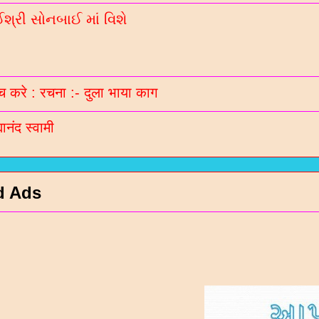
્રી સોનબાઈ માં વિશે
 करे : रचना :- दुला भाया काग
मानंद स्वामी
d Ads