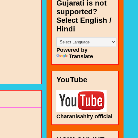
Gujarati is not
supported?
Select English /
Hindi
Powered by
Translate
YouTube
Charanisahity official