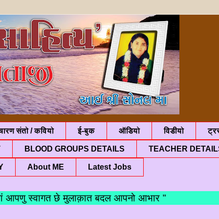
चारण संतो / कवियो
ई-बुक
ऑडियो
विडीयो
ट्रस
T
BLOOD GROUPS DETAILS
TEACHER DETAIL
Y
About ME
Latest Jobs
पणु स्वागत छे मुलाक़ात बदल आपनो आभार "