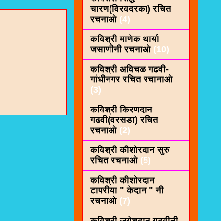
चारण(विरवदरका) रचित
रचनाओ
(4)
कविश्री माणेक थार्या
जसाणीनी रचनाओ
(10)
कविश्री अविचळ गढवी-
गांधीनगर रचित रचानाओ
(3)
कविश्री किरणदान
गढवी(वरसडा) रचित
रचनाओ
(2)
कविश्री कीशाेरदान सुरु
रचित रचनाओ
(5)
कविश्री कीशोरदान
टापरीया " केदान " नी
रचनाओ
(7)
कविश्री जयेशदान गढवीनी