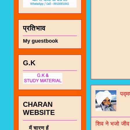
प्रतिभाव
My guestbook
चा
G.K
भज
जो
पद्म
जनर
CHARAN
WEBSITE
चा
नं
शिव ने भजो जीव
मैं चारण हूँ