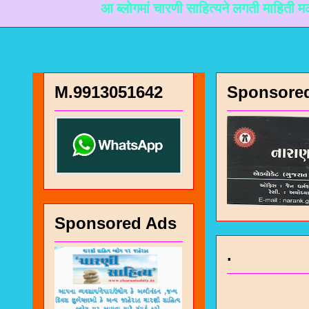
आ ब्लोगमां चारणी साहित्यने लगती माहिती मळी रहे त
M.9913051642
Sponsore
Sponsored Ads
.