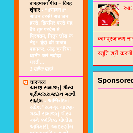
बारहमासा गीत – विरह
આઈશ
शृंगार
-
*॥सावन॥*
सावन बरसे! सब जन
हरसे, झिरमिर बरसे मेह!
बैठे तुम परदेस में
प्रियतम, निठुर छोड़ के
कामप्रजाळण नाच
नेह!! बूँदों की पाजेब
पहनकर, ओढ़ चुनरिया
स्तुति श्री करण
धानी! करे नवोढ़ा
धरती...
1 महीना पहले
Sponsore
चारणत्व
ચારણ સમાજનું ગૌરવ
શ્રીજયરાજદાન ગઢવી
સાહેબ
-
અભિનંદન
સંદેશ "સમગ્ર ચારણ-
ગઢવી સમાજનું ગૌરવ
અને કર્મનિષ્ઠ પોલીસ
અધિકારી, આદરણીય