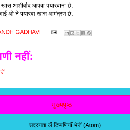
ँ खास आशीर्वाद आपवा पधारवाना छे.
भाई ओ ने पधारवा खास आमंत्रण छे.
ANDH GADHAVI
पणी नहीं:
जें
मुख्यपृष्ठ
सदस्यता लें
टिप्पणियाँ भेजें (Atom)