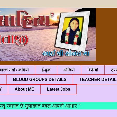
चारण संतो / कवियो
ई-बुक
ऑडियो
विडीयो
ट्रस
T
BLOOD GROUPS DETAILS
TEACHER DETAIL
Y
About ME
Latest Jobs
 स्वागत छे मुलाक़ात बदल आपनो आभार "