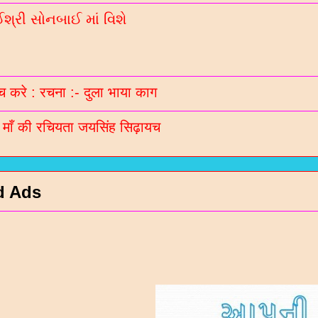
્રી સોનબાઈ માં વિશે
 करे : रचना :- दुला भाया काग
ी माँ की रचियता जयसिंह सिढ़ायच
d Ads