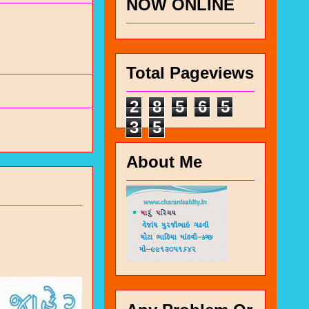
NOW ONLINE
Total Pageviews
2
8
5
6
5
3
5
About Me