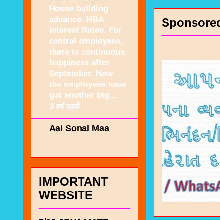
House building
advance- HBA
Sponsore
Interest Rates. For
central employees,
there is continuous
happiness after
September. Now
the employees have
got another big...
3 वर्ष पहले
Aai Sonal Maa
-
IMPORTANT
WEBSITE