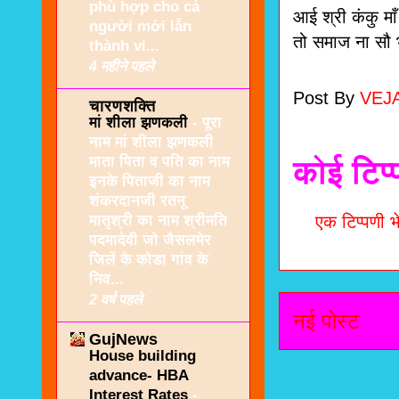
phù hợp cho cả
आई श्री कंकु मा
người mới lẫn
तो समाज ना सौ 
thành vi...
4 महीने पहले
Post By
VEJ
चारणशक्ति
मां शीला झणकली
-
पूरा
नाम मां शीला झणकली
माता पिता व पति का नाम
कोई टिप्
इनके पिताजी का नाम
शंकरदानजी रतनू
मातृश्री का नाम श्रीमति
एक टिप्पणी भे
पदमादेवी जो जैसलमेर
जिलें के कोडा गांव के
निव...
2 वर्ष पहले
नई पोस्ट
GujNews
House building
advance- HBA
Interest Rates
-