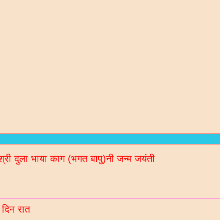
रण संतो / कविओ
न / गरबा वगेरे Mp3
गीदान गढवी (चडीया) रचित रचनाओ
श्री दुला भाया काग (भगत बापु)नी जन्म जयंती
ल नॉलेज / मटीरीयल्स / भरती माहिती माटे
रणी साहित्य ब्लॉगना अपडेट Whatsaap पर मेळववा माटे आ
बर 9913051642 आपना गृपमां ऐड करो
 दिन रात