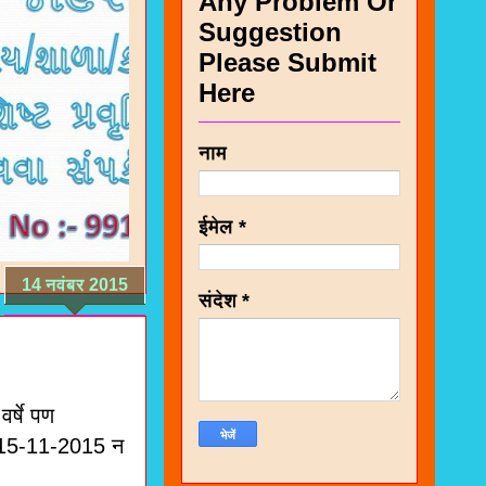
Any Problem Or
Suggestion
Please Submit
Here
नाम
ईमेल
*
14 नवंबर 2015
संदेश
*
र्षे पण
. 15-11-2015 न