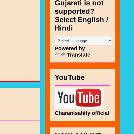
Gujarati is not
supported?
Select English /
Hindi
Powered by
Translate
YouTube
Charanisahity official