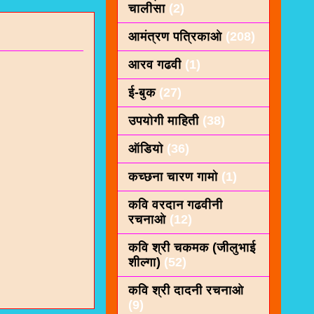
चालीसा
(2)
आमंत्रण पत्रिकाओ
(208)
आरव गढवी
(1)
ई-बुक
(27)
उपयोगी माहिती
(38)
ऑडियो
(36)
कच्छना चारण गामो
(1)
कवि वरदान गढवीनी
रचनाओ
(12)
कवि श्री चकमक (जीलुभाई
शील्गा)
(52)
कवि श्री दादनी रचनाओ
(9)