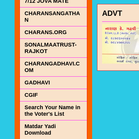
7/12 JOVA MATE
ADVT
CHARANSANGATHA
N
CHARANS.ORG
SONALMAATRUST-
RAJKOT
CHARANGADHAVI.C
OM
GADHAVI
CGIF
Search Your Name in
the Voter's List
Matdar Yadi
Download