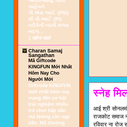
જયરાજસિંહ ગઢવી
સાહેબને
પી.એસ.આઈ. (PSI)
થી પી.આઈ. (PI)
તરીકેની બઢતી મળવા
બદલ...
1 महीना पहले
Charan Samaj
Sangathan
Mã Giftcode
KINGFUN Mới Nhất
Hôm Nay Cho
Người Mới
-
Giftcode KINGFUN
स्नेह म
mới nhất hôm nay
mang đến cơ hội
trải nghiệm nhiều
आई श्री सोनलमाँ 
trò chơi hấp dẫn
राजकोट समाज न
mà không cần nạp
tiền. Mã thưởng
रविवार ना रोज सव