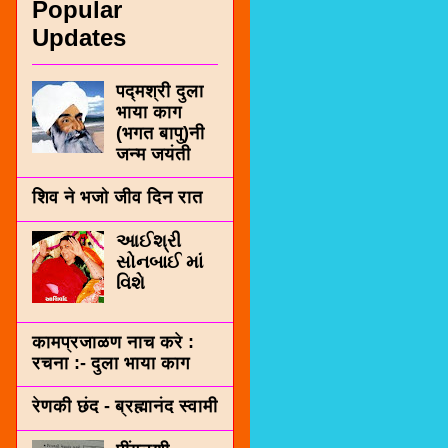
Popular
Updates
पद्मश्री दुला
भाया काग
(भगत बापु)नी
जन्म जयंती
शिव ने भजो जीव दिन रात
આઈશ્રી
સોનબાઈ માં
વિશે
कामप्रजाळण नाच करे :
रचना :- दुला भाया काग
रेणकी छंद - ब्रह्मानंद स्वामी