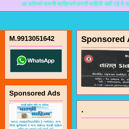
आ ब्लोगमां चारणी साहित्यने लगती माहिती मळी रहे ते माटे नानक
M.9913051642
Sponsored 
Sponsored Ads
.