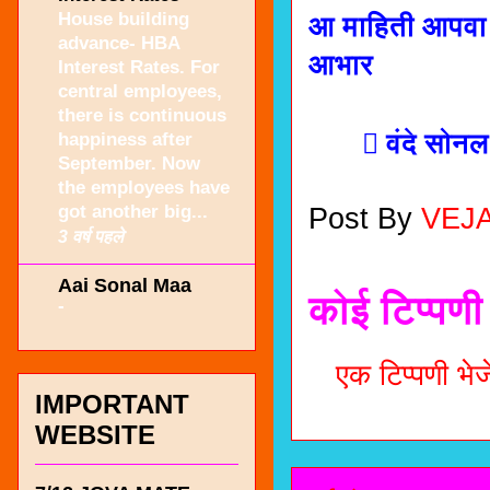
House building
आ माहिती आपवा 
advance- HBA
आभार
Interest Rates. For
central employees,
there is continuous
 वंदे सोनल 
happiness after
September. Now
the employees have
got another big...
Post By
VEJ
3 वर्ष पहले
Aai Sonal Maa
कोई टिप्पणी 
-
एक टिप्पणी भेजे
IMPORTANT
WEBSITE