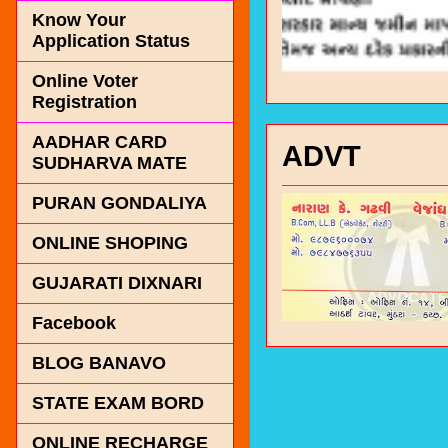
Know Your
Application Status
Online Voter
Registration
AADHAR CARD
ADVT
SUDHARVA MATE
PURAN GONDALIYA
ONLINE SHOPING
GUJARATI DIXNARI
Facebook
BLOG BANAVO
STATE EXAM BORD
ONLINE RECHARGE