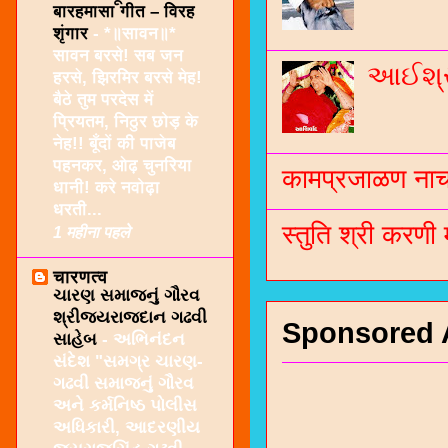
बारहमासा गीत – विरह
शृंगार
-
*॥सावन॥*
सावन बरसे! सब जन
આઈશ્રી
हरसे, झिरमिर बरसे मेह!
बैठे तुम परदेस में
प्रियतम, निठुर छोड़ के
नेह!! बूँदों की पाजेब
पहनकर, ओढ़ चुनरिया
कामप्रजाळण नाच 
धानी! करे नवोढ़ा
धरती...
स्तुति श्री करणी
1 महीना पहले
चारणत्व
ચારણ સમાજનું ગૌરવ
શ્રીજયરાજદાન ગઢવી
Sponsored 
સાહેબ
-
અભિનંદન
સંદેશ "સમગ્ર ચારણ-
ગઢવી સમાજનું ગૌરવ
અને કર્મનિષ્ઠ પોલીસ
અધિકારી, આદરણીય