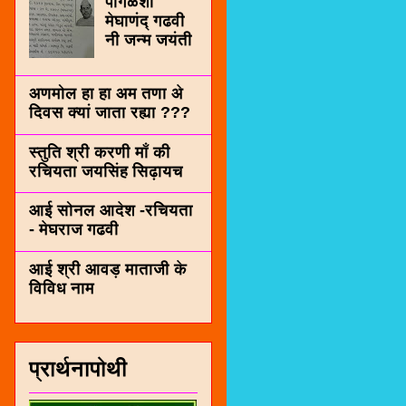
पींगळशी
मेघाणंद् गढवी
नी जन्म जयंती
अणमोल हा हा अम तणा अे
दिवस क्यां जाता रह्या ???
स्तुति श्री करणी माँ की
रचियता जयसिंह सिढ़ायच
आई सोनल आदेश -रचियता
- मेघराज गढवी
आई श्री आवड़ माताजी के
विविध नाम
प्रार्थनापोथी