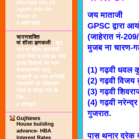
phù hợp cho cả
người mới lẫn
जय माताजी
thành vi...
4 महीने पहले
GPSC द्वारा आय
(जाहेरात नं-209
चारणशक्ति
मां शीला झणकली
-
पूरा
मुजब ना चारण-गढ
नाम मां शीला झणकली
माता पिता व पति का नाम
इनके पिताजी का नाम
(1) गढ़वी धवल क
शंकरदानजी रतनू
मातृश्री का नाम श्रीमति
(2) गढ़वी विजय 
पदमादेवी जो जैसलमेर
(3) गढ़वी शिवरा
जिलें के कोडा गांव के
निव...
(4) गढ़वी नरेन्द
2 वर्ष पहले
गुजरात.
GujNews
House building
advance- HBA
पास थनार दरेक 
Interest Rates
-