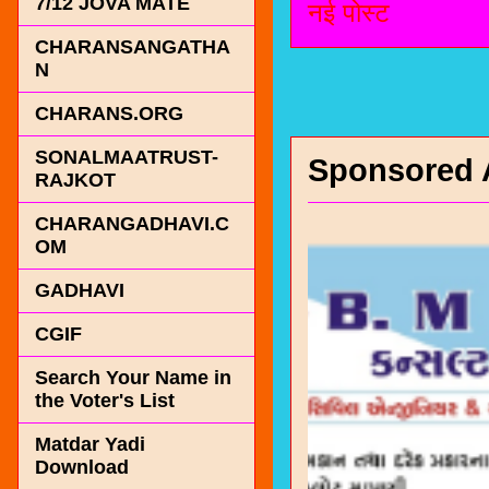
7/12 JOVA MATE
नई पोस्ट
CHARANSANGATHA
N
CHARANS.ORG
SONALMAATRUST-
Sponsored 
RAJKOT
CHARANGADHAVI.C
OM
GADHAVI
CGIF
Search Your Name in
the Voter's List
Matdar Yadi
Download