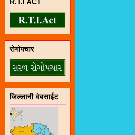
R.T.I ACT
रोगोपचार
जिल्लानी वेबसाईट