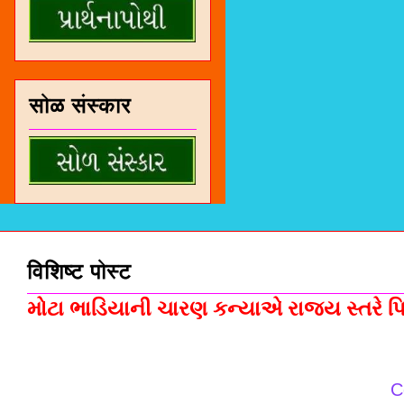
सोळ संस्कार
विशिष्ट पोस्ट
મોટા ભાડિયાની ચારણ કન્યાએ રાજ્ય સ્તરે પિસ
C