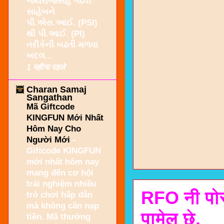
જયરાજસિંહ ગઢવી
સાહેબને
પી.એસ.આઈ. (PSI)
થી પી.આઈ. (PI)
તરીકેની બઢતી મળવા
બદલ...
1 महीना पहले
Charan Samaj
Sangathan
Mã Giftcode
KINGFUN Mới Nhất
Hôm Nay Cho
Người Mới
-
Giftcode KINGFUN
mới nhất hôm nay
mang đến cơ hội
trải nghiệm nhiều
RFO नी पोस
trò chơi hấp dẫn
mà không cần nạp
पामेल छे.
tiền. Mã thưởng