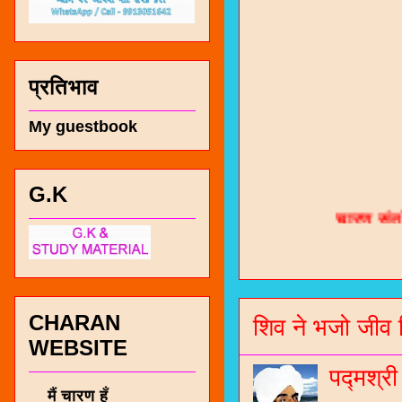
प्रतिभाव
My guestbook
चारण सं
G.K
भजन / गर
जोगीदान
जनरल नॉल
CHARAN
शिव ने भजो जीव 
WEBSITE
चारणी सा
नंबर 991
पद्मश्र
मैं चारण हूँ