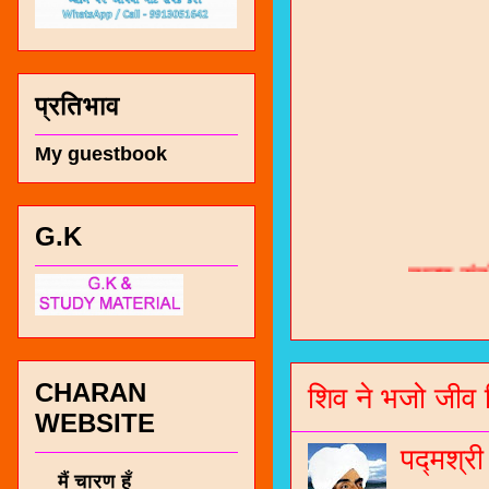
प्रतिभाव
My guestbook
चारण सं
G.K
भजन / गर
जोगीदान
जनरल नॉल
CHARAN
शिव ने भजो जीव 
WEBSITE
चारणी सा
नंबर 991
पद्मश्र
मैं चारण हूँ