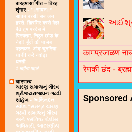
बारहमासा गीत – विरह
शृंगार
-
*॥सावन॥*
सावन बरसे! सब जन
આઈશ્રી
हरसे, झिरमिर बरसे मेह!
बैठे तुम परदेस में
प्रियतम, निठुर छोड़ के
नेह!! बूँदों की पाजेब
पहनकर, ओढ़ चुनरिया
कामप्रजाळण नाच 
धानी! करे नवोढ़ा
धरती...
रेणकी छंद - ब्रह्म
1 महीना पहले
चारणत्व
ચારણ સમાજનું ગૌરવ
શ્રીજયરાજદાન ગઢવી
Sponsored 
સાહેબ
-
અભિનંદન
સંદેશ "સમગ્ર ચારણ-
ગઢવી સમાજનું ગૌરવ
અને કર્મનિષ્ઠ પોલીસ
અધિકારી, આદરણીય