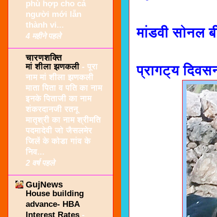
phù hợp cho cả
người mới lẫn
thành vi...
मांडवी सोनल बी
4 महीने पहले
चारणशक्ति
मां शीला झणकली
-
पूरा
प्रागट्य दिवस
नाम मां शीला झणकली
माता पिता व पति का नाम
इनके पिताजी का नाम
शंकरदानजी रतनू
मातृश्री का नाम श्रीमति
पदमादेवी जो जैसलमेर
जिलें के कोडा गांव के
निव...
2 वर्ष पहले
GujNews
House building
advance- HBA
Interest Rates
-