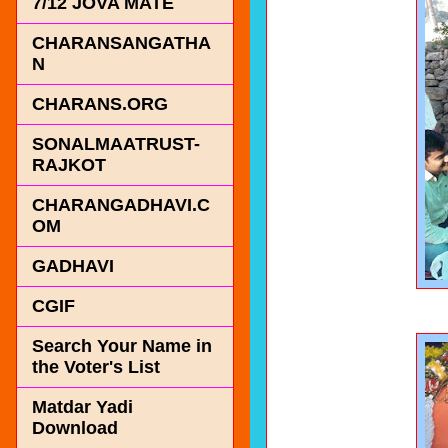
7/12 JOVA MATE
CHARANSANGATHA
N
CHARANS.ORG
SONALMAATRUST-
RAJKOT
CHARANGADHAVI.C
OM
GADHAVI
CGIF
Search Your Name in
the Voter's List
Matdar Yadi
Download