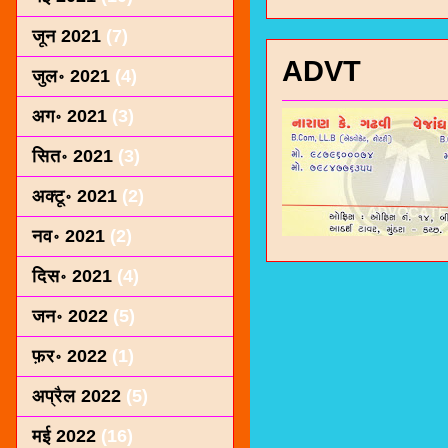
जून 2021
(7)
ADVT
जुल॰ 2021
(4)
अग॰ 2021
(3)
सित॰ 2021
(3)
अक्टू॰ 2021
(2)
नव॰ 2021
(2)
दिस॰ 2021
(4)
जन॰ 2022
(5)
फ़र॰ 2022
(1)
अप्रैल 2022
(5)
मई 2022
(16)