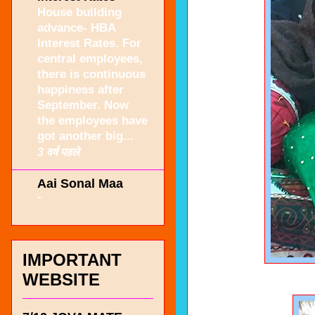
House building
advance- HBA
Interest Rates. For
central employees,
there is continuous
happiness after
September. Now
the employees have
got another big...
3 वर्ष पहले
Aai Sonal Maa
-
IMPORTANT
WEBSITE