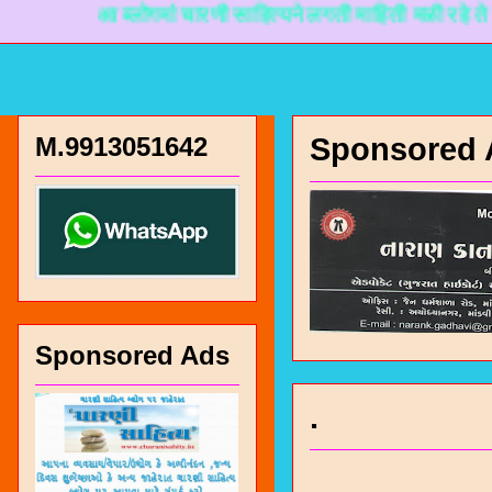
आ ब्लोगमां चारणी साहित्यने लगती माहिती मळी रहे ते माटे नानक
M.9913051642
Sponsored 
Sponsored Ads
.