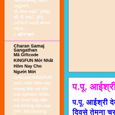
જયરાજસિંહ ગઢવી
સાહેબને
પી.એસ.આઈ. (PSI)
થી પી.આઈ. (PI)
તરીકેની બઢતી મળવા
બદલ...
1 महीना पहले
Charan Samaj
Sangathan
Mã Giftcode
KINGFUN Mới Nhất
Hôm Nay Cho
Người Mới
-
Giftcode KINGFUN
mới nhất hôm nay
प.पू. आईश्र
mang đến cơ hội
trải nghiệm nhiều
trò chơi hấp dẫn
प.पू. आईश्री द
mà không cần nạp
दिवसे तेमना च
tiền. Mã thưởng