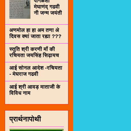
पींगळशी
मेघाणंद् गढवी
नी जन्म जयंती
अणमोल हा हा अम तणा अे
दिवस क्यां जाता रह्या ???
स्तुति श्री करणी माँ की
रचियता जयसिंह सिढ़ायच
आई सोनल आदेश -रचियता
- मेघराज गढवी
आई श्री आवड़ माताजी के
विविध नाम
प्रार्थनापोथी