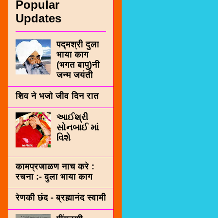
Popular
Updates
पद्मश्री दुला
भाया काग
(भगत बापु)नी
जन्म जयंती
शिव ने भजो जीव दिन रात
આઈશ્રી
સોનબાઈ માં
વિશે
कामप्रजाळण नाच करे :
रचना :- दुला भाया काग
रेणकी छंद - ब्रह्मानंद स्वामी