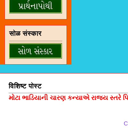
सोळ संस्कार
विशिष्ट पोस्ट
મોટા ભાડિયાની ચારણ કન્યાએ રાજ્ય સ્તરે પિસ
C