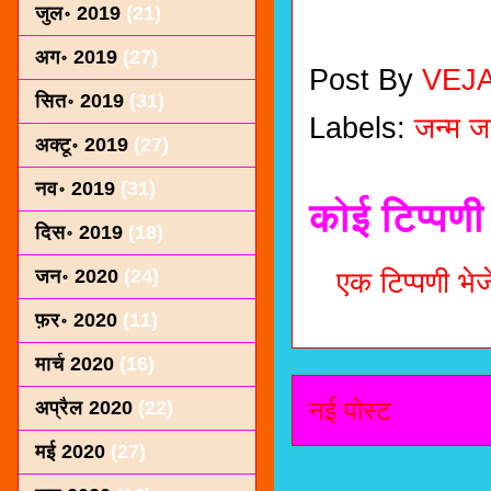
जुल॰ 2019
(21)
अग॰ 2019
(27)
Post By
VEJ
सित॰ 2019
(31)
Labels:
जन्म ज
अक्टू॰ 2019
(27)
नव॰ 2019
(31)
कोई टिप्पणी 
दिस॰ 2019
(18)
जन॰ 2020
(24)
एक टिप्पणी भेजे
फ़र॰ 2020
(11)
मार्च 2020
(16)
नई पोस्ट
अप्रैल 2020
(22)
मई 2020
(27)