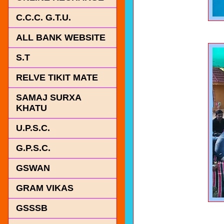
C.C.C. G.T.U.
ALL BANK WEBSITE
S.T
RELVE TIKIT MATE
SAMAJ SURXA
KHATU
U.P.S.C.
G.P.S.C.
GSWAN
GRAM VIKAS
GSSSB