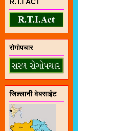
R.T.I ACT
रोगोपचार
जिल्लानी वेबसाईट