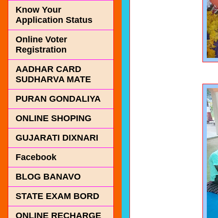
Know Your
Application Status
Online Voter
Registration
AADHAR CARD
SUDHARVA MATE
PURAN GONDALIYA
ONLINE SHOPING
GUJARATI DIXNARI
Facebook
BLOG BANAVO
STATE EXAM BORD
ONLINE RECHARGE