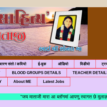
चारण संतो / कवियो
ई-बुक
ऑडियो
विडीयो
ट्रस
T
BLOOD GROUPS DETAILS
TEACHER DETAIL
Y
About ME
Latest Jobs
"जय माताजी मारा आ ब्लॉगमां आपणु स्वागत 