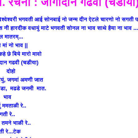
वो. रचना : जोगीदान गढवी (चडीया
िश्वेश्वरी भगवती आई सोनबाई नो जन्म दीन ऐटले चारणो नो सगती प
स नी हारदीक वधायुं माटे भगवती सोनल ना भाव साथे हैया ना भाव ..
ल मातरम्...
 नो भाव ||
हे छे बिये मारो मावो
ान गढवी (चडीया)
हो
ुं, जगमां अमणी जात
डा, मढडे जनमी मात.
ाव
ं ममताळी रे..
ती रे..
तमने भाळी रे..
ी रे...टेक