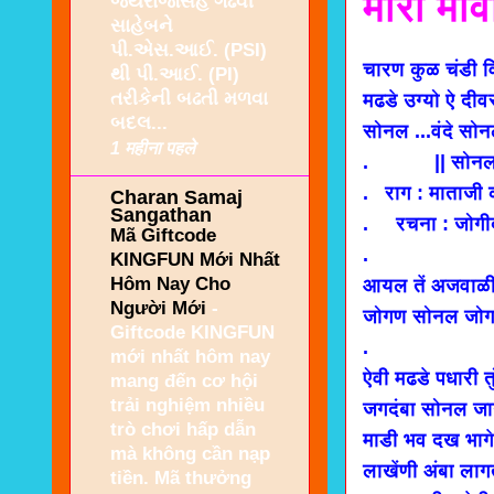
मारो मा
જયરાજસિંહ ગઢવી
સાહેબને
પી.એસ.આઈ. (PSI)
चारण कुळ चंडी व
થી પી.આઈ. (PI)
તરીકેની બઢતી મળવા
मढडे उग्यो ऐ दीव
બદલ...
सोनल ...वंदे सोन
1 महीना पहले
. || सोनल मां
. राग : माताजी क
Charan Samaj
Sangathan
. रचना : जोगीद
Mã Giftcode
. दो
KINGFUN Mới Nhất
Hôm Nay Cho
आयल तें अजवाळीय
Người Mới
-
जोगण सोनल जोग
Giftcode KINGFUN
. भ
mới nhất hôm nay
ऐवी मढडे पधारी तु
mang đến cơ hội
trải nghiệm nhiều
जगदंबा सोनल जाग
trò chơi hấp dẫn
माडी भव दख भागे 
mà không cần nạp
लाखेंणी अंबा लागत
tiền. Mã thưởng