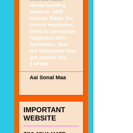
House building
advance- HBA
Interest Rates. For
central employees,
there is continuous
happiness after
September. Now
the employees have
got another big...
3 वर्ष पहले
Aai Sonal Maa
-
IMPORTANT
WEBSITE