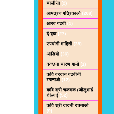
चालीसा
(2)
आमंत्रण पत्रिकाओ
(208)
आरव गढवी
(1)
ई-बुक
(27)
उपयोगी माहिती
(38)
ऑडियो
(36)
कच्छना चारण गामो
(1)
कवि वरदान गढवीनी
रचनाओ
(12)
कवि श्री चकमक (जीलुभाई
शील्गा)
(52)
कवि श्री दादनी रचनाओ
(9)