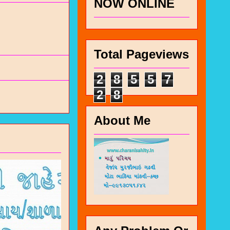
NOW ONLINE
Total Pageviews
2
8
5
5
7
2
8
About Me