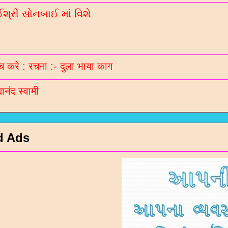
્રી સોનબાઈ માં વિશે
 करे : रचना :- दुला भाया काग
मानंद स्वामी
d Ads