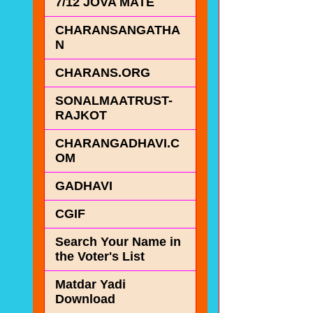
7/12 JOVA MATE
CHARANSANGATHA
N
CHARANS.ORG
SONALMAATRUST-
RAJKOT
CHARANGADHAVI.C
OM
GADHAVI
CGIF
Search Your Name in
the Voter's List
Matdar Yadi
Download