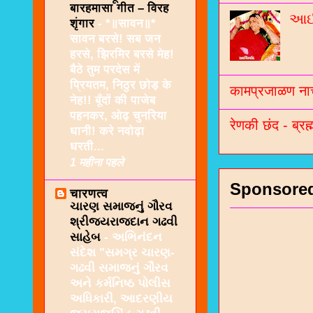
बारहमासा गीत – विरह
આઈશ
शृंगार
-
*॥सावन॥*
सावन बरसे! सब जन
हरसे, झिरमिर बरसे मेह!
बैठे तुम परदेस में
प्रियतम, निठुर छोड़ के
कामप्रजाळण नाच
नेह!! बूँदों की पाजेब
पहनकर, ओढ़ चुनरिया
रेणकी छंद - ब्रह्
धानी! करे नवोढ़ा
धरती...
1 महीना पहले
Sponsore
चारणत्व
ચારણ સમાજનું ગૌરવ
શ્રીજયરાજદાન ગઢવી
સાહેબ
-
અભિનંદન
સંદેશ "સમગ્ર ચારણ-
ગઢવી સમાજનું ગૌરવ
અને કર્મનિષ્ઠ પોલીસ
અધિકારી, આદરણીય