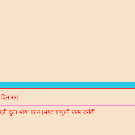
रण संतो / कविओ
न / गरबा वगेरे Mp3
गीदान गढवी (चडीया) रचित रचनाओ
 दिन रात
ल नॉलेज / मटीरीयल्स / भरती माहिती माटे
श्री दुला भाया काग (भगत बापु)नी जन्म जयंती
रणी साहित्य ब्लॉगना अपडेट Whatsaap पर मेळववा माटे आ
बर 9913051642 आपना गृपमां ऐड करो