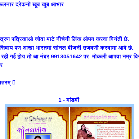
कलनार दरेकनो खूब खूब आभार
्रण पत्रिकाओ जोवा माटे नीचेनी लिंक ओपन करवा विनंती छे.
सिवाय पण आखा भारतमां सोनल बीजनी उजवणी करवामां आवे छे.
ा रही गई होय तो आ नंबर 9913051642 पर मोकली आपवा नम्र विनं
ार
तरम् 
1 - मांडवी