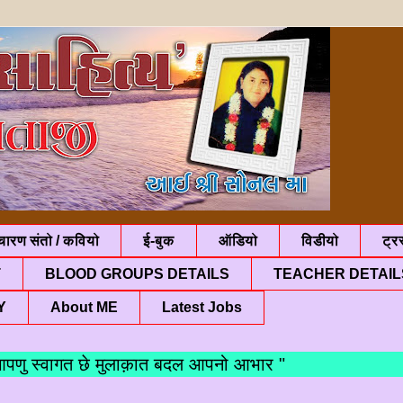
चारण संतो / कवियो
ई-बुक
ऑडियो
विडीयो
ट्रस
T
BLOOD GROUPS DETAILS
TEACHER DETAIL
Y
About ME
Latest Jobs
स्वागत छे मुलाक़ात बदल आपनो आभार "