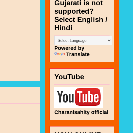
Gujarati is not
supported?
Select English /
Hindi
Powered by
Translate
YouTube
Charanisahity official