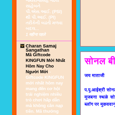
જયરાજસિંહ ગઢવી
સાહેબને
પી.એસ.આઈ. (PSI)
થી પી.આઈ. (PI)
તરીકેની બઢતી મળવા
બદલ...
1 महीना पहले
Charan Samaj
Sangathan
Mã Giftcode
सोनल बी
KINGFUN Mới Nhất
Hôm Nay Cho
Người Mới
-
जय माताजी
Giftcode KINGFUN
mới nhất hôm nay
mang đến cơ hội
प.पू.आईश्री स
trải nghiệm nhiều
मुजबना स्थळे स
trò chơi hấp dẫn
ब्लॉग पर मुकववान
mà không cần nạp
tiền. Mã thưởng