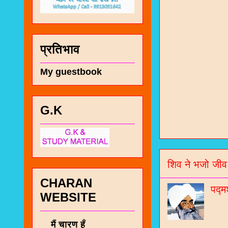
प्रतिभाव
My guestbook
चा
G.K
भज
जो
शिव ने भजो जीव
जनर
CHARAN
पद्म
चा
WEBSITE
नं
मैं चारण हूँ