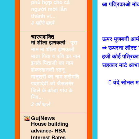
phù hợp cho cả
आ पत्रिकाओ मो
người mới lẫn
thành vi...
4 महीने पहले
चारणशक्ति
ऊपर मुजबनी आमंत
मां शीला झणकली
-
पूरा
➡ ऊपरना लीस्ट 
नाम मां शीला झणकली
माता पिता व पति का नाम
हजी कोई पत्रिक
इनके पिताजी का नाम
सहकार माटे आभ
शंकरदानजी रतनू
मातृश्री का नाम श्रीमति
 वंदे सोनल मा
पदमादेवी जो जैसलमेर
जिलें के कोडा गांव के
निव...
2 वर्ष पहले
GujNews
House building
advance- HBA
Interest Rates
-