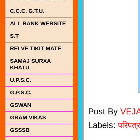
C.C.C. G.T.U.
ALL BANK WEBSITE
S.T
RELVE TIKIT MATE
SAMAJ SURXA
KHATU
U.P.S.C.
G.P.S.C.
GSWAN
Post By
VEJ
GRAM VIKAS
Labels:
परिपत्
GSSSB