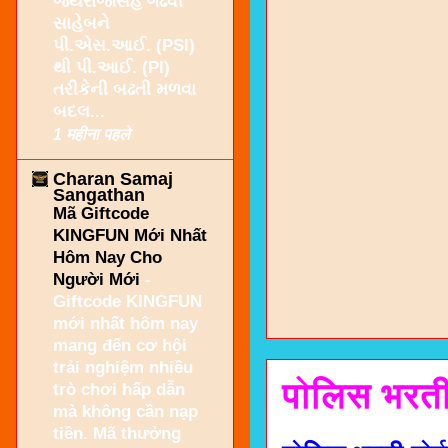
જયરાજસિંહ ગઢવી
સાહેબને
પી.એસ.આઈ. (PSI)
થી પી.આઈ. (PI)
તરીકેની બઢતી મળવા
બદલ...
1 महीना पहले
Charan Samaj
Sangathan
Mã Giftcode
KINGFUN Mới Nhất
Hôm Nay Cho
Người Mới
-
Giftcode KINGFUN
mới nhất hôm nay
mang đến cơ hội
trải nghiệm nhiều
पोलिस भरत
trò chơi hấp dẫn
mà không cần nạp
tiền. Mã thưởng