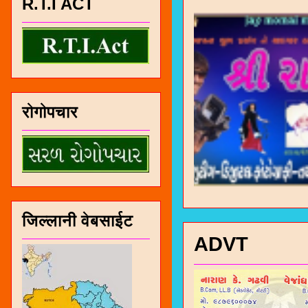
R.T.I ACT
रोगोपचार
जिल्लानी वेबसाईट
ADVT