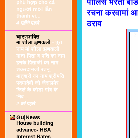
पोलिस भरती बोर्
phù hợp cho cả
người mới lẫn
रचना करवामां आ
thành vi...
ठराव
4 महीने पहले
चारणशक्ति
मां शीला झणकली
-
पूरा
नाम मां शीला झणकली
माता पिता व पति का नाम
इनके पिताजी का नाम
शंकरदानजी रतनू
मातृश्री का नाम श्रीमति
पदमादेवी जो जैसलमेर
जिलें के कोडा गांव के
निव...
2 वर्ष पहले
GujNews
House building
advance- HBA
Interest Rates
-