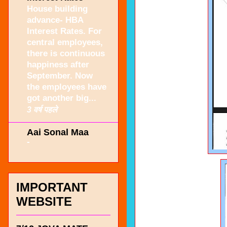
House building
advance- HBA
Interest Rates. For
central employees,
there is continuous
happiness after
September. Now
the employees have
got another big...
3 वर्ष पहले
Aai Sonal Maa
-
IMPORTANT
WEBSITE