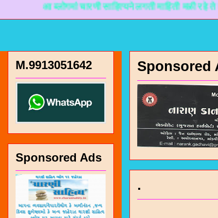
आ ब्लोगमां चारणी साहित्यने लगती माहिती मळी रहे ते माटे ना
M.9913051642
Sponsored 
Sponsored Ads
.