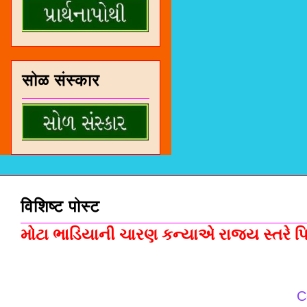
सोळ संस्कार
विशिष्ट पोस्ट
મોટા ભાડિયાની ચારણ કન્યાએ રાજ્ય સ્તરે પિસ
C