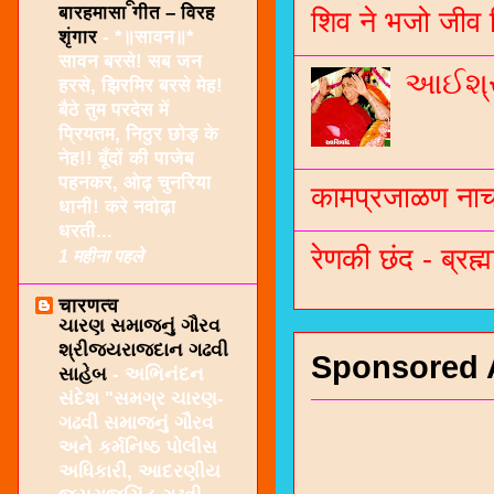
बारहमासा गीत – विरह
शिव ने भजो जीव 
शृंगार
-
*॥सावन॥*
सावन बरसे! सब जन
આઈશ્રી
हरसे, झिरमिर बरसे मेह!
बैठे तुम परदेस में
प्रियतम, निठुर छोड़ के
नेह!! बूँदों की पाजेब
पहनकर, ओढ़ चुनरिया
कामप्रजाळण नाच 
धानी! करे नवोढ़ा
धरती...
रेणकी छंद - ब्रह्म
1 महीना पहले
चारणत्व
ચારણ સમાજનું ગૌરવ
શ્રીજયરાજદાન ગઢવી
Sponsored 
સાહેબ
-
અભિનંદન
સંદેશ "સમગ્ર ચારણ-
ગઢવી સમાજનું ગૌરવ
અને કર્મનિષ્ઠ પોલીસ
અધિકારી, આદરણીય