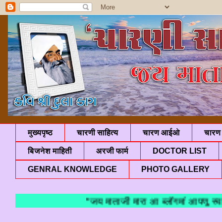
मुख्यपृष्ठ
चारणी साहित्य
चारण आईओ
चारण 
बिजनेश माहिती
अरजी फार्म
DOCTOR LIST
GENRAL KNOWLEDGE
PHOTO GALLERY
"जय माताजी मारा आ ब्लॉगमां आपणु स्वाग