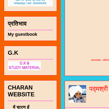
प्रतिभाव
My guestbook
G.K
चारण सं
भजन / गर
जोगीदान
जनरल नॉल
CHARAN
पद्मश्र
WEBSITE
चारणी सा
नंबर 991
मैं चारण हूँ