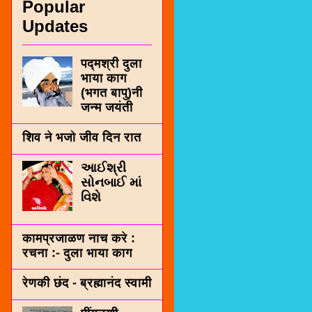
Popular
Updates
पद्मश्री दुला
भाया काग
(भगत बापु)नी
जन्म जयंती
शिव ने भजो जीव दिन रात
આઈશ્રી
સોનબાઈ માં
વિશે
कामप्रजाळण नाच करे :
रचना :- दुला भाया काग
रेणकी छंद - ब्रह्मानंद स्वामी