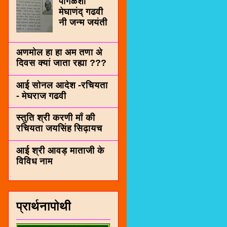
पींगळशी
मेघाणंद् गढवी
नी जन्म जयंती
अणमोल हा हा अम तणा अे
दिवस क्यां जाता रह्या ???
आई सोनल आदेश -रचियता
- मेघराज गढवी
स्तुति श्री करणी माँ की
रचियता जयसिंह सिढ़ायच
आई श्री आवड़ माताजी के
विविध नाम
प्रार्थनापोथी