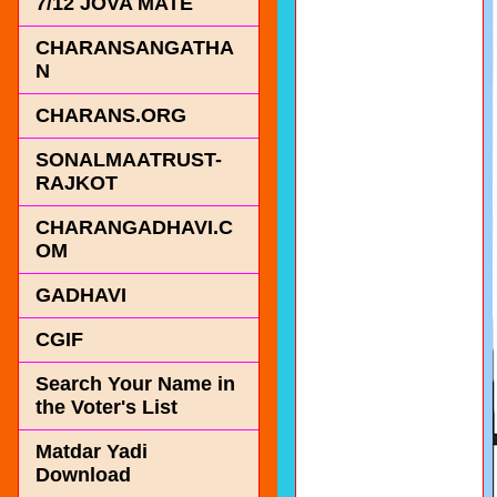
7/12 JOVA MATE
CHARANSANGATHA
N
CHARANS.ORG
SONALMAATRUST-
RAJKOT
CHARANGADHAVI.C
OM
GADHAVI
CGIF
Search Your Name in
the Voter's List
Matdar Yadi
Download