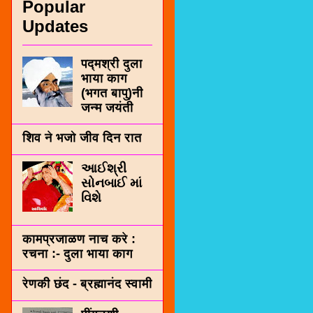
Popular
Updates
पद्मश्री दुला
भाया काग
(भगत बापु)नी
जन्म जयंती
शिव ने भजो जीव दिन रात
આઈશ્રી
સોનબાઈ માં
વિશે
कामप्रजाळण नाच करे :
रचना :- दुला भाया काग
रेणकी छंद - ब्रह्मानंद स्वामी