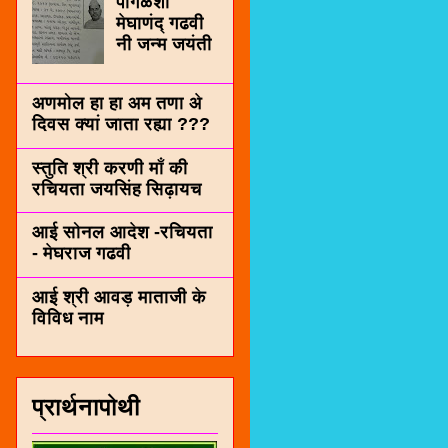
पींगळशी
मेघाणंद् गढवी
नी जन्म जयंती
अणमोल हा हा अम तणा अे
दिवस क्यां जाता रह्या ???
स्तुति श्री करणी माँ की
रचियता जयसिंह सिढ़ायच
आई सोनल आदेश -रचियता
- मेघराज गढवी
आई श्री आवड़ माताजी के
विविध नाम
प्रार्थनापोथी