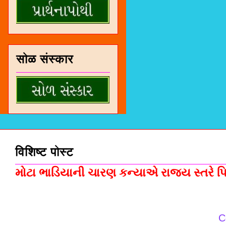
सोळ संस्कार
विशिष्ट पोस्ट
મોટા ભાડિયાની ચારણ કન્યાએ રાજ્ય સ્તરે પિસ
C