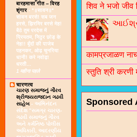
बारहमासा गीत – विरह
शिव ने भजो जीव 
शृंगार
-
*॥सावन॥*
सावन बरसे! सब जन
આઈશ્રી
हरसे, झिरमिर बरसे मेह!
बैठे तुम परदेस में
प्रियतम, निठुर छोड़ के
नेह!! बूँदों की पाजेब
पहनकर, ओढ़ चुनरिया
कामप्रजाळण नाच 
धानी! करे नवोढ़ा
धरती...
स्तुति श्री करणी
1 महीना पहले
चारणत्व
ચારણ સમાજનું ગૌરવ
શ્રીજયરાજદાન ગઢવી
Sponsored 
સાહેબ
-
અભિનંદન
સંદેશ "સમગ્ર ચારણ-
ગઢવી સમાજનું ગૌરવ
અને કર્મનિષ્ઠ પોલીસ
અધિકારી, આદરણીય