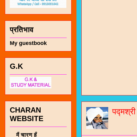
प्रतिभाव
My guestbook
G.K
चारण सं
भजन / गर
जोगीदान
CHARAN
जनरल नॉल
पद्मश्र
WEBSITE
चारणी सा
नंबर 991
मैं चारण हूँ