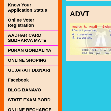
Know Your
Application Status
ADVT
Online Voter
Registration
AADHAR CARD
SUDHARVA MATE
PURAN GONDALIYA
ONLINE SHOPING
GUJARATI DIXNARI
Facebook
BLOG BANAVO
STATE EXAM BORD
ONLINE RECHARGE