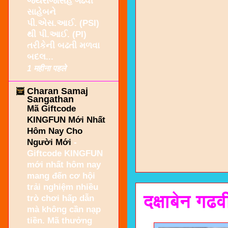
જયરાજસિંહ ગઢવી
સાહેબને
પી.એસ.આઈ. (PSI)
થી પી.આઈ. (PI)
તરીકેની બઢતી મળવા
બદલ...
1 महीना पहले
Charan Samaj
Sangathan
Mã Giftcode
KINGFUN Mới Nhất
Hôm Nay Cho
Người Mới
-
Giftcode KINGFUN
mới nhất hôm nay
mang đến cơ hội
trải nghiệm nhiều
दक्षाबेन गढ
trò chơi hấp dẫn
mà không cần nạp
tiền. Mã thưởng