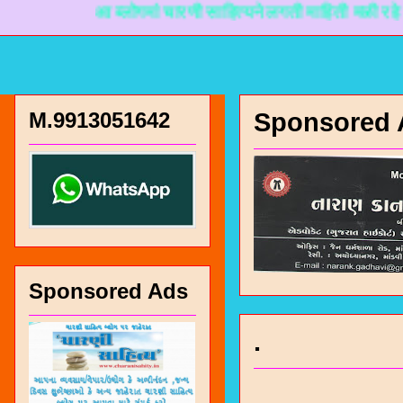
आ ब्लोगमां चारणी साहित्यने लगती माहिती मळी रहे ते माटे 
M.9913051642
Sponsored 
Sponsored Ads
.