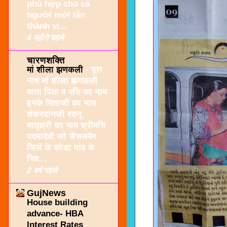
phù hợp cho cả
người mới lẫn
thành vi...
4 महीने पहले
चारणशक्ति
मां शीला झणकली
-
पूरा
नाम मां शीला झणकली
माता पिता व पति का नाम
इनके पिताजी का नाम
शंकरदानजी रतनू
मातृश्री का नाम श्रीमति
पदमादेवी जो जैसलमेर
जिलें के कोडा गांव के
निव...
2 वर्ष पहले
GujNews
House building
advance- HBA
Interest Rates
-