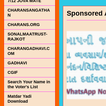
7/12 JOVA MATE
CHARANSANGATHA
Sponsored 
N
CHARANS.ORG
SONALMAATRUST-
RAJKOT
CHARANGADHAVI.C
OM
GADHAVI
CGIF
Search Your Name in
the Voter's List
Matdar Yadi
Download