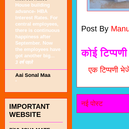
House building
advance- HBA
Interest Rates. For
central employees,
Post By
Manu
there is continuous
happiness after
September. Now
the employees have
कोई टिप्पणी 
got another big...
3 वर्ष पहले
एक टिप्पणी भेजे
Aai Sonal Maa
-
नई पोस्ट
IMPORTANT
WEBSITE