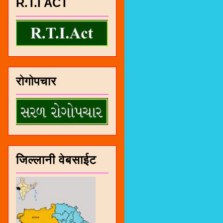
R.T.I ACT
रोगोपचार
जिल्लानी वेबसाईट