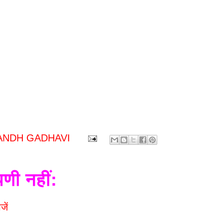
ANDH GADHAVI
पणी नहीं:
जें