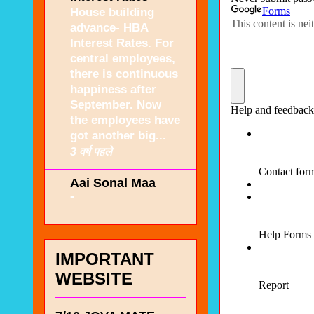
House building
advance- HBA
Interest Rates. For
central employees,
there is continuous
happiness after
September. Now
the employees have
got another big...
3 वर्ष पहले
Aai Sonal Maa
-
IMPORTANT
WEBSITE