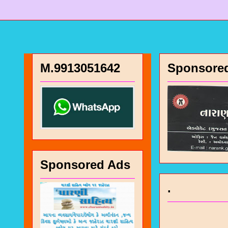
M.9913051642
Sponsore
Sponsored Ads
.
चा
भज