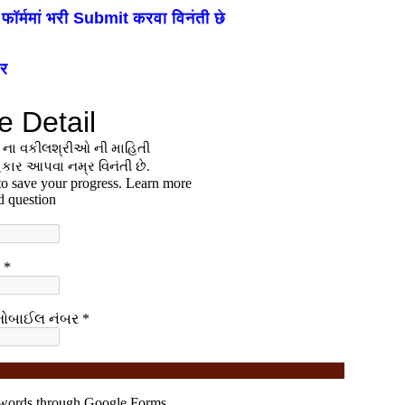
 फॉर्ममां भरी Submit करवा विनंती छे
ार