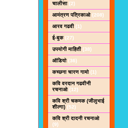
चालीसा
(2)
आमंत्रण पत्रिकाओ
(208)
आरव गढवी
(1)
ई-बुक
(27)
उपयोगी माहिती
(38)
ऑडियो
(36)
कच्छना चारण गामो
(1)
कवि वरदान गढवीनी
रचनाओ
(12)
कवि श्री चकमक (जीलुभाई
शील्गा)
(52)
कवि श्री दादनी रचनाओ
(9)