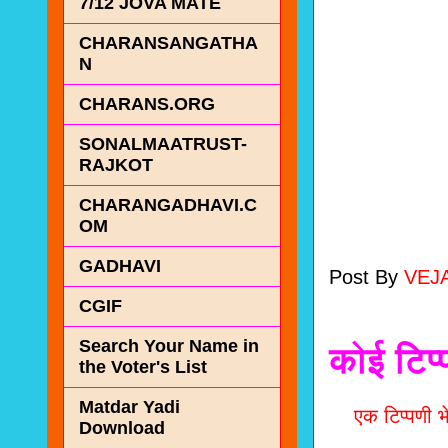
7/12 JOVA MATE
CHARANSANGATHA
N
CHARANS.ORG
SONALMAATRUST-
RAJKOT
CHARANGADHAVI.C
OM
GADHAVI
Post By
VEJ
CGIF
Search Your Name in
कोई टिप्
the Voter's List
Matdar Yadi
एक टिप्पणी भे
Download