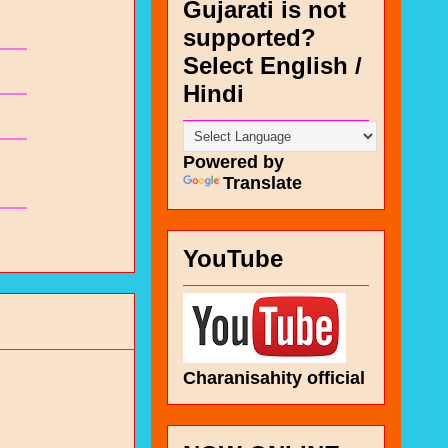
Gujarati is not
supported?
Select English /
Hindi
Powered by
Translate
YouTube
Charanisahity official