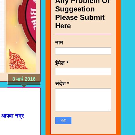
Any Problem Or
Suggestion
Please Submit
Here
नाम
ईमेल
*
8 मार्च 2016
संदेश
*
 आपवा नम्र