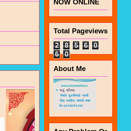
NOW ONLINE
Total Pageviews
2
8
5
6
0
6
0
About Me