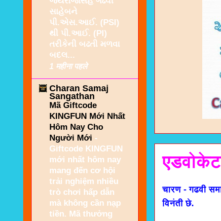
જયરાજસિંહ ગઢવી
સાહેબને
પી.એસ.આઈ. (PSI)
થી પી.આઈ. (PI)
તરીકેની બઢતી મળવા
બદલ...
1 महीना पहले
Charan Samaj
Sangathan
Mã Giftcode
KINGFUN Mới Nhất
Hôm Nay Cho
Người Mới
-
Giftcode KINGFUN
एडवोकेट
mới nhất hôm nay
mang đến cơ hội
trải nghiệm nhiều
चारण - गढवी सम
trò chơi hấp dẫn
mà không cần nạp
विनंती छे.
tiền. Mã thưởng