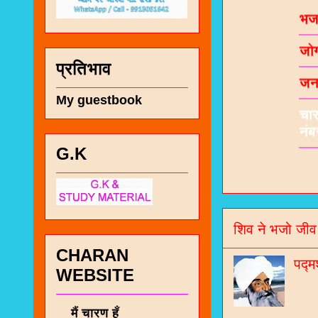
जो
जनर
प्रतिभाव
चा
My guestbook
नं
G.K
शिव ने भजो जीव
CHARAN
पद्म
WEBSITE
मैं चारण हूँ