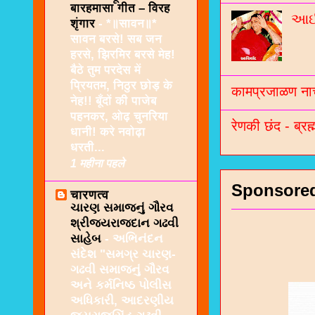
बारहमासा गीत – विरह
આઈશ
शृंगार
-
*॥सावन॥*
सावन बरसे! सब जन
हरसे, झिरमिर बरसे मेह!
बैठे तुम परदेस में
प्रियतम, निठुर छोड़ के
कामप्रजाळण नाच
नेह!! बूँदों की पाजेब
पहनकर, ओढ़ चुनरिया
रेणकी छंद - ब्रह्
धानी! करे नवोढ़ा
धरती...
1 महीना पहले
Sponsore
चारणत्व
ચારણ સમાજનું ગૌરવ
શ્રીજયરાજદાન ગઢવી
સાહેબ
-
અભિનંદન
સંદેશ "સમગ્ર ચારણ-
ગઢવી સમાજનું ગૌરવ
અને કર્મનિષ્ઠ પોલીસ
અધિકારી, આદરણીય