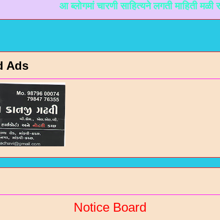
आ ब्लोगमां चारणी साहित्यने लगती माहिती मळी रहे ते माटे
d Ads
रण संतो / कविओ
Notice Board
न / गरबा वगेरे Mp3