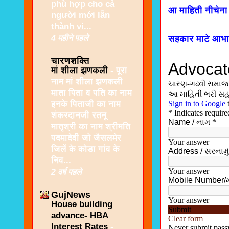
phù hợp cho cả
आ माहिती नीचेना
người mới lẫn
thành vi...
4 महीने पहले
सहकार माटे आभ
चारणशक्ति
मां शीला झणकली
-
पूरा
नाम मां शीला झणकली
माता पिता व पति का नाम
इनके पिताजी का नाम
शंकरदानजी रतनू
मातृश्री का नाम श्रीमति
पदमादेवी जो जैसलमेर
जिलें के कोडा गांव के
निव...
2 वर्ष पहले
GujNews
House building
advance- HBA
Interest Rates
-