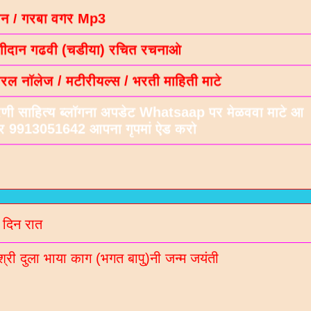
गीदान गढवी (चडीया) रचित रचनाओ
ल नॉलेज / मटीरीयल्स / भरती माहिती माटे
रणी साहित्य ब्लॉगना अपडेट Whatsaap पर मेळववा माटे आ
बर 9913051642 आपना गृपमां ऐड करो
 दिन रात
श्री दुला भाया काग (भगत बापु)नी जन्म जयंती