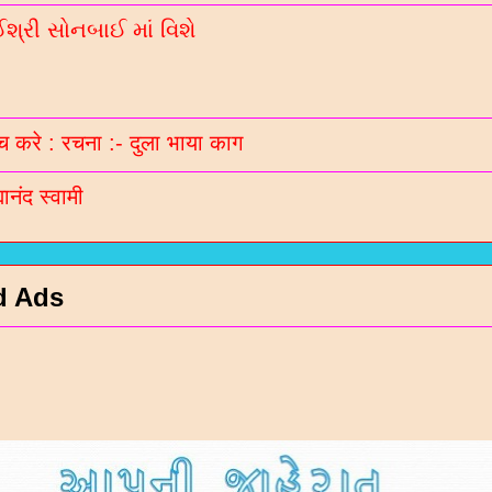
્રી સોનબાઈ માં વિશે
 करे : रचना :- दुला भाया काग
मानंद स्वामी
d Ads