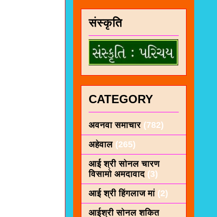
संस्कृति
CATEGORY
अवनवा समाचार
(782)
अहेवाल
(265)
आई श्री सोनल चारण
विसामो अमदावाद
(3)
आई श्री हिंगलाज मां
(2)
आईश्री सोनल शकित