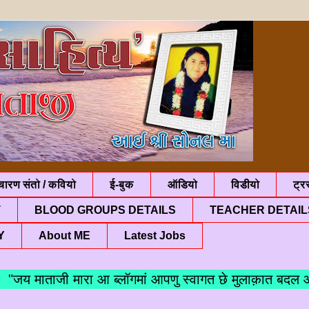
चारण संतो / कवियो
ई-बुक
ऑडियो
विडीयो
ट्रस
T
BLOOD GROUPS DETAILS
TEACHER DETAIL
Y
About ME
Latest Jobs
 माताजी मारा आ ब्लॉगमां आपणु स्वागत छे मुलाक़ात बदल आपन