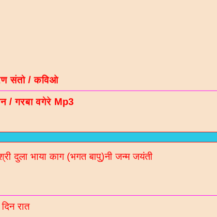
रण संतो / कविओ
न / गरबा वगेरे Mp3
गीदान गढवी (चडीया) रचित रचनाओ
ल नॉलेज / मटीरीयल्स / भरती माहिती माटे
रणी साहित्य ब्लॉगना अपडेट Whatsaap पर मेळववा माटे आ
बर 9913051642 आपना गृपमां ऐड करो
श्री दुला भाया काग (भगत बापु)नी जन्म जयंती
 दिन रात