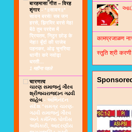
बारहमासा गीत – विरह
આઈશ
शृंगार
-
*॥सावन॥*
सावन बरसे! सब जन
हरसे, झिरमिर बरसे मेह!
बैठे तुम परदेस में
प्रियतम, निठुर छोड़ के
कामप्रजाळण नाच
नेह!! बूँदों की पाजेब
पहनकर, ओढ़ चुनरिया
स्तुति श्री करण
धानी! करे नवोढ़ा
धरती...
1 महीना पहले
Sponsore
चारणत्व
ચારણ સમાજનું ગૌરવ
શ્રીજયરાજદાન ગઢવી
સાહેબ
-
અભિનંદન
સંદેશ "સમગ્ર ચારણ-
ગઢવી સમાજનું ગૌરવ
અને કર્મનિષ્ઠ પોલીસ
અધિકારી, આદરણીય