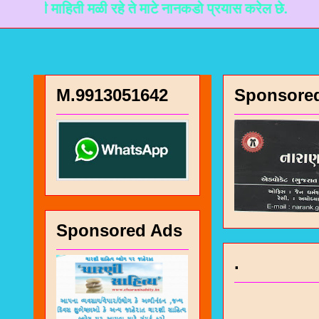
िती मळी रहे ते माटे नानकडो प्रयास करेल छे.
M.9913051642
Sponsore
Sponsored Ads
.