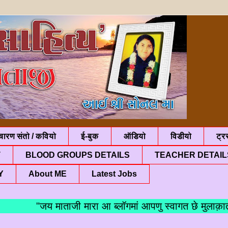
चारण संतो / कवियो
ई-बुक
ऑडियो
विडीयो
ट्रस
T
BLOOD GROUPS DETAILS
TEACHER DETAIL
Y
About ME
Latest Jobs
"जय माताजी मारा आ ब्लॉगमां आपणु स्वागत छे मुलाक़ात बद