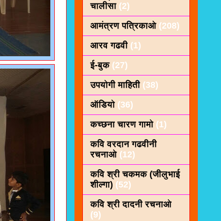
चालीसा
(2)
आमंत्रण पत्रिकाओ
(208)
आरव गढवी
(1)
ई-बुक
(27)
उपयोगी माहिती
(38)
ऑडियो
(36)
कच्छना चारण गामो
(1)
कवि वरदान गढवीनी
रचनाओ
(12)
कवि श्री चकमक (जीलुभाई
शील्गा)
(52)
कवि श्री दादनी रचनाओ
(9)