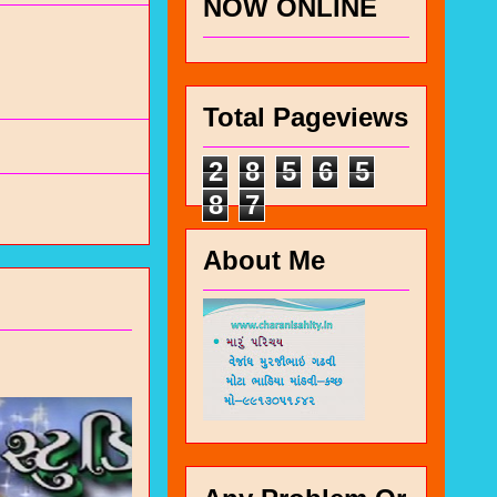
NOW ONLINE
Total Pageviews
2
8
5
6
5
8
7
About Me