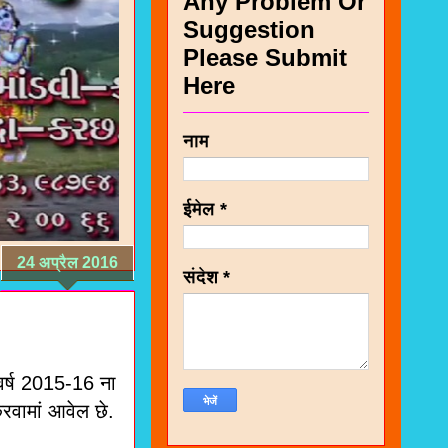
Any Problem Or
Suggestion
Please Submit
Here
नाम
ईमेल
*
24 अप्रैल 2016
संदेश
*
 वर्ष 2015-16 ना
करवामां आवेल छे.