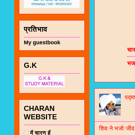
प्रतिभाव
चा
My guestbook
भज
जो
G.K
जनर
चा
नं
पद्म
CHARAN
WEBSITE
शिव ने भजो जीव
मैं चारण हूँ