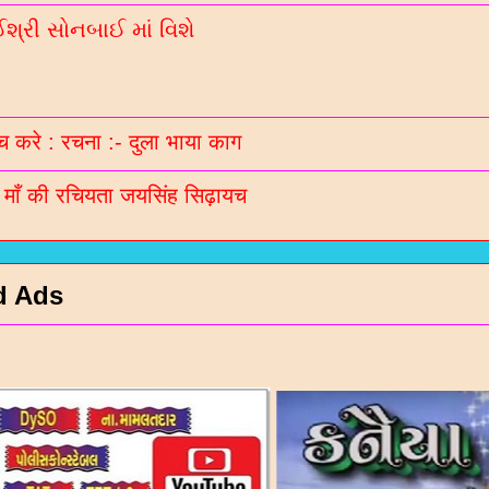
્રી સોનબાઈ માં વિશે
 करे : रचना :- दुला भाया काग
ी माँ की रचियता जयसिंह सिढ़ायच
d Ads