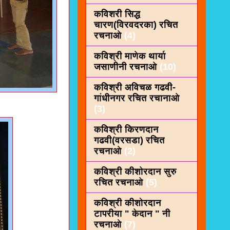
कविशरी सिद्ध
चारण(विरवदरका) रचित
रचनाओ
(4)
कविश्री माणेक थार्या
जसाणीनी रचनाओ
(10)
कविश्री अविचळ गढवी-
गांधीनगर रचित रचानाओ
(3)
कविश्री किरणदान
गढवी(वरसडा) रचित
रचनाओ
(2)
कविश्री कीशाेरदान सुरु
रचित रचनाओ
(5)
कविश्री कीशोरदान
टापरीया " केदान " नी
रचनाओ
(7)