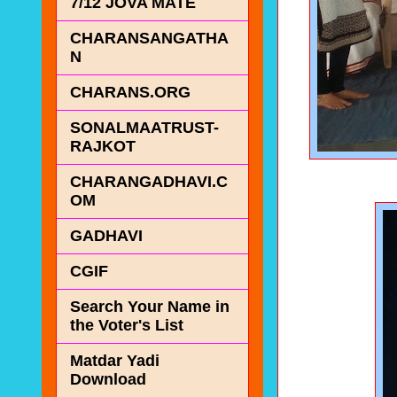
7/12 JOVA MATE
CHARANSANGATHA
N
CHARANS.ORG
SONALMAATRUST-
RAJKOT
CHARANGADHAVI.C
OM
GADHAVI
CGIF
Search Your Name in
the Voter's List
Matdar Yadi
Download