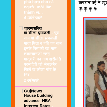
phù hợp cho cả
करशनभाई ने खू
người mới lẫn
💐💐💐💐
thành vi...
4 महीने पहले
चारणशक्ति
मां शीला झणकली
-
पूरा
नाम मां शीला झणकली
माता पिता व पति का नाम
इनके पिताजी का नाम
शंकरदानजी रतनू
मातृश्री का नाम श्रीमति
पदमादेवी जो जैसलमेर
जिलें के कोडा गांव के
निव...
2 वर्ष पहले
GujNews
House building
advance- HBA
Interest Rates
-