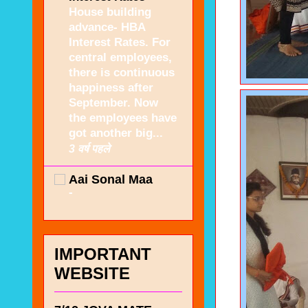
House building
advance- HBA
Interest Rates. For
central employees,
there is continuous
happiness after
September. Now
the employees have
got another big...
3 वर्ष पहले
Aai Sonal Maa
-
IMPORTANT
WEBSITE