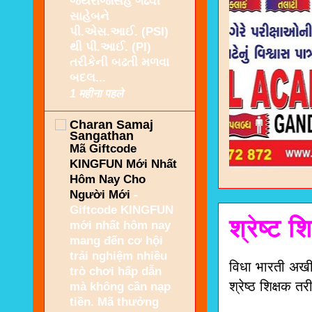
જયરાજસિંહ ગઢવી
સાહેબને
પી.એસ.આઈ. (PSI)
થી પી.આઈ. (PI)
તરીકેની બઢતી મળવા
બદલ...
1 महीना पहले
Charan Samaj
Sangathan
Mã Giftcode
KINGFUN Mới Nhất
Hôm Nay Cho
Người Mới
-
Giftcode KINGFUN
श्रेष्ट श
mới nhất hôm nay
mang đến cơ hội
trải nghiệm nhiều
विधा भारती अखील
trò chơi hấp dẫn
श्रेष्ठ शिक्षक त
mà không cần nạp
tiền. Mã thưởng