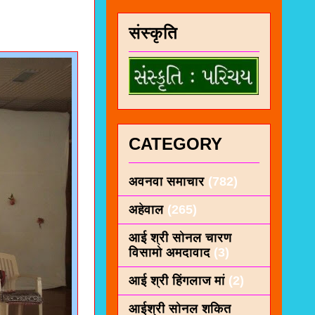
संस्कृति
CATEGORY
अवनवा समाचार
(782)
अहेवाल
(265)
आई श्री सोनल चारण
विसामो अमदावाद
(3)
आई श्री हिंगलाज मां
(2)
आईश्री सोनल शकित