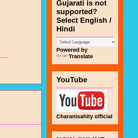
Gujarati is not
supported?
Select English /
Hindi
Powered by
Translate
YouTube
Charanisahity official