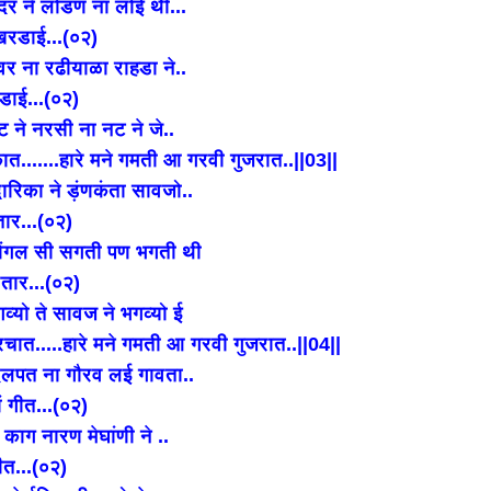
 पादर ने लोडण नां लोई थी...
खरडाई...(०२)
 कुंवर ना रढीयाळा राहडा ने..
रडाई...(०२)
ट ने नरसी ना नट ने जे..
ात.......हारे मने गमती आ गरवी गुजरात..||03||
्वारिका ने ड़ंणकंता सावजो..
ार...(०२)
 मोंगल सी सगती पण भगती थी
तार...(०२)
जगव्यो ते सावज ने भगव्यो ई
ात.....हारे मने गमती आ गरवी गुजरात..||04||
े दलपत ना गौरव लई गावता..
ं गीत...(०२)
ुल काग नारण मेघांणी ने ..
ीत...(०२)