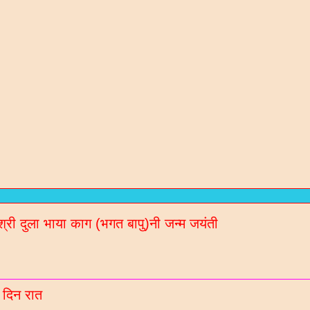
रण संतो / कविओ
न / गरबा वगेरे Mp3
श्री दुला भाया काग (भगत बापु)नी जन्म जयंती
गीदान गढवी (चडीया) रचित रचनाओ
ल नॉलेज / मटीरीयल्स / भरती माहिती माटे
रणी साहित्य ब्लॉगना अपडेट Whatsaap पर मेळववा माटे आ
 दिन रात
बर 9913051642 आपना गृपमां ऐड करो