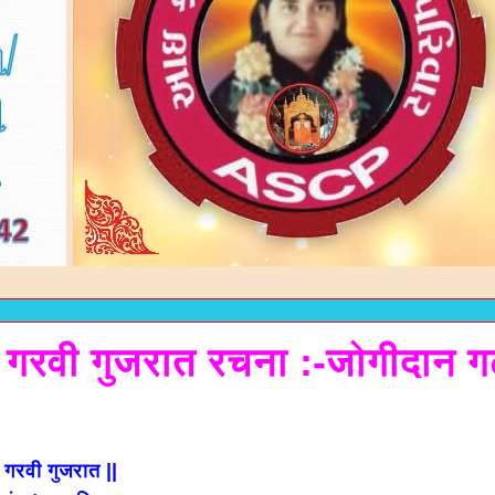
गरवी गुजरात रचना :-जोगीदान ग
गरवी गुजरात ||