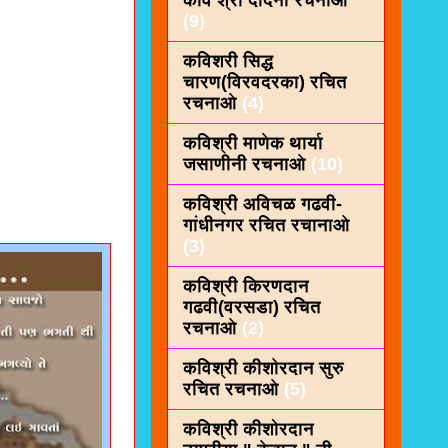
कवि श्री दादनी रचनाओ
(9)
कविशरी सिद्ध
चारण(विरवदरका) रचित
रचनाओ
(4)
कविश्री माणेक थार्या
जसाणीनी रचनाओ
(10)
कविश्री अविचळ गढवी-
गांधीनगर रचित रचानाओ
(3)
कविश्री किरणदान
गढवी(वरसडा) रचित
रचनाओ
(2)
कविश्री कीशाेरदान सुरु
रचित रचनाओ
(5)
कविश्री कीशोरदान