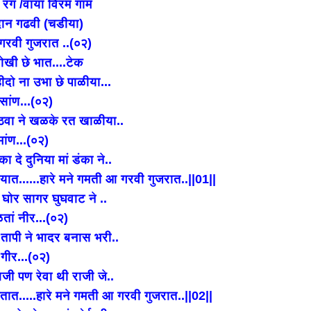
 रंग /वाया विरम गाम
ान गढवी (चडीया)
गरवी गुजरात ..(०२)
नोखी छे भात....टेक
सहीदो ना उभा छे पाळीया...
सांण...(०२)
 जेठवा ने खळके रत खाळीया..
ांण...(०२)
बंका दे दुनिया मां डंका ने..
ीयात......हारे मने गमती आ गरवी गुजरात..||01||
घुर घोर सागर घुघवाट ने ..
तां नीर...(०२)
ी तापी ने भादर बनास भरी..
गीर...(०२)
जी पण रेवा थी राजी जे..
ात.....हारे मने गमती आ गरवी गुजरात..||02||