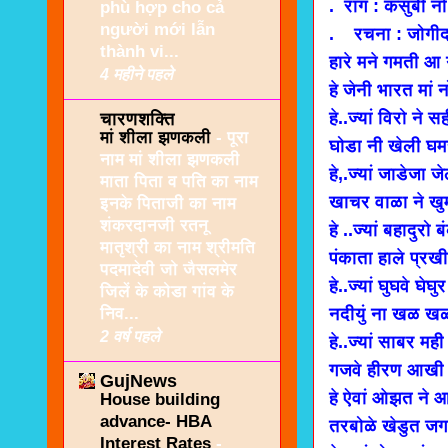
. राग : कसुंबी नो
phù hợp cho cả
người mới lẫn
. रचना : जोगीद
thành vi...
हारे मने गमती आ 
4 महीने पहले
हे जेनी भारत मां 
हे..ज्यां विरो ने 
चारणशक्ति
मां शीला झणकली
-
पूरा
घोडा नी खेली घम
नाम मां शीला झणकली
हे,.ज्यां जाडेजा
माता पिता व पति का नाम
खाचर वाळा ने खुम
इनके पिताजी का नाम
शंकरदानजी रतनू
हे ..ज्यां बहादुरो 
मातृश्री का नाम श्रीमति
पंकाता हाले प्रख
पदमादेवी जो जैसलमेर
हे..ज्यां घुघवे घे
जिलें के कोडा गांव के
निव...
नदीयुं ना खळ खळ
2 वर्ष पहले
हे..ज्यां साबर मह
गजवे हीरण आखी 
GujNews
हे ऐवां ओझत ने आ
House building
advance- HBA
तरबोळे खेडुत जगत
Interest Rates
-