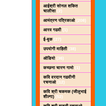
आईश्री सोनल शकित
चालीसा
(2)
आमंत्रण पत्रिकाओ
(208)
आरव गढवी
(1)
ई-बुक
(27)
उपयोगी माहिती
(38)
ऑडियो
(36)
कच्छना चारण गामो
(1)
कवि वरदान गढवीनी
रचनाओ
(12)
कवि श्री चकमक (जीलुभाई
शील्गा)
(52)