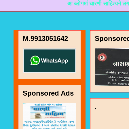
आ ब्लोगमां चारणी साहित्यने लगती माहिती म
M.9913051642
Sponsore
Sponsored Ads
.