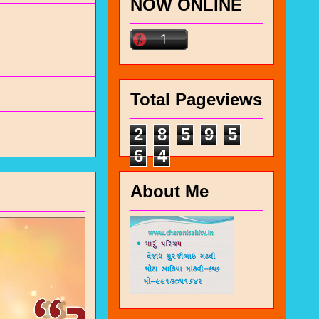
NOW ONLINE
Total Pageviews
2
8
5
9
5
6
4
About Me