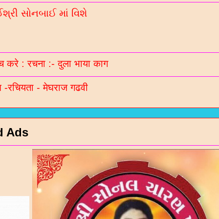
્રી સોનબાઈ માં વિશે
 करे : रचना :- दुला भाया काग
-रचियता - मेघराज गढवी
d Ads