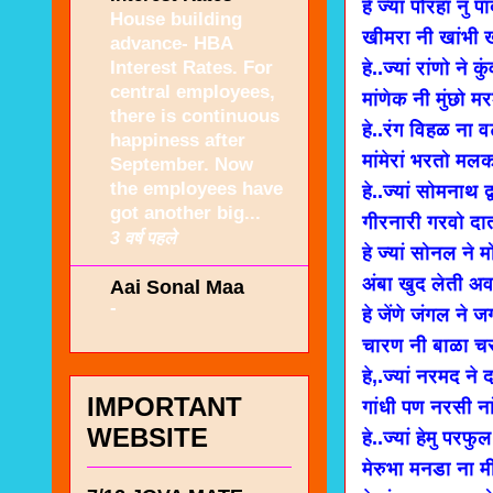
हे ज्यां पोरहा नुं
House building
खीमरा नी खांभी 
advance- HBA
Interest Rates. For
हे..ज्यां रांणो ने
central employees,
मांणेक नी मुंछो म
there is continuous
हे..रंग विहळ ना व
happiness after
मांमेरां भरतो मलक
September. Now
the employees have
हे..ज्यां सोमनाथ द
got another big...
गीरनारी गरवो दात
3 वर्ष पहले
हे ज्यां सोनल ने
अंबा खुद लेती अव
Aai Sonal Maa
-
हे जेंणे जंगल ने 
चारण नी बाळा चरच
हे,.ज्यां नरमद न
IMPORTANT
गांधी पण नरसी ना
WEBSITE
हे..ज्यां हेमु परफ
मेरुभा मनडा ना म