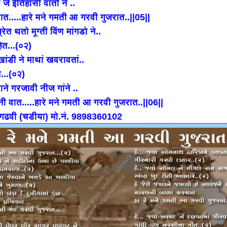
 जे ईतिहासी वातो ने ..
रात.....हारे मने गमती आ गरवी गुजरात..||05||
 प्रेत थतो मूग्ती विंण मांगडो ने..
ेत...(०२)
 खांडी ने माथां खवरावतां..
...(०२)
ने गरजावी नीज गांने ..
नी वात.....हारे मने गमती आ गरवी गुजरात..||06||
 गढवी (चडीया) मो.नं. 9898360102