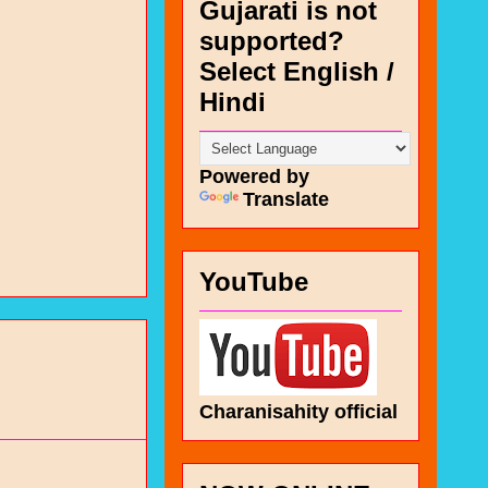
Gujarati is not
supported?
Select English /
Hindi
Powered by
Translate
YouTube
Charanisahity official