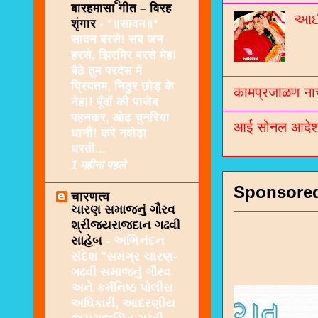
बारहमासा गीत – विरह
આઈશ
शृंगार
-
*॥सावन॥*
सावन बरसे! सब जन
हरसे, झिरमिर बरसे मेह!
बैठे तुम परदेस में
प्रियतम, निठुर छोड़ के
कामप्रजाळण नाच
नेह!! बूँदों की पाजेब
पहनकर, ओढ़ चुनरिया
आई सोनल आदेश 
धानी! करे नवोढ़ा
धरती...
1 महीना पहले
Sponsore
चारणत्व
ચારણ સમાજનું ગૌરવ
શ્રીજયરાજદાન ગઢવી
સાહેબ
-
અભિનંદન
સંદેશ "સમગ્ર ચારણ-
ગઢવી સમાજનું ગૌરવ
અને કર્મનિષ્ઠ પોલીસ
અધિકારી, આદરણીય