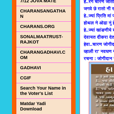
7/12 JOVA MATE
हे..रंग चारण जातो
जगवे छे रातो नी 
CHARANSANGATHA
हे..ज्यां प्रिति मां
N
होथल ने ओढा नुं ह
CHARANS.ORG
हे..ज्यां खांडणीये
SONALMAATRUST-
देवायत दीकरा देत
RAJKOT
हेवा..चारण जोगीदा
व्हाली रा' नवघण 
CHARANGADHAVI.C
OM
रचना : जोगीदान
GADHAVI
CGIF
Search Your Name in
the Voter's List
Matdar Yadi
Download