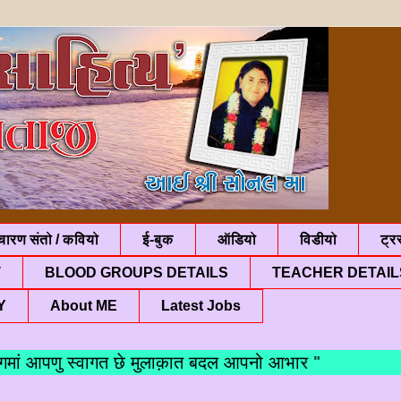
चारण संतो / कवियो
ई-बुक
ऑडियो
विडीयो
ट्रस
T
BLOOD GROUPS DETAILS
TEACHER DETAIL
Y
About ME
Latest Jobs
आपणु स्वागत छे मुलाक़ात बदल आपनो आभार "