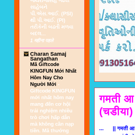
જયરાજસિંહ ગઢવી
સાહેબને
પી.એસ.આઈ. (PSI)
થી પી.આઈ. (PI)
તરીકેની બઢતી મળવા
બદલ...
1 महीना पहले
Charan Samaj
Sangathan
Mã Giftcode
KINGFUN Mới Nhất
Hôm Nay Cho
Người Mới
-
Giftcode KINGFUN
गमती आ 
mới nhất hôm nay
mang đến cơ hội
(चडीया)
trải nghiệm nhiều
trò chơi hấp dẫn
mà không cần nạp
... || गमती आ 
tiền. Mã thưởng