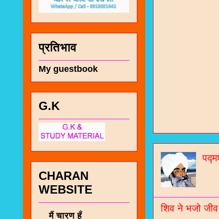
प्रतिभाव
My guestbook
G.K
चा
भज
पद्म
जो
CHARAN
जनर
WEBSITE
चा
शिव ने भजो जीव
मैं चारण हूँ
नं