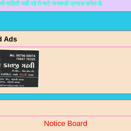
ळी रहे ते माटे नानकडो प्रयास करेल छे.
d Ads
Notice Board