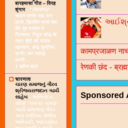
बारहमासा गीत – विरह
शृंगार
-
*॥सावन॥*
सावन बरसे! सब जन
આઈશ્રી
हरसे, झिरमिर बरसे मेह!
बैठे तुम परदेस में
प्रियतम, निठुर छोड़ के
नेह!! बूँदों की पाजेब
पहनकर, ओढ़ चुनरिया
कामप्रजाळण नाच 
धानी! करे नवोढ़ा
धरती...
रेणकी छंद - ब्रह्म
1 महीना पहले
चारणत्व
ચારણ સમાજનું ગૌરવ
શ્રીજયરાજદાન ગઢવી
Sponsored 
સાહેબ
-
અભિનંદન
સંદેશ "સમગ્ર ચારણ-
ગઢવી સમાજનું ગૌરવ
અને કર્મનિષ્ઠ પોલીસ
અધિકારી, આદરણીય