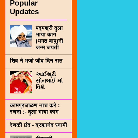
Popular
Updates
पद्मश्री दुला
भाया काग
(भगत बापु)नी
जन्म जयंती
शिव ने भजो जीव दिन रात
આઈશ્રી
સોનબાઈ માં
વિશે
कामप्रजाळण नाच करे :
रचना :- दुला भाया काग
रेणकी छंद - ब्रह्मानंद स्वामी