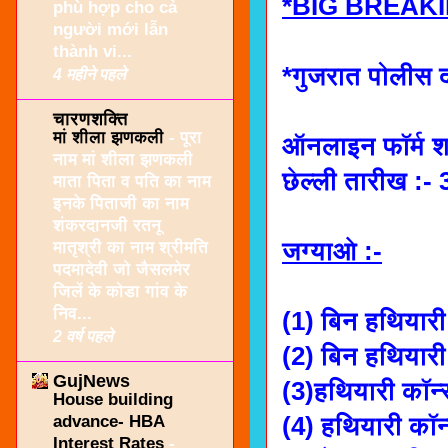
*BIG BREAK
phù hợp cho cả
người mới lẫn
thành vi...
*गुजरात पोलीस द
4 महीने पहले
चारणशक्ति
मां शीला झणकली
-
पूरा
ऑनलाइन फॉर्म श
नाम मां शीला झणकली
छेल्ली तारीख :-
माता पिता व पति का नाम
इनके पिताजी का नाम
शंकरदानजी रतनू
जग्याओ :-
मातृश्री का नाम श्रीमति
पदमादेवी जो जैसलमेर
जिलें के कोडा गांव के
निव...
(1) बिन हथियारी
2 वर्ष पहले
(2) बिन हथियारी 
GujNews
(3)हथियारी कॉन्
House building
advance- HBA
(4) हथियारी कॉन्
Interest Rates
-