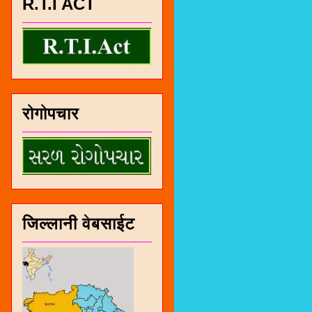
R.T.I ACT
रोगोपचार
जिल्लानी वेबसाईट