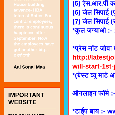
(5) ऐस.आर.पी कॉ
House building
advance- HBA
(6) जेल सिपाई (प
Interest Rates. For
(7) जेल सिपाई (स
central employees,
there is continuous
*कुल जग्याओ :-
happiness after
September. Now
the employees have
*प्रेस नॉट जोवा म
got another big...
3 वर्ष पहले
http://latest
will-start-1st
Aai Sonal Maa
-
*(बेस्ट व्यु म
ऑनलाइन फॉर्म :
IMPORTANT
WEBSITE
*टाईप बाय :- 