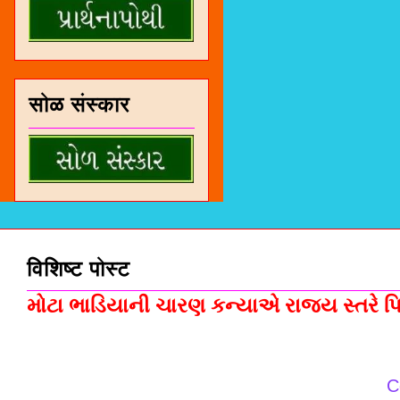
सोळ संस्कार
विशिष्ट पोस्ट
મોટા ભાડિયાની ચારણ કન્યાએ રાજ્ય સ્તરે પિસ
C