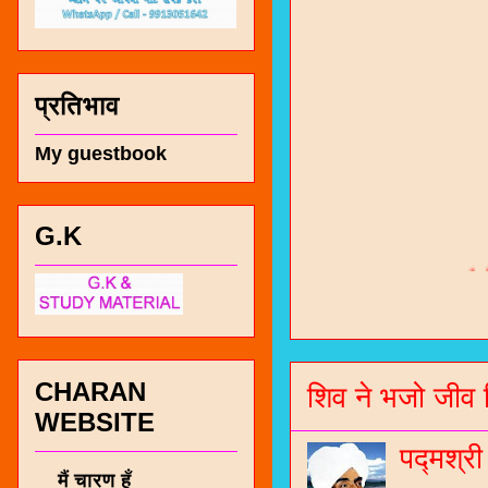
प्रतिभाव
My guestbook
G.K
चारण सं
भजन / गर
जोगीदान
जनरल नॉल
CHARAN
शिव ने भजो जीव 
WEBSITE
चारणी सा
पद्मश्र
नंबर 991
मैं चारण हूँ