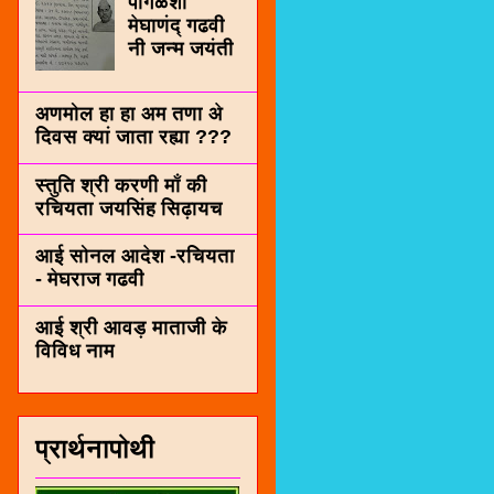
पींगळशी
मेघाणंद् गढवी
नी जन्म जयंती
अणमोल हा हा अम तणा अे
दिवस क्यां जाता रह्या ???
स्तुति श्री करणी माँ की
रचियता जयसिंह सिढ़ायच
आई सोनल आदेश -रचियता
- मेघराज गढवी
आई श्री आवड़ माताजी के
विविध नाम
प्रार्थनापोथी