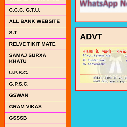
C.C.C. G.T.U.
ALL BANK WEBSITE
S.T
ADVT
RELVE TIKIT MATE
SAMAJ SURXA
KHATU
U.P.S.C.
G.P.S.C.
GSWAN
GRAM VIKAS
GSSSB