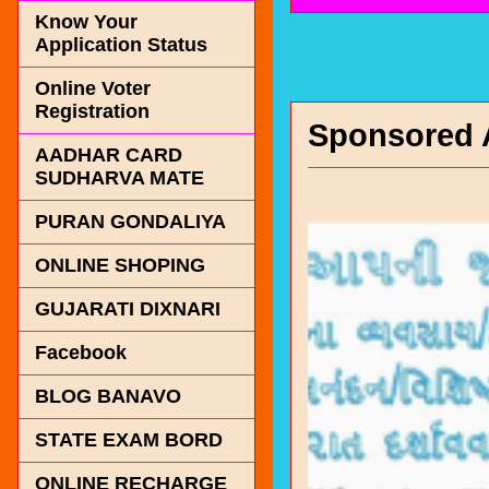
Know Your
Application Status
Online Voter
Registration
Sponsored 
AADHAR CARD
SUDHARVA MATE
PURAN GONDALIYA
ONLINE SHOPING
GUJARATI DIXNARI
Facebook
BLOG BANAVO
STATE EXAM BORD
ONLINE RECHARGE