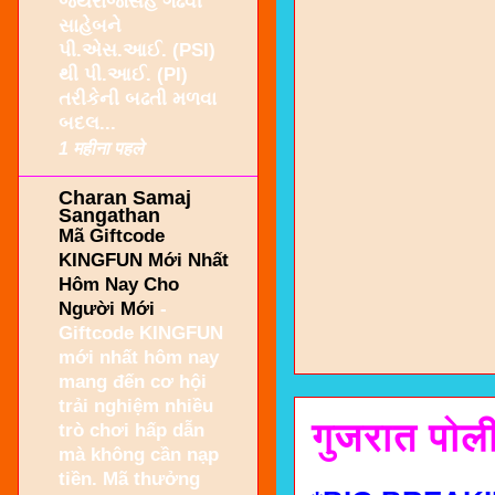
જયરાજસિંહ ગઢવી
સાહેબને
પી.એસ.આઈ. (PSI)
થી પી.આઈ. (PI)
તરીકેની બઢતી મળવા
બદલ...
1 महीना पहले
Charan Samaj
Sangathan
Mã Giftcode
KINGFUN Mới Nhất
Hôm Nay Cho
Người Mới
-
Giftcode KINGFUN
mới nhất hôm nay
mang đến cơ hội
trải nghiệm nhiều
गुजरात पोली
trò chơi hấp dẫn
mà không cần nạp
tiền. Mã thưởng