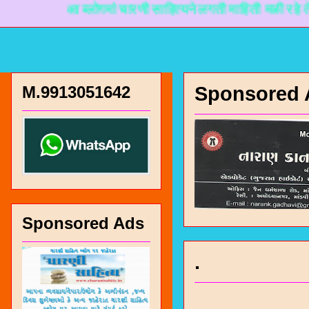
आ ब्लोगमां चारणी साहित्यने लगती माहिती मळी रहे ते माटे न
M.9913051642
Sponsored 
Sponsored Ads
.