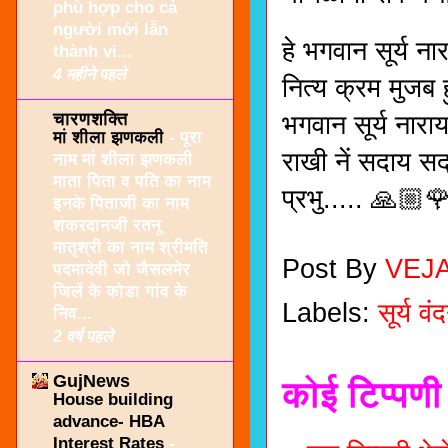
phù hợp cho cả
người mới lẫn
हे भगवान सूर्य 
thành vi...
4 महीने पहले
नित्य क्रम मुजब हुं
चारणशक्ति
भगवान सूर्य नार
मां शीला झणकली
-
पूरा
राखी नें सदाय स
नाम मां शीला झणकली
माता पिता व पति का नाम
प्रभु..... 🙏
इनके पिताजी का नाम
शंकरदानजी रतनू
मातृश्री का नाम श्रीमति
Post By
VEJ
पदमादेवी जो जैसलमेर
जिलें के कोडा गांव के
Labels:
सूर्य वं
निव...
2 वर्ष पहले
GujNews
कोई टिप्पणी 
House building
advance- HBA
Interest Rates
-