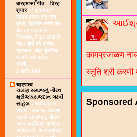
बारहमासा गीत – विरह
शृंगार
-
*॥सावन॥*
सावन बरसे! सब जन
આઈશ્રી
हरसे, झिरमिर बरसे मेह!
बैठे तुम परदेस में
प्रियतम, निठुर छोड़ के
नेह!! बूँदों की पाजेब
पहनकर, ओढ़ चुनरिया
कामप्रजाळण नाच 
धानी! करे नवोढ़ा
धरती...
स्तुति श्री करणी
1 महीना पहले
चारणत्व
ચારણ સમાજનું ગૌરવ
શ્રીજયરાજદાન ગઢવી
Sponsored 
સાહેબ
-
અભિનંદન
સંદેશ "સમગ્ર ચારણ-
ગઢવી સમાજનું ગૌરવ
અને કર્મનિષ્ઠ પોલીસ
અધિકારી, આદરણીય