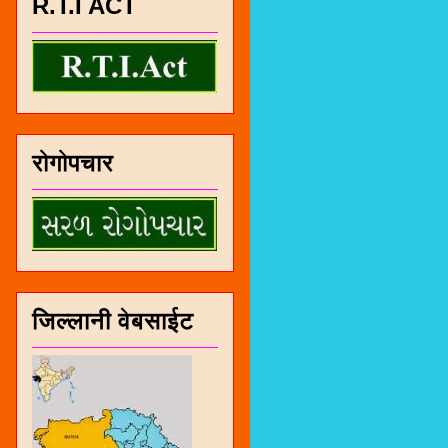
R.T.I ACT
रोगोपचार
जिल्लानी वेबसाईट