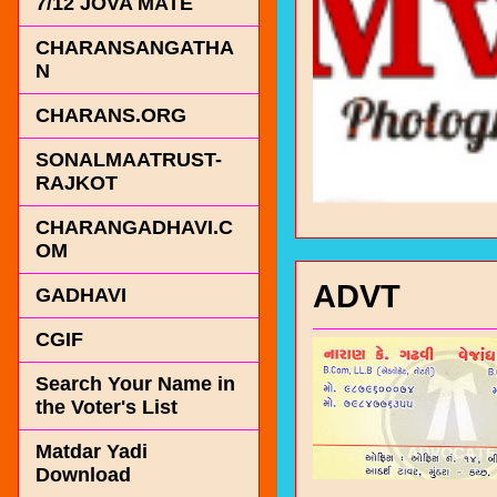
7/12 JOVA MATE
CHARANSANGATHA
N
CHARANS.ORG
SONALMAATRUST-
RAJKOT
CHARANGADHAVI.C
OM
ADVT
GADHAVI
CGIF
Search Your Name in
the Voter's List
Matdar Yadi
Download