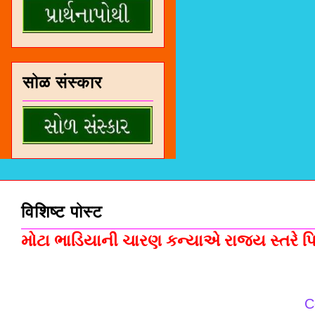
सोळ संस्कार
विशिष्ट पोस्ट
મોટા ભાડિયાની ચારણ કન્યાએ રાજ્ય સ્તરે પિસ
C