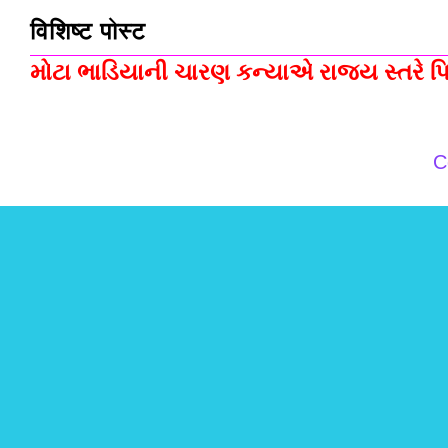
विशिष्ट पोस्ट
મોટા ભાડિયાની ચારણ કન્યાએ રાજ્ય સ્તરે પિસ
C