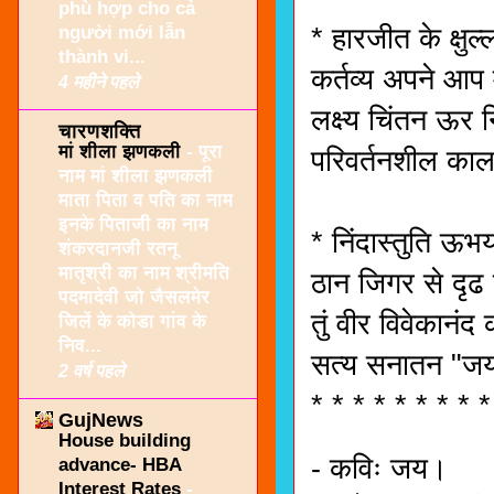
phù hợp cho cả
người mới lẫn
* हारजीत के क्षु
thành vi...
कर्तव्य अपने आप 
4 महीने पहले
लक्ष्य चिंतन ऊर 
चारणशक्ति
मां शीला झणकली
-
पूरा
परिवर्तनशील का
नाम मां शीला झणकली
माता पिता व पति का नाम
इनके पिताजी का नाम
* निंदास्तुति ऊभ
शंकरदानजी रतनू
मातृश्री का नाम श्रीमति
ठान जिगर से दृढ 
पदमादेवी जो जैसलमेर
तुं वीर विवेकानं
जिलें के कोडा गांव के
निव...
सत्य सनातन "जय"
2 वर्ष पहले
* * * * * * * * *
GujNews
House building
- कविः जय।
advance- HBA
Interest Rates
-