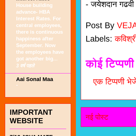
- जयेशदान गढवी
House building
advance- HBA
Interest Rates. For
Post By
VEJ
central employees,
there is continuous
Labels:
कविश्
happiness after
September. Now
the employees have
got another big...
कोई टिप्पणी 
3 वर्ष पहले
Aai Sonal Maa
एक टिप्पणी भेजे
-
IMPORTANT
नई पोस्ट
WEBSITE