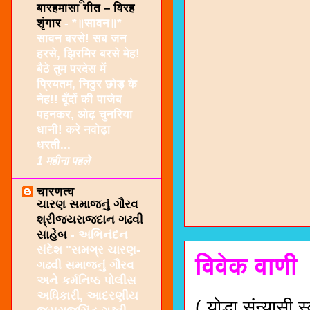
बारहमासा गीत – विरह
शृंगार
-
*॥सावन॥*
सावन बरसे! सब जन
हरसे, झिरमिर बरसे मेह!
बैठे तुम परदेस में
प्रियतम, निठुर छोड़ के
नेह!! बूँदों की पाजेब
पहनकर, ओढ़ चुनरिया
धानी! करे नवोढ़ा
धरती...
1 महीना पहले
चारणत्व
ચારણ સમાજનું ગૌરવ
શ્રીજયરાજદાન ગઢવી
સાહેબ
-
અભિનંદન
સંદેશ "સમગ્ર ચારણ-
विवेक वाणी
ગઢવી સમાજનું ગૌરવ
અને કર્મનિષ્ઠ પોલીસ
અધિકારી, આદરણીય
( योद्धा संन्यासी 