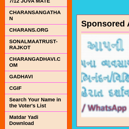
7/12 JOVA MATE
CHARANSANGATHA
N
Sponsored 
CHARANS.ORG
SONALMAATRUST-
RAJKOT
CHARANGADHAVI.C
OM
GADHAVI
CGIF
Search Your Name in
the Voter's List
Matdar Yadi
Download