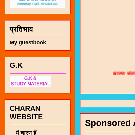
प्रतिभाव
My guestbook
चारण सं
G.K
भजन / गर
जोगीदान
जनरल नॉल
CHARAN
WEBSITE
चारणी सा
Sponsored 
नंबर 991
मैं चारण हूँ