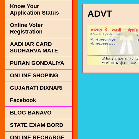
Know Your
ADVT
Application Status
Online Voter
Registration
AADHAR CARD
SUDHARVA MATE
PURAN GONDALIYA
ONLINE SHOPING
GUJARATI DIXNARI
Facebook
BLOG BANAVO
STATE EXAM BORD
ONLINE RECHARGE