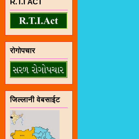
R.T.I ACT
रोगोपचार
जिल्लानी वेबसाईट