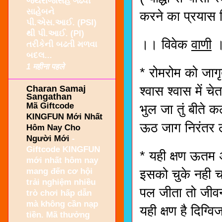
જયરાજસિંહ ગઢવી
સાહેબને
करने का प्रयास क
પી.એસ.આઈ. (PSI)
થી પી.આઈ. (PI)
।। विवेक
वाणी
તરીકેની બઢતી મળવા
બદલ...
1 महीना पहले
* रोमरोम को जागृ
Charan Samaj
श्वास श्वास में
Sangathan
Mã Giftcode
भुल जा तुं बीते
KINGFUN Mới Nhất
ऊठ जाग निरंतर लक
Hôm Nay Cho
Người Mới
-
Giftcode KINGFUN
* यही क्षण ऊतम 
mới nhất hôm nay
mang đến cơ hội
इसको चुके नही 
trải nghiệm nhiều
पल जीता तो जीव
trò chơi hấp dẫn
mà không cần nạp
यही क्षण है दिग्
tiền. Mã thưởng