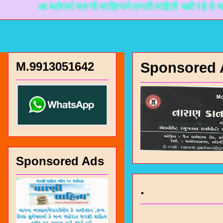
आ ब्लोगमां चारणी साहित्यने लगती माहिती मळी रहे ते माटे नान
M.9913051642
Sponsored 
Sponsored Ads
.