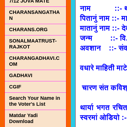
7/12 JOVA MATE
नाम ::- थार
CHARANSANGATHA
पितानुं नाम ::-
N
मातानुं नाम ::- द
CHARANS.ORG
जन्म ::- वि.
SONALMAATRUST-
अवशान ::- संव
RAJKOT
CHARANGADHAVI.C
OM
वधारे माहिती माट
GADHAVI
चारण संत कविश्
CGIF
Search Your Name in
the Voter's List
थार्या भगत रचित
Matdar Yadi
स्वरमां ओडियो :
Download