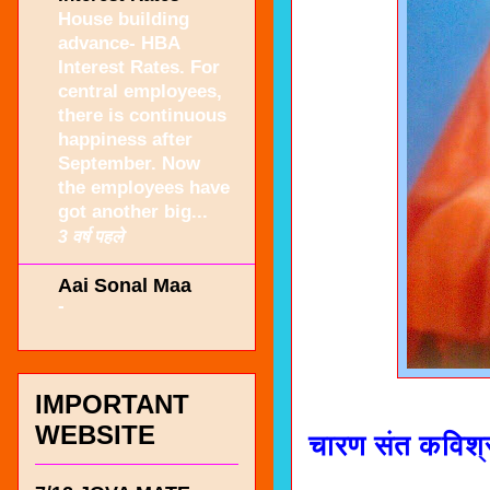
House building
advance- HBA
Interest Rates. For
central employees,
there is continuous
happiness after
September. Now
the employees have
got another big...
3 वर्ष पहले
Aai Sonal Maa
-
IMPORTANT
WEBSITE
चारण संत कविश्री