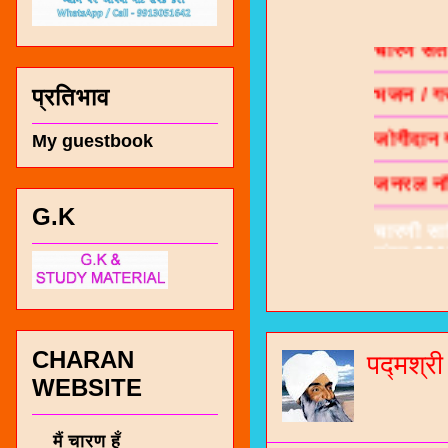
चारण सं
भजन / गर
प्रतिभाव
जोगीदान
My guestbook
जनरल नॉल
चारणी सा
G.K
नंबर 991
CHARAN
पद्मश्र
WEBSITE
मैं चारण हूँ