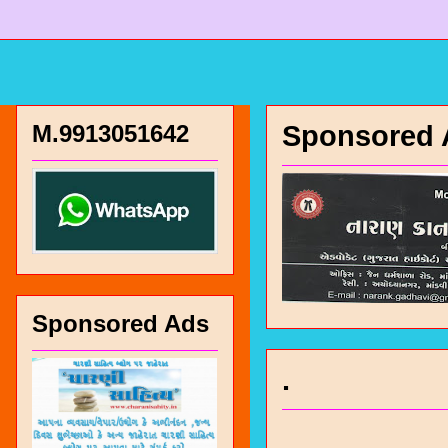
M.9913051642
Sponsored 
Sponsored Ads
.