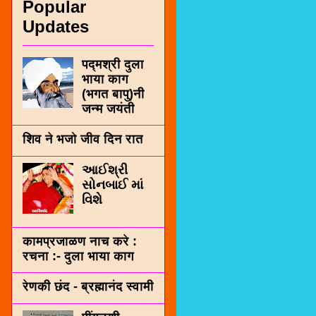
Popular
Updates
पद्मश्री दुला
भाया काग
(भगत बापु)नी
जन्म जयंती
शिव ने भजो जीव दिन रात
આઈશ્રી
સોનબાઈ માં
વિશે
कामप्रजाळण नाच करे :
रचना :- दुला भाया काग
रेणकी छंद - ब्रह्मानंद स्वामी