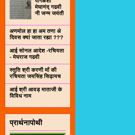
पींगळशी
मेघाणंद् गढवी
नी जन्म जयंती
अणमोल हा हा अम तणा अे
दिवस क्यां जाता रह्या ???
आई सोनल आदेश -रचियता
- मेघराज गढवी
स्तुति श्री करणी माँ की
रचियता जयसिंह सिढ़ायच
आई श्री आवड़ माताजी के
विविध नाम
प्रार्थनापोथी