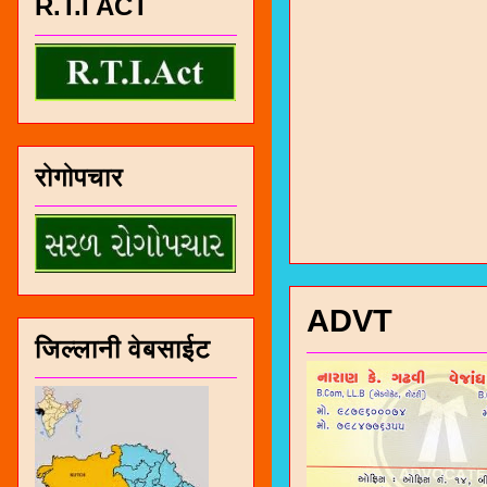
R.T.I ACT
रोगोपचार
ADVT
जिल्लानी वेबसाईट