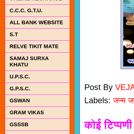
C.C.C. G.T.U.
ALL BANK WEBSITE
S.T
RELVE TIKIT MATE
SAMAJ SURXA
KHATU
U.P.S.C.
Post By
VEJ
G.P.S.C.
Labels:
जन्म ज
GSWAN
GRAM VIKAS
कोई टिप्पणी 
GSSSB