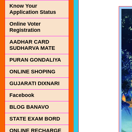
Know Your
Application Status
Online Voter
Registration
AADHAR CARD
SUDHARVA MATE
PURAN GONDALIYA
ONLINE SHOPING
GUJARATI DIXNARI
Facebook
BLOG BANAVO
STATE EXAM BORD
ONLINE RECHARGE