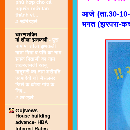
phù hợp cho cả
người mới lẫn
आजे (ता.30-10-
thành vi...
4 महीने पहले
भगत (झरपरा-कच्
चारणशक्ति
मां शीला झणकली
-
पूरा
नाम मां शीला झणकली
माता पिता व पति का नाम
इनके पिताजी का नाम
शंकरदानजी रतनू
मातृश्री का नाम श्रीमति
पदमादेवी जो जैसलमेर
जिलें के कोडा गांव के
निव...
2 वर्ष पहले
GujNews
House building
advance- HBA
Interest Rates
-