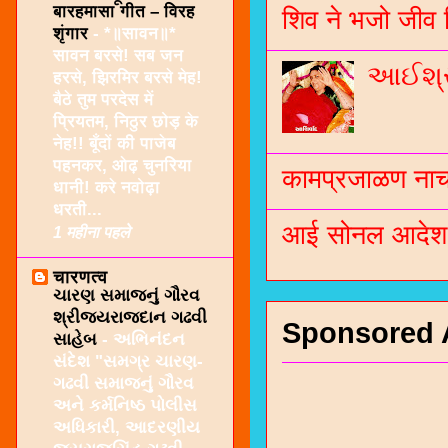
बारहमासा गीत – विरह
शिव ने भजो जीव 
शृंगार
-
*॥सावन॥*
सावन बरसे! सब जन
આઈશ્રી
हरसे, झिरमिर बरसे मेह!
बैठे तुम परदेस में
प्रियतम, निठुर छोड़ के
नेह!! बूँदों की पाजेब
पहनकर, ओढ़ चुनरिया
कामप्रजाळण नाच 
धानी! करे नवोढ़ा
धरती...
आई सोनल आदेश -
1 महीना पहले
चारणत्व
ચારણ સમાજનું ગૌરવ
શ્રીજયરાજદાન ગઢવી
Sponsored 
સાહેબ
-
અભિનંદન
સંદેશ "સમગ્ર ચારણ-
ગઢવી સમાજનું ગૌરવ
અને કર્મનિષ્ઠ પોલીસ
અધિકારી, આદરણીય