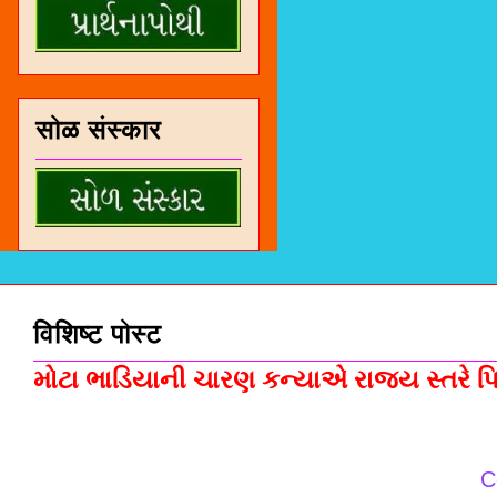
सोळ संस्कार
विशिष्ट पोस्ट
મોટા ભાડિયાની ચારણ કન્યાએ રાજ્ય સ્તરે પિસ
C