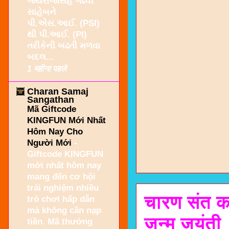
જયરાજસિંહ ગઢવી
સાહેબને
પી.એસ.આઈ. (PSI)
થી પી.આઈ. (PI)
તરીકેની બઢતી મળવા
બદલ...
1 महीना पहले
Charan Samaj
Sangathan
Mã Giftcode
KINGFUN Mới Nhất
Hôm Nay Cho
Người Mới
-
Giftcode KINGFUN
mới nhất hôm nay
mang đến cơ hội
trải nghiệm nhiều
चारण संत कव
trò chơi hấp dẫn
mà không cần nạp
जन्म जयंती
tiền. Mã thưởng