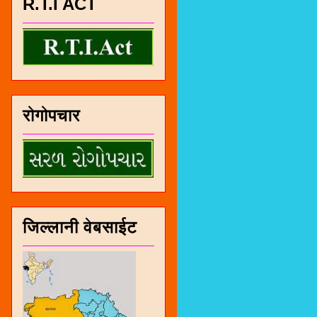
R.T.I ACT
रोगोपचार
जिल्लानी वेबसाईट