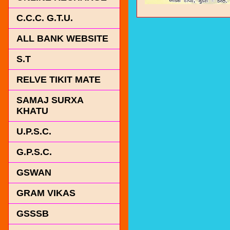
C.C.C. G.T.U.
ALL BANK WEBSITE
S.T
RELVE TIKIT MATE
SAMAJ SURXA
KHATU
U.P.S.C.
G.P.S.C.
GSWAN
GRAM VIKAS
GSSSB