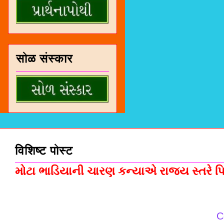
सोळ संस्कार
विशिष्ट पोस्ट
મોટા ભાડિયાની ચારણ કન્યાએ રાજ્ય સ્તરે પિસ
C