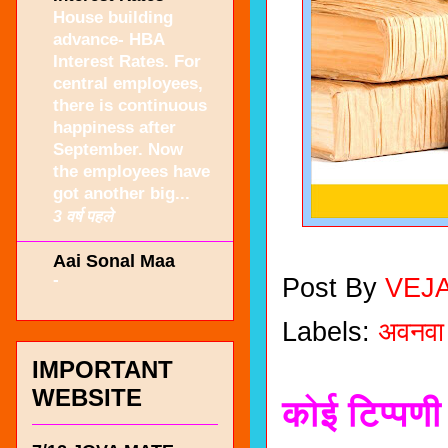
House building
advance- HBA
Interest Rates. For
central employees,
there is continuous
happiness after
September. Now
the employees have
got another big...
3 वर्ष पहले
Aai Sonal Maa
-
Post By
VEJ
Labels:
अवनवा
IMPORTANT
WEBSITE
कोई टिप्पणी 