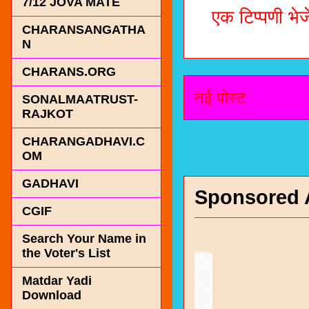
7/12 JOVA MATE
एक टिप्पणी भेजे
CHARANSANGATHA
N
CHARANS.ORG
नई पोस्ट
SONALMAATRUST-
RAJKOT
CHARANGADHAVI.C
OM
GADHAVI
Sponsored 
CGIF
Search Your Name in
the Voter's List
Matdar Yadi
Download