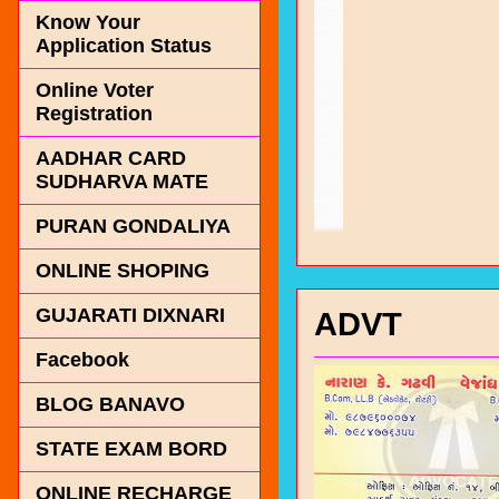
Know Your
Application Status
Online Voter
Registration
AADHAR CARD
SUDHARVA MATE
PURAN GONDALIYA
ONLINE SHOPING
GUJARATI DIXNARI
ADVT
Facebook
BLOG BANAVO
STATE EXAM BORD
ONLINE RECHARGE