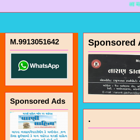
आ ब्लोगमां चा
M.9913051642
Sponsored 
Sponsored Ads
चारण सं
.
भजन / गर
जोगीदान