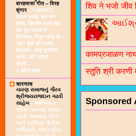
बारहमासा गीत – विरह
शिव ने भजो जीव 
शृंगार
-
*॥सावन॥*
सावन बरसे! सब जन
આઈશ્રી
हरसे, झिरमिर बरसे मेह!
बैठे तुम परदेस में
प्रियतम, निठुर छोड़ के
नेह!! बूँदों की पाजेब
पहनकर, ओढ़ चुनरिया
कामप्रजाळण नाच 
धानी! करे नवोढ़ा
धरती...
स्तुति श्री करणी
1 महीना पहले
चारणत्व
ચારણ સમાજનું ગૌરવ
શ્રીજયરાજદાન ગઢવી
Sponsored 
સાહેબ
-
અભિનંદન
સંદેશ "સમગ્ર ચારણ-
ગઢવી સમાજનું ગૌરવ
અને કર્મનિષ્ઠ પોલીસ
અધિકારી, આદરણીય