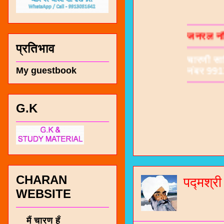
जनरल नॉल
चारणी सा
प्रतिभाव
नंबर 991
My guestbook
G.K
CHARAN
पद्मश्र
WEBSITE
मैं चारण हूँ