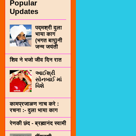
Popular
Updates
पद्मश्री दुला
भाया काग
(भगत बापु)नी
जन्म जयंती
शिव ने भजो जीव दिन रात
આઈશ્રી
સોનબાઈ માં
વિશે
कामप्रजाळण नाच करे :
रचना :- दुला भाया काग
रेणकी छंद - ब्रह्मानंद स्वामी