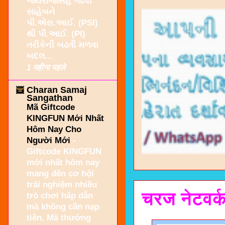
જયરાજસિંહ ગઢવી
સાહેબને
પી.એસ.આઈ. (PSI)
થી પી.આઈ. (PI)
તરીકેની બઢતી મળવા
બદલ...
1 महीना पहले
Charan Samaj
Sangathan
Mã Giftcode
KINGFUN Mới Nhất
Hôm Nay Cho
Người Mới
-
Giftcode KINGFUN
mới nhất hôm nay
mang đến cơ hội
trải nghiệm nhiều
चरज नेटवर्
trò chơi hấp dẫn
mà không cần nạp
tiền. Mã thưởng