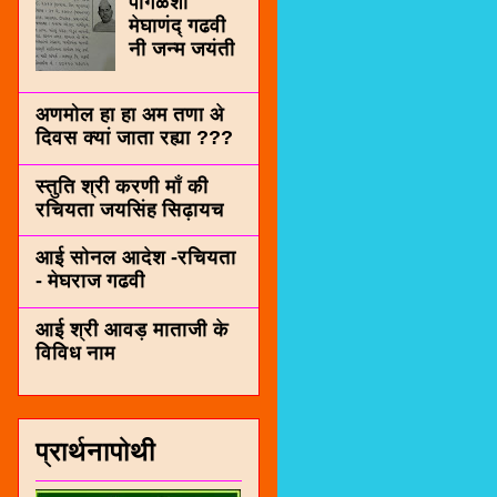
पींगळशी
मेघाणंद् गढवी
नी जन्म जयंती
अणमोल हा हा अम तणा अे
दिवस क्यां जाता रह्या ???
स्तुति श्री करणी माँ की
रचियता जयसिंह सिढ़ायच
आई सोनल आदेश -रचियता
- मेघराज गढवी
आई श्री आवड़ माताजी के
विविध नाम
प्रार्थनापोथी