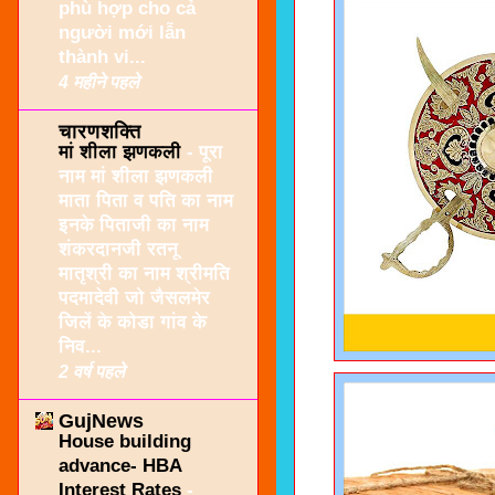
phù hợp cho cả
người mới lẫn
thành vi...
4 महीने पहले
चारणशक्ति
मां शीला झणकली
-
पूरा
नाम मां शीला झणकली
माता पिता व पति का नाम
इनके पिताजी का नाम
शंकरदानजी रतनू
मातृश्री का नाम श्रीमति
पदमादेवी जो जैसलमेर
जिलें के कोडा गांव के
निव...
2 वर्ष पहले
GujNews
House building
advance- HBA
Interest Rates
-