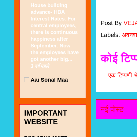
House building
advance- HBA
Interest Rates. For
Post By
VEJ
central employees,
there is continuous
Labels:
अवनवा
happiness after
September. Now
the employees have
कोई टिप्
got another big...
3 वर्ष पहले
एक टिप्पणी भे
Aai Sonal Maa
-
नई पोस्ट
IMPORTANT
WEBSITE