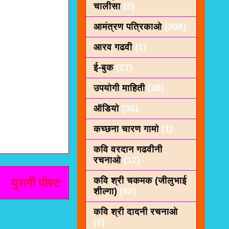
चालीसा
(2)
आमंत्रण पत्रिकाओ
(208)
आरव गढवी
(1)
ई-बुक
(27)
उपयोगी माहिती
(38)
ऑडियो
(36)
कच्छना चारण गामो
(1)
कवि वरदान गढवीनी
रचनाओ
(12)
कवि श्री चकमक (जीलुभाई
पुरानी पोस्ट
शील्गा)
(52)
कवि श्री दादनी रचनाओ
(9)