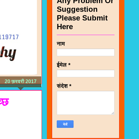
Any Problem Or
Suggestion
Please Submit
Here
नाम
ईमेल
*
20 फ़रवरी 2017
संदेश
*
्छ