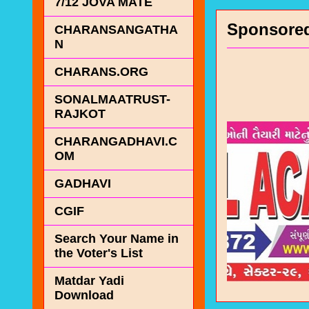
7/12 JOVA MATE
Sponsore
CHARANSANGATHA
N
CHARANS.ORG
SONALMAATRUST-
RAJKOT
CHARANGADHAVI.C
OM
GADHAVI
CGIF
Search Your Name in
the Voter's List
Matdar Yadi
Download