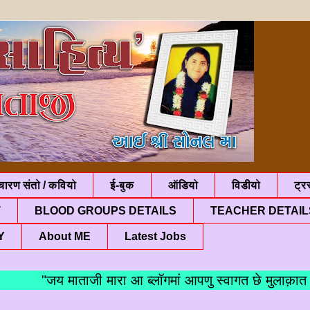
चारण संतो / कवियो
ई-बुक
ऑडियो
विडीयो
ट्रस
T
BLOOD GROUPS DETAILS
TEACHER DETAIL
Y
About ME
Latest Jobs
"जय माताजी मारा आ ब्लॉगमां आपणु स्वागत छे मुलाक़ात बद