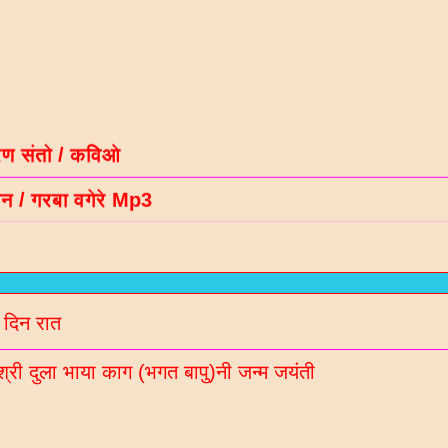
रण संतो / कविओ
न / गरबा वगेरे Mp3
गीदान गढवी (चडीया) रचित रचनाओ
ल नॉलेज / मटीरीयल्स / भरती माहिती माटे
रणी साहित्य ब्लॉगना अपडेट Whatsaap पर मेळववा माटे आ
बर 9913051642 आपना गृपमां ऐड करो
 दिन रात
श्री दुला भाया काग (भगत बापु)नी जन्म जयंती