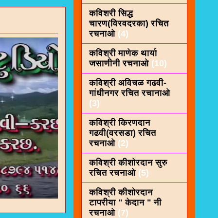
कविशरी सिद्ध
चारण(विरवदरका) रचित
रचनाओ
(4)
कविश्री माणेक थार्या
जसाणीनी रचनाओ
(10)
कविश्री अविचळ गढवी-
गांधीनगर रचित रचानाओ
(3)
कविश्री किरणदान
गढवी(वरसडा) रचित
रचनाओ
(2)
कविश्री कीशाेरदान सुरु
रचित रचनाओ
(5)
कविश्री कीशोरदान
टापरीया " केदान " नी
रचनाओ
(7)