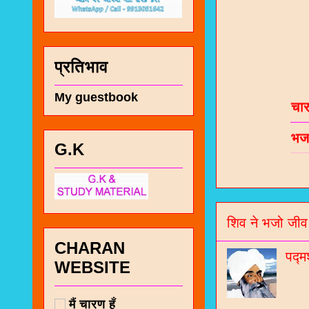
प्रतिभाव
चा
My guestbook
भज
जो
G.K
जनर
चा
नं
शिव ने भजो जीव
CHARAN
पद्म
WEBSITE
मैं चारण हूँ