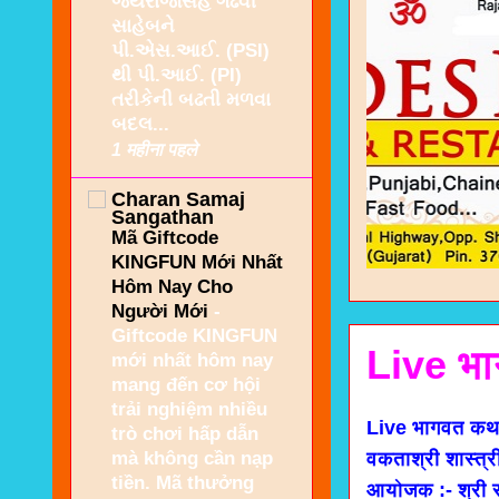
જયરાજસિંહ ગઢવી
સાહેબને
પી.એસ.આઈ. (PSI)
થી પી.આઈ. (PI)
તરીકેની બઢતી મળવા
બદલ...
1 महीना पहले
Charan Samaj
Sangathan
Mã Giftcode
KINGFUN Mới Nhất
Hôm Nay Cho
Người Mới
-
Giftcode KINGFUN
Live भा
mới nhất hôm nay
mang đến cơ hội
trải nghiệm nhiều
Live भागवत कथा 
trò chơi hấp dẫn
mà không cần nạp
वकताश्री शास्त्
tiền. Mã thưởng
आयोजक :- श्री र