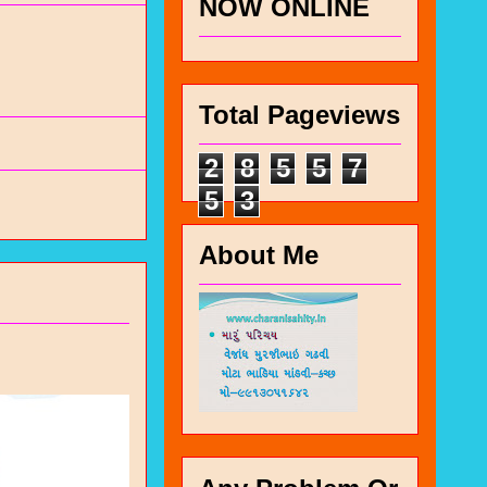
NOW ONLINE
Total Pageviews
2
8
5
5
7
5
3
About Me