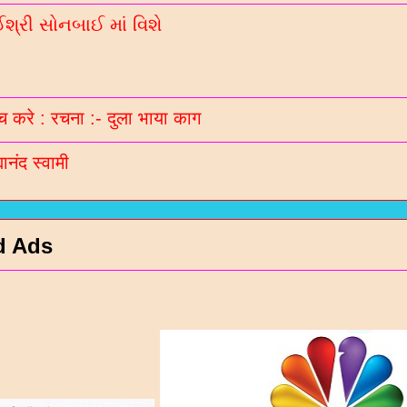
્રી સોનબાઈ માં વિશે
 करे : रचना :- दुला भाया काग
मानंद स्वामी
d Ads