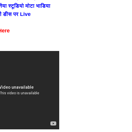
ैया स्टूडियो मोटा भाडिया
वी डीस पर Live
Here