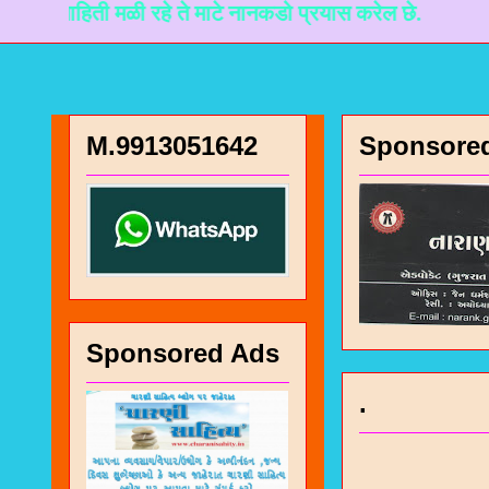
िती मळी रहे ते माटे नानकडो प्रयास करेल छे.
M.9913051642
Sponsore
Sponsored Ads
.