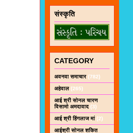
संस्कृति
CATEGORY
अवनवा समाचार
(782)
अहेवाल
(265)
आई श्री सोनल चारण
विसामो अमदावाद
(3)
आई श्री हिंगलाज मां
(2)
आईश्री सोनल शकित