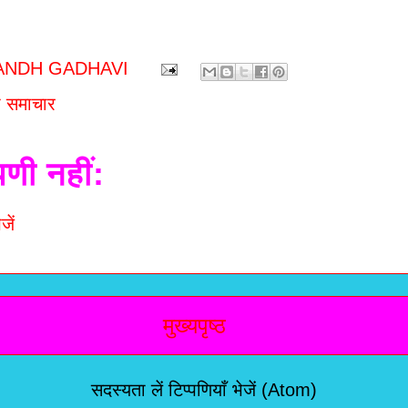
ANDH GADHAVI
 समाचार
पणी नहीं:
जें
मुख्यपृष्ठ
सदस्यता लें
टिप्पणियाँ भेजें (Atom)