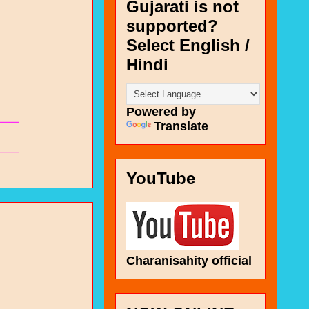
Gujarati is not
supported?
Select English /
Hindi
Powered by
Translate
YouTube
Charanisahity official