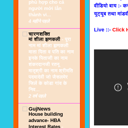
phù hợp cho cả
वीडियो बाय :- कन
người mới lẫn
यूट्यूब तथा मांड
thành vi...
4 महीने पहले
Live ::-
Click 
चारणशक्ति
मां शीला झणकली
-
पूरा
नाम मां शीला झणकली
माता पिता व पति का नाम
इनके पिताजी का नाम
शंकरदानजी रतनू
मातृश्री का नाम श्रीमति
पदमादेवी जो जैसलमेर
जिलें के कोडा गांव के
निव...
2 वर्ष पहले
GujNews
House building
advance- HBA
Interest Rates
-