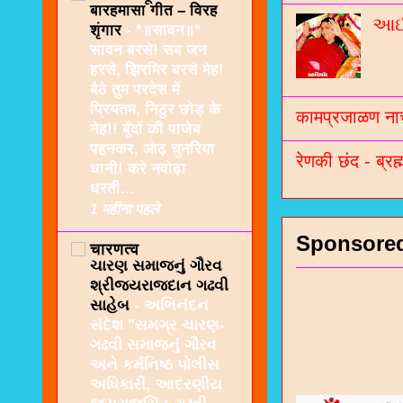
बारहमासा गीत – विरह
આઈશ
शृंगार
-
*॥सावन॥*
सावन बरसे! सब जन
हरसे, झिरमिर बरसे मेह!
बैठे तुम परदेस में
प्रियतम, निठुर छोड़ के
कामप्रजाळण नाच
नेह!! बूँदों की पाजेब
पहनकर, ओढ़ चुनरिया
रेणकी छंद - ब्रह्
धानी! करे नवोढ़ा
धरती...
1 महीना पहले
Sponsore
चारणत्व
ચારણ સમાજનું ગૌરવ
શ્રીજયરાજદાન ગઢવી
સાહેબ
-
અભિનંદન
સંદેશ "સમગ્ર ચારણ-
ગઢવી સમાજનું ગૌરવ
અને કર્મનિષ્ઠ પોલીસ
અધિકારી, આદરણીય