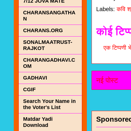
7/12 JOVA MATE
Labels:
कवि श
CHARANSANGATHA
N
कोई टिप्
CHARANS.ORG
SONALMAATRUST-
एक टिप्पणी भे
RAJKOT
CHARANGADHAVI.C
OM
GADHAVI
नई पोस्ट
CGIF
Search Your Name in
the Voter's List
Sponsore
Matdar Yadi
Download