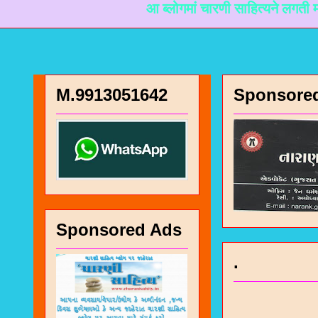
आ ब्लोगमां चारणी साहित्यने लगती माहिती मळी
M.9913051642
Sponsore
Sponsored Ads
.