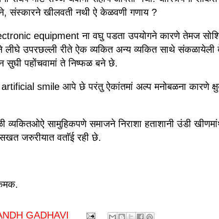
ने, संस्कारने खीलवती नथी ऐ केळवणी गणाय ?
Electronic equipment ना वघु पडता उपयोगने कारणे तेमज सोश
 लीघे उपरछल्ली रीते ऐक व्यकित अन्य व्यकित साथे संकळायेली द
 सुघी पहोंचवामां ते निष्फळ बने छे.
े artificial smile आपे छे परंतु ऐकांतमां अल्प मनोबळना कारणे क्ष
ळी व्यकितओऐ सामुहिकपणे समाजने निराशा हताशानी उंडी खीणमां
 सखत जरुरीयात वताॅई रही छे.
चकमक.
ANDH GADHAVI