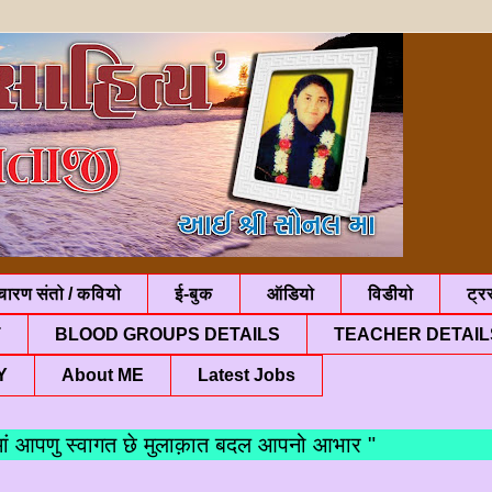
चारण संतो / कवियो
ई-बुक
ऑडियो
विडीयो
ट्रस
T
BLOOD GROUPS DETAILS
TEACHER DETAIL
Y
About ME
Latest Jobs
पणु स्वागत छे मुलाक़ात बदल आपनो आभार "