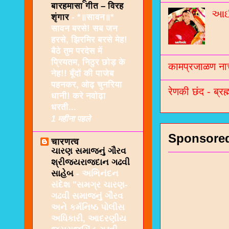
बारहमासा गीत – विरह
આઈશ
शृंगार
-
*॥सावन॥*
सावन बरसे! सब जन
हरसे, झिरमिर बरसे मेह!
बैठे तुम परदेस में
प्रियतम, निठुर छोड़ के
कामप्रजाळण नाच
नेह!! बूँदों की पाजेब
पहनकर, ओढ़ चुनरिया
रेणकी छंद - ब्रह्
धानी! करे नवोढ़ा
धरती...
1 महीना पहले
Sponsore
चारणत्व
ચારણ સમાજનું ગૌરવ
શ્રીજયરાજદાન ગઢવી
સાહેબ
-
અભિનંદન
સંદેશ "સમગ્ર ચારણ-
ગઢવી સમાજનું ગૌરવ
અને કર્મનિષ્ઠ પોલીસ
અધિકારી, આદરણીય