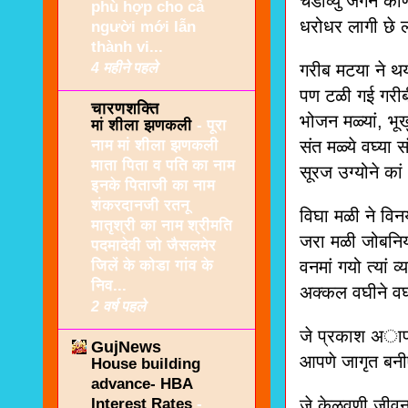
चडाव्युं जगने को
phù hợp cho cả
धरोधर लागी छे ल
người mới lẫn
thành vi...
4 महीने पहले
गरीब मटया ने थ
पण टळी गई गरीब
चारणशक्ति
भोजन मळ्यां, भूख
मां शीला झणकली
-
पूरा
नाम मां शीला झणकली
संत मळ्ये वघ्या स
माता पिता व पति का नाम
सूरज उग्योने का
इनके पिताजी का नाम
शंकरदानजी रतनू
विघा मळी ने विन
मातृश्री का नाम श्रीमति
जरा मळी जोबनिया
पदमादेवी जो जैसलमेर
जिलें के कोडा गांव के
वनमां गयो त्यां व
निव...
अक्कल वघीने वघ्
2 वर्ष पहले
जे प्रकाश अापण
GujNews
आपणे जागृत बनी
House building
advance- HBA
Interest Rates
-
जे केळवणी जीवन