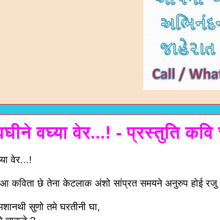
ीने वघ्या वेर...! - प्रस्तुति क
ा वेर...!
आ कविता छे तेना केटलाक अंशो सांप्रत समयने अनुरुप होई रजु कर
्मशानथी सुणो तमे घरतीनी घा,