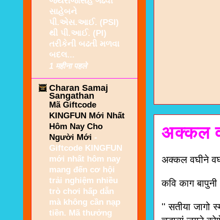
જયરાજસિંહ ગઢવી
સાહેબને
પી.એસ.આઈ. (PSI)
થી પી.આઈ. (PI)
તરીકેની બઢતી મળવા
બદલ...
1 महीना पहले
Charan Samaj
Sangathan
Mã Giftcode
KINGFUN Mới Nhất
Hôm Nay Cho
अक्कल वघ
Người Mới
-
Giftcode KINGFUN
mới nhất hôm nay
अक्कल वघीने वघ्य
mang đến cơ hội
trải nghiệm nhiều
कवि काग बापुनी 
trò chơi hấp dẫn
mà không cần nạp
'' सतीया जागो स
tiền. Mã thưởng