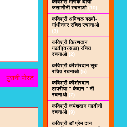
कविश्री माणेक थार्या
जसाणीनी रचनाओ
(10)
कविश्री अविचळ गढवी-
गांधीनगर रचित रचानाओ
(3)
कविश्री किरणदान
गढवी(वरसडा) रचित
रचनाओ
(2)
कविश्री कीशाेरदान सुरु
रचित रचनाओ
(5)
पुरानी पोस्ट
कविश्री कीशोरदान
टापरीया " केदान " नी
रचनाओ
(7)
कविश्री जयेशदान गढवीनी
रचनाओ
(9)
कविश्री डॉ प्रेम दान