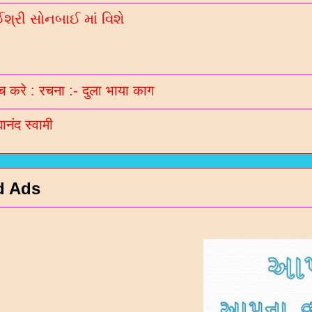
્રી સોનબાઈ માં વિશે
 करे : रचना :- दुला भाया काग
मानंद स्वामी
d Ads