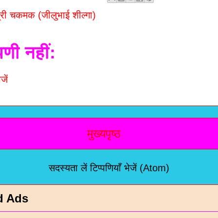
्री चकमक (जीलुभाई शील्गा)
पणी नहीं:
जें
मुख्यपृष्ठ
सदस्यता लें
टिप्पणियाँ भेजें (Atom)
d Ads