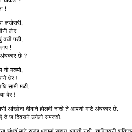
णे चाकडे ?
ा !
या लखेसरी,
ीनी ले'र
ुं वघी पडी,
ंताप !
ं अंघकार छे ?
य नो मळ्यो,
ने धेर !
्याघि सामी मळी,
या वेर !
ी आंखोना दीवाने होलवी नाखे ते आपणी माटे अंघकार छे.
ऐ ते ज दिवसने उगेलो समजवो.
ना संधषॅ माटे सज्ज थवामां सहाय आपती नथी. चारित्र्यनी शकित