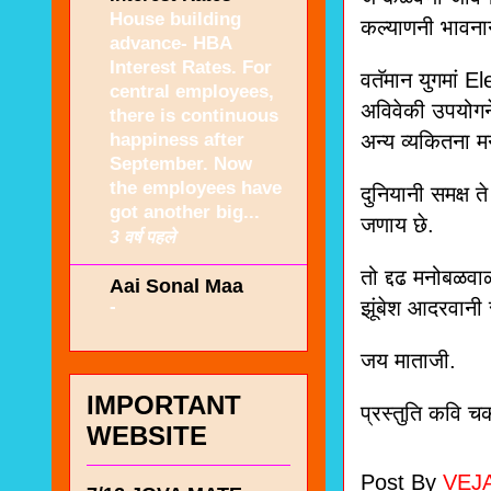
House building
कल्याणनी भावना
advance- HBA
Interest Rates. For
वतॅमान युगमां 
central employees,
अविवेकी उपयोगने
there is continuous
happiness after
अन्य व्यकितना मन
September. Now
the employees have
दुनियानी समक्ष त
got another big...
जणाय छे.
3 वर्ष पहले
तो द्दढ मनोबळवा
Aai Sonal Maa
-
झूंबेश आदरवानी
जय माताजी.
IMPORTANT
प्रस्तुति कवि 
WEBSITE
Post By
VEJ