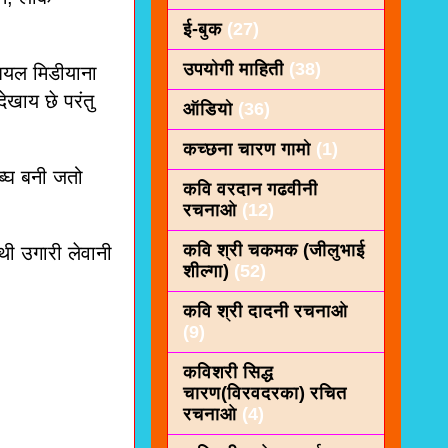
ई-बुक
(27)
उपयोगी माहिती
(38)
ियल मिडीयाना
ेखाय छे परंतु
ऑडियो
(36)
कच्छना चारण गामो
(1)
ुब्घ बनी जतो
कवि वरदान गढवीनी
रचनाओ
(12)
कवि श्री चकमक (जीलुभाई
थी उगारी लेवानी
शील्गा)
(52)
कवि श्री दादनी रचनाओ
(9)
कविशरी सिद्ध
चारण(विरवदरका) रचित
रचनाओ
(4)