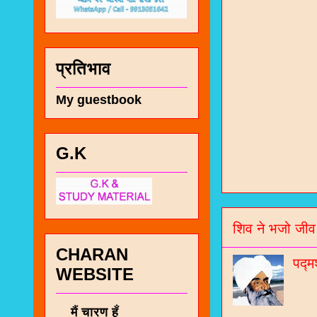
प्रतिभाव
My guestbook
G.K
चा
भज
शिव ने भजो जीव
जो
CHARAN
जनर
पद्म
WEBSITE
चा
नं
मैं चारण हूँ