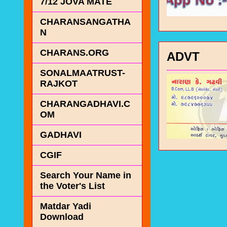
7/12 JOVA MATE
CHARANSANGATHA
N
CHARANS.ORG
ADVT
SONALMAATRUST-
RAJKOT
CHARANGADHAVI.C
OM
GADHAVI
CGIF
Search Your Name in
the Voter's List
Matdar Yadi
Download