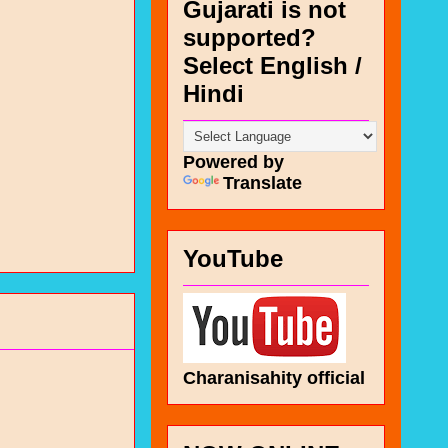
Gujarati is not
supported?
Select English /
Hindi
Powered by
Translate
YouTube
Charanisahity official