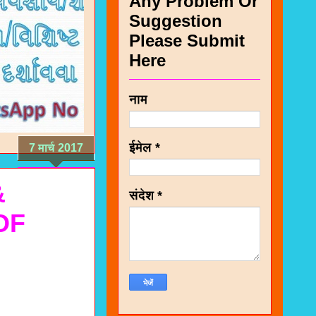
Any Problem Or
Suggestion
Please Submit
Here
नाम
ईमेल
*
7 मार्च 2017
&
संदेश
*
OF