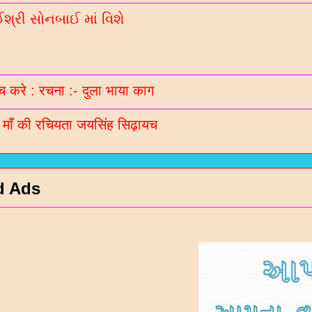
્રી સોનબાઈ માં વિશે
 करे : रचना :- दुला भाया काग
ी माँ की रचियता जयसिंह सिढ़ायच
d Ads