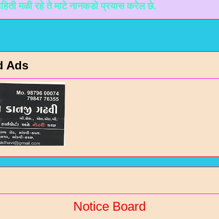
रहे ते माटे नानकडो प्रयास करेल छे.
d Ads
Notice Board