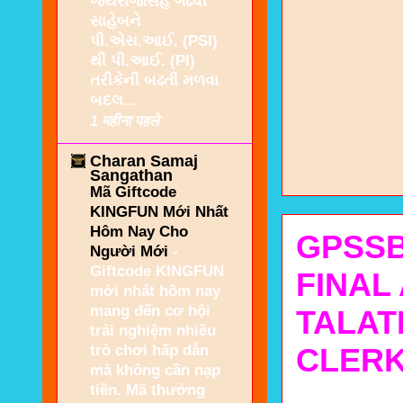
જયરાજસિંહ ગઢવી
સાહેબને
પી.એસ.આઈ. (PSI)
થી પી.આઈ. (PI)
તરીકેની બઢતી મળવા
બદલ...
1 महीना पहले
Charan Samaj
Sangathan
Mã Giftcode
KINGFUN Mới Nhất
Hôm Nay Cho
GPSSB
Người Mới
-
Giftcode KINGFUN
FINAL
mới nhất hôm nay
mang đến cơ hội
TALAT
trải nghiệm nhiều
trò chơi hấp dẫn
CLERK
mà không cần nạp
tiền. Mã thưởng