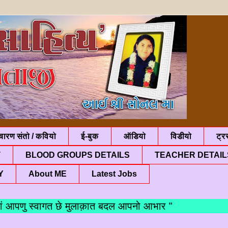
चारण संतो / कवियो
ई-बुक
ऑडियो
विडीयो
ट्रस
T
BLOOD GROUPS DETAILS
TEACHER DETAIL
Y
About ME
Latest Jobs
पणु स्वागत छे मुलाक़ात बदल आपनो आभार "