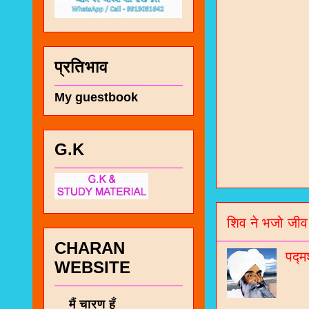
प्रतिभाव
My guestbook
G.K
चा
भज
शिव ने भजो जीव
जो
CHARAN
जनर
पद्म
WEBSITE
चा
नं
मैं चारण हूँ