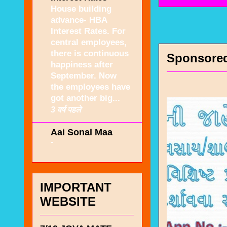
House building
advance- HBA
Interest Rates. For
central employees,
there is continuous
Sponsore
happiness after
September. Now
the employees have
got another big...
3 वर्ष पहले
Aai Sonal Maa
-
IMPORTANT
WEBSITE