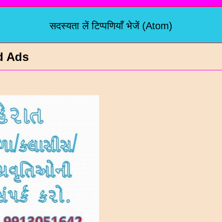
सदस्यता लें
टिप्पणियाँ भेजें (Atom)
d Ads