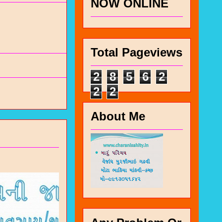
NOW ONLINE
Total Pageviews
2
8
5
6
2
2
2
About Me