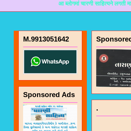
आ ब्लोगमां चारणी साहित्यने लगती माहिती मळी 
M.9913051642
Sponsore
Sponsored Ads
.