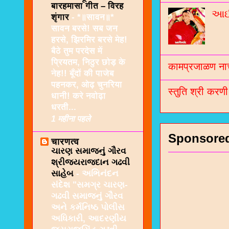
बारहमासा गीत – विरह
આઈશ
शृंगार
-
*॥सावन॥*
सावन बरसे! सब जन
हरसे, झिरमिर बरसे मेह!
बैठे तुम परदेस में
प्रियतम, निठुर छोड़ के
कामप्रजाळण नाच
नेह!! बूँदों की पाजेब
पहनकर, ओढ़ चुनरिया
स्तुति श्री करण
धानी! करे नवोढ़ा
धरती...
1 महीना पहले
Sponsore
चारणत्व
ચારણ સમાજનું ગૌરવ
શ્રીજયરાજદાન ગઢવી
સાહેબ
-
અભિનંદન
સંદેશ "સમગ્ર ચારણ-
ગઢવી સમાજનું ગૌરવ
અને કર્મનિષ્ઠ પોલીસ
અધિકારી, આદરણીય