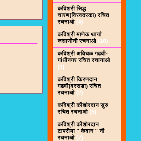
कविशरी सिद्ध
चारण(विरवदरका) रचित
रचनाओ
(4)
कविश्री माणेक थार्या
जसाणीनी रचनाओ
(10)
कविश्री अविचळ गढवी-
गांधीनगर रचित रचानाओ
(3)
कविश्री किरणदान
गढवी(वरसडा) रचित
रचनाओ
(2)
कविश्री कीशाेरदान सुरु
रचित रचनाओ
(5)
कविश्री कीशोरदान
टापरीया " केदान " नी
रचनाओ
(7)