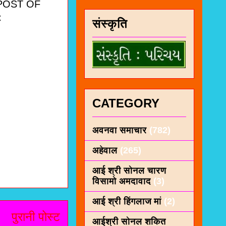
 POST OF
C
संस्कृति
CATEGORY
अवनवा समाचार
(782)
अहेवाल
(265)
आई श्री सोनल चारण
विसामो अमदावाद
(3)
आई श्री हिंगलाज मां
(2)
पुरानी पोस्ट
आईश्री सोनल शकित