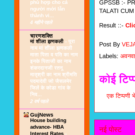
GPSSB :- P
phù hợp cho cả
người mới lẫn
TALATI CU
thành vi...
4 महीने पहले
Result ::-
Cli
चारणशक्ति
मां शीला झणकली
-
पूरा
Post By
VEJ
नाम मां शीला झणकली
माता पिता व पति का नाम
Labels:
अवनवा
इनके पिताजी का नाम
शंकरदानजी रतनू
मातृश्री का नाम श्रीमति
कोई टिप्
पदमादेवी जो जैसलमेर
जिलें के कोडा गांव के
निव...
एक टिप्पणी भे
2 वर्ष पहले
GujNews
House building
advance- HBA
नई पोस्ट
Interest Rates
-