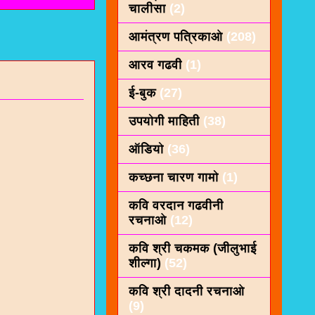
चालीसा
(2)
आमंत्रण पत्रिकाओ
(208)
आरव गढवी
(1)
ई-बुक
(27)
उपयोगी माहिती
(38)
ऑडियो
(36)
कच्छना चारण गामो
(1)
कवि वरदान गढवीनी
रचनाओ
(12)
कवि श्री चकमक (जीलुभाई
शील्गा)
(52)
कवि श्री दादनी रचनाओ
(9)