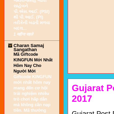
જયરાજસિંહ ગઢવી
સાહેબને
પી.એસ.આઈ. (PSI)
થી પી.આઈ. (PI)
તરીકેની બઢતી મળવા
બદલ...
1 महीना पहले
Charan Samaj
Sangathan
Mã Giftcode
KINGFUN Mới Nhất
Hôm Nay Cho
Người Mới
-
Giftcode KINGFUN
mới nhất hôm nay
Gujarat P
mang đến cơ hội
trải nghiệm nhiều
2017
trò chơi hấp dẫn
mà không cần nạp
tiền. Mã thưởng
Gujarat Post