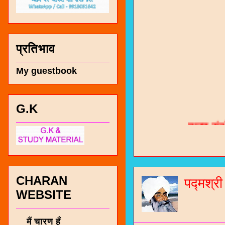
प्रतिभाव
My guestbook
G.K
चारण सं
भजन / गर
जोगीदान
जनरल नॉल
CHARAN
पद्मश्र
WEBSITE
चारणी सा
नंबर 991
मैं चारण हूँ