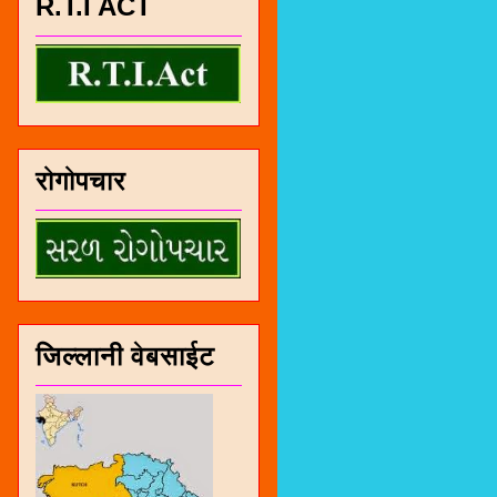
R.T.I ACT
रोगोपचार
जिल्लानी वेबसाईट