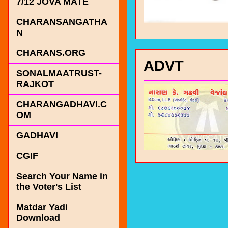
7/12 JOVA MATE
CHARANSANGATHA
N
CHARANS.ORG
ADVT
SONALMAATRUST-
RAJKOT
CHARANGADHAVI.C
OM
GADHAVI
CGIF
Search Your Name in
the Voter's List
Matdar Yadi
Download