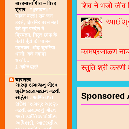
बारहमासा गीत – विरह
शिव ने भजो जीव 
शृंगार
-
*॥सावन॥*
सावन बरसे! सब जन
આઈશ્રી
हरसे, झिरमिर बरसे मेह!
बैठे तुम परदेस में
प्रियतम, निठुर छोड़ के
नेह!! बूँदों की पाजेब
पहनकर, ओढ़ चुनरिया
कामप्रजाळण नाच 
धानी! करे नवोढ़ा
धरती...
स्तुति श्री करणी
1 महीना पहले
चारणत्व
ચારણ સમાજનું ગૌરવ
શ્રીજયરાજદાન ગઢવી
Sponsored 
સાહેબ
-
અભિનંદન
સંદેશ "સમગ્ર ચારણ-
ગઢવી સમાજનું ગૌરવ
અને કર્મનિષ્ઠ પોલીસ
અધિકારી, આદરણીય