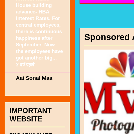
House building
advance- HBA
Interest Rates. For
central employees,
there is continuous
Sponsored 
happiness after
September. Now
the employees have
got another big...
3 वर्ष पहले
Aai Sonal Maa
-
IMPORTANT
WEBSITE