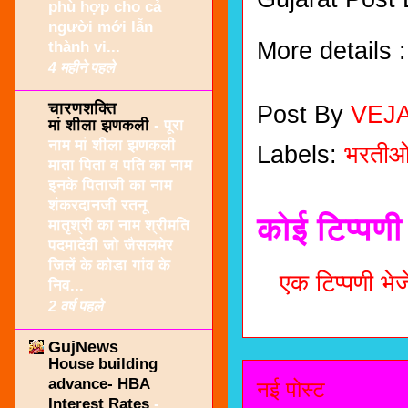
phù hợp cho cả
người mới lẫn
More details :
thành vi...
4 महीने पहले
चारणशक्ति
Post By
VEJ
मां शीला झणकली
-
पूरा
नाम मां शीला झणकली
Labels:
भरती
माता पिता व पति का नाम
इनके पिताजी का नाम
शंकरदानजी रतनू
कोई टिप्पणी 
मातृश्री का नाम श्रीमति
पदमादेवी जो जैसलमेर
जिलें के कोडा गांव के
एक टिप्पणी भेजे
निव...
2 वर्ष पहले
GujNews
House building
advance- HBA
नई पोस्ट
Interest Rates
-