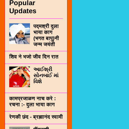
Popular
Updates
पद्मश्री दुला
भाया काग
(भगत बापु)नी
जन्म जयंती
शिव ने भजो जीव दिन रात
આઈશ્રી
સોનબાઈ માં
વિશે
कामप्रजाळण नाच करे :
रचना :- दुला भाया काग
रेणकी छंद - ब्रह्मानंद स्वामी