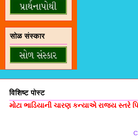
सोळ संस्कार
विशिष्ट पोस्ट
મોટા ભાડિયાની ચારણ કન્યાએ રાજ્ય સ્તરે પિસ
C