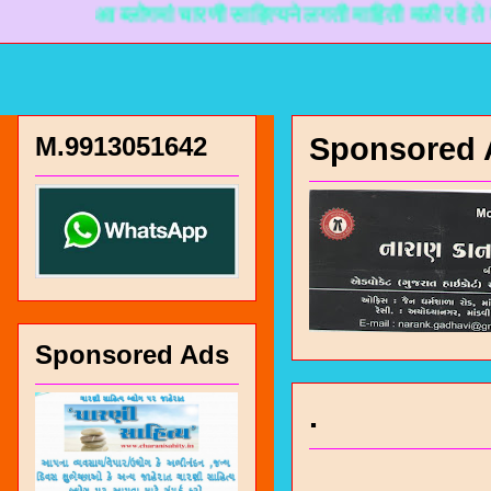
आ ब्लोगमां चारणी साहित्यने लगती माहिती मळी रहे ते माटे ना
M.9913051642
Sponsored 
Sponsored Ads
.