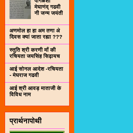
पींगळशी
मेघाणंद् गढवी
नी जन्म जयंती
अणमोल हा हा अम तणा अे
दिवस क्यां जाता रह्या ???
स्तुति श्री करणी माँ की
रचियता जयसिंह सिढ़ायच
आई सोनल आदेश -रचियता
- मेघराज गढवी
आई श्री आवड़ माताजी के
विविध नाम
प्रार्थनापोथी