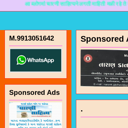
आ ब्लोगमां चारणी साहित्यने लगती माहिती मळी रहे ते माटे ना
M.9913051642
Sponsored 
Sponsored Ads
.