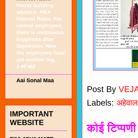
House building
advance- HBA
Interest Rates. For
central employees,
there is continuous
happiness after
September. Now
the employees have
got another big...
3 वर्ष पहले
Aai Sonal Maa
-
Post By
VEJ
Labels:
अहेवाल
IMPORTANT
WEBSITE
कोई टिप्पणी 