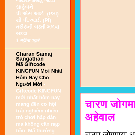
જયરાજસિંહ ગઢવી
સાહેબને
પી.એસ.આઈ. (PSI)
થી પી.આઈ. (PI)
તરીકેની બઢતી મળવા
બદલ...
1 महीना पहले
Charan Samaj
Sangathan
Mã Giftcode
KINGFUN Mới Nhất
Hôm Nay Cho
Người Mới
-
Giftcode KINGFUN
mới nhất hôm nay
चारण जोगमा
mang đến cơ hội
trải nghiệm nhiều
अहेवाल
trò chơi hấp dẫn
mà không cần nạp
tiền. Mã thưởng
चारण जोगमाया आई