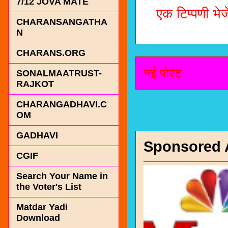
7/12 JOVA MATE
एक टिप्पणी भेजे
CHARANSANGATHA
N
CHARANS.ORG
नई पोस्ट
SONALMAATRUST-
RAJKOT
CHARANGADHAVI.C
OM
GADHAVI
Sponsored 
CGIF
Search Your Name in
the Voter's List
Matdar Yadi
Download