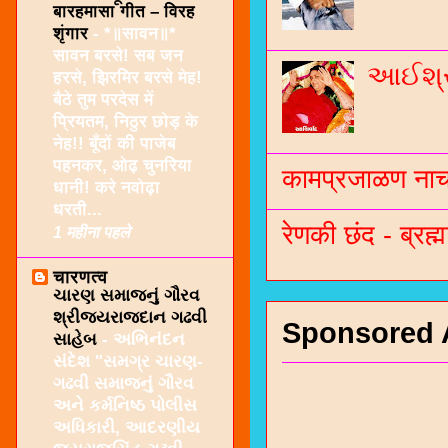
बारहमासा गीत – विरह
शृंगार
-
*॥सावन॥*
सावन बरसे! सब जन
આઈશ્રી
हरसे, झिरमिर बरसे मेह!
बैठे तुम परदेस में
प्रियतम, निठुर छोड़ के
नेह!! बूँदों की पाजेब
पहनकर, ओढ़ चुनरिया
कामप्रजाळण नाच 
धानी! करे नवोढ़ा
धरती...
रेणकी छंद - ब्रह्म
1 महीना पहले
चारणत्व
ચારણ સમાજનું ગૌરવ
શ્રીજયરાજદાન ગઢવી
Sponsored 
સાહેબ
-
અભિનંદન
સંદેશ "સમગ્ર ચારણ-
ગઢવી સમાજનું ગૌરવ
અને કર્મનિષ્ઠ પોલીસ
અધિકારી, આદરણીય