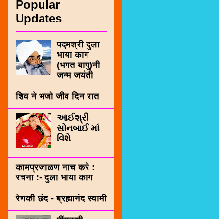
Popular
Updates
पद्मश्री दुला
भाया काग
(भगत बापु)नी
जन्म जयंती
शिव ने भजो जीव दिन रात
આઈશ્રી
સોનબાઈ માં
વિશે
कामप्रजाळण नाच करे :
रचना :- दुला भाया काग
रेणकी छंद - ब्रह्मानंद स्वामी