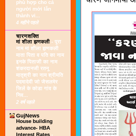
phù hợp cho cả
người mới lẫn
thành vi...
4 महीने पहले
चारणशक्ति
मां शीला झणकली
-
पूरा
नाम मां शीला झणकली
माता पिता व पति का नाम
इनके पिताजी का नाम
शंकरदानजी रतनू
मातृश्री का नाम श्रीमति
पदमादेवी जो जैसलमेर
जिलें के कोडा गांव के
निव...
2 वर्ष पहले
GujNews
House building
advance- HBA
Interest Rates
-