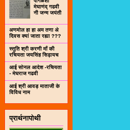
पींगळशी
मेघाणंद् गढवी
नी जन्म जयंती
अणमोल हा हा अम तणा अे
दिवस क्यां जाता रह्या ???
स्तुति श्री करणी माँ की
रचियता जयसिंह सिढ़ायच
आई सोनल आदेश -रचियता
- मेघराज गढवी
आई श्री आवड़ माताजी के
विविध नाम
प्रार्थनापोथी