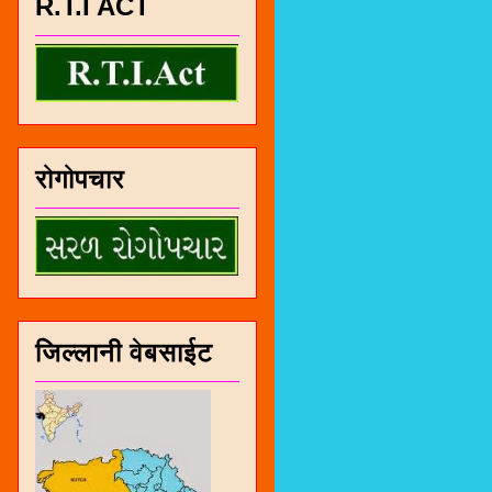
R.T.I ACT
रोगोपचार
जिल्लानी वेबसाईट