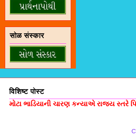
सोळ संस्कार
विशिष्ट पोस्ट
મોટા ભાડિયાની ચારણ કન્યાએ રાજ્ય સ્તરે પિસ
C