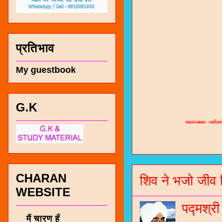
प्रतिभाव
My guestbook
G.K
चारण सं
भजन / गर
जोगीदान
जनरल नॉल
CHARAN
शिव ने भजो जीव 
WEBSITE
चारणी सा
पद्मश्र
नंबर 991
मैं चारण हूँ