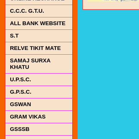
C.C.C. G.T.U.
ALL BANK WEBSITE
S.T
RELVE TIKIT MATE
SAMAJ SURXA
KHATU
U.P.S.C.
G.P.S.C.
GSWAN
GRAM VIKAS
GSSSB