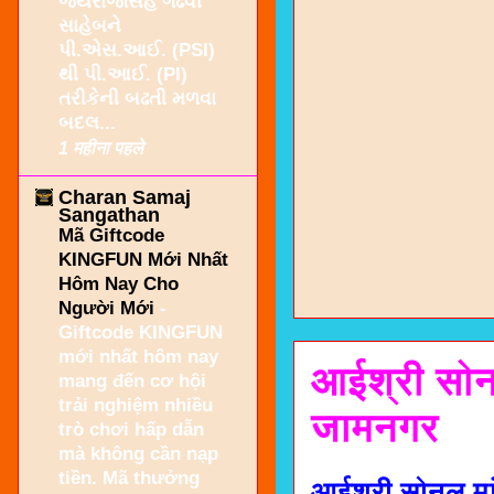
જયરાજસિંહ ગઢવી
સાહેબને
પી.એસ.આઈ. (PSI)
થી પી.આઈ. (PI)
તરીકેની બઢતી મળવા
બદલ...
1 महीना पहले
Charan Samaj
Sangathan
Mã Giftcode
KINGFUN Mới Nhất
Hôm Nay Cho
Người Mới
-
Giftcode KINGFUN
mới nhất hôm nay
आईश्री सोन
mang đến cơ hội
trải nghiệm nhiều
जामनगर
trò chơi hấp dẫn
mà không cần nạp
tiền. Mã thưởng
आईश्री सोनल मा