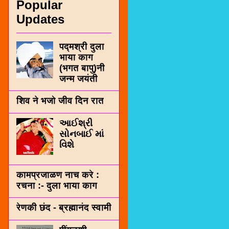
Popular
Updates
पद्मश्री दुला
भाया काग
(भगत बापु)नी
जन्म जयंती
शिव ने भजो जीव दिन रात
આઈશ્રી
સોનબાઈ માં
વિશે
कामप्रजाळण नाच करे :
रचना :- दुला भाया काग
रेणकी छंद - ब्रह्मानंद स्वामी