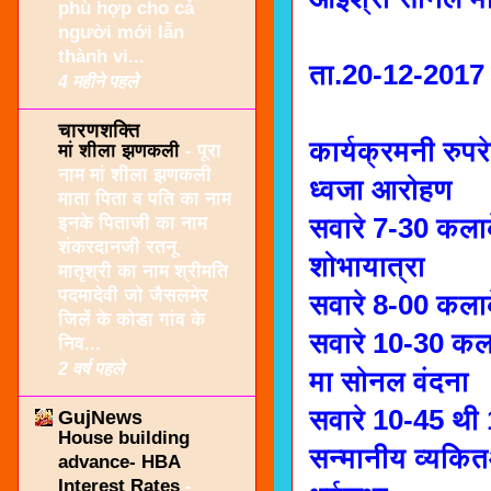
phù hợp cho cả
người mới lẫn
thành vi...
ता.20-12-2017
4 महीने पहले
चारणशक्ति
कार्यक्रमनी रुपर
मां शीला झणकली
-
पूरा
नाम मां शीला झणकली
ध्वजा आरोहण
माता पिता व पति का नाम
इनके पिताजी का नाम
सवारे 7-30 कला
शंकरदानजी रतनू
शोभायात्रा
मातृश्री का नाम श्रीमति
पदमादेवी जो जैसलमेर
सवारे 8-00 कला
जिलें के कोडा गांव के
सवारे 10-30 कल
निव...
2 वर्ष पहले
मा सोनल वंदना
सवारे 10-45 थी
GujNews
House building
सन्मानीय व्यकि
advance- HBA
Interest Rates
-