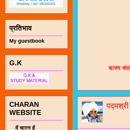
प्रतिभाव
My guestbook
चारण सं
G.K
भजन / गर
जोगीदान
जनरल नॉल
CHARAN
पद्मश्र
WEBSITE
चारणी सा
नंबर 991
मैं चारण हूँ