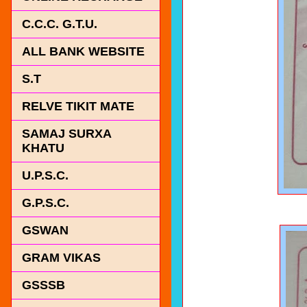
C.C.C. G.T.U.
ALL BANK WEBSITE
S.T
RELVE TIKIT MATE
SAMAJ SURXA
KHATU
U.P.S.C.
G.P.S.C.
GSWAN
GRAM VIKAS
GSSSB