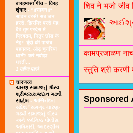
बारहमासा गीत – विरह
शिव ने भजो जीव 
शृंगार
-
*॥सावन॥*
सावन बरसे! सब जन
આઈશ્રી
हरसे, झिरमिर बरसे मेह!
बैठे तुम परदेस में
प्रियतम, निठुर छोड़ के
नेह!! बूँदों की पाजेब
पहनकर, ओढ़ चुनरिया
कामप्रजाळण नाच 
धानी! करे नवोढ़ा
धरती...
स्तुति श्री करणी
1 महीना पहले
चारणत्व
ચારણ સમાજનું ગૌરવ
શ્રીજયરાજદાન ગઢવી
Sponsored 
સાહેબ
-
અભિનંદન
સંદેશ "સમગ્ર ચારણ-
ગઢવી સમાજનું ગૌરવ
અને કર્મનિષ્ઠ પોલીસ
અધિકારી, આદરણીય