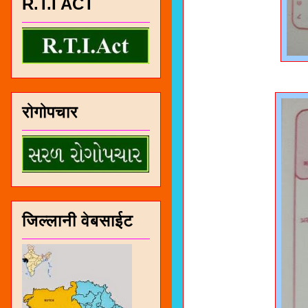
R.T.I ACT
रोगोपचार
जिल्लानी वेबसाईट