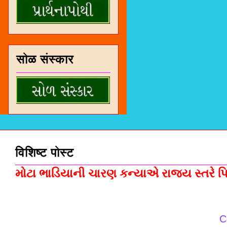
सोळ संस्कार
विशिष्ट पोस्ट
મોટા ભાડિયાની ચારણ કન્યાએ રાજ્ય સ્તરે પિસ
C