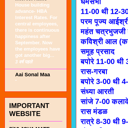
धर्मसभा
House building
11-00 थी 12-
advance- HBA
Interest Rates. For
परम पूज्य आईश्र
central employees,
there is continuous
महंत चत्रभुजजी
happiness after
कविश्री आल (क
September. Now
the employees have
समूह प्रसाद
got another big...
बपोरे 11-00 थी
3 वर्ष पहले
रास-गरबा
Aai Sonal Maa
-
बपोरे 3-00 थी 
संध्या आरती
सांजे 7-00 कलाक
IMPORTANT
रास मंडळ
WEBSITE
रात्रे 8-30 थी 