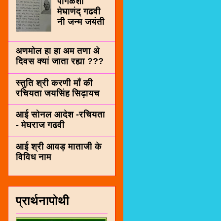
पींगळशी
मेघाणंद् गढवी
नी जन्म जयंती
अणमोल हा हा अम तणा अे
दिवस क्यां जाता रह्या ???
स्तुति श्री करणी माँ की
रचियता जयसिंह सिढ़ायच
आई सोनल आदेश -रचियता
- मेघराज गढवी
आई श्री आवड़ माताजी के
विविध नाम
प्रार्थनापोथी