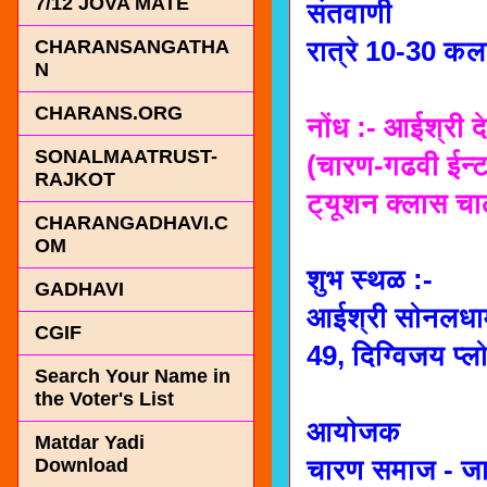
7/12 JOVA MATE
संतवाणी
रात्रे 10-30 कल
CHARANSANGATHA
N
CHARANS.ORG
नोंध :- आईश्री 
SONALMAATRUST-
(चारण-गढवी ईन्ट
RAJKOT
ट्यूशन क्लास चाल
CHARANGADHAVI.C
OM
शुभ स्थळ :-
GADHAVI
आईश्री सोनलधा
CGIF
49, दिग्विजय प
Search Your Name in
the Voter's List
आयोजक
Matdar Yadi
चारण समाज - ज
Download