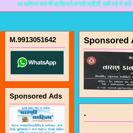
आ ब्लोगमां चारणी साहित्यने लगती माहिती मळी रहे ते माटे नानकड
M.9913051642
Sponsored 
Sponsored Ads
.