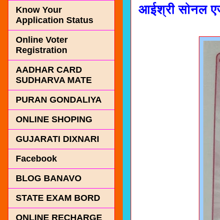
आईश्री सोनल एज्
Know Your
Application Status
Online Voter
Registration
AADHAR CARD
SUDHARVA MATE
PURAN GONDALIYA
ONLINE SHOPING
GUJARATI DIXNARI
Facebook
BLOG BANAVO
STATE EXAM BORD
ONLINE RECHARGE