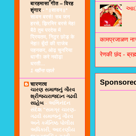
बारहमासा गीत – विरह
આઈશ
शृंगार
-
*॥सावन॥*
सावन बरसे! सब जन
हरसे, झिरमिर बरसे मेह!
बैठे तुम परदेस में
प्रियतम, निठुर छोड़ के
कामप्रजाळण नाच
नेह!! बूँदों की पाजेब
पहनकर, ओढ़ चुनरिया
रेणकी छंद - ब्रह्
धानी! करे नवोढ़ा
धरती...
1 महीना पहले
Sponsore
चारणत्व
ચારણ સમાજનું ગૌરવ
શ્રીજયરાજદાન ગઢવી
સાહેબ
-
અભિનંદન
સંદેશ "સમગ્ર ચારણ-
ગઢવી સમાજનું ગૌરવ
અને કર્મનિષ્ઠ પોલીસ
અધિકારી, આદરણીય