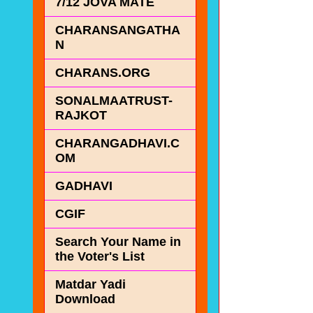
7/12 JOVA MATE
CHARANSANGATHA
N
CHARANS.ORG
SONALMAATRUST-
RAJKOT
CHARANGADHAVI.C
OM
GADHAVI
CGIF
Search Your Name in
the Voter's List
Matdar Yadi
Download