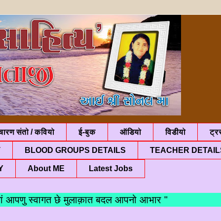
चारण संतो / कवियो
ई-बुक
ऑडियो
विडीयो
ट्रस
T
BLOOD GROUPS DETAILS
TEACHER DETAIL
Y
About ME
Latest Jobs
णु स्वागत छे मुलाक़ात बदल आपनो आभार "