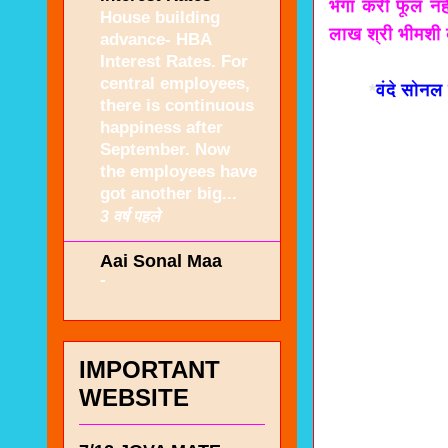
भेगा करी फूल नह
House building
लाख श्री भीमशी क
advance- HBA
Interest Rates. For
central employees,
*
वंदे सोनल
there is continuous
happiness after
September. Now
the employees have
got another big...
3 वर्ष पहले
Aai Sonal Maa
-
IMPORTANT
WEBSITE