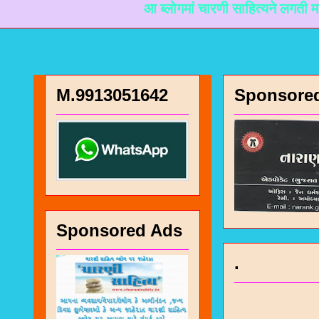
आ ब्लोगमां चारणी साहित्यने लगती माहिती मळी र
M.9913051642
Sponsore
Sponsored Ads
.