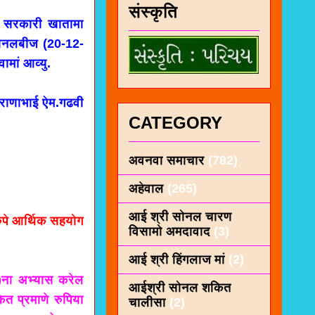
संस्कृति
ल सरकारी खातामा
ोनलबीज (20-12-
ामां आव्यु.
राणाभाई ऐम.गढवी
CATEGORY
अवनवा समाचार
(782)
अहेवाल
(265)
आई श्री सोनल चारण
रुपे आर्थिक सहयोग
विसामो अमदावाद
(3)
आई श्री हिंगलाज मां
(2)
्छ)ना अभ्यास करेल
आईश्री सोनल शकित
ित प्रमाणे रुपिया
चालीसा
(2)