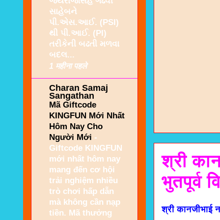
જયરાજસિંહ ગઢવી
સાહેબને
પી.એસ.આઈ. (PSI)
થી પી.આઈ. (PI)
તરીકેની બઢતી મળવા
બદલ...
1 महीना पहले
Charan Samaj
Sangathan
Mã Giftcode
KINGFUN Mới Nhất
Hôm Nay Cho
Người Mới
-
Giftcode KINGFUN
श्री का
mới nhất hôm nay
mang đến cơ hội
भुतपूर्व 
trải nghiệm nhiều
trò chơi hấp dẫn
mà không cần nạp
श्री कानजीभाई नार
tiền. Mã thưởng