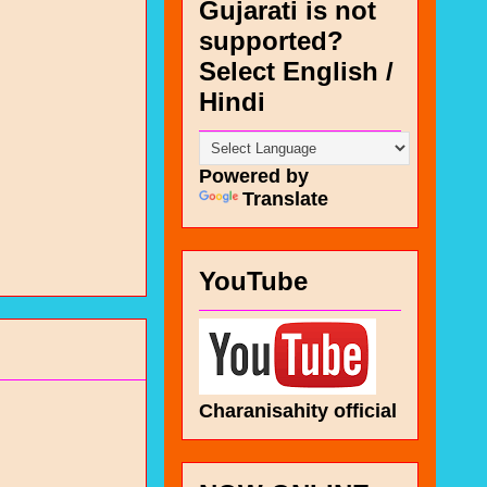
Gujarati is not
supported?
Select English /
Hindi
Powered by
Translate
YouTube
Charanisahity official