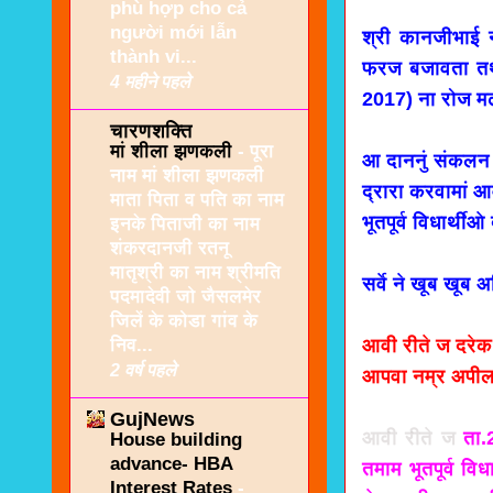
phù hợp cho cả
người mới lẫn
श्री कानजीभाई 
thành vi...
फरज बजावता तथ
4 महीने पहले
2017) ना रोज मढ
चारणशक्ति
मां शीला झणकली
-
पूरा
आ दाननुं संकलन
नाम मां शीला झणकली
द्रारा करवामां आ
माता पिता व पति का नाम
भूतपूर्व विधार्थीओ
इनके पिताजी का नाम
शंकरदानजी रतनू
मातृश्री का नाम श्रीमति
सर्वे ने खूब खूब 
पदमादेवी जो जैसलमेर
जिलें के कोडा गांव के
निव...
आवी रीते ज दरेक 
2 वर्ष पहले
आपवा नम्र अपी
GujNews
आवी रीते ज
ता.
House building
advance- HBA
तमाम भूतपूर्व वि
Interest Rates
-