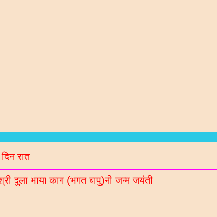
रण संतो / कविओ
न / गरबा वगेरे Mp3
गीदान गढवी (चडीया) रचित रचनाओ
 दिन रात
ल नॉलेज / मटीरीयल्स / भरती माहिती माटे
श्री दुला भाया काग (भगत बापु)नी जन्म जयंती
रणी साहित्य ब्लॉगना अपडेट Whatsaap पर मेळववा माटे आ
बर 9913051642 आपना गृपमां ऐड करो