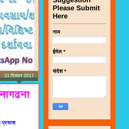
Please Submit
Here
नाम
ईमेल
*
संदेश
*
21 दिसंबर 2017
ुनागढना
ई प्रयास