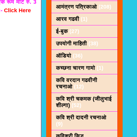
क रूम माटे रु. 3
आमंत्रण पत्रिकाओ
(208)
:-
Click Here
आरव गढवी
(1)
ई-बुक
(27)
उपयोगी माहिती
(38)
ऑडियो
(36)
कच्छना चारण गामो
(1)
कवि वरदान गढवीनी
रचनाओ
(12)
कवि श्री चकमक (जीलुभाई
शील्गा)
(52)
कवि श्री दादनी रचनाओ
(9)
कविशरी सिद्ध