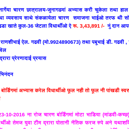
नार्गेया चारण छात्रालय-जुनागढमां अभ्यास करी चुकेला तथा हा
ा व्यवसाय साथे संकळायेला चारण समाजना भाईओ तरफ थी स
डा खाते कुल-36 जेटला विधार्थीओ ऐ
रू. 3,43,891 /-
नुं दान आपव
 राणशीभाई ऐल. गढवी (मो.9924890673) तथा पबूभाई डी. गढवी , 
वेल
 द्रारा प्रेरणादाई प्रयास
अभिनंदन
बोर्डिंगमां अभ्यास करेल विधार्थीओ फूल नही तो फूल नी पांखडी स्व
ल
23-10-2016 ना रोज
चारण बोर्डिंगमां मोटा भाडिया (मांडवी-कच
धार्थीओ तेमज युवा टीम द्रारा पोतानी नैतिक फरज रुपे अने यथाशक