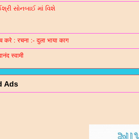
્રી સોનબાઈ માં વિશે
 करे : रचना :- दुला भाया काग
मानंद स्वामी
d Ads