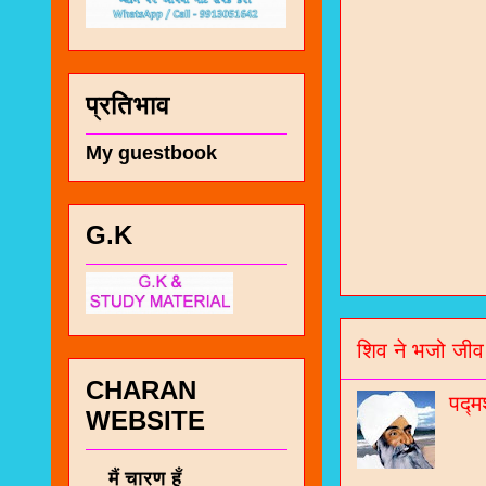
प्रतिभाव
My guestbook
G.K
चा
भज
जो
शिव ने भजो जीव
CHARAN
जनर
पद्म
WEBSITE
चा
नं
मैं चारण हूँ