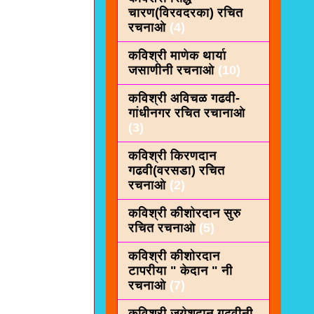
चारण(विरवदरका) रचित
रचनाओ
(4)
कविश्री माणेक थार्या
जसाणीनी रचनाओ
(10)
कविश्री अविचळ गढवी-
गांधीनगर रचित रचानाओ
(3)
कविश्री किरणदान
गढवी(वरसडा) रचित
रचनाओ
(2)
कविश्री कीशाेरदान सुरु
रचित रचनाओ
(5)
कविश्री कीशोरदान
टापरीया " केदान " नी
रचनाओ
(7)
कविश्री जयेशदान गढवीनी