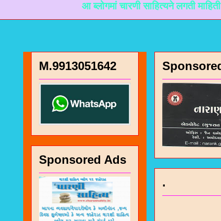
आ ब्लोगमां चारणी साहित्यने लगती माहिती मळी रहे ते म
M.9913051642
Sponsore
Sponsored Ads
.