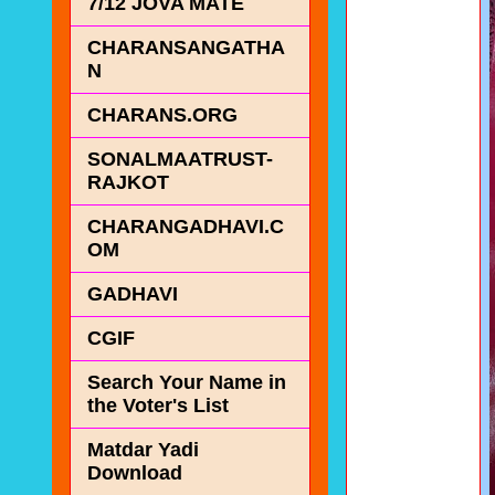
7/12 JOVA MATE
CHARANSANGATHA
N
CHARANS.ORG
SONALMAATRUST-
RAJKOT
CHARANGADHAVI.C
OM
GADHAVI
CGIF
Search Your Name in
the Voter's List
Matdar Yadi
Download