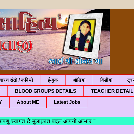
चारण संतो / कवियो
ई-बुक
ऑडियो
विडीयो
ट्रस
T
BLOOD GROUPS DETAILS
TEACHER DETAIL
Y
About ME
Latest Jobs
स्वागत छे मुलाक़ात बदल आपनो आभार "