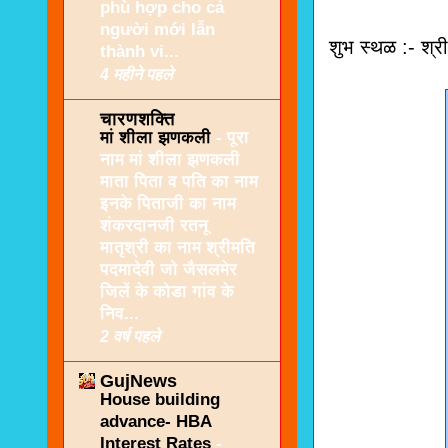
phù hợp cho cả
người mới lẫn
शुभ स्थळ :- श्
thành vi...
4 महीने पहले
चारणशक्ति
मां शीला झणकली
-
पूरा
नाम मां शीला झणकली
माता पिता व पति का नाम
इनके पिताजी का नाम
शंकरदानजी रतनू
मातृश्री का नाम श्रीमति
पदमादेवी जो जैसलमेर
जिलें के कोडा गांव के
निव...
2 वर्ष पहले
GujNews
House building
advance- HBA
Interest Rates
-