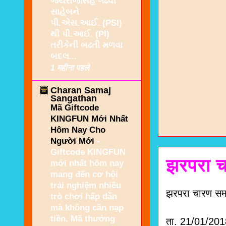
જયરાજસિંહ ગઢવી
સાહેબને
પી.એસ.આઈ. (PSI)
થી પી.આઈ. (PI)
તરીકેની બઢતી મળવા
બદલ...
1 महीना पहले
Charan Samaj
Sangathan
Mã Giftcode
KINGFUN Mới Nhất
Hôm Nay Cho
Người Mới
-
Giftcode KINGFUN
झरपरा च
mới nhất hôm nay
mang đến cơ hội
trải nghiệm nhiều
झरपरा चारण सम
trò chơi hấp dẫn
mà không cần nạp
tiền. Mã thưởng
ता. 21/01/201