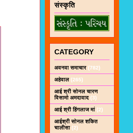
संस्कृति
CATEGORY
अवनवा समाचार
(782)
अहेवाल
(265)
आई श्री सोनल चारण
विसामो अमदावाद
(3)
आई श्री हिंगलाज मां
(2)
आईश्री सोनल शकित
चालीसा
(2)