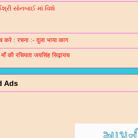
્રી સોનબાઈ માં વિશે
 करे : रचना :- दुला भाया काग
ी माँ की रचियता जयसिंह सिढ़ायच
d Ads