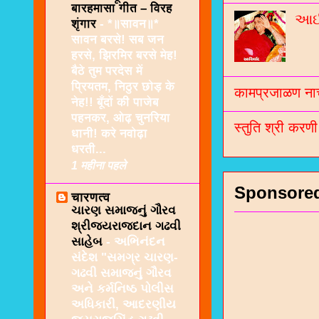
बारहमासा गीत – विरह
આઈશ
शृंगार
-
*॥सावन॥*
सावन बरसे! सब जन
हरसे, झिरमिर बरसे मेह!
बैठे तुम परदेस में
प्रियतम, निठुर छोड़ के
कामप्रजाळण नाच
नेह!! बूँदों की पाजेब
पहनकर, ओढ़ चुनरिया
स्तुति श्री करण
धानी! करे नवोढ़ा
धरती...
1 महीना पहले
Sponsore
चारणत्व
ચારણ સમાજનું ગૌરવ
શ્રીજયરાજદાન ગઢવી
સાહેબ
-
અભિનંદન
સંદેશ "સમગ્ર ચારણ-
ગઢવી સમાજનું ગૌરવ
અને કર્મનિષ્ઠ પોલીસ
અધિકારી, આદરણીય