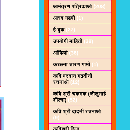
आमंत्रण पत्रिकाओ
(208)
आरव गढवी
(1)
ई-बुक
(27)
उपयोगी माहिती
(38)
ऑडियो
(36)
कच्छना चारण गामो
(1)
कवि वरदान गढवीनी
रचनाओ
(12)
कवि श्री चकमक (जीलुभाई
शील्गा)
(52)
कवि श्री दादनी रचनाओ
(9)
कविशरी सिद्ध