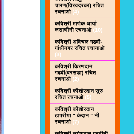
चारण(विरवदरका) रचित
रचनाओ
(4)
कविश्री माणेक थार्या
जसाणीनी रचनाओ
(10)
कविश्री अविचळ गढवी-
गांधीनगर रचित रचानाओ
(3)
कविश्री किरणदान
गढवी(वरसडा) रचित
रचनाओ
(2)
कविश्री कीशाेरदान सुरु
रचित रचनाओ
(5)
कविश्री कीशोरदान
टापरीया " केदान " नी
रचनाओ
(7)
कविश्री जयेशदान गढवीनी