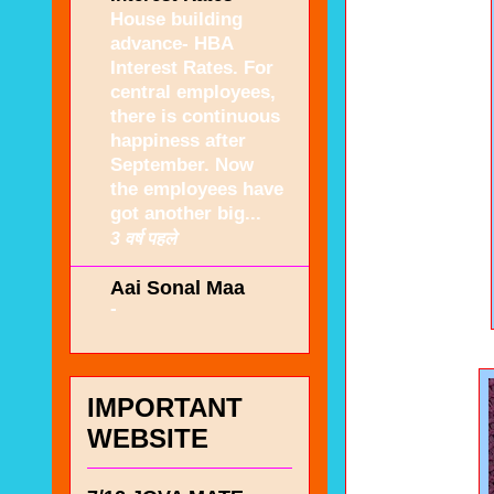
House building
advance- HBA
Interest Rates. For
central employees,
there is continuous
happiness after
September. Now
the employees have
got another big...
3 वर्ष पहले
Aai Sonal Maa
-
IMPORTANT
WEBSITE