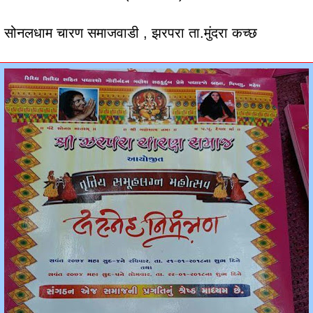
री सोनलधाम चारण समाजवाडी , झरपरा ता.मुंदरा कच्छ