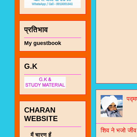
प्रतिभाव
My guestbook
चा
G.K
भज
जो
पद्म
जनर
CHARAN
चा
WEBSITE
नं
शिव ने भजो जीव
मैं चारण हूँ