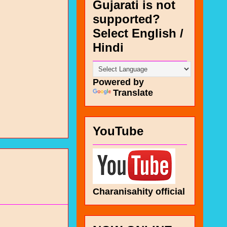
Gujarati is not
supported?
Select English /
Hindi
Powered by
Translate
YouTube
Charanisahity official