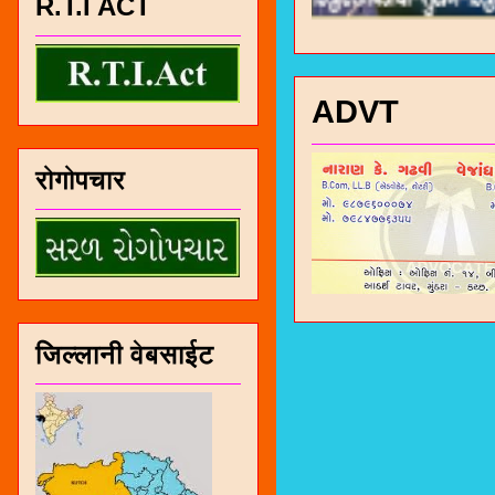
R.T.I ACT
ADVT
रोगोपचार
जिल्लानी वेबसाईट