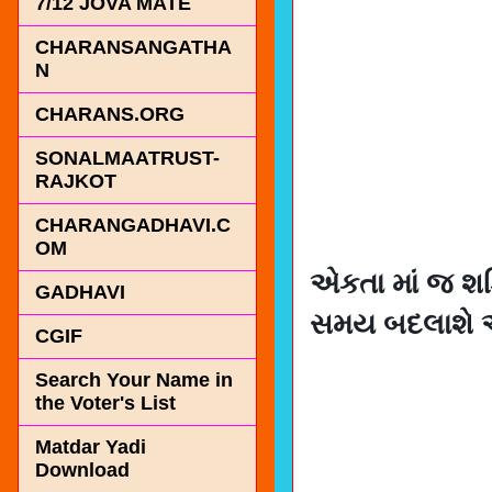
7/12 JOVA MATE
CHARANSANGATHA
N
CHARANS.ORG
SONALMAATRUST-
RAJKOT
CHARANGADHAVI.C
OM
એકતા માં જ શક્
GADHAVI
સમય બદલાશે અ
CGIF
Search Your Name in
the Voter's List
Matdar Yadi
Download