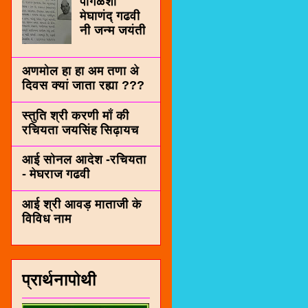
पींगळशी
मेघाणंद् गढवी
नी जन्म जयंती
अणमोल हा हा अम तणा अे
दिवस क्यां जाता रह्या ???
स्तुति श्री करणी माँ की
रचियता जयसिंह सिढ़ायच
आई सोनल आदेश -रचियता
- मेघराज गढवी
आई श्री आवड़ माताजी के
विविध नाम
प्रार्थनापोथी