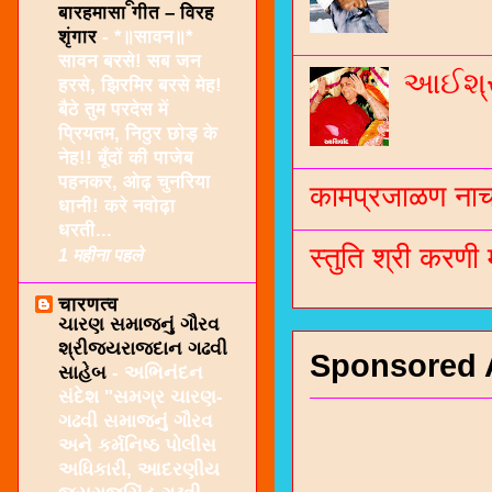
बारहमासा गीत – विरह
शृंगार
-
*॥सावन॥*
सावन बरसे! सब जन
આઈશ્રી
हरसे, झिरमिर बरसे मेह!
बैठे तुम परदेस में
प्रियतम, निठुर छोड़ के
नेह!! बूँदों की पाजेब
पहनकर, ओढ़ चुनरिया
कामप्रजाळण नाच 
धानी! करे नवोढ़ा
धरती...
स्तुति श्री करणी
1 महीना पहले
चारणत्व
ચારણ સમાજનું ગૌરવ
શ્રીજયરાજદાન ગઢવી
Sponsored 
સાહેબ
-
અભિનંદન
સંદેશ "સમગ્ર ચારણ-
ગઢવી સમાજનું ગૌરવ
અને કર્મનિષ્ઠ પોલીસ
અધિકારી, આદરણીય