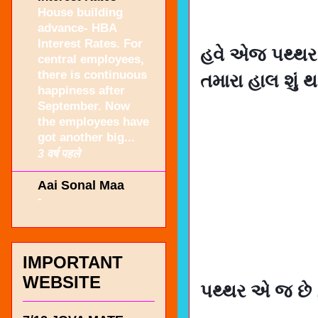
House building
advance- HBA
Interest Rates. For
હવે એજ પથ્થર લ
central employees,
there is continuous
તમારા હાલ શું 
happiness after
September. Now
the employees have
got another big...
3 वर्ष पहले
Aai Sonal Maa
-
IMPORTANT
WEBSITE
પથ્થર એ જ છે 