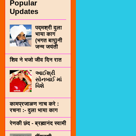
Popular
Updates
पद्मश्री दुला
भाया काग
(भगत बापु)नी
जन्म जयंती
शिव ने भजो जीव दिन रात
આઈશ્રી
સોનબાઈ માં
વિશે
कामप्रजाळण नाच करे :
रचना :- दुला भाया काग
रेणकी छंद - ब्रह्मानंद स्वामी