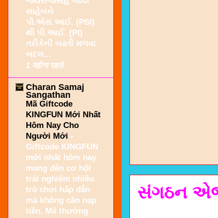
જયરાજસિંહ ગઢવી
સાહેબને
પી.એસ.આઈ. (PSI)
થી પી.આઈ. (PI)
તરીકેની બઢતી મળવા
બદલ...
1 महीना पहले
Charan Samaj
Sangathan
Mã Giftcode
KINGFUN Mới Nhất
Hôm Nay Cho
Người Mới
-
Giftcode KINGFUN
mới nhất hôm nay
mang đến cơ hội
trải nghiệm nhiều
સંગઠન‌ એજ 
trò chơi hấp dẫn
mà không cần nạp
tiền. Mã thưởng