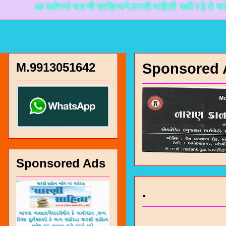
आ ब्लोगमां चारणी साहित्यने लगती माहिती मळी रहे ते माटे नानकड
M.9913051642
Sponsored 
Sponsored Ads
.