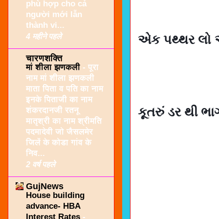
phù hợp cho cả
người mới lẫn
thành vi...
4 महीने पहले
એક પથ્થર લો અ
चारणशक्ति
मां शीला झणकली
-
पूरा
नाम मां शीला झणकली
माता पिता व पति का नाम
इनके पिताजी का नाम
કૂતરું ડર થી ભા
शंकरदानजी रतनू
मातृश्री का नाम श्रीमति
पदमादेवी जो जैसलमेर
जिलें के कोडा गांव के
निव...
2 वर्ष पहले
GujNews
House building
advance- HBA
Interest Rates
-