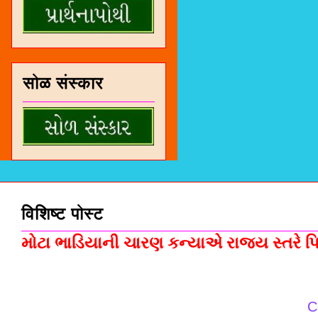
सोळ संस्कार
विशिष्ट पोस्ट
મોટા ભાડિયાની ચારણ કન્યાએ રાજ્ય સ્તરે પિસ
C