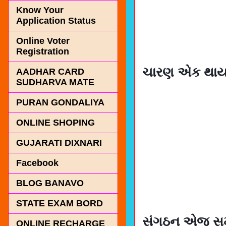
Know Your
Application Status
Online Voter
Registration
ચારણ એક થાય 
AADHAR CARD
SUDHARVA MATE
PURAN GONDALIYA
ONLINE SHOPING
GUJARATI DIXNARI
Facebook
BLOG BANAVO
STATE EXAM BORD
સંગઠન‌ એજ
ONLINE RECHARGE