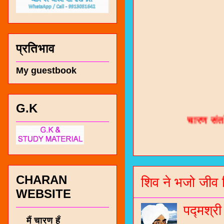
प्रतिभाव
My guestbook
चारण सं
G.K
भजन / गर
जोगीदान
जनरल नॉल
CHARAN
शिव ने भजो जीव 
चारणी सा
WEBSITE
नंबर 991
पद्मश्र
मैं चारण हूँ