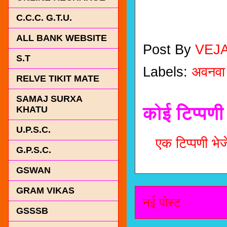
C.C.C. G.T.U.
ALL BANK WEBSITE
Post By
VEJ
S.T
Labels:
अवनवा
RELVE TIKIT MATE
SAMAJ SURXA
कोई टिप्पणी 
KHATU
U.P.S.C.
एक टिप्पणी भेजे
G.P.S.C.
GSWAN
GRAM VIKAS
नई पोस्ट
GSSSB