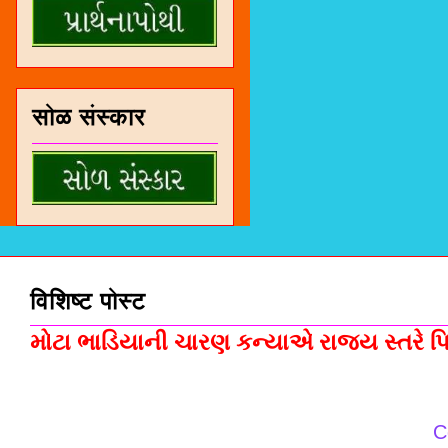
सोळ संस्कार
विशिष्ट पोस्ट
મોટા ભાડિયાની ચારણ કન્યાએ રાજ્ય સ્તરે પિસ
C