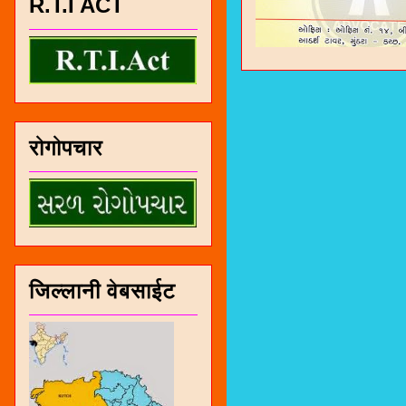
R.T.I ACT
रोगोपचार
जिल्लानी वेबसाईट