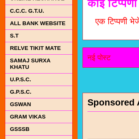
कोई टिप्पणी 
C.C.C. G.T.U.
एक टिप्पणी भेजे
ALL BANK WEBSITE
S.T
RELVE TIKIT MATE
नई पोस्ट
SAMAJ SURXA
KHATU
U.P.S.C.
G.P.S.C.
Sponsored 
GSWAN
GRAM VIKAS
GSSSB