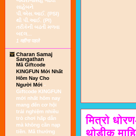
જયરાજસિંહ ગઢવી
સાહેબને
પી.એસ.આઈ. (PSI)
થી પી.આઈ. (PI)
તરીકેની બઢતી મળવા
બદલ...
1 महीना पहले
Charan Samaj
Sangathan
Mã Giftcode
KINGFUN Mới Nhất
Hôm Nay Cho
Người Mới
-
Giftcode KINGFUN
mới nhất hôm nay
mang đến cơ hội
trải nghiệm nhiều
मित्रो धोरण
trò chơi hấp dẫn
mà không cần nạp
थोड़ीक माहि
tiền. Mã thưởng