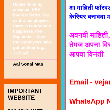
House building
आ माहिती फॉरवर्
advance- HBA
Interest Rates. For
केरियर बनाववा 
central employees,
there is continuous
happiness after
अवनवी माहिती,
September. Now
the employees have
तेमज अपना विस
got another big...
आपवा विनंती
3 वर्ष पहले
Aai Sonal Maa
-
Email - ve
IMPORTANT
WEBSITE
WhatsApp N