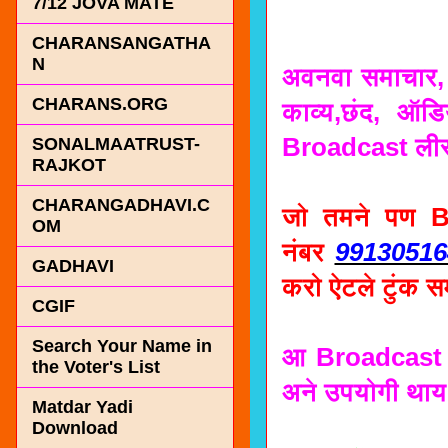
7/12 JOVA MATE
CHARANSANGATHA
N
अवनवा समाचार, म
CHARANS.ORG
काव्य,छंद, ऑडिय
Broadcast लीस्
SONALMAATRUST-
RAJKOT
CHARANGADHAVI.C
जो तमने पण Br
OM
नंबर
99130516
GADHAVI
करो ऐटले टुंक स
CGIF
Search Your Name in
आ Broadcast नो
the Voter's List
अने उपयोगी थाय 
Matdar Yadi
Download