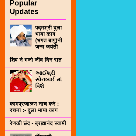
Popular
Updates
पद्मश्री दुला
भाया काग
(भगत बापु)नी
जन्म जयंती
शिव ने भजो जीव दिन रात
આઈશ્રી
સોનબાઈ માં
વિશે
कामप्रजाळण नाच करे :
रचना :- दुला भाया काग
रेणकी छंद - ब्रह्मानंद स्वामी