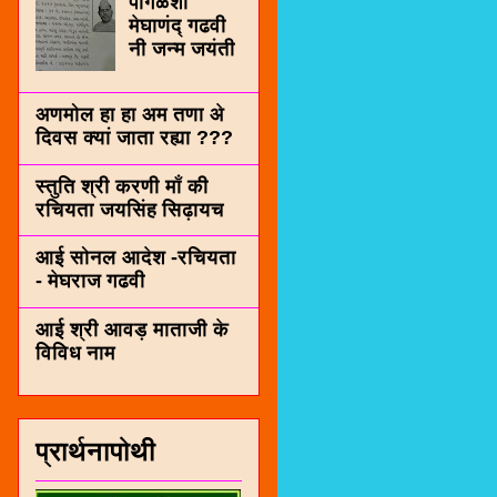
पींगळशी
मेघाणंद् गढवी
नी जन्म जयंती
अणमोल हा हा अम तणा अे
दिवस क्यां जाता रह्या ???
स्तुति श्री करणी माँ की
रचियता जयसिंह सिढ़ायच
आई सोनल आदेश -रचियता
- मेघराज गढवी
आई श्री आवड़ माताजी के
विविध नाम
प्रार्थनापोथी