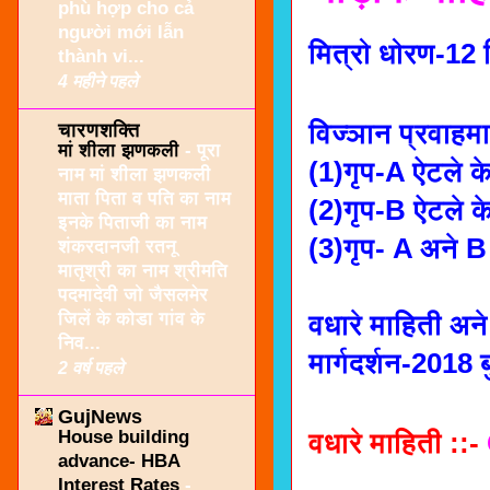
phù hợp cho cả
người mới lẫn
मित्रो धोरण-12 
thành vi...
4 महीने पहले
विज्ञान प्रवाहमा
चारणशक्ति
मां शीला झणकली
-
पूरा
(1)गृप-A ऐटले क
नाम मां शीला झणकली
माता पिता व पति का नाम
(2)गृप-B ऐटले 
इनके पिताजी का नाम
(3)गृप- A अने B
शंकरदानजी रतनू
मातृश्री का नाम श्रीमति
पदमादेवी जो जैसलमेर
जिलें के कोडा गांव के
वधारे माहिती अन
निव...
मार्गदर्शन-2018
2 वर्ष पहले
GujNews
House building
वधारे माहिती ::-
advance- HBA
Interest Rates
-