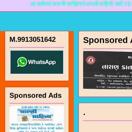
आ ब्लोगमां चारणी साहित्यने लगती माहिती मळी रहे ते माटे 
M.9913051642
Sponsored 
Sponsored Ads
.