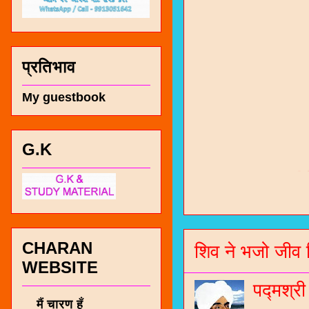
प्रतिभाव
My guestbook
G.K
चारण सं
भजन / गर
जोगीदान
CHARAN
जनरल नॉल
शिव ने भजो जीव 
WEBSITE
चारणी सा
पद्मश्र
नंबर 991
मैं चारण हूँ