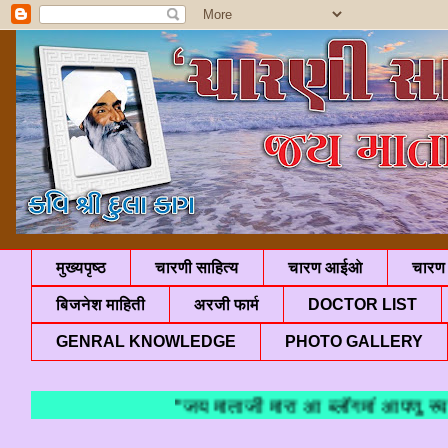
मुख्यपृष्ठ
चारणी साहित्य
चारण आईओ
चारण 
बिजनेश माहिती
अरजी फार्म
DOCTOR LIST
GENRAL KNOWLEDGE
PHOTO GALLERY
"जय माताजी मारा आ ब्लॉगमां आपणु स्वाग