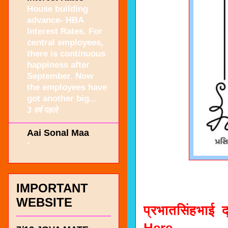
House building
advance- HBA
Interest Rates. For
central employees,
there is continuous
happiness after
September. Now
the employees have
got another big...
3 वर्ष पहले
Aai Sonal Maa
-
IMPORTANT
WEBSITE
प्रभातसिंहभाई द
Here