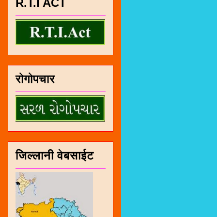
R.T.I ACT
रोगोपचार
जिल्लानी वेबसाईट