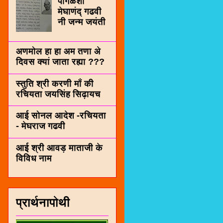
पींगळशी
मेघाणंद् गढवी
नी जन्म जयंती
अणमोल हा हा अम तणा अे
दिवस क्यां जाता रह्या ???
स्तुति श्री करणी माँ की
रचियता जयसिंह सिढ़ायच
आई सोनल आदेश -रचियता
- मेघराज गढवी
आई श्री आवड़ माताजी के
विविध नाम
प्रार्थनापोथी