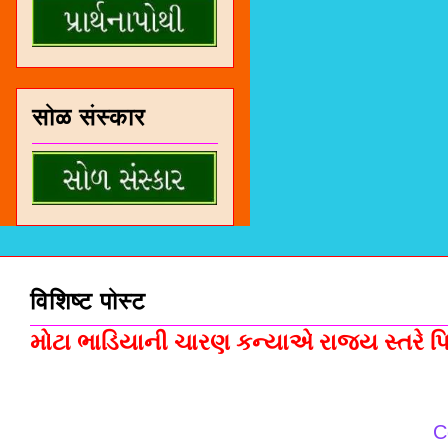
सोळ संस्कार
विशिष्ट पोस्ट
મોટા ભાડિયાની ચારણ કન્યાએ રાજ્ય સ્તરે પિસ
C