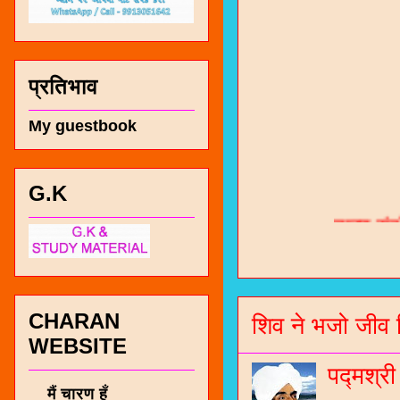
प्रतिभाव
My guestbook
G.K
चारण सं
भजन / गर
जोगीदान
जनरल नॉल
CHARAN
शिव ने भजो जीव 
WEBSITE
चारणी सा
पद्मश्र
नंबर 991
मैं चारण हूँ