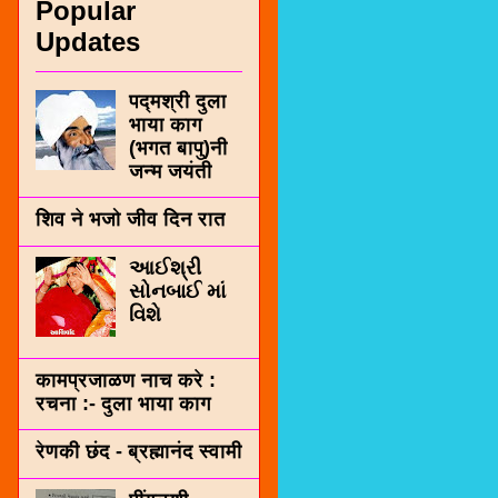
Popular
Updates
पद्मश्री दुला
भाया काग
(भगत बापु)नी
जन्म जयंती
शिव ने भजो जीव दिन रात
આઈશ્રી
સોનબાઈ માં
વિશે
कामप्रजाळण नाच करे :
रचना :- दुला भाया काग
रेणकी छंद - ब्रह्मानंद स्वामी