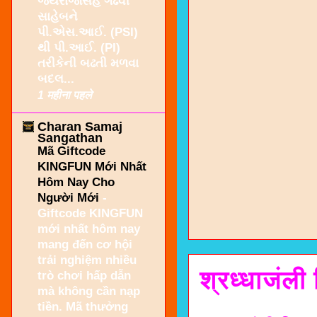
જયરાજસિંહ ગઢવી
સાહેબને
પી.એસ.આઈ. (PSI)
થી પી.આઈ. (PI)
તરીકેની બઢતી મળવા
બદલ...
1 महीना पहले
Charan Samaj
Sangathan
Mã Giftcode
KINGFUN Mới Nhất
Hôm Nay Cho
Người Mới
-
Giftcode KINGFUN
mới nhất hôm nay
mang đến cơ hội
trải nghiệm nhiều
श्रध्धाजंली
trò chơi hấp dẫn
mà không cần nạp
tiền. Mã thưởng