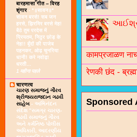
बारहमासा गीत – विरह
शृंगार
-
*॥सावन॥*
सावन बरसे! सब जन
આઈશ્રી
हरसे, झिरमिर बरसे मेह!
बैठे तुम परदेस में
प्रियतम, निठुर छोड़ के
नेह!! बूँदों की पाजेब
पहनकर, ओढ़ चुनरिया
कामप्रजाळण नाच 
धानी! करे नवोढ़ा
धरती...
रेणकी छंद - ब्रह्म
1 महीना पहले
चारणत्व
ચારણ સમાજનું ગૌરવ
શ્રીજયરાજદાન ગઢવી
Sponsored 
સાહેબ
-
અભિનંદન
સંદેશ "સમગ્ર ચારણ-
ગઢવી સમાજનું ગૌરવ
અને કર્મનિષ્ઠ પોલીસ
અધિકારી, આદરણીય