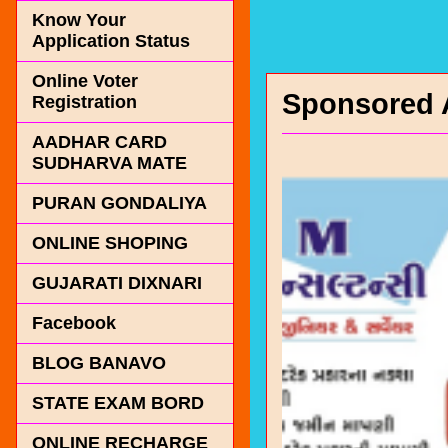
Know Your
Application Status
Online Voter
Sponsored 
Registration
AADHAR CARD
SUDHARVA MATE
PURAN GONDALIYA
ONLINE SHOPING
GUJARATI DIXNARI
Facebook
BLOG BANAVO
STATE EXAM BORD
ONLINE RECHARGE