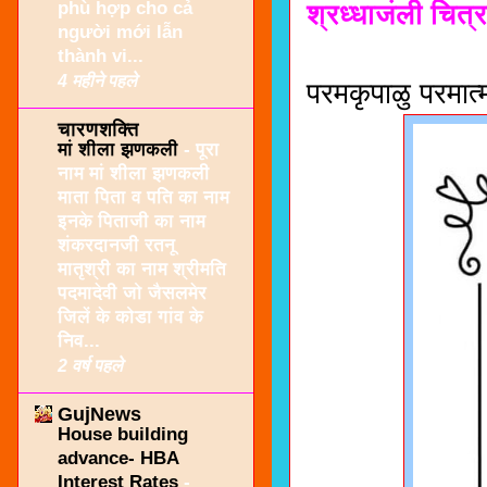
phù hợp cho cả
श्रध्धाजंली चित
người mới lẫn
thành vi...
4 महीने पहले
परमकृपाळु परमात्
चारणशक्ति
मां शीला झणकली
-
पूरा
नाम मां शीला झणकली
माता पिता व पति का नाम
इनके पिताजी का नाम
शंकरदानजी रतनू
मातृश्री का नाम श्रीमति
पदमादेवी जो जैसलमेर
जिलें के कोडा गांव के
निव...
2 वर्ष पहले
GujNews
House building
advance- HBA
Interest Rates
-