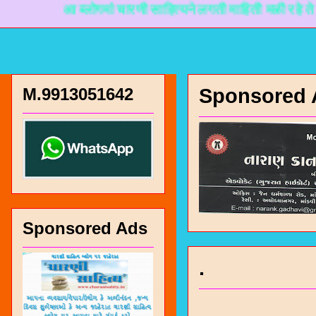
आ ब्लोगमां चारणी साहित्यने लगती माहिती मळी रहे ते माटे ना
M.9913051642
Sponsored 
Sponsored Ads
.