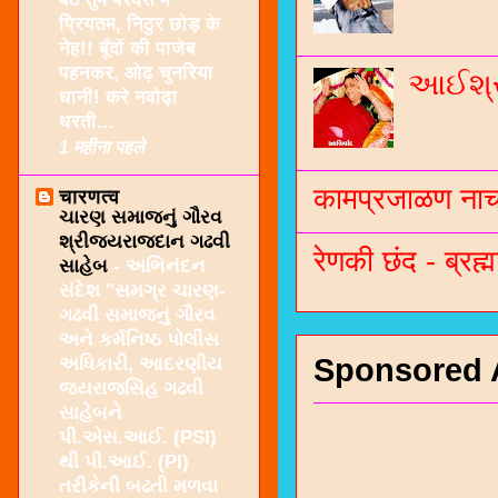
प्रियतम, निठुर छोड़ के
नेह!! बूँदों की पाजेब
पहनकर, ओढ़ चुनरिया
આઈશ્રી
धानी! करे नवोढ़ा
धरती...
1 महीना पहले
कामप्रजाळण नाच 
चारणत्व
ચારણ સમાજનું ગૌરવ
શ્રીજયરાજદાન ગઢવી
रेणकी छंद - ब्रह्म
સાહેબ
-
અભિનંદન
સંદેશ "સમગ્ર ચારણ-
ગઢવી સમાજનું ગૌરવ
અને કર્મનિષ્ઠ પોલીસ
Sponsored 
અધિકારી, આદરણીય
જયરાજસિંહ ગઢવી
સાહેબને
પી.એસ.આઈ. (PSI)
થી પી.આઈ. (PI)
તરીકેની બઢતી મળવા