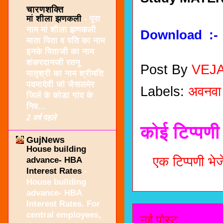
चारणशक्ति
मां शीला झणकली
-
पूरा
नाम मां शीला झणकली
Download :
माता पिता व पति का नाम
इनके पिताजी का नाम
शंकरदानजी रतनू
Post By
VEJ
मातृश्री का नाम श्रीमति
पदमादेवी जो जैसलमेर
Labels:
अवनवा
जिलें के कोडा गांव के
निव...
2 वर्ष पहले
कोई टिप्पणी 
GujNews
House building
एक टिप्पणी भेजे
advance- HBA
Interest Rates
-
House building
advance- HBA
Interest Rates. For
central employees,
नई पोस्ट