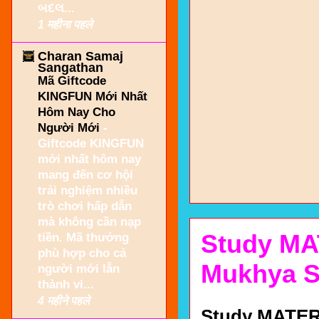
બદલ...
1 महीना पहले
Charan Samaj
Sangathan
Mã Giftcode
KINGFUN Mới Nhất
Hôm Nay Cho
Người Mới
-
Giftcode KINGFUN
mới nhất hôm nay
mang đến cơ hội
trải nghiệm nhiều
trò chơi hấp dẫn
mà không cần nạp
Study M
tiền. Mã thưởng
phù hợp cho cả
Mukhya S
người mới lẫn
thành vi...
4 महीने पहले
Study MATER