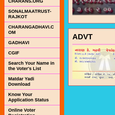
CHARANS.ORG
SONALMAATRUST-
RAJKOT
CHARANGADHAVI.C
OM
ADVT
GADHAVI
CGIF
Search Your Name in
the Voter's List
Matdar Yadi
Download
Know Your
Application Status
Online Voter