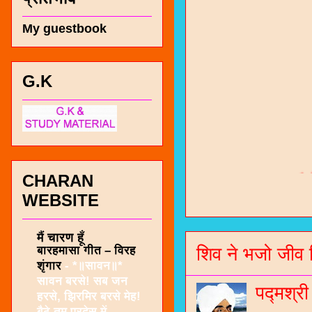
My guestbook
G.K
चारण सं
CHARAN
भजन / गर
WEBSITE
जोगीदान
मैं चारण हूँ
बारहमासा गीत – विरह
शिव ने भजो जीव 
जनरल नॉल
शृंगार
-
*॥सावन॥*
सावन बरसे! सब जन
चारणी सा
पद्मश्र
हरसे, झिरमिर बरसे मेह!
नंबर 991
बैठे तुम परदेस में