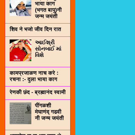
भाया काग
(भगत बापु)नी
जन्म जयंती
शिव ने भजो जीव दिन रात
આઈશ્રી
સોનબાઈ માં
વિશે
कामप्रजाळण नाच करे :
रचना :- दुला भाया काग
रेणकी छंद - ब्रह्मानंद स्वामी
पींगळशी
मेघाणंद् गढवी
नी जन्म जयंती