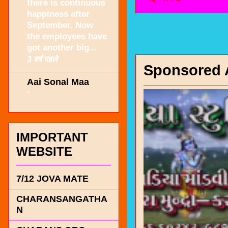
there is continuous
happiness after
September. Now
the employees have
got another big...
3 वर्ष पहले
Sponsored 
Aai Sonal Maa
-
IMPORTANT
WEBSITE
7/12 JOVA MATE
CHARANSANGATHA
N