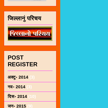
जिल्लानुं परिचय
POST
REGISTER
अक्टू॰ 2014
(3)
नव॰ 2014
(3)
दिस॰ 2014
(10)
जन॰ 2015
(9)