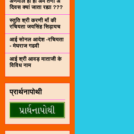
अणमोल हा हा अम तणा अे
दिवस क्यां जाता रह्या ???
स्तुति श्री करणी माँ की
रचियता जयसिंह सिढ़ायच
आई सोनल आदेश -रचियता
- मेघराज गढवी
आई श्री आवड़ माताजी के
विविध नाम
प्रार्थनापोथी