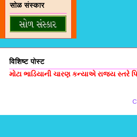
सोळ संस्कार
विशिष्ट पोस्ट
મોટા ભાડિયાની ચારણ કન્યાએ રાજ્ય સ્તરે પિસ
C