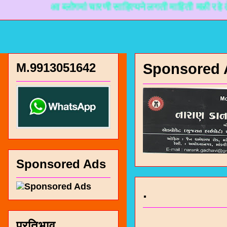
आ ब्लोगमां चारणी साहित्यने लगती माहिती मळी रहे ते माट
M.9913051642
Sponsored 
Sponsored Ads
.
प्रतिभाव