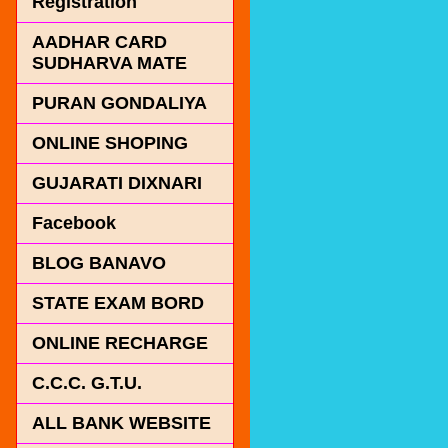
Registration
AADHAR CARD
SUDHARVA MATE
PURAN GONDALIYA
ONLINE SHOPING
GUJARATI DIXNARI
Facebook
BLOG BANAVO
STATE EXAM BORD
ONLINE RECHARGE
C.C.C. G.T.U.
ALL BANK WEBSITE