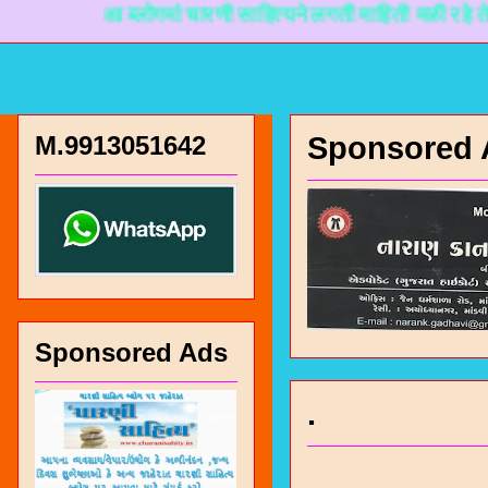
आ ब्लोगमां चारणी साहित्यने लगती माहिती मळी रहे ते माटे न
M.9913051642
Sponsored 
Sponsored Ads
.