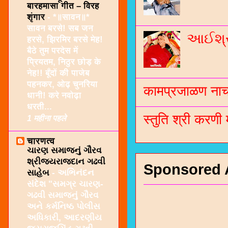
बारहमासा गीत – विरह
शृंगार
-
*॥सावन॥*
सावन बरसे! सब जन
આઈશ્રી
हरसे, झिरमिर बरसे मेह!
बैठे तुम परदेस में
प्रियतम, निठुर छोड़ के
नेह!! बूँदों की पाजेब
पहनकर, ओढ़ चुनरिया
कामप्रजाळण नाच 
धानी! करे नवोढ़ा
धरती...
स्तुति श्री करणी
1 महीना पहले
चारणत्व
ચારણ સમાજનું ગૌરવ
શ્રીજયરાજદાન ગઢવી
Sponsored 
સાહેબ
-
અભિનંદન
સંદેશ "સમગ્ર ચારણ-
ગઢવી સમાજનું ગૌરવ
અને કર્મનિષ્ઠ પોલીસ
અધિકારી, આદરણીય