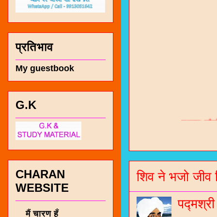
प्रतिभाव
My guestbook
G.K
चारण सं
भजन / गर
जोगीदान
जनरल नॉल
CHARAN
शिव ने भजो जीव 
WEBSITE
चारणी सा
पद्मश्र
नंबर 991
मैं चारण हूँ