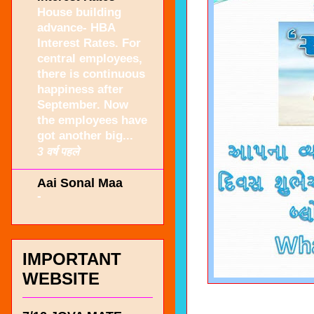
House building
advance- HBA
Interest Rates. For
central employees,
there is continuous
happiness after
September. Now
the employees have
got another big...
3 वर्ष पहले
Aai Sonal Maa
-
IMPORTANT
WEBSITE