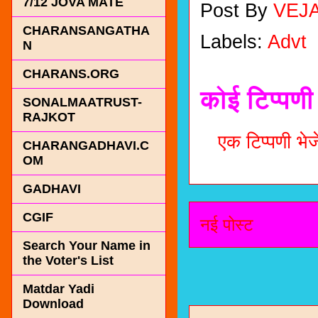
7/12 JOVA MATE
Post By
VEJ
CHARANSANGATHA
Labels:
Advt
N
CHARANS.ORG
कोई टिप्पणी 
SONALMAATRUST-
RAJKOT
एक टिप्पणी भेजे
CHARANGADHAVI.C
OM
GADHAVI
CGIF
नई पोस्ट
Search Your Name in
the Voter's List
Matdar Yadi
Download