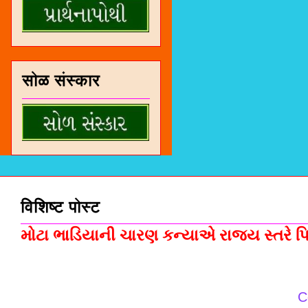
सोळ संस्कार
विशिष्ट पोस्ट
મોટા ભાડિયાની ચારણ કન્યાએ રાજ્ય સ્તરે પિસ
C