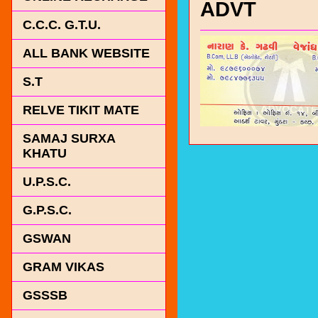
ADVT
C.C.C. G.T.U.
ALL BANK WEBSITE
S.T
RELVE TIKIT MATE
SAMAJ SURXA
KHATU
U.P.S.C.
G.P.S.C.
GSWAN
GRAM VIKAS
GSSSB