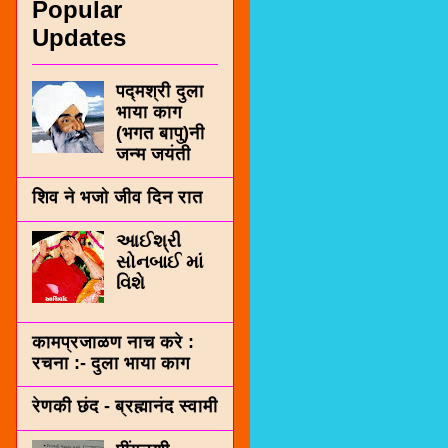
Popular
Updates
पद्मश्री दुला
भाया काग
(भगत बापु)नी
जन्म जयंती
शिव ने भजो जीव दिन रात
આઈશ્રી
સોનબાઈ માં
વિશે
कामप्रजाळण नाच करे :
रचना :- दुला भाया काग
रेणकी छंद - ब्रह्मानंद स्वामी