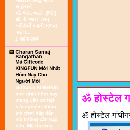
જયરાજસિંહ ગઢવી
સાહેબને
પી.એસ.આઈ. (PSI)
થી પી.આઈ. (PI)
તરીકેની બઢતી મળવા
બદલ...
1 महीना पहले
Charan Samaj
Sangathan
Mã Giftcode
KINGFUN Mới Nhất
Hôm Nay Cho
Người Mới
-
Giftcode KINGFUN
mới nhất hôm nay
ॐ होस्टेल ग
mang đến cơ hội
trải nghiệm nhiều
trò chơi hấp dẫn
ॐ होस्टेल गांधी
mà không cần nạp
tiền. Mã thưởng