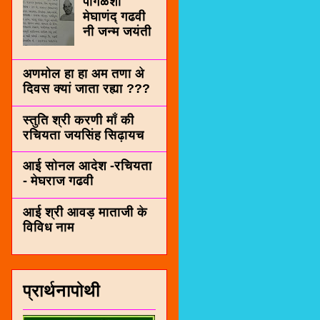
पींगळशी
मेघाणंद् गढवी
नी जन्म जयंती
अणमोल हा हा अम तणा अे
दिवस क्यां जाता रह्या ???
स्तुति श्री करणी माँ की
रचियता जयसिंह सिढ़ायच
आई सोनल आदेश -रचियता
- मेघराज गढवी
आई श्री आवड़ माताजी के
विविध नाम
प्रार्थनापोथी