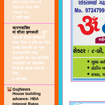
phù hợp cho cả
người mới lẫn
thành vi...
4 महीने पहले
चारणशक्ति
मां शीला झणकली
-
पूरा
नाम मां शीला झणकली
माता पिता व पति का नाम
इनके पिताजी का नाम
शंकरदानजी रतनू
मातृश्री का नाम श्रीमति
पदमादेवी जो जैसलमेर
जिलें के कोडा गांव के
निव...
2 वर्ष पहले
GujNews
House building
advance- HBA
Interest Rates
-