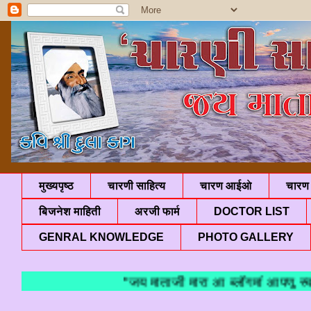
मुख्यपृष्ठ
चारणी साहित्य
चारण आईओ
चारण 
बिजनेश माहिती
अरजी फार्म
DOCTOR LIST
GENRAL KNOWLEDGE
PHOTO GALLERY
"जय माताजी मारा आ ब्लॉगमां आपणु स्वाग