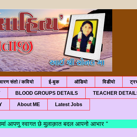
चारण संतो / कवियो
ई-बुक
ऑडियो
विडीयो
ट्रस
T
BLOOD GROUPS DETAILS
TEACHER DETAIL
Y
About ME
Latest Jobs
आपणु स्वागत छे मुलाक़ात बदल आपनो आभार "