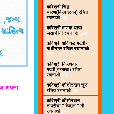
कविशरी सिद्ध
चारण(विरवदरका) रचित
रचनाओ
(4)
कविश्री माणेक थार्या
जसाणीनी रचनाओ
(10)
कविश्री अविचळ गढवी-
गांधीनगर रचित रचानाओ
(3)
कविश्री किरणदान
गढवी(वरसडा) रचित
रचनाओ
(2)
कविश्री कीशाेरदान सुरु
मज अपना
रचित रचनाओ
(5)
ी
कविश्री कीशोरदान
टापरीया " केदान " नी
रचनाओ
(7)