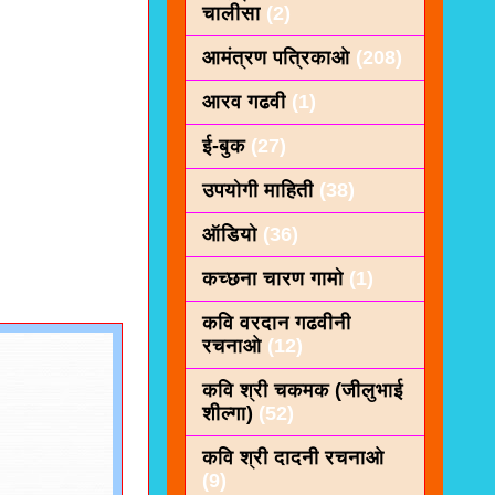
चालीसा
(2)
आमंत्रण पत्रिकाओ
(208)
आरव गढवी
(1)
ई-बुक
(27)
उपयोगी माहिती
(38)
ऑडियो
(36)
कच्छना चारण गामो
(1)
कवि वरदान गढवीनी
रचनाओ
(12)
कवि श्री चकमक (जीलुभाई
शील्गा)
(52)
कवि श्री दादनी रचनाओ
(9)