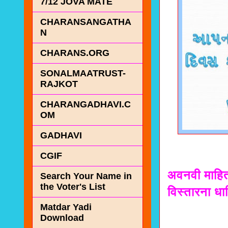
7/12 JOVA MATE
CHARANSANGATHA
N
CHARANS.ORG
SONALMAATRUST-
RAJKOT
CHARANGADHAVI.C
OM
GADHAVI
CGIF
अवनवी माहित
Search Your Name in
the Voter's List
विस्तारना ध
Matdar Yadi
Download