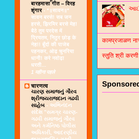
बारहमासा गीत – विरह
આઈશ
शृंगार
-
*॥सावन॥*
सावन बरसे! सब जन
हरसे, झिरमिर बरसे मेह!
बैठे तुम परदेस में
प्रियतम, निठुर छोड़ के
कामप्रजाळण नाच
नेह!! बूँदों की पाजेब
पहनकर, ओढ़ चुनरिया
स्तुति श्री करण
धानी! करे नवोढ़ा
धरती...
1 महीना पहले
Sponsore
चारणत्व
ચારણ સમાજનું ગૌરવ
શ્રીજયરાજદાન ગઢવી
સાહેબ
-
અભિનંદન
સંદેશ "સમગ્ર ચારણ-
ગઢવી સમાજનું ગૌરવ
અને કર્મનિષ્ઠ પોલીસ
અધિકારી, આદરણીય