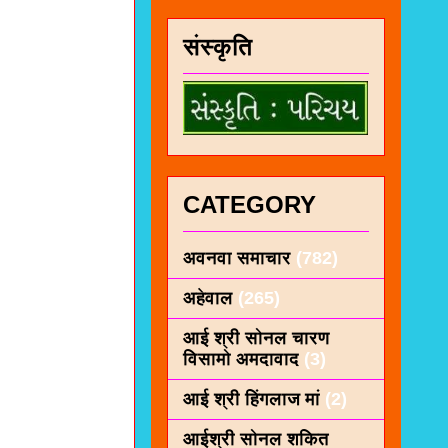
संस्कृति
CATEGORY
अवनवा समाचार
(782)
अहेवाल
(265)
आई श्री सोनल चारण
विसामो अमदावाद
(3)
आई श्री हिंगलाज मां
(2)
आईश्री सोनल शकित