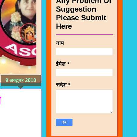
Any Problem Or
Suggestion
Please Submit
Here
नाम
ईमेल
*
9 अक्टूबर 2018
संदेश
*
त