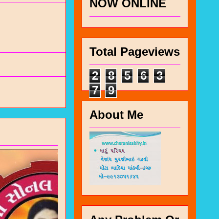
NOW ONLINE
Total Pageviews
2
8
5
6
3
7
9
About Me