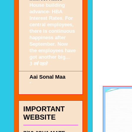
House building
advance- HBA
Interest Rates. For
central employees,
there is continuous
happiness after
September. Now
the employees have
got another big...
3 वर्ष पहले
Aai Sonal Maa
-
IMPORTANT
WEBSITE