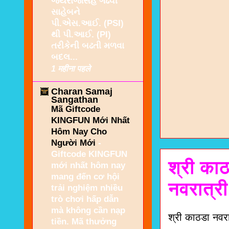
જયરાજસિંહ ગઢવી
સાહેબને
પી.એસ.આઈ. (PSI)
થી પી.આઈ. (PI)
તરીકેની બઢતી મળવા
બદલ...
1 महीना पहले
Charan Samaj
Sangathan
Mã Giftcode
KINGFUN Mới Nhất
Hôm Nay Cho
Người Mới
-
Giftcode KINGFUN
श्री का
mới nhất hôm nay
mang đến cơ hội
नवरात्र
trải nghiệm nhiều
trò chơi hấp dẫn
mà không cần nạp
श्री काठडा नवर
tiền. Mã thưởng