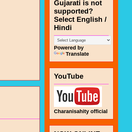
Gujarati is not
supported?
Select English /
Hindi
Powered by
Translate
YouTube
Charanisahity official