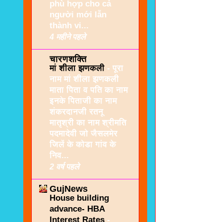
phù hợp cho cả
người mới lẫn
thành vi...
4 महीने पहले
चारणशक्ति
मां शीला झणकली
-
पूरा
नाम मां शीला झणकली
माता पिता व पति का नाम
इनके पिताजी का नाम
शंकरदानजी रतनू
मातृश्री का नाम श्रीमति
पदमादेवी जो जैसलमेर
जिलें के कोडा गांव के
निव...
2 वर्ष पहले
GujNews
House building
advance- HBA
Interest Rates
-