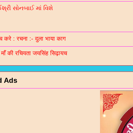
્રી સોનબાઈ માં વિશે
 करे : रचना :- दुला भाया काग
ी माँ की रचियता जयसिंह सिढ़ायच
d Ads