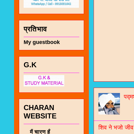
प्रतिभाव
My guestbook
G.K
चा
भज
पद्म
जो
CHARAN
जनर
WEBSITE
चा
शिव ने भजो जीव
मैं चारण हूँ
नं