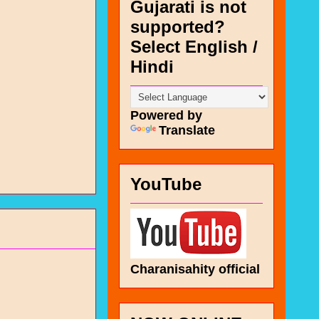
Gujarati is not
supported?
Select English /
Hindi
Powered by
Translate
YouTube
Charanisahity official