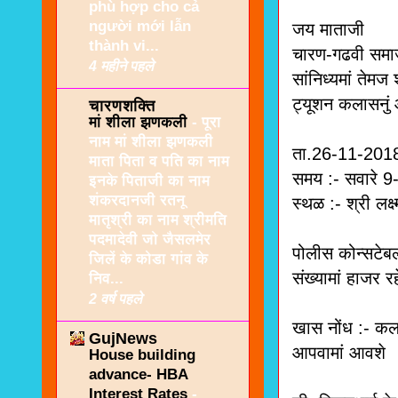
phù hợp cho cả
người mới lẫn
जय माताजी
thành vi...
चारण-गढवी समाजन
4 महीने पहले
सांनिध्यमां तेम
ट्यूशन कलासनुं
चारणशक्ति
मां शीला झणकली
-
पूरा
नाम मां शीला झणकली
ता.26-11-201
माता पिता व पति का नाम
समय :- सवारे 
इनके पिताजी का नाम
शंकरदानजी रतनू
स्थळ :- श्री लक्
मातृश्री का नाम श्रीमति
पदमादेवी जो जैसलमेर
पोलीस कोन्सटेबल 
जिलें के कोडा गांव के
संख्यामां हाजर रह
निव...
2 वर्ष पहले
खास नोंध :- कल
GujNews
आपवामां आवशे
House building
advance- HBA
Interest Rates
-