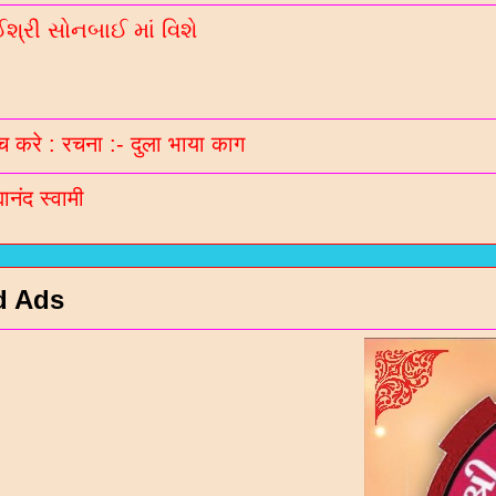
્રી સોનબાઈ માં વિશે
 करे : रचना :- दुला भाया काग
मानंद स्वामी
d Ads