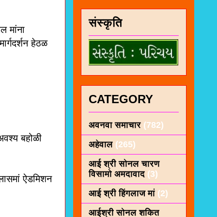
संस्कृति
ल मांना
र्गदर्शन हेठळ
CATEGORY
अवनवा समाचार
(782)
 अवश्य बहोळी
अहेवाल
(265)
आई श्री सोनल चारण
विसामो अमदावाद
(3)
कलासमां ऐडमिशन
आई श्री हिंगलाज मां
(2)
आईश्री सोनल शकित