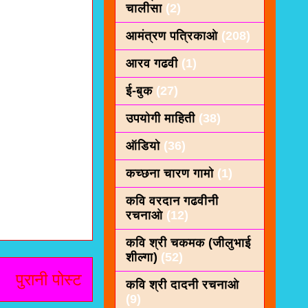
चालीसा
(2)
आमंत्रण पत्रिकाओ
(208)
आरव गढवी
(1)
ई-बुक
(27)
उपयोगी माहिती
(38)
ऑडियो
(36)
कच्छना चारण गामो
(1)
कवि वरदान गढवीनी
रचनाओ
(12)
कवि श्री चकमक (जीलुभाई
शील्गा)
(52)
पुरानी पोस्ट
कवि श्री दादनी रचनाओ
(9)