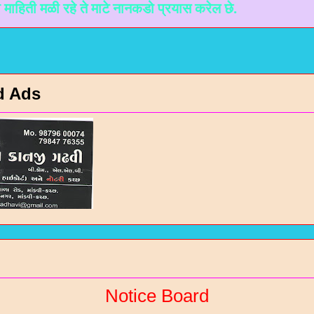
ळी रहे ते माटे नानकडो प्रयास करेल छे.
d Ads
Notice Board