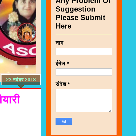
Any Problem Or
Suggestion
Please Submit
Here
नाम
ईमेल
*
23 नवंबर 2018
संदेश
*
ैयारी