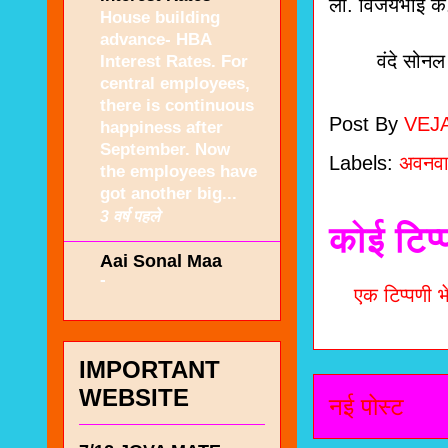
ली. विजयभाई के
House building
advance- HBA
वंदे सोनल म
Interest Rates. For
central employees,
there is continuous
Post By
VEJ
happiness after
September. Now
Labels:
अवनवा
the employees have
got another big...
3 वर्ष पहले
कोई टिप्
Aai Sonal Maa
-
एक टिप्पणी भे
IMPORTANT
WEBSITE
नई पोस्ट