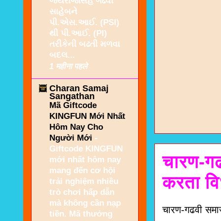
જયરાજસિંહ ગઢવી
સાહેબને
પી.એસ.આઈ. (PSI)
થી પી.આઈ. (PI)
તરીકેની બઢતી મળવા
બદલ...
1 महीना पहले
Charan Samaj
Sangathan
Mã Giftcode
KINGFUN Mới Nhất
Hôm Nay Cho
Người Mới
-
Giftcode KINGFUN
चारण-गढव
mới nhất hôm nay
mang đến cơ hội
करता वि
trải nghiệm nhiều
trò chơi hấp dẫn
mà không cần nạp
चारण-गढवी समाजन
tiền. Mã thưởng