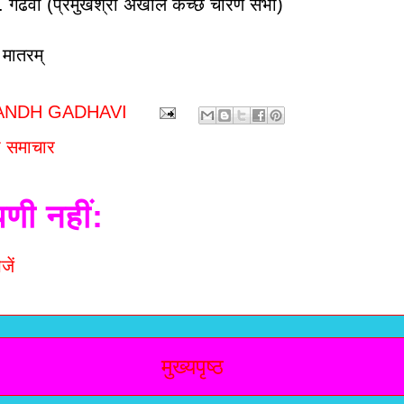
. गढवी (प्रमुखश्री अखील कच्छ चारण सभा)
ातरम्
ANDH GADHAVI
 समाचार
पणी नहीं:
जें
मुख्यपृष्ठ