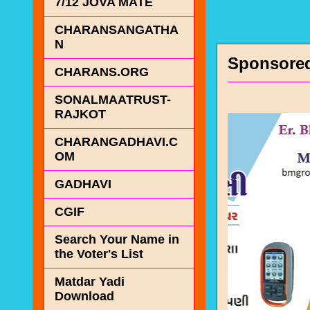
7/12 JOVA MATE
CHARANSANGATHA
N
Sponsore
CHARANS.ORG
SONALMAATRUST-
RAJKOT
CHARANGADHAVI.C
OM
GADHAVI
CGIF
Search Your Name in
the Voter's List
Matdar Yadi
Download