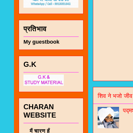
प्रतिभाव
My guestbook
G.K
चा
भज
शिव ने भजो जीव
जो
CHARAN
पद्म
जनर
WEBSITE
चा
मैं चारण हूँ
नं