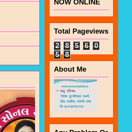
NOW ONLINE
Total Pageviews
2
8
5
6
0
5
8
About Me