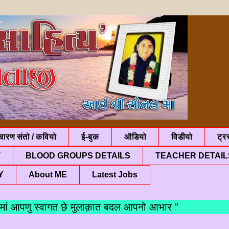
चारण संतो / कवियो
ई-बुक
ऑडियो
विडीयो
ट्रस
T
BLOOD GROUPS DETAILS
TEACHER DETAIL
Y
About ME
Latest Jobs
आपणु स्वागत छे मुलाक़ात बदल आपनो आभार "