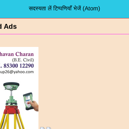
सदस्यता लें
टिप्पणियाँ भेजें (Atom)
d Ads