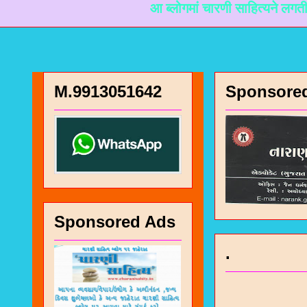
आ ब्लोगमां चारणी साहित्यने लगती माहिती म
M.9913051642
Sponsore
Sponsored Ads
.