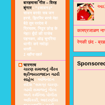
बारहमासा गीत – विरह
આઈશ
शृंगार
-
*॥सावन॥*
सावन बरसे! सब जन
हरसे, झिरमिर बरसे मेह!
बैठे तुम परदेस में
प्रियतम, निठुर छोड़ के
कामप्रजाळण नाच
नेह!! बूँदों की पाजेब
पहनकर, ओढ़ चुनरिया
रेणकी छंद - ब्रह्
धानी! करे नवोढ़ा
धरती...
1 महीना पहले
Sponsore
चारणत्व
ચારણ સમાજનું ગૌરવ
શ્રીજયરાજદાન ગઢવી
સાહેબ
-
અભિનંદન
સંદેશ "સમગ્ર ચારણ-
ગઢવી સમાજનું ગૌરવ
અને કર્મનિષ્ઠ પોલીસ
અધિકારી, આદરણીય